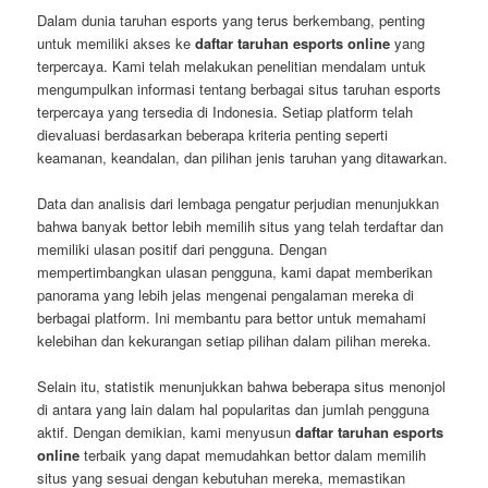
Dalam dunia taruhan esports yang terus berkembang, penting
untuk memiliki akses ke
daftar taruhan esports online
yang
terpercaya. Kami telah melakukan penelitian mendalam untuk
mengumpulkan informasi tentang berbagai situs taruhan esports
terpercaya yang tersedia di Indonesia. Setiap platform telah
dievaluasi berdasarkan beberapa kriteria penting seperti
keamanan, keandalan, dan pilihan jenis taruhan yang ditawarkan.
Data dan analisis dari lembaga pengatur perjudian menunjukkan
bahwa banyak bettor lebih memilih situs yang telah terdaftar dan
memiliki ulasan positif dari pengguna. Dengan
mempertimbangkan ulasan pengguna, kami dapat memberikan
panorama yang lebih jelas mengenai pengalaman mereka di
berbagai platform. Ini membantu para bettor untuk memahami
kelebihan dan kekurangan setiap pilihan dalam pilihan mereka.
Selain itu, statistik menunjukkan bahwa beberapa situs menonjol
di antara yang lain dalam hal popularitas dan jumlah pengguna
aktif. Dengan demikian, kami menyusun
daftar taruhan esports
online
terbaik yang dapat memudahkan bettor dalam memilih
situs yang sesuai dengan kebutuhan mereka, memastikan