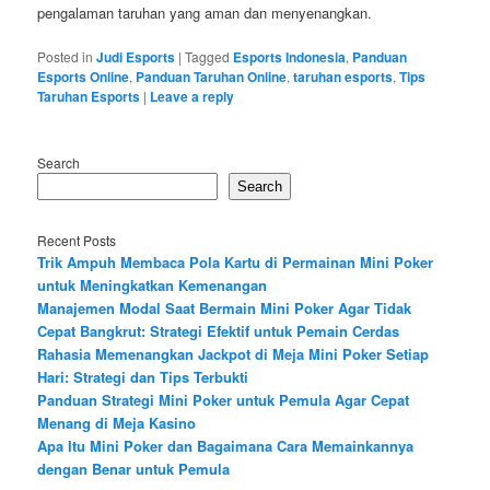
pengalaman taruhan yang aman dan menyenangkan.
Posted in
Judi Esports
|
Tagged
Esports Indonesia
,
Panduan
Esports Online
,
Panduan Taruhan Online
,
taruhan esports
,
Tips
Taruhan Esports
|
Leave a reply
Search
Search
Recent Posts
Trik Ampuh Membaca Pola Kartu di Permainan Mini Poker
untuk Meningkatkan Kemenangan
Manajemen Modal Saat Bermain Mini Poker Agar Tidak
Cepat Bangkrut: Strategi Efektif untuk Pemain Cerdas
Rahasia Memenangkan Jackpot di Meja Mini Poker Setiap
Hari: Strategi dan Tips Terbukti
Panduan Strategi Mini Poker untuk Pemula Agar Cepat
Menang di Meja Kasino
Apa Itu Mini Poker dan Bagaimana Cara Memainkannya
dengan Benar untuk Pemula