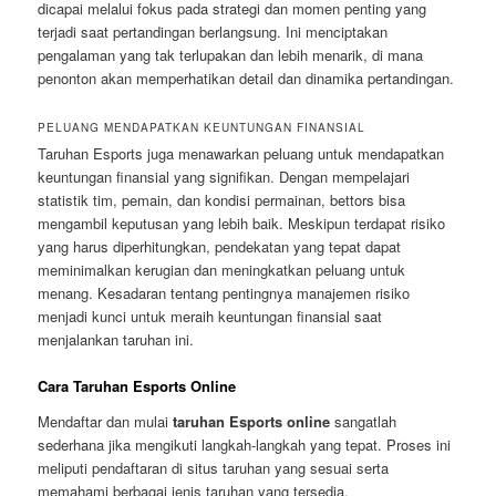
dicapai melalui fokus pada strategi dan momen penting yang
terjadi saat pertandingan berlangsung. Ini menciptakan
pengalaman yang tak terlupakan dan lebih menarik, di mana
penonton akan memperhatikan detail dan dinamika pertandingan.
PELUANG MENDAPATKAN KEUNTUNGAN FINANSIAL
Taruhan Esports juga menawarkan peluang untuk mendapatkan
keuntungan finansial yang signifikan. Dengan mempelajari
statistik tim, pemain, dan kondisi permainan, bettors bisa
mengambil keputusan yang lebih baik. Meskipun terdapat risiko
yang harus diperhitungkan, pendekatan yang tepat dapat
meminimalkan kerugian dan meningkatkan peluang untuk
menang. Kesadaran tentang pentingnya manajemen risiko
menjadi kunci untuk meraih keuntungan finansial saat
menjalankan taruhan ini.
Cara Taruhan Esports Online
Mendaftar dan mulai
taruhan Esports online
sangatlah
sederhana jika mengikuti langkah-langkah yang tepat. Proses ini
meliputi pendaftaran di situs taruhan yang sesuai serta
memahami berbagai jenis taruhan yang tersedia.