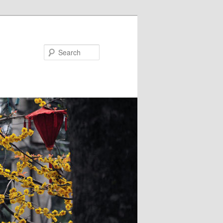
Search