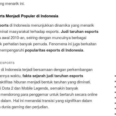
ng menarik ini.
ts Menjadi Populer di Indonesia
ports
di Indonesia menunjukkan dinamika yang menarik
minat masyarakat terhadap esports.
Judi taruhan esports
da awal 2010-an, seiring dengan munculnya berbagai
k perhatian banyak pemuda. Fenomena ini juga berkaitan
 mempengaruhi
popularitas esports di Indonesia
.
 ESPORTS
s di Indonesia terjadi bersamaan dengan perkembangan
alannya waktu,
fakta sejarah judi taruhan esports
tifitas hiburan menjadi bentuk taruhan yang diminati.
ti Dota 2 dan Mobile Legends, semakin banyak
mendorong para penggemar untuk bertaruh secara online
dalam. Hal ini menandai transisi yang signifikan dalam
n dunia gaming dan perjudian.