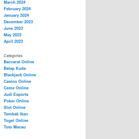
March 2024
February 2024
January 2024
December 2023
June 2023
May 2023
April 2023
Categories
Baccarat Online
Balap Kuda
Blackjack Online
Casino Online
Ceme Online
Judi Esports
Poker Online
Slot Online
Tembak Ikan
Togel Online
Toto Macau