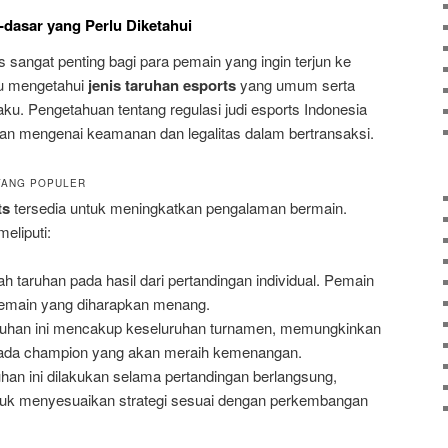
-dasar yang Perlu Diketahui
 sangat penting bagi para pemain yang ingin terjun ke
lu mengetahui
jenis taruhan esports
yang umum serta
ku. Pengetahuan tentang regulasi judi esports Indonesia
an mengenai keamanan dan legalitas dalam bertransaksi.
 YANG POPULER
ts
tersedia untuk meningkatkan pengalaman bermain.
eliputi:
ah taruhan pada hasil dari pertandingan individual. Pemain
pemain yang diharapkan menang.
uhan ini mencakup keseluruhan turnamen, memungkinkan
pada champion yang akan meraih kemenangan.
han ini dilakukan selama pertandingan berlangsung,
uk menyesuaikan strategi sesuai dengan perkembangan