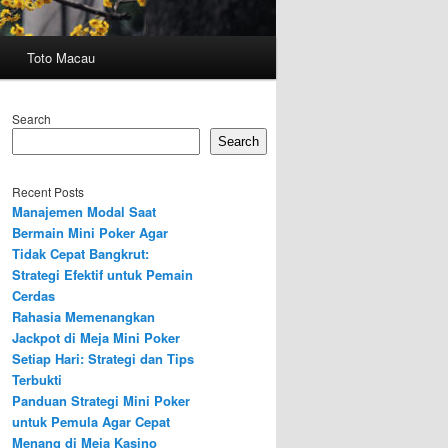
Toto Macau
Search
Search
Recent Posts
Manajemen Modal Saat
Bermain Mini Poker Agar
Tidak Cepat Bangkrut:
Strategi Efektif untuk Pemain
Cerdas
Rahasia Memenangkan
Jackpot di Meja Mini Poker
Setiap Hari: Strategi dan Tips
Terbukti
Panduan Strategi Mini Poker
untuk Pemula Agar Cepat
Menang di Meja Kasino