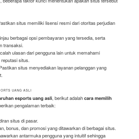
s, beberapa faktor kunci menentukan apakah situs tersebut
astikan situs memiliki lisensi resmi dari otoritas perjudian
njau berbagai opsi pembayaran yang tersedia, serta
 transaksi.
alah ulasan dari pengguna lain untuk memahami
eputasi situs.
astikan situs menyediakan layanan pelanggan yang
t.
PORTS UANG ASLI
aruhan esports uang asli
, berikut adalah
cara memilih
rikan pengalaman terbaik:
iran situs di pasar.
n, bonus, dan promosi yang ditawarkan di berbagai situs.
awarkan antarmuka pengguna yang intuitif sehingga