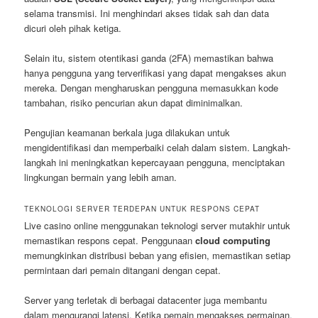
selama transmisi. Ini menghindari akses tidak sah dan data
dicuri oleh pihak ketiga.
Selain itu, sistem otentikasi ganda (2FA) memastikan bahwa
hanya pengguna yang terverifikasi yang dapat mengakses akun
mereka. Dengan mengharuskan pengguna memasukkan kode
tambahan, risiko pencurian akun dapat diminimalkan.
Pengujian keamanan berkala juga dilakukan untuk
mengidentifikasi dan memperbaiki celah dalam sistem. Langkah-
langkah ini meningkatkan kepercayaan pengguna, menciptakan
lingkungan bermain yang lebih aman.
TEKNOLOGI SERVER TERDEPAN UNTUK RESPONS CEPAT
Live casino online menggunakan teknologi server mutakhir untuk
memastikan respons cepat. Penggunaan
cloud computing
memungkinkan distribusi beban yang efisien, memastikan setiap
permintaan dari pemain ditangani dengan cepat.
Server yang terletak di berbagai datacenter juga membantu
dalam mengurangi latensi. Ketika pemain mengakses permainan,