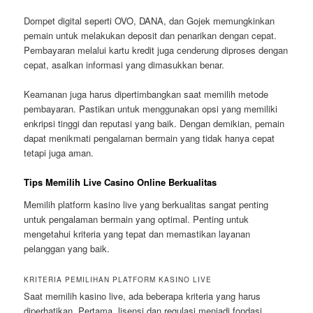
Dompet digital seperti OVO, DANA, dan Gojek memungkinkan
pemain untuk melakukan deposit dan penarikan dengan cepat.
Pembayaran melalui kartu kredit juga cenderung diproses dengan
cepat, asalkan informasi yang dimasukkan benar.
Keamanan juga harus dipertimbangkan saat memilih metode
pembayaran. Pastikan untuk menggunakan opsi yang memiliki
enkripsi tinggi dan reputasi yang baik. Dengan demikian, pemain
dapat menikmati pengalaman bermain yang tidak hanya cepat
tetapi juga aman.
Tips Memilih Live Casino Online Berkualitas
Memilih platform kasino live yang berkualitas sangat penting
untuk pengalaman bermain yang optimal. Penting untuk
mengetahui kriteria yang tepat dan memastikan layanan
pelanggan yang baik.
KRITERIA PEMILIHAN PLATFORM KASINO LIVE
Saat memilih kasino live, ada beberapa kriteria yang harus
diperhatikan. Pertama, lisensi dan regulasi menjadi fondasi