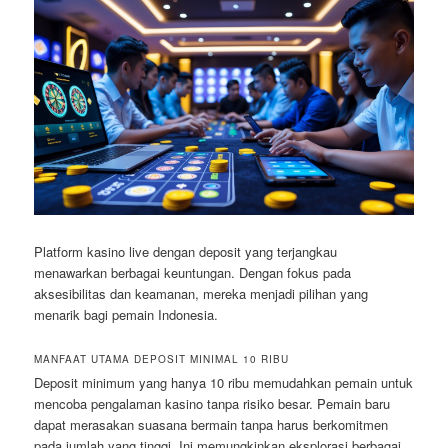
Platform kasino live dengan deposit yang terjangkau
menawarkan berbagai keuntungan. Dengan fokus pada
aksesibilitas dan keamanan, mereka menjadi pilihan yang
menarik bagi pemain Indonesia.
MANFAAT UTAMA DEPOSIT MINIMAL 10 RIBU
Deposit minimum yang hanya 10 ribu memudahkan pemain untuk
mencoba pengalaman kasino tanpa risiko besar. Pemain baru
dapat merasakan suasana bermain tanpa harus berkomitmen
pada jumlah yang tinggi. Ini memungkinkan eksplorasi berbagai