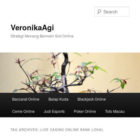
Skip
Skip
to
to
Sear
primary
secondary
content
content
VeronikaAgi
Strategi Menang Bermain Slot Online
Main
Baccarat Online
Balap Kuda
Blackjack Online
menu
Ceme Online
Judi Esports
Poker Online
Toto Macau
TAG ARCHIVES:
LIVE CASINO ONLINE BANK LOKAL