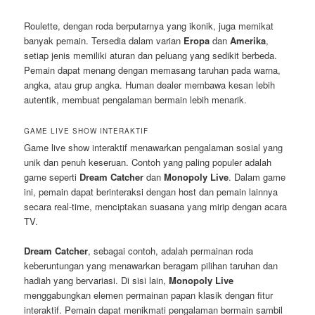
Roulette, dengan roda berputarnya yang ikonik, juga memikat
banyak pemain. Tersedia dalam varian
Eropa
dan
Amerika
,
setiap jenis memiliki aturan dan peluang yang sedikit berbeda.
Pemain dapat menang dengan memasang taruhan pada warna,
angka, atau grup angka. Human dealer membawa kesan lebih
autentik, membuat pengalaman bermain lebih menarik.
GAME LIVE SHOW INTERAKTIF
Game live show interaktif menawarkan pengalaman sosial yang
unik dan penuh keseruan. Contoh yang paling populer adalah
game seperti
Dream Catcher
dan
Monopoly Live
. Dalam game
ini, pemain dapat berinteraksi dengan host dan pemain lainnya
secara real-time, menciptakan suasana yang mirip dengan acara
TV.
Dream Catcher
, sebagai contoh, adalah permainan roda
keberuntungan yang menawarkan beragam pilihan taruhan dan
hadiah yang bervariasi. Di sisi lain,
Monopoly Live
menggabungkan elemen permainan papan klasik dengan fitur
interaktif. Pemain dapat menikmati pengalaman bermain sambil