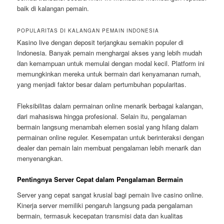
baik di kalangan pemain.
POPULARITAS DI KALANGAN PEMAIN INDONESIA
Kasino live dengan deposit terjangkau semakin populer di
Indonesia. Banyak pemain menghargai akses yang lebih mudah
dan kemampuan untuk memulai dengan modal kecil. Platform ini
memungkinkan mereka untuk bermain dari kenyamanan rumah,
yang menjadi faktor besar dalam pertumbuhan popularitas.
Fleksibilitas dalam permainan online menarik berbagai kalangan,
dari mahasiswa hingga profesional. Selain itu, pengalaman
bermain langsung menambah elemen sosial yang hilang dalam
permainan online reguler. Kesempatan untuk berinteraksi dengan
dealer dan pemain lain membuat pengalaman lebih menarik dan
menyenangkan.
Pentingnya Server Cepat dalam Pengalaman Bermain
Server yang cepat sangat krusial bagi pemain live casino online.
Kinerja server memiliki pengaruh langsung pada pengalaman
bermain, termasuk kecepatan transmisi data dan kualitas