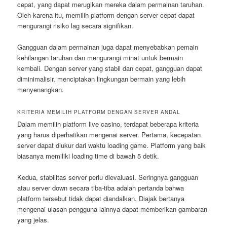
cepat, yang dapat merugikan mereka dalam permainan taruhan.
Oleh karena itu, memilih platform dengan server cepat dapat
mengurangi risiko lag secara signifikan.
Gangguan dalam permainan juga dapat menyebabkan pemain
kehilangan taruhan dan mengurangi minat untuk bermain
kembali. Dengan server yang stabil dan cepat, gangguan dapat
diminimalisir, menciptakan lingkungan bermain yang lebih
menyenangkan.
KRITERIA MEMILIH PLATFORM DENGAN SERVER ANDAL
Dalam memilih platform live casino, terdapat beberapa kriteria
yang harus diperhatikan mengenai server. Pertama, kecepatan
server dapat diukur dari waktu loading game. Platform yang baik
biasanya memiliki loading time di bawah 5 detik.
Kedua, stabilitas server perlu dievaluasi. Seringnya gangguan
atau server down secara tiba-tiba adalah pertanda bahwa
platform tersebut tidak dapat diandalkan. Diajak bertanya
mengenai ulasan pengguna lainnya dapat memberikan gambaran
yang jelas.