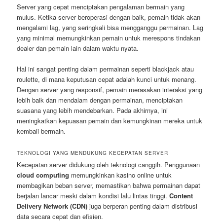
Server yang cepat menciptakan pengalaman bermain yang
mulus. Ketika server beroperasi dengan baik, pemain tidak akan
mengalami lag, yang seringkali bisa mengganggu permainan. Lag
yang minimal memungkinkan pemain untuk merespons tindakan
dealer dan pemain lain dalam waktu nyata.
Hal ini sangat penting dalam permainan seperti blackjack atau
roulette, di mana keputusan cepat adalah kunci untuk menang.
Dengan server yang responsif, pemain merasakan interaksi yang
lebih baik dan mendalam dengan permainan, menciptakan
suasana yang lebih mendebarkan. Pada akhirnya, ini
meningkatkan kepuasan pemain dan kemungkinan mereka untuk
kembali bermain.
TEKNOLOGI YANG MENDUKUNG KECEPATAN SERVER
Kecepatan server didukung oleh teknologi canggih. Penggunaan
cloud computing
memungkinkan kasino online untuk
membagikan beban server, memastikan bahwa permainan dapat
berjalan lancar meski dalam kondisi lalu lintas tinggi.
Content
Delivery Network (CDN)
juga berperan penting dalam distribusi
data secara cepat dan efisien.