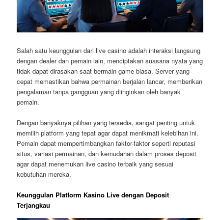
Salah satu keunggulan dari live casino adalah interaksi langsung
dengan dealer dan pemain lain, menciptakan suasana nyata yang
tidak dapat dirasakan saat bermain game biasa. Server yang
cepat memastikan bahwa permainan berjalan lancar, memberikan
pengalaman tanpa gangguan yang diinginkan oleh banyak
pemain.
Dengan banyaknya pilihan yang tersedia, sangat penting untuk
memilih platform yang tepat agar dapat menikmati kelebihan ini.
Pemain dapat mempertimbangkan faktor-faktor seperti reputasi
situs, variasi permainan, dan kemudahan dalam proses deposit
agar dapat menemukan live casino terbaik yang sesuai
kebutuhan mereka.
Keunggulan Platform Kasino Live dengan Deposit
Terjangkau