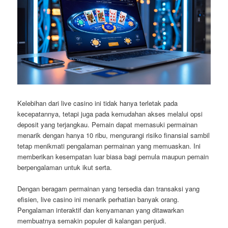
Kelebihan dari live casino ini tidak hanya terletak pada
kecepatannya, tetapi juga pada kemudahan akses melalui opsi
deposit yang terjangkau. Pemain dapat memasuki permainan
menarik dengan hanya 10 ribu, mengurangi risiko finansial sambil
tetap menikmati pengalaman permainan yang memuaskan. Ini
memberikan kesempatan luar biasa bagi pemula maupun pemain
berpengalaman untuk ikut serta.
Dengan beragam permainan yang tersedia dan transaksi yang
efisien, live casino ini menarik perhatian banyak orang.
Pengalaman interaktif dan kenyamanan yang ditawarkan
membuatnya semakin populer di kalangan penjudi.