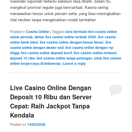
merender sejumlah tertentu sebelum bisa ditarik. Selain itu,
mengikuti promosi reguler juga bermanfaat. Kasino sering
menawarkan bonus untuk pemain setia, yang bisa meningkatkan
nilai taruhan tanpa mengeluarkan modal tambahan.
Posted in
Casino Online
|
Tagged
cara bermain live casino online
untuk pemula
,
daftar live casino online terbaik 2026
,
live casino
online bank lokal
,
live casino online dengan bonus besar
,
live
casino online dengan dealer asli
,
live casino online dengan rtp
tinggi
,
live casino online deposit kecil
,
live casino online minimal
deposit 10 ribu
,
live casino online tanpa potongan
,
situs live casino
online terpercaya di Indonesia
|
Leave a reply
Live Casino Online Dengan
Deposit 10 Ribu dan Server
Cepat: Raih Jackpot Tanpa
Kendala
Posted on
14/05/2026