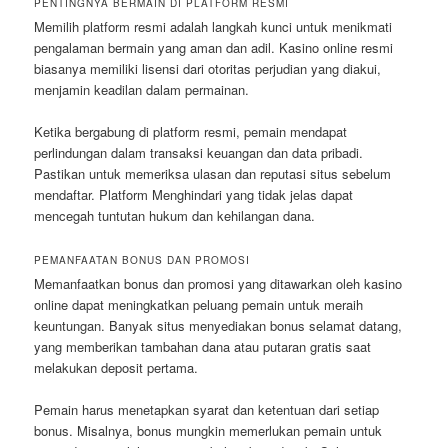
PENTINGNYA BERMAIN DI PLATFORM RESMI
Memilih platform resmi adalah langkah kunci untuk menikmati
pengalaman bermain yang aman dan adil. Kasino online resmi
biasanya memiliki lisensi dari otoritas perjudian yang diakui,
menjamin keadilan dalam permainan.
Ketika bergabung di platform resmi, pemain mendapat
perlindungan dalam transaksi keuangan dan data pribadi.
Pastikan untuk memeriksa ulasan dan reputasi situs sebelum
mendaftar. Platform Menghindari yang tidak jelas dapat
mencegah tuntutan hukum dan kehilangan dana.
PEMANFAATAN BONUS DAN PROMOSI
Memanfaatkan bonus dan promosi yang ditawarkan oleh kasino
online dapat meningkatkan peluang pemain untuk meraih
keuntungan. Banyak situs menyediakan bonus selamat datang,
yang memberikan tambahan dana atau putaran gratis saat
melakukan deposit pertama.
Pemain harus menetapkan syarat dan ketentuan dari setiap
bonus. Misalnya, bonus mungkin memerlukan pemain untuk