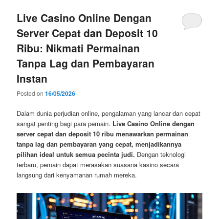
Live Casino Online Dengan
Server Cepat dan Deposit 10
Ribu: Nikmati Permainan
Tanpa Lag dan Pembayaran
Instan
Posted on
16/05/2026
Dalam dunia perjudian online, pengalaman yang lancar dan cepat
sangat penting bagi para pemain.
Live Casino Online dengan
server cepat dan deposit 10 ribu menawarkan permainan
tanpa lag dan pembayaran yang cepat, menjadikannya
pilihan ideal untuk semua pecinta judi.
Dengan teknologi
terbaru, pemain dapat merasakan suasana kasino secara
langsung dari kenyamanan rumah mereka.