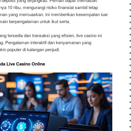
 deposit yang terjangkau. Pemain dapat memasuki
a 10 ribu, mengurangi risiko finansial sambil tetap
nan yang memuaskan. Ini memberikan kesempatan luar
ain berpengalaman untuk ikut serta.
 tersedia dan transaksi yang efisien, live casino ini
ng. Pengalaman interaktif dan kenyamanan yang
n populer di kalangan penjudi.
da Live Casino Online