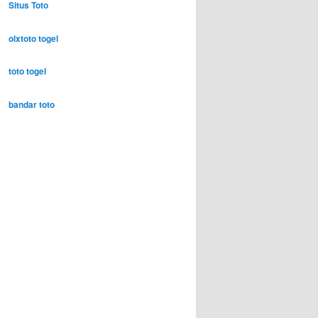
Situs Toto
olxtoto togel
toto togel
bandar toto