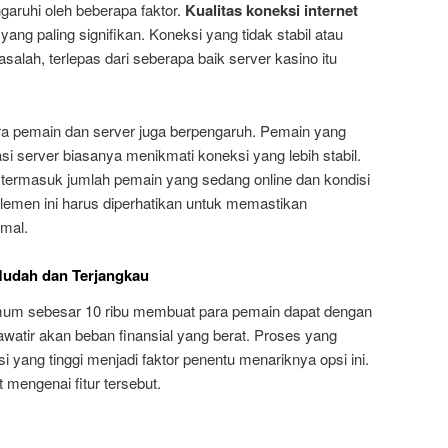
ngaruhi oleh beberapa faktor.
Kualitas koneksi internet
ng paling signifikan. Koneksi yang tidak stabil atau
lah, terlepas dari seberapa baik server kasino itu
tara pemain dan server juga berpengaruh. Pemain yang
si server biasanya menikmati koneksi yang lebih stabil.
 termasuk jumlah pemain yang sedang online dan kondisi
 elemen ini harus diperhatikan untuk memastikan
mal.
 Mudah dan Terjangkau
imum sebesar 10 ribu membuat para pemain dapat dengan
awatir akan beban finansial yang berat. Proses yang
 yang tinggi menjadi faktor penentu menariknya opsi ini.
ut mengenai fitur tersebut.