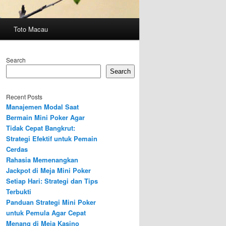
Toto Macau
Search
Search
Recent Posts
Manajemen Modal Saat
Bermain Mini Poker Agar
Tidak Cepat Bangkrut:
Strategi Efektif untuk Pemain
Cerdas
Rahasia Memenangkan
Jackpot di Meja Mini Poker
Setiap Hari: Strategi dan Tips
Terbukti
Panduan Strategi Mini Poker
untuk Pemula Agar Cepat
Menang di Meja Kasino