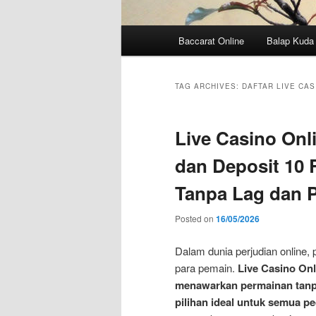
Main
Baccarat Online
Balap Kuda
menu
TAG ARCHIVES:
DAFTAR LIVE CAS
Live Casino Onl
dan Deposit 10 
Tanpa Lag dan 
Posted on
16/05/2026
Dalam dunia perjudian online,
para pemain.
Live Casino Onl
menawarkan permainan tanp
pilihan ideal untuk semua pec