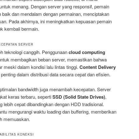
 untuk menang. Dengan server yang responsif, pemain
ih baik dan mendalam dengan permainan, menciptakan
an. Pada akhirnya, ini meningkatkan kepuasan pemain
k kembali bermain.
ECEPATAN SERVER
eh teknologi canggih. Penggunaan
cloud computing
untuk membagikan beban server, memastikan bahwa
 meski dalam kondisi lalu lintas tinggi.
Content Delivery
penting dalam distribusi data secara cepat dan efisien.
ptimalan bandwidth juga menambah kecepatan. Server
kat keras terbaru, seperti
SSD (Solid State Drives)
,
lebih cepat dibandingkan dengan HDD tradisional.
antu mengurangi waktu loading dan buffering, memberikan
bih memuaskan.
ABILITAS KONEKSI