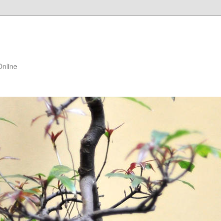
Online