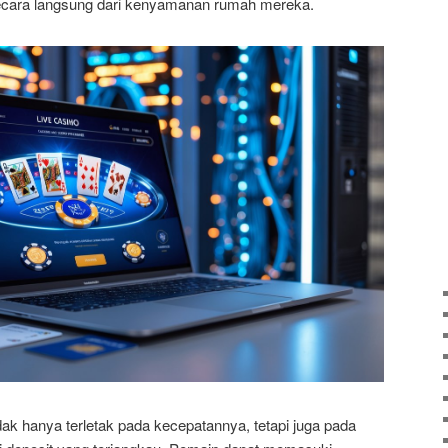
cara langsung dari kenyamanan rumah mereka.
tidak hanya terletak pada kecepatannya, tetapi juga pada