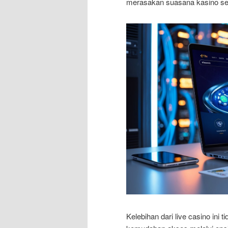
merasakan suasana kasino se
Kelebihan dari live casino ini 