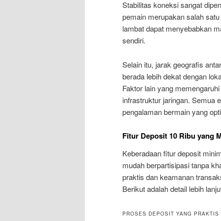
Stabilitas koneksi sangat dipe
pemain merupakan salah satu ya
lambat dapat menyebabkan masa
sendiri.
Selain itu, jarak geografis an
berada lebih dekat dengan loka
Faktor lain yang memengaruhi
infrastruktur jaringan. Semua
pengalaman bermain yang opti
Fitur Deposit 10 Ribu yang
Keberadaan fitur deposit min
mudah berpartisipasi tanpa kh
praktis dan keamanan transaksi
Berikut adalah detail lebih lanj
PROSES DEPOSIT YANG PRAKTIS