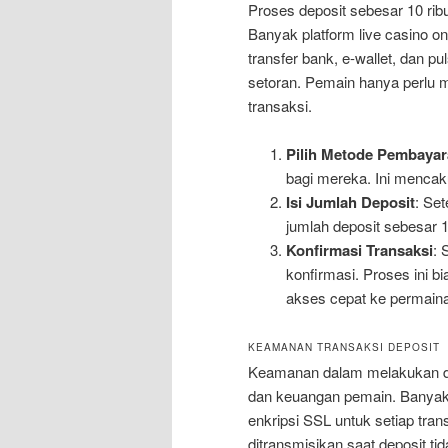
Proses deposit sebesar 10 rib
Banyak platform live casino o
transfer bank, e-wallet, dan p
setoran. Pemain hanya perlu 
transaksi.
Pilih Metode Pembaya
bagi mereka. Ini mencaku
Isi Jumlah Deposit
: Se
jumlah deposit sebesar 1
Konfirmasi Transaksi
: 
konfirmasi. Proses ini 
akses cepat ke permain
KEAMANAN TRANSAKSI DEPOSIT
Keamanan dalam melakukan dep
dan keuangan pemain. Banyak 
enkripsi SSL untuk setiap tran
ditransmisikan saat deposit tid