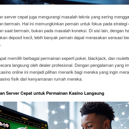
n server cepat juga mengurangi masalah teknis yang sering mengg
n bermain. Hal ini memungkinkan pemain untuk fokus pada strategi
n saat bermain, bukan pada masalah koneksi. Di sisi lain, dengan h
an deposit kecil, lebih banyak pemain dapat merasakan sensasi be
.
at memilih berbagai permainan seperti poker, blackjack, dan roulett
secara langsung oleh dealer profesional. Dengan pengalaman yang im
, kasino online ini menjadi pilihan menarik bagi mereka yang ingin me
asino fisik dari kenyamanan rumah mereka.
an Server Cepat untuk Permainan Kasino Langsung