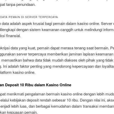
pat tanpa penundaan.
DATA PEMAIN DI SERVER TERPERCAYA
data adalah aspek krusial bagi pemain dalam kasino online. Server 
dilengkapi dengan sistem keamanan canggih untuk melindungi informa
ksi finansial.
kripsi data yang kuat, pemain dapat merasa tenang saat bermain. P
gunakan server terpercaya memberikan jaminan lapisan keamanan
 memastikan bahwa data tidak mudah diakses oleh pihak yang tidak
. Ini adalah faktor penting yang mendorong kepercayaan dan loyalit
latform kasino online.
n Deposit 10 Ribu dalam Kasino Online
pat menikmati pengalaman bermain kasino online dengan lebih mud
alui kebijakan deposit rendah sebesar 10 ribu. Dengan nilai ini, aks
enjadi lebih luas, dan berbagai kemudahan dalam transaksi memban
kan kepuasan pemain.