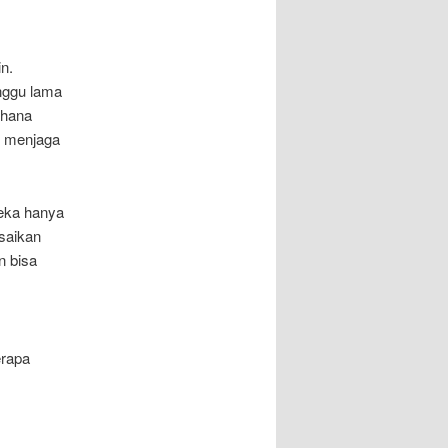
n.
nggu lama
rhana
k menjaga
eka hanya
saikan
n bisa
erapa