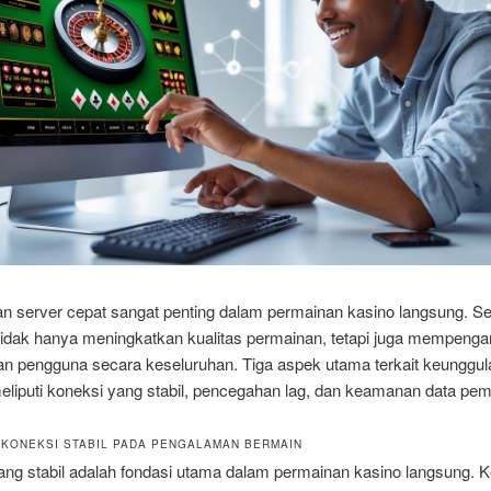
n server cepat sangat penting dalam permainan kasino langsung. S
tidak hanya meningkatkan kualitas permainan, tetapi juga mempenga
n pengguna secara keseluruhan. Tiga aspek utama terkait keunggul
eliputi koneksi yang stabil, pencegahan lag, dan keamanan data pem
KONEKSI STABIL PADA PENGALAMAN BERMAIN
ang stabil adalah fondasi utama dalam permainan kasino langsung. K