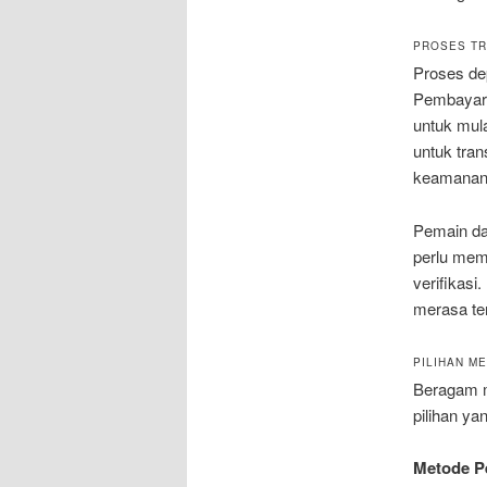
PROSES TR
Proses de
Pembayara
untuk mul
untuk tran
keamanan
Pemain da
perlu mem
verifikasi
merasa te
PILIHAN M
Beragam m
pilihan ya
Metode 