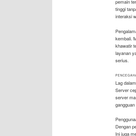
pemain ter
tinggi tan
interaksi 
Pengalama
kembali. 
khawatir t
layanan y
serius.
PENCEGAHA
Lag dalam 
Server cep
server ma
gangguan 
Penggunaa
Dengan pe
Ini juga m