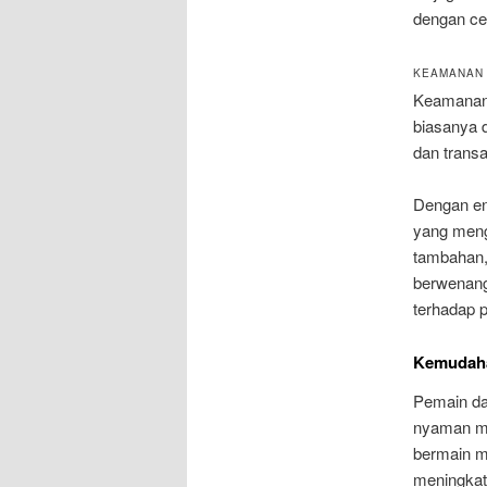
dengan ce
KEAMANAN 
Keamanan 
biasanya 
dan transa
Dengan en
yang meng
tambahan,
berwenang
terhadap p
Kemudaha
Pemain da
nyaman mel
bermain m
meningkat