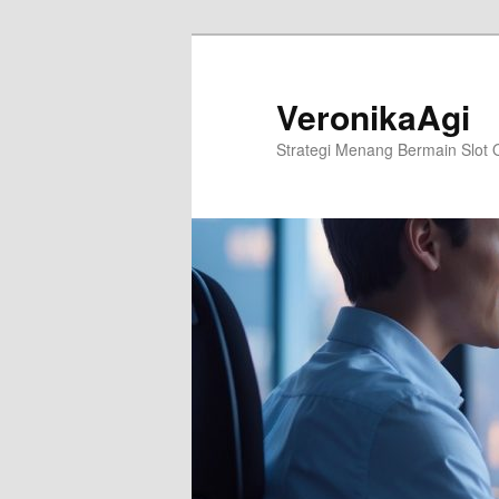
Skip
to
primary
VeronikaAgi
content
Strategi Menang Bermain Slot 