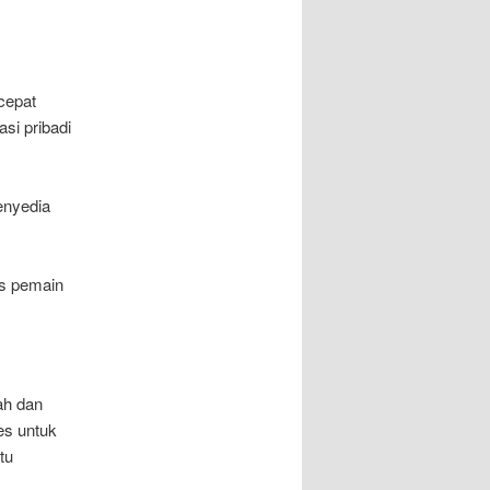
cepat
si pribadi
enyedia
as pemain
ah dan
es untuk
tu