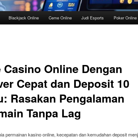
Blackjack Online
Ceme Online
Judi Esports
Poker Online
e Casino Online Dengan
ver Cepat dan Deposit 10
u: Rasakan Pengalaman
main Tanpa Lag
ia permainan kasino online, kecepatan dan kemudahan deposit menj