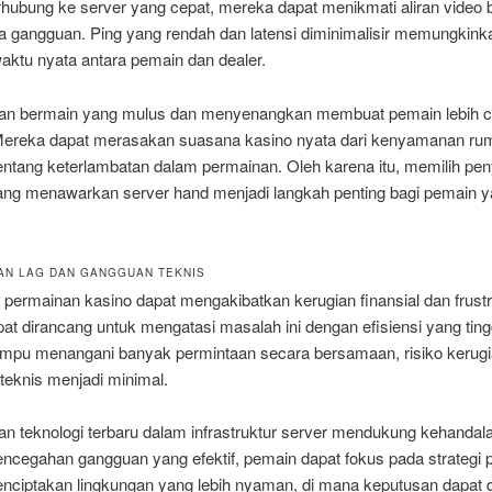
hubung ke server yang cepat, mereka dapat menikmati aliran video b
pa gangguan. Ping yang rendah dan latensi diminimalisir memungkink
waktu nyata antara pemain dan dealer.
n bermain yang mulus dan menyenangkan membuat pemain lebih 
Mereka dapat merasakan suasana kasino nyata dari kenyamanan ru
entang keterlambatan dalam permainan. Oleh karena itu, memilih pen
ang menawarkan server hand menjadi langkah penting bagi pemain 
N LAG DAN GANGGUAN TEKNIS
permainan kasino dapat mengakibatkan kerugian finansial dan frustr
at dirancang untuk mengatasi masalah ini dengan efisiensi yang tingg
mpu menangani banyak permintaan secara bersamaan, risiko kerugi
teknis menjadi minimal.
n teknologi terbaru dalam infrastruktur server mendukung kehandala
ncegahan gangguan yang efektif, pemain dapat fokus pada strategi 
enciptakan lingkungan yang lebih nyaman, di mana keputusan dapat 