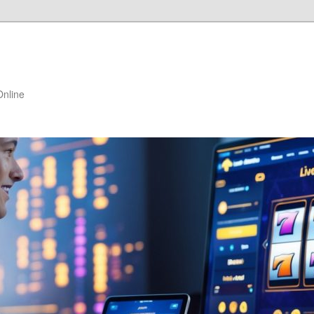
Online