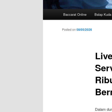
Main
Baccarat Online
Balap Kuda
menu
Posted on
08/05/2026
Liv
Ser
Rib
Ber
Dalam dun