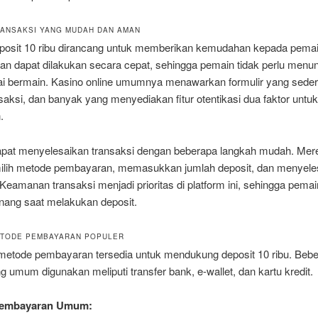
ANSAKSI YANG MUDAH DAN AMAN
posit 10 ribu dirancang untuk memberikan kemudahan kepada pemai
n dapat dilakukan secara cepat, sehingga pemain tidak perlu menu
ai bermain. Kasino online umumnya menawarkan formulir yang sede
saksi, dan banyak yang menyediakan fitur otentikasi dua faktor untu
.
pat menyelesaikan transaksi dengan beberapa langkah mudah. Mer
ilih metode pembayaran, memasukkan jumlah deposit, dan menyele
. Keamanan transaksi menjadi prioritas di platform ini, sehingga pemai
nang saat melakukan deposit.
ETODE PEMBAYARAN POPULER
etode pembayaran tersedia untuk mendukung deposit 10 ribu. Beb
ng umum digunakan meliputi transfer bank, e-wallet, dan kartu kredit.
Pembayaran Umum: