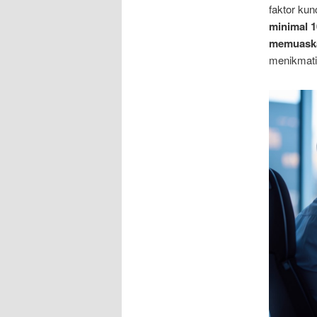
faktor kun
minimal 1
memuaska
menikmati