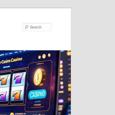
Search