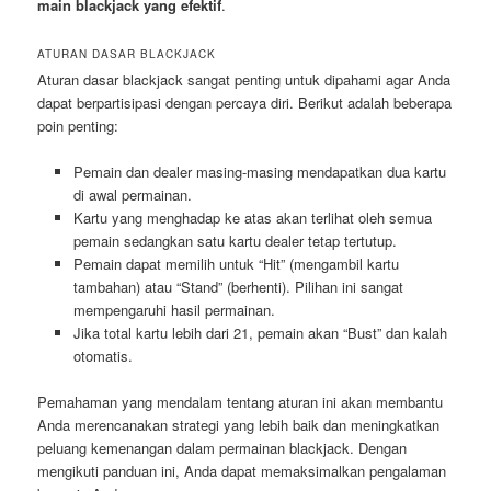
main blackjack yang efektif
.
ATURAN DASAR BLACKJACK
Aturan dasar blackjack sangat penting untuk dipahami agar Anda
dapat berpartisipasi dengan percaya diri. Berikut adalah beberapa
poin penting:
Pemain dan dealer masing-masing mendapatkan dua kartu
di awal permainan.
Kartu yang menghadap ke atas akan terlihat oleh semua
pemain sedangkan satu kartu dealer tetap tertutup.
Pemain dapat memilih untuk “Hit” (mengambil kartu
tambahan) atau “Stand” (berhenti). Pilihan ini sangat
mempengaruhi hasil permainan.
Jika total kartu lebih dari 21, pemain akan “Bust” dan kalah
otomatis.
Pemahaman yang mendalam tentang aturan ini akan membantu
Anda merencanakan strategi yang lebih baik dan meningkatkan
peluang kemenangan dalam permainan blackjack. Dengan
mengikuti panduan ini, Anda dapat memaksimalkan pengalaman