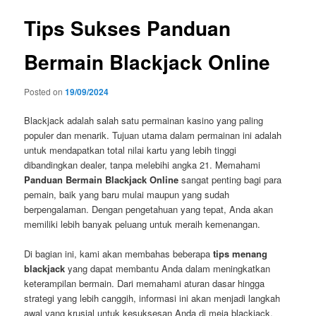
Tips Sukses Panduan
Bermain Blackjack Online
Posted on
19/09/2024
Blackjack adalah salah satu permainan kasino yang paling
populer dan menarik. Tujuan utama dalam permainan ini adalah
untuk mendapatkan total nilai kartu yang lebih tinggi
dibandingkan dealer, tanpa melebihi angka 21. Memahami
Panduan Bermain Blackjack Online
sangat penting bagi para
pemain, baik yang baru mulai maupun yang sudah
berpengalaman. Dengan pengetahuan yang tepat, Anda akan
memiliki lebih banyak peluang untuk meraih kemenangan.
Di bagian ini, kami akan membahas beberapa
tips menang
blackjack
yang dapat membantu Anda dalam meningkatkan
keterampilan bermain. Dari memahami aturan dasar hingga
strategi yang lebih canggih, informasi ini akan menjadi langkah
awal yang krusial untuk kesuksesan Anda di meja blackjack.