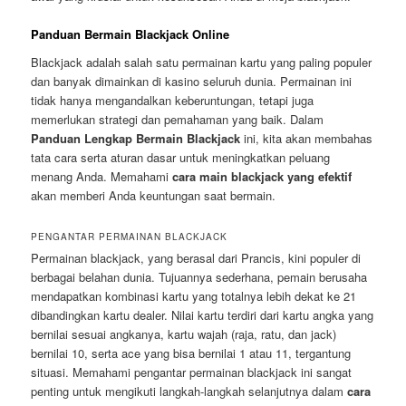
Panduan Bermain Blackjack Online
Blackjack adalah salah satu permainan kartu yang paling populer
dan banyak dimainkan di kasino seluruh dunia. Permainan ini
tidak hanya mengandalkan keberuntungan, tetapi juga
memerlukan strategi dan pemahaman yang baik. Dalam
Panduan Lengkap Bermain Blackjack
ini, kita akan membahas
tata cara serta aturan dasar untuk meningkatkan peluang
menang Anda. Memahami
cara main blackjack yang efektif
akan memberi Anda keuntungan saat bermain.
PENGANTAR PERMAINAN BLACKJACK
Permainan blackjack, yang berasal dari Prancis, kini populer di
berbagai belahan dunia. Tujuannya sederhana, pemain berusaha
mendapatkan kombinasi kartu yang totalnya lebih dekat ke 21
dibandingkan kartu dealer. Nilai kartu terdiri dari kartu angka yang
bernilai sesuai angkanya, kartu wajah (raja, ratu, dan jack)
bernilai 10, serta ace yang bisa bernilai 1 atau 11, tergantung
situasi. Memahami pengantar permainan blackjack ini sangat
penting untuk mengikuti langkah-langkah selanjutnya dalam
cara