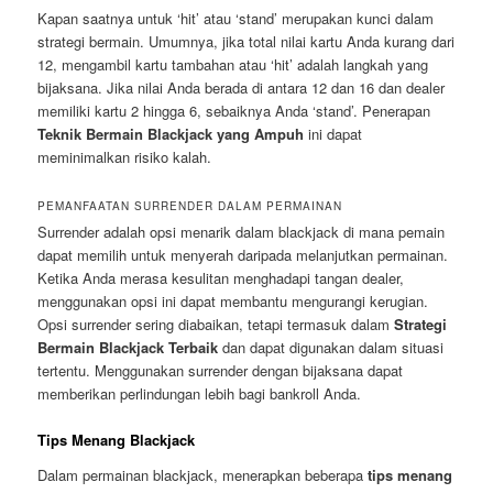
Kapan saatnya untuk ‘hit’ atau ‘stand’ merupakan kunci dalam
strategi bermain. Umumnya, jika total nilai kartu Anda kurang dari
12, mengambil kartu tambahan atau ‘hit’ adalah langkah yang
bijaksana. Jika nilai Anda berada di antara 12 dan 16 dan dealer
memiliki kartu 2 hingga 6, sebaiknya Anda ‘stand’. Penerapan
Teknik Bermain Blackjack yang Ampuh
ini dapat
meminimalkan risiko kalah.
PEMANFAATAN SURRENDER DALAM PERMAINAN
Surrender adalah opsi menarik dalam blackjack di mana pemain
dapat memilih untuk menyerah daripada melanjutkan permainan.
Ketika Anda merasa kesulitan menghadapi tangan dealer,
menggunakan opsi ini dapat membantu mengurangi kerugian.
Opsi surrender sering diabaikan, tetapi termasuk dalam
Strategi
Bermain Blackjack Terbaik
dan dapat digunakan dalam situasi
tertentu. Menggunakan surrender dengan bijaksana dapat
memberikan perlindungan lebih bagi bankroll Anda.
Tips Menang Blackjack
Dalam permainan blackjack, menerapkan beberapa
tips menang