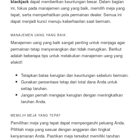
blackjack
dapat memberikan keuntungan besar. Dalam bagian
ini, fokus pada manajemen uang yang baik, memilih meja yang
tepat, serta memperhatikan pola permainan dealer. Semua ini
dapat menjadi kunci menuju keberhasilan saat bermain.
MANAJEMEN UANG YANG BAIK
Manajemen uang yang baik sangat penting untuk menjaga agar
permainan tetap menyenangkan dan tidak merugikan. Berikut
adalah beberapa tips untuk melakukan manajemen uang yang
efektif:
Tetapkan batas kerugian dan keuntungan sebelum bermain.
Gunakan persentase tetap dari total dana Anda untuk
setiap taruhan.
Jangan pernah mengejar kerugian dengan meningkatkan
taruhan Anda.
MEMILIH MEJA YANG TEPAT
Pemilihan meja yang tepat dapat mempengaruhi peluang Anda.
Pilihlah meja yang sesuai dengan anggaran dan tingkat
kenyamanan Anda. Pastikan meja tersebut memiliki taruhan