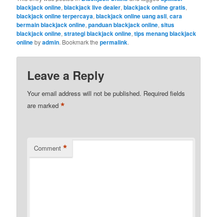
blackjack online
,
blackjack live dealer
,
blackjack online gratis
,
blackjack online terpercaya
,
blackjack online uang asli
,
cara
bermain blackjack online
,
panduan blackjack online
,
situs
blackjack online
,
strategi blackjack online
,
tips menang blackjack
online
by
admin
. Bookmark the
permalink
.
Leave a Reply
Your email address will not be published.
Required fields
*
are marked
*
Comment