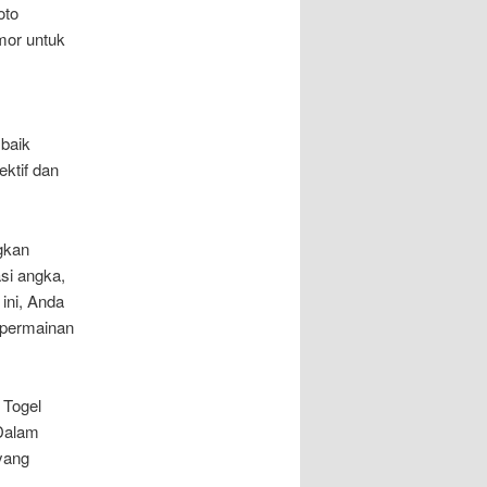
oto
mor untuk
baik
ektif dan
ngkan
asi angka,
ini, Anda
 permainan
 Togel
Dalam
yang