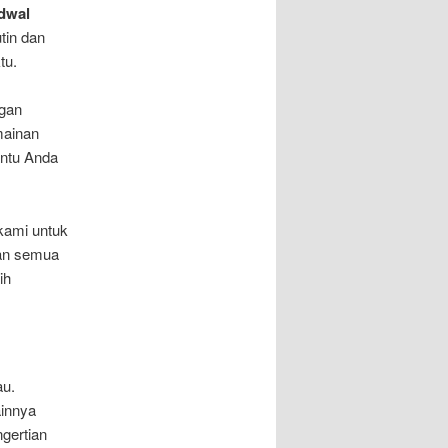
dwal
tin dan
tu.
ngan
mainan
antu Anda
kami untuk
kan semua
ih
au.
ainnya
gertian