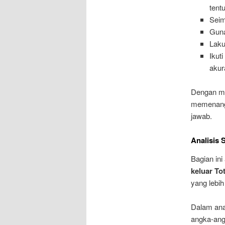
tent
Seim
Guna
Laku
Ikut
akur
Dengan me
memenangk
jawab.
Analisis 
Bagian ini
keluar To
yang lebi
Dalam anal
angka-angk