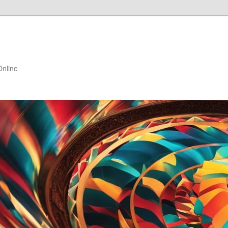
Online