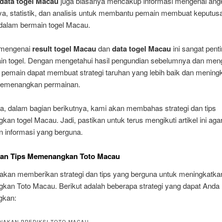
data togel Macau
juga biasanya mencakup informasi mengenai angk
a, statistik, dan analisis untuk membantu pemain membuat keputus
 dalam bermain togel Macau.
 mengenai
result togel Macau
dan
data togel Macau
ini sangat penti
in togel. Dengan mengetahui hasil pengundian sebelumnya dan meng
, pemain dapat membuat strategi taruhan yang lebih baik dan mening
memenangkan permainan.
a, dalam bagian berikutnya, kami akan membahas strategi dan tips
n togel Macau. Jadi, pastikan untuk terus mengikuti artikel ini agar
n informasi yang berguna.
 dan Tips Memenangkan Toto Macau
i akan memberikan strategi dan tips yang berguna untuk meningkatka
an Toto Macau. Berikut adalah beberapa strategi yang dapat Anda
gkan: