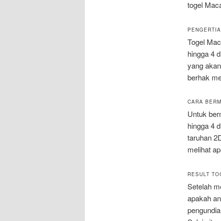
togel Mac
PENGERTIA
Togel Mac
hingga 4 
yang akan
berhak me
CARA BERM
Untuk berm
hingga 4 d
taruhan 2D
melihat ap
RESULT TO
Setelah m
apakah an
pengundian