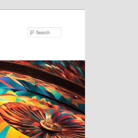
Search