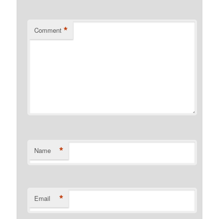
*
Comment
*
Name
*
Email