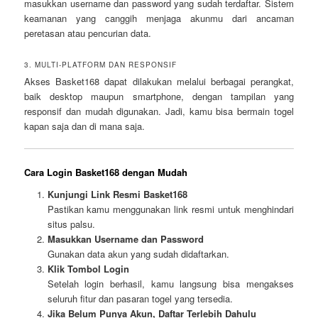
masukkan username dan password yang sudah terdaftar. Sistem
keamanan yang canggih menjaga akunmu dari ancaman
peretasan atau pencurian data.
3. MULTI-PLATFORM DAN RESPONSIF
Akses Basket168 dapat dilakukan melalui berbagai perangkat,
baik desktop maupun smartphone, dengan tampilan yang
responsif dan mudah digunakan. Jadi, kamu bisa bermain togel
kapan saja dan di mana saja.
Cara Login Basket168 dengan Mudah
Kunjungi Link Resmi Basket168
Pastikan kamu menggunakan link resmi untuk menghindari
situs palsu.
Masukkan Username dan Password
Gunakan data akun yang sudah didaftarkan.
Klik Tombol Login
Setelah login berhasil, kamu langsung bisa mengakses
seluruh fitur dan pasaran togel yang tersedia.
Jika Belum Punya Akun, Daftar Terlebih Dahulu