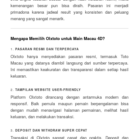
kemenangan besar pun bisa diraih. Pasaran ini menjadi
primadona karena jadwal result yang konsisten dan peluang
menang yang sangat menarik.
Mengapa Memilih Olxtoto untuk Main Macau 4D?
1.
PASARAN RESMI DAN TERPERCAYA
Olxtoto hanya menyediakan pasaran resmi, termasuk Toto
Macau yang datanya diambil langsung dari sumber terpercaya.
Ini memastikan keakuratan dan transparansi dalam setiap hasil
keluaran.
2.
TAMPILAN WEBSITE USER-FRIENDLY
Platform Olxtoto dirancang dengan antarmuka modern dan
responsif. Baik pemula maupun pemain berpengalaman bisa
dengan mudah menavigasi halaman permainan, melihat hasil
keluaran, dan melakukan transaksi.
3.
DEPOSIT DAN WITHDRAW SUPER CEPAT
Transaksi di Olxtoto sangat cepat dan praktis. Deposit dan