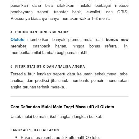
penarikan dana bisa dilakukan melalui berbagai metode
pembayaran seperti transfer bank, e-wallet, dan QRIS.
Prosesnya biasanya hanya memakan waktu 1–3 menit.
4.
PROMO DAN BONUS MENARIK
Olxtoto
memberikan banyak promo, mulai dari
bonus new
member
, cashback harian, hingga bonus referral. Ini
memberikan nilai tambah bagi pemain aktif.
5.
FITUR STATISTIK DAN ANALISA ANGKA
Tersedia fitur lengkap seperti data keluaran sebelumnya, tabel
analisa, dan prediksi jitu untuk membantu pemain menentukan
angka taruhan terbaik mereka.
Cara Daftar dan Mulai Main Togel Macau 4D di Olxtoto
Untuk mulai bermain, ikuti langkah-langkah berikut:
LANGKAH 1: DAFTAR AKUN
Buka situs resmi atau link alternatif Olxtoto.