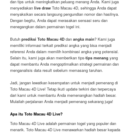
dan tips untuk meningkatkan peluang menang Anda. Kami juga
menyediakan
live draw
Toto Macau 4D, sehingga Anda dapat
menyaksikan secara langsung pengundian nomor dan hasilnya.
Dengan begitu, Anda dapat merasakan sensasi seru dan
menegangkan dalam permainan togel ini.
Butuh
prediksi Toto Macau 4D
dan
angka main
? Kami juga
memiliki informasi terkait prediksi angka yang bisa menjadi
referensi Anda dalam memilih kombinasi angka yang potensial.
Selain itu, kami juga akan memberikan tips-
tips menang
yang
dapat membantu Anda mengoptimalkan strategi permainan dan
menganalisis data result sebelum memasang taruhan.
Jadi, jangan lewatkan kesempatan untuk menjadi pemenang di
Toto Macau 4D Live! Tetap ikuti update terkini dan terpercaya
dari kami untuk membantu Anda memenangkan hadiah besar.
Mulailah perjalanan Anda menjadi pemenang sekarang juga!
Apa itu Toto Macau 4D Live?
Toto Macau 4D Live adalah permainan togel yang populer dan
menarik. Toto Macau 4D Live menawarkan hadiah besar kepada