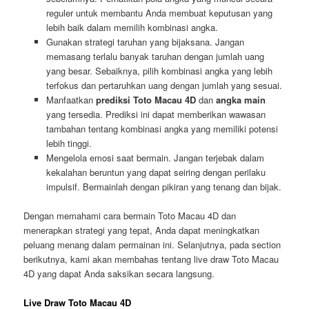
reguler untuk membantu Anda membuat keputusan yang
lebih baik dalam memilih kombinasi angka.
Gunakan strategi taruhan yang bijaksana. Jangan
memasang terlalu banyak taruhan dengan jumlah uang
yang besar. Sebaiknya, pilih kombinasi angka yang lebih
terfokus dan pertaruhkan uang dengan jumlah yang sesuai.
Manfaatkan
prediksi Toto Macau 4D
dan
angka main
yang tersedia. Prediksi ini dapat memberikan wawasan
tambahan tentang kombinasi angka yang memiliki potensi
lebih tinggi.
Mengelola emosi saat bermain. Jangan terjebak dalam
kekalahan beruntun yang dapat seiring dengan perilaku
impulsif. Bermainlah dengan pikiran yang tenang dan bijak.
Dengan memahami cara bermain Toto Macau 4D dan
menerapkan strategi yang tepat, Anda dapat meningkatkan
peluang menang dalam permainan ini. Selanjutnya, pada section
berikutnya, kami akan membahas tentang live draw Toto Macau
4D yang dapat Anda saksikan secara langsung.
Live Draw Toto Macau 4D