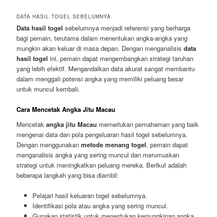
DATA HASIL TOGEL SEBELUMNYA
Data hasil togel
sebelumnya menjadi referensi yang berharga
bagi pemain, terutama dalam menentukan angka-angka yang
mungkin akan keluar di masa depan. Dengan menganalisis
data
hasil togel
ini, pemain dapat mengembangkan strategi taruhan
yang lebih efektif. Mengandalkan data akurat sangat membantu
dalam menggali potensi angka yang memiliki peluang besar
untuk muncul kembali.
Cara Mencetak Angka Jitu Macau
Mencetak
angka jitu Macau
memerlukan pemahaman yang baik
mengenai data dan pola pengeluaran hasil togel sebelumnya.
Dengan menggunakan
metode menang togel
, pemain dapat
menganalisis angka yang sering muncul dan merumuskan
strategi untuk meningkatkan peluang mereka. Berikut adalah
beberapa langkah yang bisa diambil:
Pelajari hasil keluaran togel sebelumnya.
Identifikasi pola atau angka yang sering muncul.
Gunakan statistik untuk menentukan kemungkinan angka.