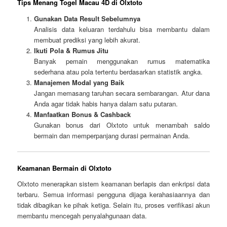
Tips Menang Togel Macau 4D di Olxtoto
Gunakan Data Result Sebelumnya
Analisis data keluaran terdahulu bisa membantu dalam
membuat prediksi yang lebih akurat.
Ikuti Pola & Rumus Jitu
Banyak pemain menggunakan rumus matematika
sederhana atau pola tertentu berdasarkan statistik angka.
Manajemen Modal yang Baik
Jangan memasang taruhan secara sembarangan. Atur dana
Anda agar tidak habis hanya dalam satu putaran.
Manfaatkan Bonus & Cashback
Gunakan bonus dari Olxtoto untuk menambah saldo
bermain dan memperpanjang durasi permainan Anda.
Keamanan Bermain di Olxtoto
Olxtoto menerapkan sistem keamanan berlapis dan enkripsi data
terbaru. Semua informasi pengguna dijaga kerahasiaannya dan
tidak dibagikan ke pihak ketiga. Selain itu, proses verifikasi akun
membantu mencegah penyalahgunaan data.