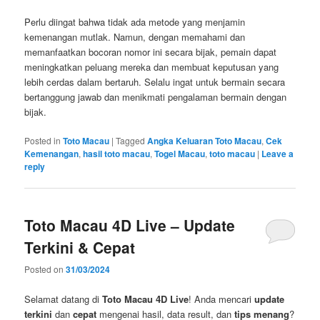
Perlu diingat bahwa tidak ada metode yang menjamin
kemenangan mutlak. Namun, dengan memahami dan
memanfaatkan bocoran nomor ini secara bijak, pemain dapat
meningkatkan peluang mereka dan membuat keputusan yang
lebih cerdas dalam bertaruh. Selalu ingat untuk bermain secara
bertanggung jawab dan menikmati pengalaman bermain dengan
bijak.
Posted in
Toto Macau
|
Tagged
Angka Keluaran Toto Macau
,
Cek
Kemenangan
,
hasil toto macau
,
Togel Macau
,
toto macau
|
Leave a
reply
Toto Macau 4D Live – Update
Terkini & Cepat
Posted on
31/03/2024
Selamat datang di
Toto Macau 4D Live
! Anda mencari
update
terkini
dan
cepat
mengenai hasil, data result, dan
tips menang
?