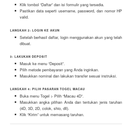
Klik tombol “Daftar” dan isi formulir yang tersedia.
Pastikan data seperti username, password, dan nomor HP
valid.
LANGKAH 2: LOGIN KE AKUN
Setelah berhasil daftar, login menggunakan akun yang telah
dibuat.
3: LAKUKAN DEPOSIT
Masuk ke menu “Deposit”.
Pilih metode pembayaran yang Anda inginkan.
Masukkan nominal dan lakukan transfer sesuai instruksi.
LANGKAH 4: PILIH PASARAN TOGEL MACAU
Buka menu Togel > Pilih “Macau 4D”.
Masukkan angka pilihan Anda dan tentukan jenis taruhan
(4D, 3D, 2D, colok, shio, dll).
Klik “Kirim” untuk memasang taruhan.