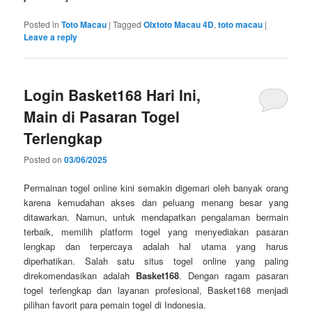
Posted in
Toto Macau
|
Tagged
Olxtoto Macau 4D
,
toto macau
|
Leave a reply
Login Basket168 Hari Ini,
Main di Pasaran Togel
Terlengkap
Posted on
03/06/2025
Permainan togel online kini semakin digemari oleh banyak orang
karena kemudahan akses dan peluang menang besar yang
ditawarkan. Namun, untuk mendapatkan pengalaman bermain
terbaik, memilih platform togel yang menyediakan pasaran
lengkap dan terpercaya adalah hal utama yang harus
diperhatikan. Salah satu situs togel online yang paling
direkomendasikan adalah
Basket168
. Dengan ragam pasaran
togel terlengkap dan layanan profesional, Basket168 menjadi
pilihan favorit para pemain togel di Indonesia.