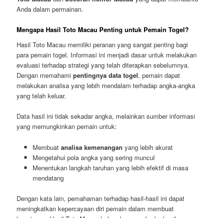
Anda dalam permainan.
Mengapa Hasil Toto Macau Penting untuk Pemain Togel?
Hasil Toto Macau memiliki peranan yang sangat penting bagi
para pemain togel. Informasi ini menjadi dasar untuk melakukan
evaluasi terhadap strategi yang telah diterapkan sebelumnya.
Dengan memahami
pentingnya data togel
, pemain dapat
melakukan analisa yang lebih mendalam terhadap angka-angka
yang telah keluar.
Data hasil ini tidak sekadar angka, melainkan sumber informasi
yang memungkinkan pemain untuk:
Membuat
analisa kemenangan
yang lebih akurat
Mengetahui pola angka yang sering muncul
Menentukan langkah taruhan yang lebih efektif di masa
mendatang
Dengan kata lain, pemahaman terhadap hasil-hasil ini dapat
meningkatkan kepercayaan diri pemain dalam membuat