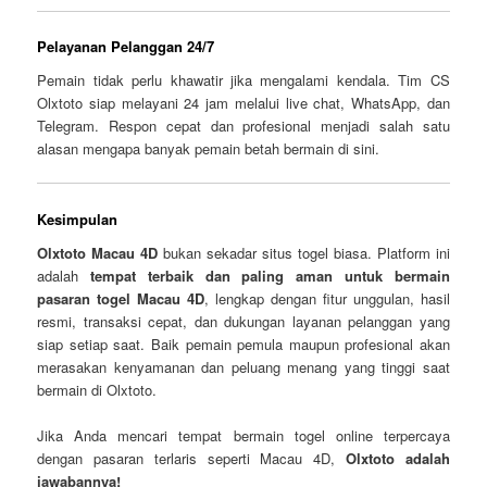
Pelayanan Pelanggan 24/7
Pemain tidak perlu khawatir jika mengalami kendala. Tim CS
Olxtoto siap melayani 24 jam melalui live chat, WhatsApp, dan
Telegram. Respon cepat dan profesional menjadi salah satu
alasan mengapa banyak pemain betah bermain di sini.
Kesimpulan
Olxtoto Macau 4D
bukan sekadar situs togel biasa. Platform ini
adalah
tempat terbaik dan paling aman untuk bermain
pasaran togel Macau 4D
, lengkap dengan fitur unggulan, hasil
resmi, transaksi cepat, dan dukungan layanan pelanggan yang
siap setiap saat. Baik pemain pemula maupun profesional akan
merasakan kenyamanan dan peluang menang yang tinggi saat
bermain di Olxtoto.
Jika Anda mencari tempat bermain togel online terpercaya
dengan pasaran terlaris seperti Macau 4D,
Olxtoto adalah
jawabannya!