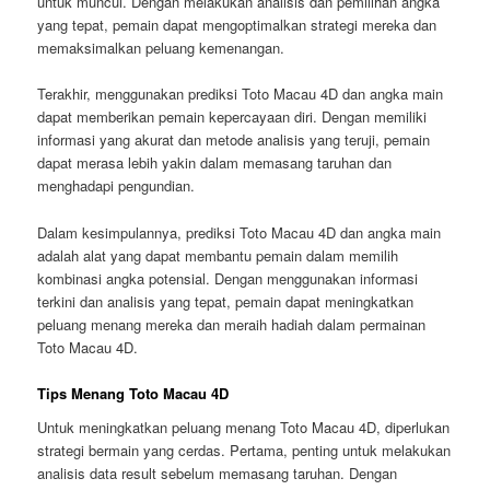
untuk muncul. Dengan melakukan analisis dan pemilihan angka
yang tepat, pemain dapat mengoptimalkan strategi mereka dan
memaksimalkan peluang kemenangan.
Terakhir, menggunakan prediksi Toto Macau 4D dan angka main
dapat memberikan pemain kepercayaan diri. Dengan memiliki
informasi yang akurat dan metode analisis yang teruji, pemain
dapat merasa lebih yakin dalam memasang taruhan dan
menghadapi pengundian.
Dalam kesimpulannya, prediksi Toto Macau 4D dan angka main
adalah alat yang dapat membantu pemain dalam memilih
kombinasi angka potensial. Dengan menggunakan informasi
terkini dan analisis yang tepat, pemain dapat meningkatkan
peluang menang mereka dan meraih hadiah dalam permainan
Toto Macau 4D.
Tips Menang Toto Macau 4D
Untuk meningkatkan peluang menang Toto Macau 4D, diperlukan
strategi bermain yang cerdas. Pertama, penting untuk melakukan
analisis data result sebelum memasang taruhan. Dengan