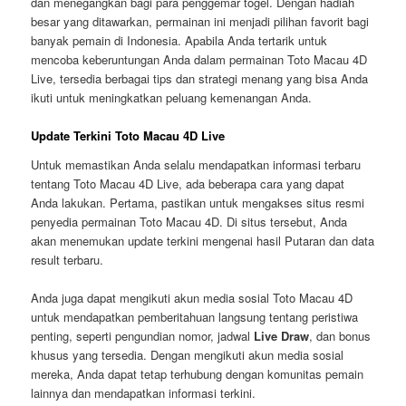
dan menegangkan bagi para penggemar togel. Dengan hadiah
besar yang ditawarkan, permainan ini menjadi pilihan favorit bagi
banyak pemain di Indonesia. Apabila Anda tertarik untuk
mencoba keberuntungan Anda dalam permainan Toto Macau 4D
Live, tersedia berbagai tips dan strategi menang yang bisa Anda
ikuti untuk meningkatkan peluang kemenangan Anda.
Update Terkini Toto Macau 4D Live
Untuk memastikan Anda selalu mendapatkan informasi terbaru
tentang Toto Macau 4D Live, ada beberapa cara yang dapat
Anda lakukan. Pertama, pastikan untuk mengakses situs resmi
penyedia permainan Toto Macau 4D. Di situs tersebut, Anda
akan menemukan update terkini mengenai hasil Putaran dan data
result terbaru.
Anda juga dapat mengikuti akun media sosial Toto Macau 4D
untuk mendapatkan pemberitahuan langsung tentang peristiwa
penting, seperti pengundian nomor, jadwal
Live Draw
, dan bonus
khusus yang tersedia. Dengan mengikuti akun media sosial
mereka, Anda dapat tetap terhubung dengan komunitas pemain
lainnya dan mendapatkan informasi terkini.