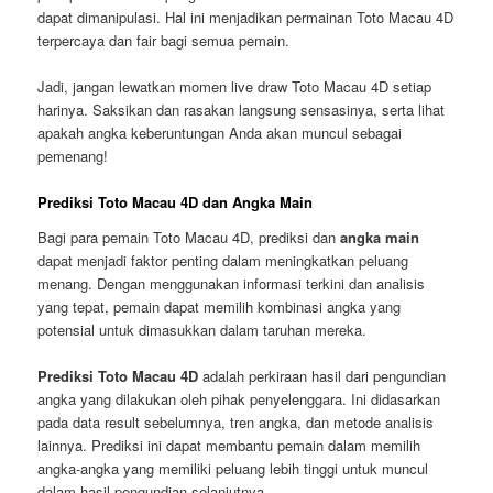
dapat dimanipulasi. Hal ini menjadikan permainan Toto Macau 4D
terpercaya dan fair bagi semua pemain.
Jadi, jangan lewatkan momen live draw Toto Macau 4D setiap
harinya. Saksikan dan rasakan langsung sensasinya, serta lihat
apakah angka keberuntungan Anda akan muncul sebagai
pemenang!
Prediksi Toto Macau 4D dan Angka Main
Bagi para pemain Toto Macau 4D, prediksi dan
angka main
dapat menjadi faktor penting dalam meningkatkan peluang
menang. Dengan menggunakan informasi terkini dan analisis
yang tepat, pemain dapat memilih kombinasi angka yang
potensial untuk dimasukkan dalam taruhan mereka.
Prediksi Toto Macau 4D
adalah perkiraan hasil dari pengundian
angka yang dilakukan oleh pihak penyelenggara. Ini didasarkan
pada data result sebelumnya, tren angka, dan metode analisis
lainnya. Prediksi ini dapat membantu pemain dalam memilih
angka-angka yang memiliki peluang lebih tinggi untuk muncul
dalam hasil pengundian selanjutnya.