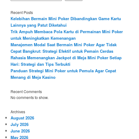
Recent Posts
Kelebihan Bermain Mini Poker Dibandingkan Game Kartu
Lainnya yang Patut Diketahui
Trik Ampuh Membaca Pola Kartu di Permainan Mini Poker
untuk Meningkatkan Kemenangan
Manajemen Modal Saat Bermain Mini Poker Agar Tidak
Cepat Bangkrut: Strategi Efektif untuk Pemain Cerdas
Rahasia Memenangkan Jackpot di Meja Mini Poker Setiap
Hari: Strategi dan Tips Terbukti
Panduan Strategi Mini Poker untuk Pemula Agar Cepat
Menang di Meja Kasino
Recent Comments
No comments to show.
Archives
August 2026
July 2026
June 2026
May 2026