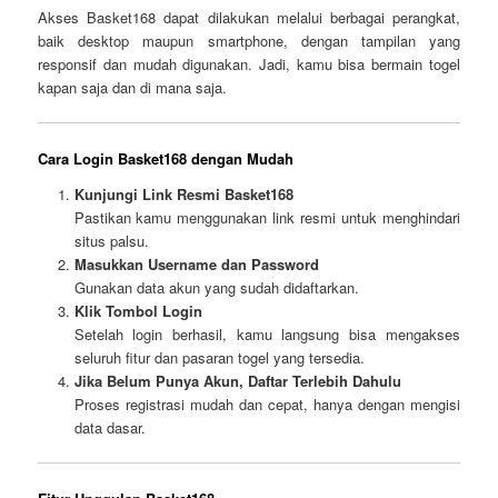
Akses Basket168 dapat dilakukan melalui berbagai perangkat,
baik desktop maupun smartphone, dengan tampilan yang
responsif dan mudah digunakan. Jadi, kamu bisa bermain togel
kapan saja dan di mana saja.
Cara Login Basket168 dengan Mudah
Kunjungi Link Resmi Basket168
Pastikan kamu menggunakan link resmi untuk menghindari
situs palsu.
Masukkan Username dan Password
Gunakan data akun yang sudah didaftarkan.
Klik Tombol Login
Setelah login berhasil, kamu langsung bisa mengakses
seluruh fitur dan pasaran togel yang tersedia.
Jika Belum Punya Akun, Daftar Terlebih Dahulu
Proses registrasi mudah dan cepat, hanya dengan mengisi
data dasar.