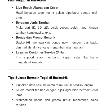
Fitur Unggulan Basket168
Live Result Akurat dan Cepat
Hasil keluaran togel resmi selalu diperbarui secara real-
time.
Beragam Jenis Taruhan
Mulai dari 4D, 3D, 2D, colok bebas, colok naga, hingga
taruhan kombinasi angka.
Bonus dan Promo Menarik
Basket168 menawarkan bonus new member, cashback,
dan hadiah lainnya yang menambah nilai taruhan.
Layanan Customer Service 24 Jam
Tim support siap membantu kapan saja jika kamu
mengalami kendala.
Tips Sukses Bermain Togel di Basket168
Gunakan data hasil keluaran resmi untuk prediksi angka.
Kelola modal taruhan dengan bijak agar bisa bermain lebih
lama.
Manfaatkan bonus dan promo untuk menambah saldo
taruhan.