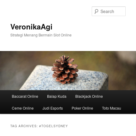
Skip
Skip
to
to
Sear
primary
secondary
content
content
VeronikaAgi
Strategi Menang Bermain Slot Online
Main
Baccarat Online
Balap Kuda
Blackjack Online
menu
Ceme Online
Judi Esports
Poker Online
Toto Macau
TAG ARCHIVES:
#TOGELSYDNEY