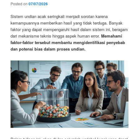
Posted on
07/07/2026
Sistem undian acak seringkali menjadi sorotan karena
kemampuannya memberikan hasil yang tidak terduga. Banyak
faktor yang dapat mempengaruhi hasil dalam sistem ini, beragam
dari mekanisme teknis hingga aspek human error.
Memahami
faktor-faktor tersebut membantu mengidentifikasi penyebab
dan potensi bias dalam proses undian.