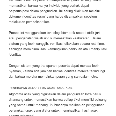
memastikan bahwa hanya individu yang berhak dapat
berpartisipasi dalam pengundian. Ini sering dilakukan melalui
dokumen identitas resmi yang harus disampaikan sebelum
melakukan pembelian tiket.
Proses ini menggunakan teknologi biometrik seperti sidik jari
atau pengenalan wajah untuk memastikan keakuratan. Dalam
sistem yang lebih canggih, verifikasi dilakukan secara real-time,
sehingga meminimalisasi kemungkinan penipuan atau manipulasi
identitas.
Dengan sistem yang transparan, peserta dapat merasa lebih
nyaman, karena ada jaminan bahwa identitas mereka terlindungi
dan bahwa mereka memainkan peran yang sah dalam lotre.
PENERAPAN ALGORITMA ACAK YANG ADIL
Algoritma acak yang digunakan dalam pengundian lotre harus
dirancang untuk memastikan bahwa setiap tiket memiliki peluang
yang sama untuk menang. Ini biasanya melibatkan penggunaan
perangkat lunak yang diatur untuk menghasilkan hasil acak
secara unbiased.