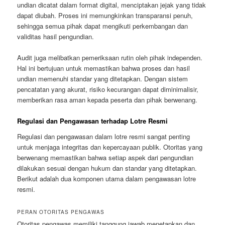
undian dicatat dalam format digital, menciptakan jejak yang tidak
dapat diubah. Proses ini memungkinkan transparansi penuh,
sehingga semua pihak dapat mengikuti perkembangan dan
validitas hasil pengundian.
Audit juga melibatkan pemeriksaan rutin oleh pihak independen.
Hal ini bertujuan untuk memastikan bahwa proses dan hasil
undian memenuhi standar yang ditetapkan. Dengan sistem
pencatatan yang akurat, risiko kecurangan dapat diminimalisir,
memberikan rasa aman kepada peserta dan pihak berwenang.
Regulasi dan Pengawasan terhadap Lotre Resmi
Regulasi dan pengawasan dalam lotre resmi sangat penting
untuk menjaga integritas dan kepercayaan publik. Otoritas yang
berwenang memastikan bahwa setiap aspek dari pengundian
dilakukan sesuai dengan hukum dan standar yang ditetapkan.
Berikut adalah dua komponen utama dalam pengawasan lotre
resmi.
PERAN OTORITAS PENGAWAS
Otoritas pengawas memiliki tanggung jawab menetapkan dan