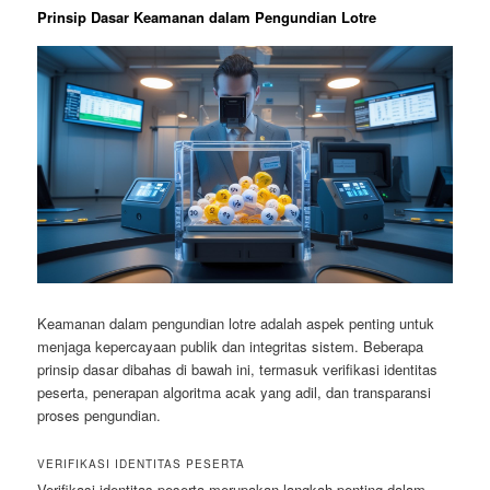
Prinsip Dasar Keamanan dalam Pengundian Lotre
Keamanan dalam pengundian lotre adalah aspek penting untuk
menjaga kepercayaan publik dan integritas sistem. Beberapa
prinsip dasar dibahas di bawah ini, termasuk verifikasi identitas
peserta, penerapan algoritma acak yang adil, dan transparansi
proses pengundian.
VERIFIKASI IDENTITAS PESERTA
Verifikasi identitas peserta merupakan langkah penting dalam