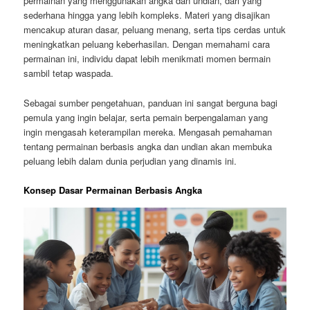
permainan yang menggunakan angka dan undian, dari yang
sederhana hingga yang lebih kompleks. Materi yang disajikan
mencakup aturan dasar, peluang menang, serta tips cerdas untuk
meningkatkan peluang keberhasilan. Dengan memahami cara
permainan ini, individu dapat lebih menikmati momen bermain
sambil tetap waspada.
Sebagai sumber pengetahuan, panduan ini sangat berguna bagi
pemula yang ingin belajar, serta pemain berpengalaman yang
ingin mengasah keterampilan mereka. Mengasah pemahaman
tentang permainan berbasis angka dan undian akan membuka
peluang lebih dalam dunia perjudian yang dinamis ini.
Konsep Dasar Permainan Berbasis Angka