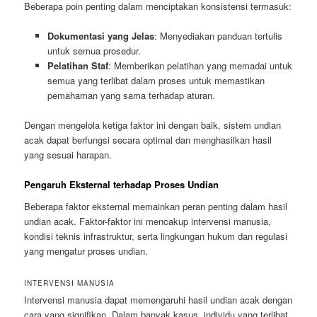
Beberapa poin penting dalam menciptakan konsistensi termasuk:
Dokumentasi yang Jelas
: Menyediakan panduan tertulis
untuk semua prosedur.
Pelatihan Staf
: Memberikan pelatihan yang memadai untuk
semua yang terlibat dalam proses untuk memastikan
pemahaman yang sama terhadap aturan.
Dengan mengelola ketiga faktor ini dengan baik, sistem undian
acak dapat berfungsi secara optimal dan menghasilkan hasil
yang sesuai harapan.
Pengaruh Eksternal terhadap Proses Undian
Beberapa faktor eksternal memainkan peran penting dalam hasil
undian acak. Faktor-faktor ini mencakup intervensi manusia,
kondisi teknis infrastruktur, serta lingkungan hukum dan regulasi
yang mengatur proses undian.
INTERVENSI MANUSIA
Intervensi manusia dapat memengaruhi hasil undian acak dengan
cara yang signifikan. Dalam banyak kasus, individu yang terlibat