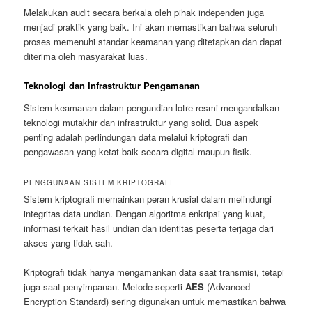
Melakukan audit secara berkala oleh pihak independen juga
menjadi praktik yang baik. Ini akan memastikan bahwa seluruh
proses memenuhi standar keamanan yang ditetapkan dan dapat
diterima oleh masyarakat luas.
Teknologi dan Infrastruktur Pengamanan
Sistem keamanan dalam pengundian lotre resmi mengandalkan
teknologi mutakhir dan infrastruktur yang solid. Dua aspek
penting adalah perlindungan data melalui kriptografi dan
pengawasan yang ketat baik secara digital maupun fisik.
PENGGUNAAN SISTEM KRIPTOGRAFI
Sistem kriptografi memainkan peran krusial dalam melindungi
integritas data undian. Dengan algoritma enkripsi yang kuat,
informasi terkait hasil undian dan identitas peserta terjaga dari
akses yang tidak sah.
Kriptografi tidak hanya mengamankan data saat transmisi, tetapi
juga saat penyimpanan. Metode seperti
AES
(Advanced
Encryption Standard) sering digunakan untuk memastikan bahwa