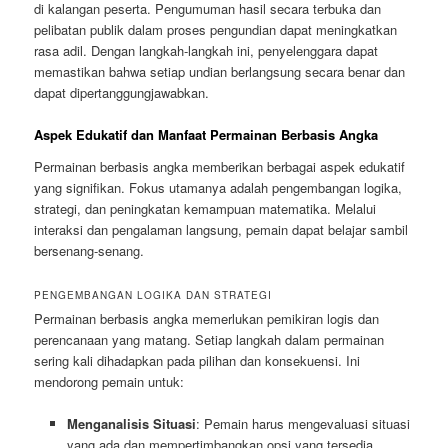
di kalangan peserta. Pengumuman hasil secara terbuka dan
pelibatan publik dalam proses pengundian dapat meningkatkan
rasa adil. Dengan langkah-langkah ini, penyelenggara dapat
memastikan bahwa setiap undian berlangsung secara benar dan
dapat dipertanggungjawabkan.
Aspek Edukatif dan Manfaat Permainan Berbasis Angka
Permainan berbasis angka memberikan berbagai aspek edukatif
yang signifikan. Fokus utamanya adalah pengembangan logika,
strategi, dan peningkatan kemampuan matematika. Melalui
interaksi dan pengalaman langsung, pemain dapat belajar sambil
bersenang-senang.
PENGEMBANGAN LOGIKA DAN STRATEGI
Permainan berbasis angka memerlukan pemikiran logis dan
perencanaan yang matang. Setiap langkah dalam permainan
sering kali dihadapkan pada pilihan dan konsekuensi. Ini
mendorong pemain untuk:
Menganalisis Situasi
: Pemain harus mengevaluasi situasi
yang ada dan mempertimbangkan opsi yang tersedia.