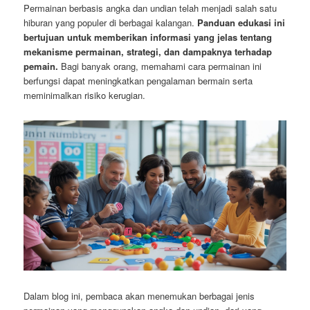
Permainan berbasis angka dan undian telah menjadi salah satu
hiburan yang populer di berbagai kalangan.
Panduan edukasi ini
bertujuan untuk memberikan informasi yang jelas tentang
mekanisme permainan, strategi, dan dampaknya terhadap
pemain.
Bagi banyak orang, memahami cara permainan ini
berfungsi dapat meningkatkan pengalaman bermain serta
meminimalkan risiko kerugian.
Dalam blog ini, pembaca akan menemukan berbagai jenis