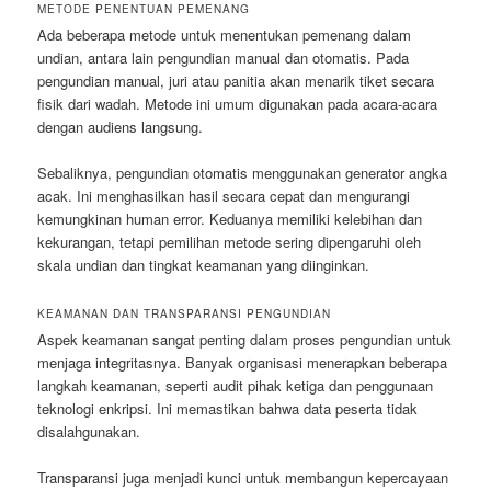
METODE PENENTUAN PEMENANG
Ada beberapa metode untuk menentukan pemenang dalam
undian, antara lain pengundian manual dan otomatis. Pada
pengundian manual, juri atau panitia akan menarik tiket secara
fisik dari wadah. Metode ini umum digunakan pada acara-acara
dengan audiens langsung.
Sebaliknya, pengundian otomatis menggunakan generator angka
acak. Ini menghasilkan hasil secara cepat dan mengurangi
kemungkinan human error. Keduanya memiliki kelebihan dan
kekurangan, tetapi pemilihan metode sering dipengaruhi oleh
skala undian dan tingkat keamanan yang diinginkan.
KEAMANAN DAN TRANSPARANSI PENGUNDIAN
Aspek keamanan sangat penting dalam proses pengundian untuk
menjaga integritasnya. Banyak organisasi menerapkan beberapa
langkah keamanan, seperti audit pihak ketiga dan penggunaan
teknologi enkripsi. Ini memastikan bahwa data peserta tidak
disalahgunakan.
Transparansi juga menjadi kunci untuk membangun kepercayaan