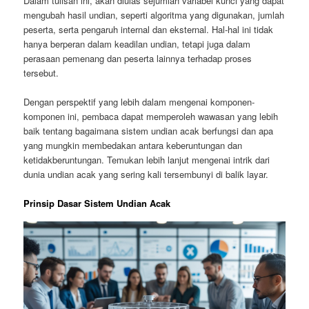
Dalam tulisan ini, akan diulas sejumlah variabel kunci yang dapat
mengubah hasil undian, seperti algoritma yang digunakan, jumlah
peserta, serta pengaruh internal dan eksternal. Hal-hal ini tidak
hanya berperan dalam keadilan undian, tetapi juga dalam
perasaan pemenang dan peserta lainnya terhadap proses
tersebut.
Dengan perspektif yang lebih dalam mengenai komponen-
komponen ini, pembaca dapat memperoleh wawasan yang lebih
baik tentang bagaimana sistem undian acak berfungsi dan apa
yang mungkin membedakan antara keberuntungan dan
ketidakberuntungan. Temukan lebih lanjut mengenai intrik dari
dunia undian acak yang sering kali tersembunyi di balik layar.
Prinsip Dasar Sistem Undian Acak