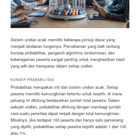
Sistem undian acak memiliki beberapa prinsip dasar yang
menjadi landasan fungsinya. Pemahaman yang baik tentang
konsep probabilitas, pengaruh algoritma randomisasi, dan
keberagaman peserta sangat penting untuk menghasilkan hasil
yang adil dan transparan dalam setiap undian.
KONSEP PROBABILITAS
Probabilitas merupakan inti dari sistem undian acak. Setiap
peserta memiliki kemungkinan tertentu untuk terpilih, di mana
peluang ini dihitung berdasarkan jumlah total peserta. Dalam
sebuah undian, probabilitas dihitung dengan membagi jumlah
cara suatu peristiwa dapat terjadi dengan total kemungkinan.
Misalnya, jika terdapat 100 peserta dan hanya satu pemenang
yang dipilih, probabilitas setiap peserta terpilih adalah 1 dari 100
atau 1%.