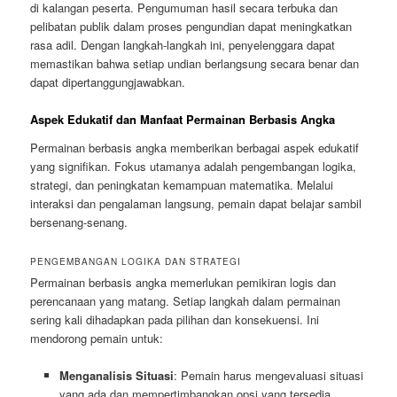
di kalangan peserta. Pengumuman hasil secara terbuka dan
pelibatan publik dalam proses pengundian dapat meningkatkan
rasa adil. Dengan langkah-langkah ini, penyelenggara dapat
memastikan bahwa setiap undian berlangsung secara benar dan
dapat dipertanggungjawabkan.
Aspek Edukatif dan Manfaat Permainan Berbasis Angka
Permainan berbasis angka memberikan berbagai aspek edukatif
yang signifikan. Fokus utamanya adalah pengembangan logika,
strategi, dan peningkatan kemampuan matematika. Melalui
interaksi dan pengalaman langsung, pemain dapat belajar sambil
bersenang-senang.
PENGEMBANGAN LOGIKA DAN STRATEGI
Permainan berbasis angka memerlukan pemikiran logis dan
perencanaan yang matang. Setiap langkah dalam permainan
sering kali dihadapkan pada pilihan dan konsekuensi. Ini
mendorong pemain untuk:
Menganalisis Situasi
: Pemain harus mengevaluasi situasi
yang ada dan mempertimbangkan opsi yang tersedia.