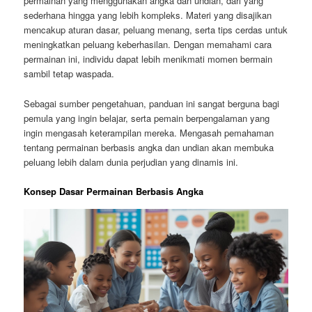
permainan yang menggunakan angka dan undian, dari yang
sederhana hingga yang lebih kompleks. Materi yang disajikan
mencakup aturan dasar, peluang menang, serta tips cerdas untuk
meningkatkan peluang keberhasilan. Dengan memahami cara
permainan ini, individu dapat lebih menikmati momen bermain
sambil tetap waspada.
Sebagai sumber pengetahuan, panduan ini sangat berguna bagi
pemula yang ingin belajar, serta pemain berpengalaman yang
ingin mengasah keterampilan mereka. Mengasah pemahaman
tentang permainan berbasis angka dan undian akan membuka
peluang lebih dalam dunia perjudian yang dinamis ini.
Konsep Dasar Permainan Berbasis Angka