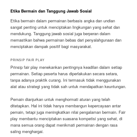
Etika Bermain dan Tanggung Jawab Sosial
Etika bermain dalam permainan berbasis angka dan undian
sangat penting untuk menciptakan lingkungan yang sehat dan
mendukung. Tanggung jawab sosial juga berperan dalam
memastikan bahwa permainan bebas dari penyalahgunaan dan
menciptakan dampak positif bagi masyarakat.
PRINSIP FAIR PLAY
Prinsip fair play menekankan pentingnya keadilan dalam setiap
permainan. Setiap peserta harus diperlakukan secara setara,
tanpa adanya praktik curang. Ini termasuk tidak menggunakan
alat atau strategi yang tidak sah untuk mendapatkan keuntungan.
Pemain dianjurkan untuk menghormati aturan yang telah
ditetapkan. Hal ini tidak hanya membangun kepercayaan antar
pemain, tetapi juga meningkatkan nilai pengalaman bermain. Fair
play membantu menciptakan suasana kompetisi yang sehat, di
mana semua orang dapat menikmati permainan dengan rasa
saling menghargai.