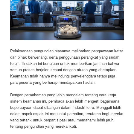
Pelaksanaan pengundian biasanya melibatkan pengawasan ketat
dari pihak berwenang, serta penggunaan perangkat yang sudah
teruji. Tindakan ini bertujuan untuk memberikan jaminan bahwa
semua proses berjalan sesuai dengan aturan yang ditetapkan.
Keamanan tidak hanya melindungi penyelenggara tetapi juga
para peserta yang berharap mendapatkan hadiah.
Dengan pemahaman yang lebih mendalam tentang cara kerja
sistem keamanan ini, pembaca akan lebih mengerti bagaimana
kepercayaan dapat dibangun dalam industri lotre. Menggali lebih
dalam aspek-aspek ini menuntut perhatian, terutama bagi mereka
yang tertarik untuk berpartisipasi atau memahami lebih jauh
tentang pengundian yang mereka ikuti.