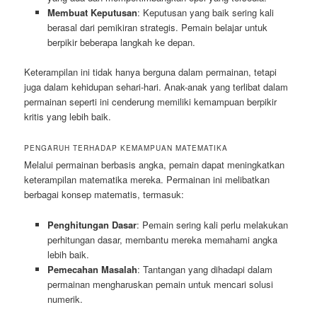
Membuat Keputusan
: Keputusan yang baik sering kali
berasal dari pemikiran strategis. Pemain belajar untuk
berpikir beberapa langkah ke depan.
Keterampilan ini tidak hanya berguna dalam permainan, tetapi
juga dalam kehidupan sehari-hari. Anak-anak yang terlibat dalam
permainan seperti ini cenderung memiliki kemampuan berpikir
kritis yang lebih baik.
PENGARUH TERHADAP KEMAMPUAN MATEMATIKA
Melalui permainan berbasis angka, pemain dapat meningkatkan
keterampilan matematika mereka. Permainan ini melibatkan
berbagai konsep matematis, termasuk:
Penghitungan Dasar
: Pemain sering kali perlu melakukan
perhitungan dasar, membantu mereka memahami angka
lebih baik.
Pemecahan Masalah
: Tantangan yang dihadapi dalam
permainan mengharuskan pemain untuk mencari solusi
numerik.