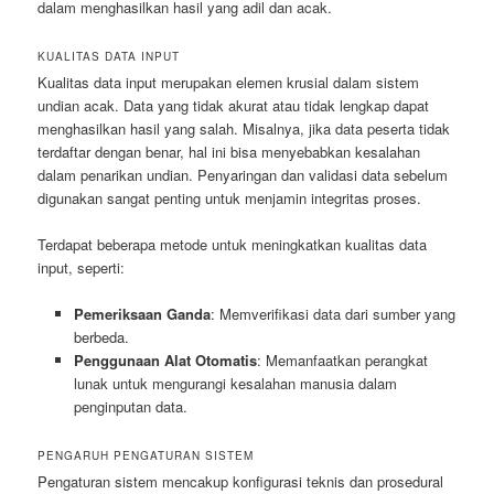
dalam menghasilkan hasil yang adil dan acak.
KUALITAS DATA INPUT
Kualitas data input merupakan elemen krusial dalam sistem
undian acak. Data yang tidak akurat atau tidak lengkap dapat
menghasilkan hasil yang salah. Misalnya, jika data peserta tidak
terdaftar dengan benar, hal ini bisa menyebabkan kesalahan
dalam penarikan undian. Penyaringan dan validasi data sebelum
digunakan sangat penting untuk menjamin integritas proses.
Terdapat beberapa metode untuk meningkatkan kualitas data
input, seperti:
Pemeriksaan Ganda
: Memverifikasi data dari sumber yang
berbeda.
Penggunaan Alat Otomatis
: Memanfaatkan perangkat
lunak untuk mengurangi kesalahan manusia dalam
penginputan data.
PENGARUH PENGATURAN SISTEM
Pengaturan sistem mencakup konfigurasi teknis dan prosedural