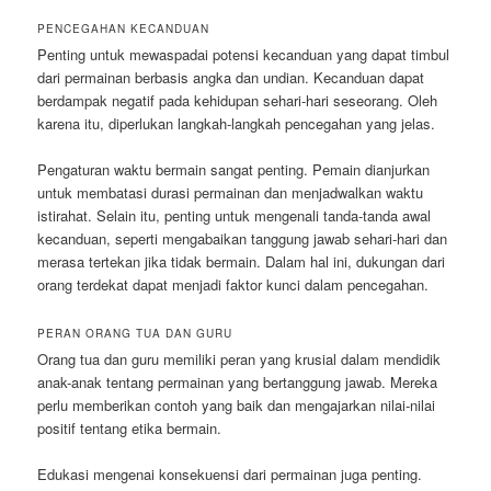
PENCEGAHAN KECANDUAN
Penting untuk mewaspadai potensi kecanduan yang dapat timbul
dari permainan berbasis angka dan undian. Kecanduan dapat
berdampak negatif pada kehidupan sehari-hari seseorang. Oleh
karena itu, diperlukan langkah-langkah pencegahan yang jelas.
Pengaturan waktu bermain sangat penting. Pemain dianjurkan
untuk membatasi durasi permainan dan menjadwalkan waktu
istirahat. Selain itu, penting untuk mengenali tanda-tanda awal
kecanduan, seperti mengabaikan tanggung jawab sehari-hari dan
merasa tertekan jika tidak bermain. Dalam hal ini, dukungan dari
orang terdekat dapat menjadi faktor kunci dalam pencegahan.
PERAN ORANG TUA DAN GURU
Orang tua dan guru memiliki peran yang krusial dalam mendidik
anak-anak tentang permainan yang bertanggung jawab. Mereka
perlu memberikan contoh yang baik dan mengajarkan nilai-nilai
positif tentang etika bermain.
Edukasi mengenai konsekuensi dari permainan juga penting.