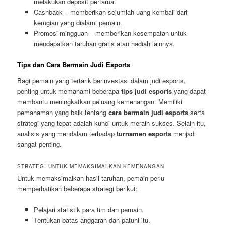
melakukan deposit pertama.
Cashback – memberikan sejumlah uang kembali dari
kerugian yang dialami pemain.
Promosi mingguan – memberikan kesempatan untuk
mendapatkan taruhan gratis atau hadiah lainnya.
Tips dan Cara Bermain Judi Esports
Bagi pemain yang tertarik berinvestasi dalam judi esports,
penting untuk memahami beberapa
tips judi esports
yang dapat
membantu meningkatkan peluang kemenangan. Memiliki
pemahaman yang baik tentang
cara bermain judi esports
serta
strategi yang tepat adalah kunci untuk meraih sukses. Selain itu,
analisis yang mendalam terhadap
turnamen esports
menjadi
sangat penting.
STRATEGI UNTUK MEMAKSIMALKAN KEMENANGAN
Untuk memaksimalkan hasil taruhan, pemain perlu
memperhatikan beberapa strategi berikut:
Pelajari statistik para tim dan pemain.
Tentukan batas anggaran dan patuhi itu.