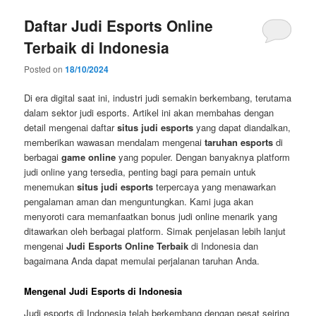
Daftar Judi Esports Online
Terbaik di Indonesia
Posted on
18/10/2024
Di era digital saat ini, industri judi semakin berkembang, terutama
dalam sektor judi esports. Artikel ini akan membahas dengan
detail mengenai daftar
situs judi esports
yang dapat diandalkan,
memberikan wawasan mendalam mengenai
taruhan esports
di
berbagai
game online
yang populer. Dengan banyaknya platform
judi online yang tersedia, penting bagi para pemain untuk
menemukan
situs judi esports
terpercaya yang menawarkan
pengalaman aman dan menguntungkan. Kami juga akan
menyoroti cara memanfaatkan bonus judi online menarik yang
ditawarkan oleh berbagai platform. Simak penjelasan lebih lanjut
mengenai
Judi Esports Online Terbaik
di Indonesia dan
bagaimana Anda dapat memulai perjalanan taruhan Anda.
Mengenal Judi Esports di Indonesia
Judi esports di Indonesia telah berkembang dengan pesat seiring