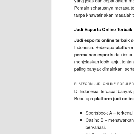
yang jelas dan cepat dalam m
Pemain seharusnya merasa te
tanpa khawatir akan masalah 
Judi Esports Online Terbaik
Judi esports online terbaik
s
Indonesia. Beberapa
platform
permainan esports
dan insent
menjelaskan lebih lanjut tentan
paling banyak dimainkan, sert
PLATFORM JUDI ONLINE POPULER
Di Indonesia, terdapat banyak
Beberapa
platform judi onlin
Sportsbook A – terkenal 
Casino B – menawarkan 
bervariasi.