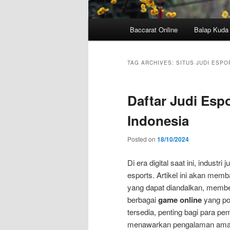
Main
Baccarat Online
Balap Kuda
menu
TAG ARCHIVES:
SITUS JUDI ESPO
Daftar Judi Espo
Indonesia
Posted on
18/10/2024
Di era digital saat ini, indust
esports. Artikel ini akan mem
yang dapat diandalkan, mem
berbagai
game online
yang pop
tersedia, penting bagi para 
menawarkan pengalaman aman