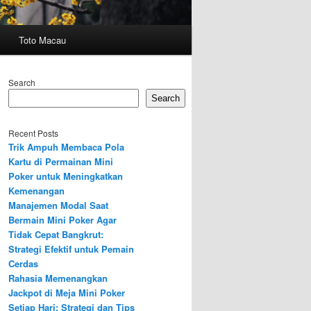
Toto Macau
Search
Search
Recent Posts
Trik Ampuh Membaca Pola
Kartu di Permainan Mini
Poker untuk Meningkatkan
Kemenangan
Manajemen Modal Saat
Bermain Mini Poker Agar
Tidak Cepat Bangkrut:
Strategi Efektif untuk Pemain
Cerdas
Rahasia Memenangkan
Jackpot di Meja Mini Poker
Setiap Hari: Strategi dan Tips