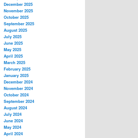
December 2025
November 2025
October 2025
September 2025
August 2025
July 2025
June 2025
May 2025
April 2025
March 2025
February 2025
January 2025
December 2024
November 2024
October 2024
September 2024
August 2024
July 2024
June 2024
May 2024
April 2024