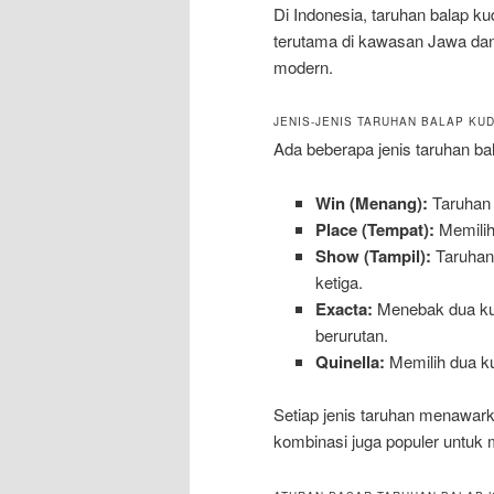
Di Indonesia, taruhan balap k
terutama di kawasan Jawa dan 
modern.
JENIS-JENIS TARUHAN BALAP KU
Ada beberapa jenis taruhan b
Win (Menang):
Taruhan 
Place (Tempat):
Memilih 
Show (Tampil):
Taruhan 
ketiga.
Exacta:
Menebak dua kuda
berurutan.
Quinella:
Memilih dua kud
Setiap jenis taruhan menawark
kombinasi juga populer untuk