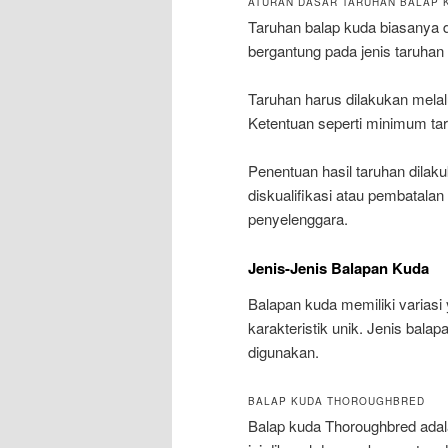
ATURAN DASAR TARUHAN BALAP 
Taruhan balap kuda biasanya 
bergantung pada jenis taruhan
Taruhan harus dilakukan melal
Ketentuan seperti minimum tar
Penentuan hasil taruhan dilaku
diskualifikasi atau pembatalan
penyelenggara.
Jenis-Jenis Balapan Kuda
Balapan kuda memiliki varias
karakteristik unik. Jenis bala
digunakan.
BALAP KUDA THOROUGHBRED
Balap kuda Thoroughbred adala