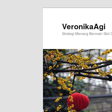
Skip
Skip
to
to
primary
secondary
VeronikaAgi
content
content
Strategi Menang Bermain Slot 