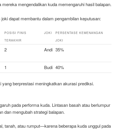
ara mereka mengendalikan kuda memengaruhi hasil balapan.
an joki dapat membantu dalam pengambilan keputusan:
POSISI FINIS
JOKI
PERSENTASE KEMENANGAN
TERAKHIR
JOKI
2
Andi
35%
1
Budi
40%
yang berprestasi meningkatkan akurasi prediksi.
ngaruh pada performa kuda. Lintasan basah atau berlumpur
n dan mengubah strategi balapan.
pal, tanah, atau rumput—karena beberapa kuda unggul pada