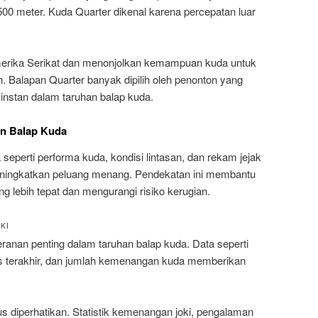
00 meter. Kuda Quarter dikenal karena percepatan luar
 Amerika Serikat dan menonjolkan kemampuan kuda untuk
. Balapan Quarter banyak dipilih oleh penonton yang
 instan dalam taruhan balap kuda.
han Balap Kuda
seperti performa kuda, kondisi lintasan, dan rekam jejak
eningkatkan peluang menang. Pendekatan ini membantu
 lebih tepat dan mengurangi risiko kerugian.
KI
eranan penting dalam taruhan balap kuda. Data seperti
inis terakhir, dan jumlah kemenangan kuda memberikan
rus diperhatikan. Statistik kemenangan joki, pengalaman