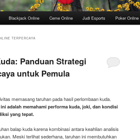
Blackjack Online
Ceme Online
Judi Esports
Poker Online
NLINE TERPERCAYA
uda: Panduan Strategi
caya untuk Pemula
tivitas memasang taruhan pada hasil perlombaan kuda.
ini adalah memahami performa kuda, joki, dan kondisi
iksi yang tepat.
uhan balap kuda karena kombinasi antara keahlian analisis
ukan. Meski terlihat sederhana, taruhan ini membutuhkan