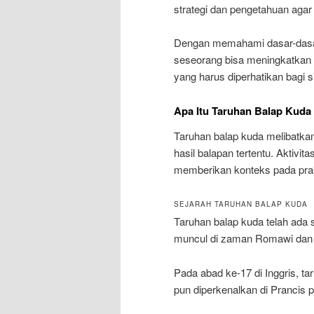
strategi dan pengetahuan agar
Dengan memahami dasar-dasar 
seseorang bisa meningkatkan 
yang harus diperhatikan bagi s
Apa Itu Taruhan Balap Kuda
Taruhan balap kuda melibatk
hasil balapan tertentu. Aktivita
memberikan konteks pada prakt
SEJARAH TARUHAN BALAP KUDA
Taruhan balap kuda telah ada s
muncul di zaman Romawi dan 
Pada abad ke-17 di Inggris, ta
pun diperkenalkan di Prancis 