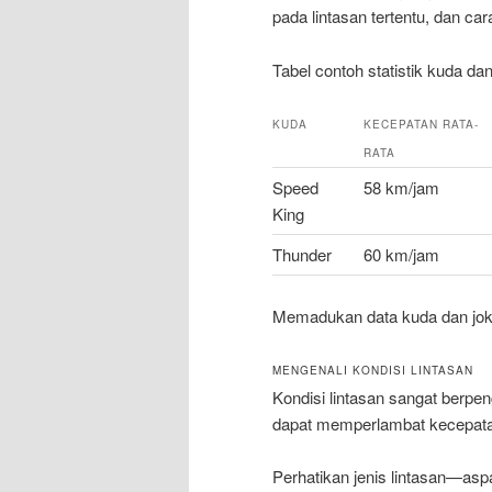
pada lintasan tertentu, dan c
Tabel contoh statistik kuda d
KUDA
KECEPATAN RATA-
RATA
Speed
58 km/jam
King
Thunder
60 km/jam
Memadukan data kuda dan joki 
MENGENALI KONDISI LINTASAN
Kondisi lintasan sangat berpe
dapat memperlambat kecepata
Perhatikan jenis lintasan—as