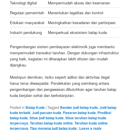
Teknologi digital
Mempermudah akses dan keamanan
Regulasi pemerintah
Menentukan legalitas dan kontrol
Edukasi masyarakat
Meningkatkan kesadaran dan partisipasi
Industri pendukung
Memperkuat ekosistem balap kuda
Pengembangan sistem pembayaran elektronik juga membantu
mempermudah transaksi taruhan. Dengan dukungan infrastruktur
yang baik, kegiatan ini diharapkan lebih efisien dan mudah
dijangkau.
Meskipun demikian, risiko seperti adiksi dan aktivitas ilegal
harus terus diwaspadai. Pendekatan yang seimbang antara
pengembangan dan pengawasan dibutuhkan agar taruhan balap
kuda berjalan sehat dan berkelanjutan.
Posted in
Balap Kuda
|
Tagged
Bandar judi balap kuda
,
Judi balap
kuda terbaik
,
Judi pacuan kuda
,
Pasaran balap kuda
,
Prediksi
balap kuda
,
Situs judi balap kuda
,
Situs taruhan balap kuda
terpercaya
,
Taruhan balap kuda online
,
Taruhan kuda online
terpercaya
,
Tips menang judi balap kuda
|
Leave a reply