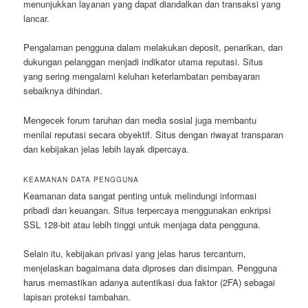
menunjukkan layanan yang dapat diandalkan dan transaksi yang
lancar.
Pengalaman pengguna dalam melakukan deposit, penarikan, dan
dukungan pelanggan menjadi indikator utama reputasi. Situs
yang sering mengalami keluhan keterlambatan pembayaran
sebaiknya dihindari.
Mengecek forum taruhan dan media sosial juga membantu
menilai reputasi secara obyektif. Situs dengan riwayat transparan
dan kebijakan jelas lebih layak dipercaya.
KEAMANAN DATA PENGGUNA
Keamanan data sangat penting untuk melindungi informasi
pribadi dan keuangan. Situs terpercaya menggunakan enkripsi
SSL 128-bit atau lebih tinggi untuk menjaga data pengguna.
Selain itu, kebijakan privasi yang jelas harus tercantum,
menjelaskan bagaimana data diproses dan disimpan. Pengguna
harus memastikan adanya autentikasi dua faktor (2FA) sebagai
lapisan proteksi tambahan.