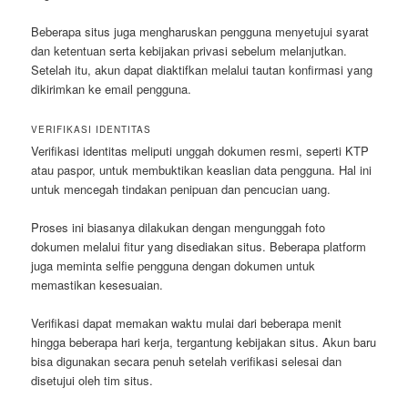
Beberapa situs juga mengharuskan pengguna menyetujui syarat
dan ketentuan serta kebijakan privasi sebelum melanjutkan.
Setelah itu, akun dapat diaktifkan melalui tautan konfirmasi yang
dikirimkan ke email pengguna.
VERIFIKASI IDENTITAS
Verifikasi identitas meliputi unggah dokumen resmi, seperti KTP
atau paspor, untuk membuktikan keaslian data pengguna. Hal ini
untuk mencegah tindakan penipuan dan pencucian uang.
Proses ini biasanya dilakukan dengan mengunggah foto
dokumen melalui fitur yang disediakan situs. Beberapa platform
juga meminta selfie pengguna dengan dokumen untuk
memastikan kesesuaian.
Verifikasi dapat memakan waktu mulai dari beberapa menit
hingga beberapa hari kerja, tergantung kebijakan situs. Akun baru
bisa digunakan secara penuh setelah verifikasi selesai dan
disetujui oleh tim situs.