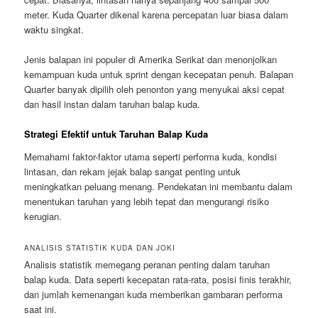
meter. Kuda Quarter dikenal karena percepatan luar biasa dalam
waktu singkat.
Jenis balapan ini populer di Amerika Serikat dan menonjolkan
kemampuan kuda untuk sprint dengan kecepatan penuh. Balapan
Quarter banyak dipilih oleh penonton yang menyukai aksi cepat
dan hasil instan dalam taruhan balap kuda.
Strategi Efektif untuk Taruhan Balap Kuda
Memahami faktor-faktor utama seperti performa kuda, kondisi
lintasan, dan rekam jejak balap sangat penting untuk
meningkatkan peluang menang. Pendekatan ini membantu dalam
menentukan taruhan yang lebih tepat dan mengurangi risiko
kerugian.
ANALISIS STATISTIK KUDA DAN JOKI
Analisis statistik memegang peranan penting dalam taruhan
balap kuda. Data seperti kecepatan rata-rata, posisi finis terakhir,
dan jumlah kemenangan kuda memberikan gambaran performa
saat ini.