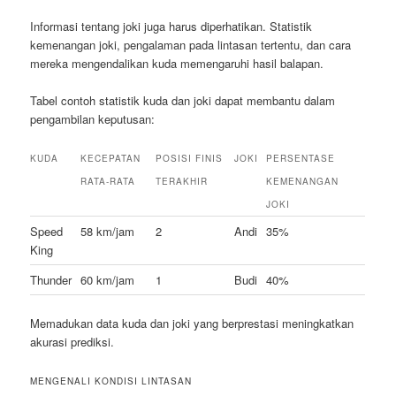
Informasi tentang joki juga harus diperhatikan. Statistik
kemenangan joki, pengalaman pada lintasan tertentu, dan cara
mereka mengendalikan kuda memengaruhi hasil balapan.
Tabel contoh statistik kuda dan joki dapat membantu dalam
pengambilan keputusan:
KUDA
KECEPATAN
POSISI FINIS
JOKI
PERSENTASE
RATA-RATA
TERAKHIR
KEMENANGAN
JOKI
Speed
58 km/jam
2
Andi
35%
King
Thunder
60 km/jam
1
Budi
40%
Memadukan data kuda dan joki yang berprestasi meningkatkan
akurasi prediksi.
MENGENALI KONDISI LINTASAN