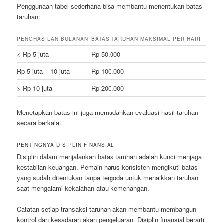
Penggunaan tabel sederhana bisa membantu menentukan batas
taruhan:
PENGHASILAN BULANAN
BATAS TARUHAN MAKSIMAL PER HARI
< Rp 5 juta
Rp 50.000
Rp 5 juta – 10 juta
Rp 100.000
> Rp 10 juta
Rp 200.000
Menetapkan batas ini juga memudahkan evaluasi hasil taruhan
secara berkala.
PENTINGNYA DISIPLIN FINANSIAL
Disiplin dalam menjalankan batas taruhan adalah kunci menjaga
kestabilan keuangan. Pemain harus konsisten mengikuti batas
yang sudah ditentukan tanpa tergoda untuk menaikkan taruhan
saat mengalami kekalahan atau kemenangan.
Catatan setiap transaksi taruhan akan membantu membangun
kontrol dan kesadaran akan pengeluaran. Disiplin finansial berarti