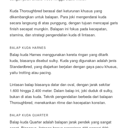
Kuda Thoroughbred berasal dari keturunan khusus yang
dikembangkan untuk balapan. Para joki mengendarai kuda
secara langsung di atas punggung, dengan tujuan mencapai garis
finish secepat mungkin. Balapan ini fokus pada kecepatan,
stamina, dan strategi pengendalian kuda di lintasan.
BALAP KUDA HARNES
Balap kuda Harnes menggunakan kereta ringan yang ditarik
kuda, biasanya disebut sulky. Kuda yang digunakan adalah jenis
Standardbred, yang diajarkan berjalan dengan gaya pacu khusus,
yaitu trotting atau pacing.
Lintasan balap biasanya datar dan oval, dengan jarak sekitar
1.600 hingga 2.400 meter. Dalam balap ini, joki duduk di sulky,
bukan di atas kuda. Teknik pengendalian berbeda dari balapan
Thoroughbred, menekankan ritme dan kecepatan konstan.
BALAP KUDA QUARTER
Balap kuda Quarter adalah balapan jarak pendek yang sangat
cepat. Biasanya, lintasan hanya sepanjang 400 sampai 500