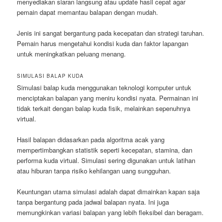
menyediakan siaran langsung atau update hasil cepat agar
pemain dapat memantau balapan dengan mudah.
Jenis ini sangat bergantung pada kecepatan dan strategi taruhan.
Pemain harus mengetahui kondisi kuda dan faktor lapangan
untuk meningkatkan peluang menang.
SIMULASI BALAP KUDA
Simulasi balap kuda menggunakan teknologi komputer untuk
menciptakan balapan yang meniru kondisi nyata. Permainan ini
tidak terkait dengan balap kuda fisik, melainkan sepenuhnya
virtual.
Hasil balapan didasarkan pada algoritma acak yang
mempertimbangkan statistik seperti kecepatan, stamina, dan
performa kuda virtual. Simulasi sering digunakan untuk latihan
atau hiburan tanpa risiko kehilangan uang sungguhan.
Keuntungan utama simulasi adalah dapat dimainkan kapan saja
tanpa bergantung pada jadwal balapan nyata. Ini juga
memungkinkan variasi balapan yang lebih fleksibel dan beragam.