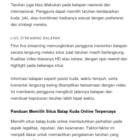
Taruhan juga bisa dilakukan pada balapan nasional dan
internasional. Pengguna dapat memilih taruhan berdasarkan
kuda, joki, atau kombinasi keduanya sesuai dengan preferensi
dan strategi mereka.
LIVE STREAMING BALAPAN
Fitur live streaming memungkinkan pengguna menonton balapan
secara langsung melalui situs saat taruhan masih berlangsung.
Kualitas video biasanya HD atau setara, dengan opsi rewind dan
highlight pada beberapa situs.
Informasi balapan seperti posisi kuda, waktu tempuh, serta
komentar langsung sering ditampilkan bersamaan dengan video.
Ini membantu pengguna mengikuti jalannya balapan dan
membuat keputusan taruhan lebih tepat waktu.
Panduan Memilih Situs Balap Kuda Online Terpercaya
Memilih situs balap kuda online membutuhkan perhatian pada
aspek legalitas, reputasi, dan keamanan. Faktor-faktor ini
menjadi dasar untuk memastikan pengalaman taruhan yang