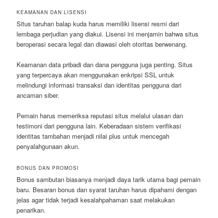
KEAMANAN DAN LISENSI
Situs taruhan balap kuda harus memiliki lisensi resmi dari
lembaga perjudian yang diakui. Lisensi ini menjamin bahwa situs
beroperasi secara legal dan diawasi oleh otoritas berwenang.
Keamanan data pribadi dan dana pengguna juga penting. Situs
yang terpercaya akan menggunakan enkripsi SSL untuk
melindungi informasi transaksi dan identitas pengguna dari
ancaman siber.
Pemain harus memeriksa reputasi situs melalui ulasan dan
testimoni dari pengguna lain. Keberadaan sistem verifikasi
identitas tambahan menjadi nilai plus untuk mencegah
penyalahgunaan akun.
BONUS DAN PROMOSI
Bonus sambutan biasanya menjadi daya tarik utama bagi pemain
baru. Besaran bonus dan syarat taruhan harus dipahami dengan
jelas agar tidak terjadi kesalahpahaman saat melakukan
penarikan.