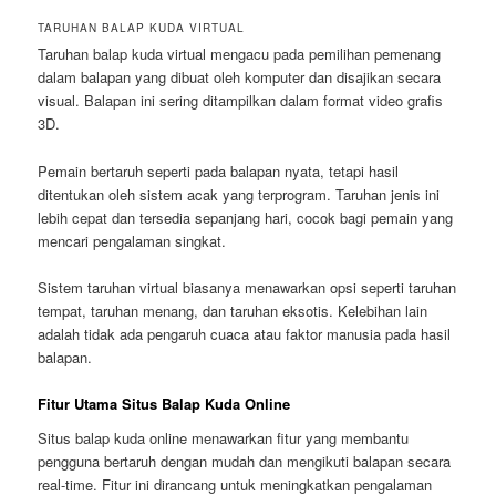
TARUHAN BALAP KUDA VIRTUAL
Taruhan balap kuda virtual mengacu pada pemilihan pemenang
dalam balapan yang dibuat oleh komputer dan disajikan secara
visual. Balapan ini sering ditampilkan dalam format video grafis
3D.
Pemain bertaruh seperti pada balapan nyata, tetapi hasil
ditentukan oleh sistem acak yang terprogram. Taruhan jenis ini
lebih cepat dan tersedia sepanjang hari, cocok bagi pemain yang
mencari pengalaman singkat.
Sistem taruhan virtual biasanya menawarkan opsi seperti taruhan
tempat, taruhan menang, dan taruhan eksotis. Kelebihan lain
adalah tidak ada pengaruh cuaca atau faktor manusia pada hasil
balapan.
Fitur Utama Situs Balap Kuda Online
Situs balap kuda online menawarkan fitur yang membantu
pengguna bertaruh dengan mudah dan mengikuti balapan secara
real-time. Fitur ini dirancang untuk meningkatkan pengalaman