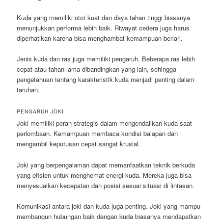
Kuda yang memiliki otot kuat dan daya tahan tinggi biasanya
menunjukkan performa lebih baik. Riwayat cedera juga harus
diperhatikan karena bisa menghambat kemampuan berlari.
Jenis kuda dan ras juga memiliki pengaruh. Beberapa ras lebih
cepat atau tahan lama dibandingkan yang lain, sehingga
pengetahuan tentang karakteristik kuda menjadi penting dalam
taruhan.
PENGARUH JOKI
Joki memiliki peran strategis dalam mengendalikan kuda saat
perlombaan. Kemampuan membaca kondisi balapan dan
mengambil keputusan cepat sangat krusial.
Joki yang berpengalaman dapat memanfaatkan teknik berkuda
yang efisien untuk menghemat energi kuda. Mereka juga bisa
menyesuaikan kecepatan dan posisi sesuai situasi di lintasan.
Komunikasi antara joki dan kuda juga penting. Joki yang mampu
membangun hubungan baik dengan kuda biasanya mendapatkan