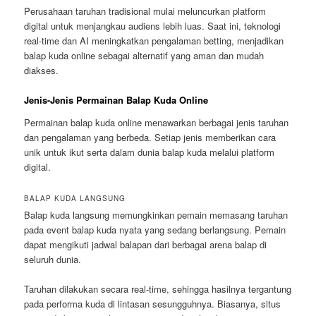
Perusahaan taruhan tradisional mulai meluncurkan platform
digital untuk menjangkau audiens lebih luas. Saat ini, teknologi
real-time dan AI meningkatkan pengalaman betting, menjadikan
balap kuda online sebagai alternatif yang aman dan mudah
diakses.
Jenis-Jenis Permainan Balap Kuda Online
Permainan balap kuda online menawarkan berbagai jenis taruhan
dan pengalaman yang berbeda. Setiap jenis memberikan cara
unik untuk ikut serta dalam dunia balap kuda melalui platform
digital.
BALAP KUDA LANGSUNG
Balap kuda langsung memungkinkan pemain memasang taruhan
pada event balap kuda nyata yang sedang berlangsung. Pemain
dapat mengikuti jadwal balapan dari berbagai arena balap di
seluruh dunia.
Taruhan dilakukan secara real-time, sehingga hasilnya tergantung
pada performa kuda di lintasan sesungguhnya. Biasanya, situs