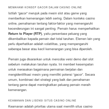
MEMAHAMI KONSEP GACOR DALAM CASINO ONLINE
Istilah “gacor” merujuk pada mesin slot atau game yang
memberikan kemenangan lebih sering. Dalam konteks casino
online, pemahaman tentang faktor-faktor yang memengaruhi
kecenderungan ini sangat penting. Pemain harus memperhatikan
Return to Player (RTP)
, yaitu persentase peluang yang
dikembalikan kepada pemain dari total taruhan. Elemen lain yang
perlu diperhatikan adalah volatilitas, yang mempengaruhi
seberapa besar atau kecil kemenangan yang bisa diperoleh.
Pemain juga disarankan untuk mencoba versi demo dari slot
sebelum melakukan taruhan nyata. Ini memberi kesempatan
untuk merasakan bagaimana permainan berjalan dan
mengidentifikasi mesin yang memiliki potensi “gacor”. Secara
umum, kombinasi dari strategi yang baik dan pemahaman
tentang game dapat meningkatkan peluang pemain meraih
kemenangan.
KEAMANAN DAN LISENSI SITUS CASINO ONLINE
Keamanan adalah prioritas utama saat memilih situs casino