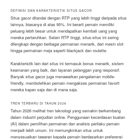
DEFINISI DAN KARAKTERISTIK SITUS GACOR
Situs gacor ditandai dengan RTP yang lebih tinggi daripada situs
lainnya, biasanya di atas 95%. Ini berarti pemain memiliki
peluang lebih besar untuk mendapatkan kembali uang yang
mereka pertaruhkan. Selain RTP tinggi, situs-situs ini sering
dilengkapi dengan berbagai permainan menarik, dari mesin slot
hingga permainan meja seperti blackjack dan roulette.
Karakteristik lain dari situs ini termasuk bonus menarik, sistem
keamanan yang baik, dan layanan pelanggan yang responsif.
Banyak situs gacor juga menawarkan pengalaman mobile-
friendly, membolehkan pemain mengakses permainan favorit
mereka kapan saja dan di mana saja.
TREN TERBARU DI TAHUN 2026
Tahun 2026 melihat tren teknologi yang semakin berkembang
dalam industri perjudian online. Penggunaan kecerdasan buatan
(AI) dalam pemilihan permainan dan analisis perilaku pemain
menjadi lebih umum. Ini memungkinkan situs untuk
menyesuaikan tawaran kepada pemain berdasarkan preferensi