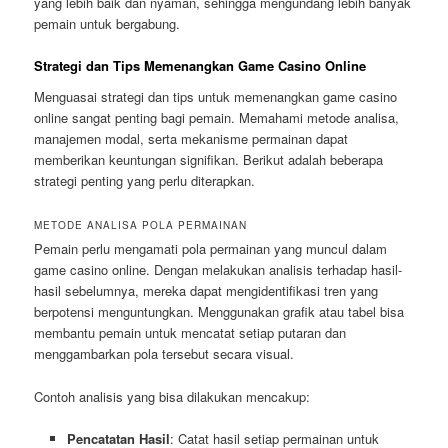
yang lebih baik dan nyaman, sehingga mengundang lebih banyak
pemain untuk bergabung.
Strategi dan Tips Memenangkan Game Casino Online
Menguasai strategi dan tips untuk memenangkan game casino
online sangat penting bagi pemain. Memahami metode analisa,
manajemen modal, serta mekanisme permainan dapat
memberikan keuntungan signifikan. Berikut adalah beberapa
strategi penting yang perlu diterapkan.
METODE ANALISA POLA PERMAINAN
Pemain perlu mengamati pola permainan yang muncul dalam
game casino online. Dengan melakukan analisis terhadap hasil-
hasil sebelumnya, mereka dapat mengidentifikasi tren yang
berpotensi menguntungkan. Menggunakan grafik atau tabel bisa
membantu pemain untuk mencatat setiap putaran dan
menggambarkan pola tersebut secara visual.
Contoh analisis yang bisa dilakukan mencakup:
Pencatatan Hasil
: Catat hasil setiap permainan untuk