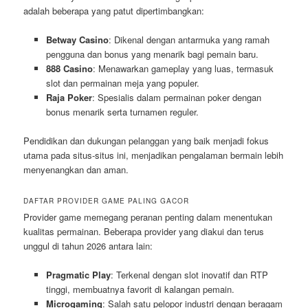
adalah beberapa yang patut dipertimbangkan:
Betway Casino
: Dikenal dengan antarmuka yang ramah
pengguna dan bonus yang menarik bagi pemain baru.
888 Casino
: Menawarkan gameplay yang luas, termasuk
slot dan permainan meja yang populer.
Raja Poker
: Spesialis dalam permainan poker dengan
bonus menarik serta turnamen reguler.
Pendidikan dan dukungan pelanggan yang baik menjadi fokus
utama pada situs-situs ini, menjadikan pengalaman bermain lebih
menyenangkan dan aman.
DAFTAR PROVIDER GAME PALING GACOR
Provider game memegang peranan penting dalam menentukan
kualitas permainan. Beberapa provider yang diakui dan terus
unggul di tahun 2026 antara lain:
Pragmatic Play
: Terkenal dengan slot inovatif dan RTP
tinggi, membuatnya favorit di kalangan pemain.
Microgaming
: Salah satu pelopor industri dengan beragam