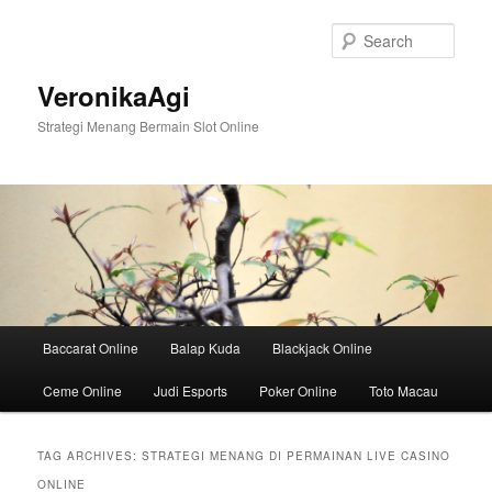
Skip
Skip
to
to
Sear
primary
secondary
content
content
VeronikaAgi
Strategi Menang Bermain Slot Online
Main
Baccarat Online
Balap Kuda
Blackjack Online
menu
Ceme Online
Judi Esports
Poker Online
Toto Macau
TAG ARCHIVES:
STRATEGI MENANG DI PERMAINAN LIVE CASINO
ONLINE