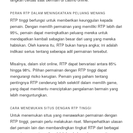
PERAN RTP DALAM MENINGKATKAN PELUANG MENANG
RTP tinggi berfungsi untuk memberikan keunggulan kepada
pemain. Dengan memilih permainan yang memiliki RTP lebih dari
95%, pemain dapat meningkatkan peluang mereka untuk
mendapatkan kembali sebagian besar dari uang yang mereka
habiskan. Oleh karena itu, RTP bukan hanya angka; ini adalah
indikasi serius tentang seberapa adil permainan tersebut.
Misalnya, dalam slot online, RTP dapat bervariasi antara 85%
hingga 98%. Pilihan permainan dengan RTP tinggi dapat
mengurangi risiko kerugian. Pemain yang paham tentang
pentingnya RTP cenderung lebih selektif dalam memilih game,
yang dapat membantu menciptakan pengalaman bermain yang
lebih menguntungkan.
CARA MENEMUKAN SITUS DENGAN RTP TINGGI
Untuk menemukan situs yang menawarkan permainan dengan
RTP tinggi, pemain perlu melakukan riset. Memperhatikan ulasan
dari pemain lain dan membandingkan tingkat RTP dari berbagai