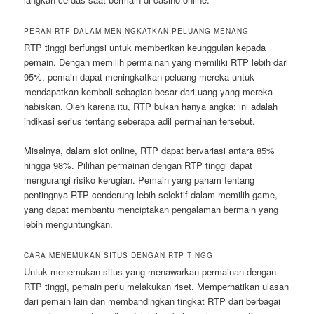
PERAN RTP DALAM MENINGKATKAN PELUANG MENANG
RTP tinggi berfungsi untuk memberikan keunggulan kepada
pemain. Dengan memilih permainan yang memiliki RTP lebih dari
95%, pemain dapat meningkatkan peluang mereka untuk
mendapatkan kembali sebagian besar dari uang yang mereka
habiskan. Oleh karena itu, RTP bukan hanya angka; ini adalah
indikasi serius tentang seberapa adil permainan tersebut.
Misalnya, dalam slot online, RTP dapat bervariasi antara 85%
hingga 98%. Pilihan permainan dengan RTP tinggi dapat
mengurangi risiko kerugian. Pemain yang paham tentang
pentingnya RTP cenderung lebih selektif dalam memilih game,
yang dapat membantu menciptakan pengalaman bermain yang
lebih menguntungkan.
CARA MENEMUKAN SITUS DENGAN RTP TINGGI
Untuk menemukan situs yang menawarkan permainan dengan
RTP tinggi, pemain perlu melakukan riset. Memperhatikan ulasan
dari pemain lain dan membandingkan tingkat RTP dari berbagai