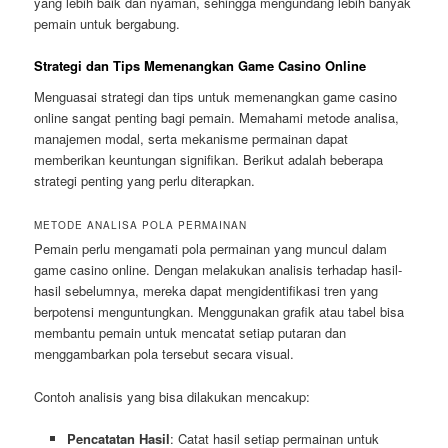
yang lebih baik dan nyaman, sehingga mengundang lebih banyak
pemain untuk bergabung.
Strategi dan Tips Memenangkan Game Casino Online
Menguasai strategi dan tips untuk memenangkan game casino
online sangat penting bagi pemain. Memahami metode analisa,
manajemen modal, serta mekanisme permainan dapat
memberikan keuntungan signifikan. Berikut adalah beberapa
strategi penting yang perlu diterapkan.
METODE ANALISA POLA PERMAINAN
Pemain perlu mengamati pola permainan yang muncul dalam
game casino online. Dengan melakukan analisis terhadap hasil-
hasil sebelumnya, mereka dapat mengidentifikasi tren yang
berpotensi menguntungkan. Menggunakan grafik atau tabel bisa
membantu pemain untuk mencatat setiap putaran dan
menggambarkan pola tersebut secara visual.
Contoh analisis yang bisa dilakukan mencakup:
Pencatatan Hasil
: Catat hasil setiap permainan untuk