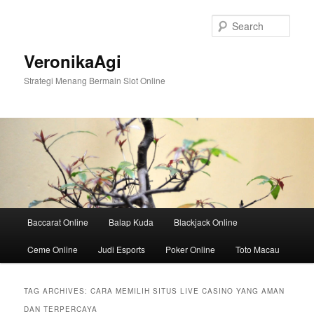
Skip
Skip
to
to
Sear
primary
secondary
content
content
VeronikaAgi
Strategi Menang Bermain Slot Online
Main
Baccarat Online
Balap Kuda
Blackjack Online
menu
Ceme Online
Judi Esports
Poker Online
Toto Macau
TAG ARCHIVES:
CARA MEMILIH SITUS LIVE CASINO YANG AMAN
DAN TERPERCAYA