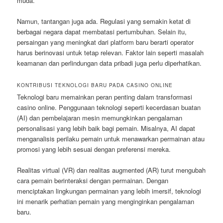
muda.
Namun, tantangan juga ada. Regulasi yang semakin ketat di
berbagai negara dapat membatasi pertumbuhan. Selain itu,
persaingan yang meningkat dari platform baru berarti operator
harus berinovasi untuk tetap relevan. Faktor lain seperti masalah
keamanan dan perlindungan data pribadi juga perlu diperhatikan.
KONTRIBUSI TEKNOLOGI BARU PADA CASINO ONLINE
Teknologi baru memainkan peran penting dalam transformasi
casino online. Penggunaan teknologi seperti kecerdasan buatan
(AI) dan pembelajaran mesin memungkinkan pengalaman
personalisasi yang lebih baik bagi pemain. Misalnya, AI dapat
menganalisis perilaku pemain untuk menawarkan permainan atau
promosi yang lebih sesuai dengan preferensi mereka.
Realitas virtual (VR) dan realitas augmented (AR) turut mengubah
cara pemain berinteraksi dengan permainan. Dengan
menciptakan lingkungan permainan yang lebih imersif, teknologi
ini menarik perhatian pemain yang menginginkan pengalaman
baru.