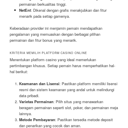
permainan berkualitas tinggi.
NetEnt
: Dikenal dengan grafis menakjubkan dan fitur
menarik pada setiap gamenya.
Keberadaan provider ini menjamin pemain mendapatkan
pengalaman yang memuaskan dengan berbagai pilihan
permainan dan fitur bonus yang menarik.
KRITERIA MEMILIH PLATFORM CASINO ONLINE
Menentukan platform casino yang ideal memerlukan
pertimbangan khusus. Setiap pemain harus memperhatikan hal-
hal berikut:
Keamanan dan Lisensi
: Pastikan platform memiliki lisensi
resmi dan sistem keamanan yang andal untuk melindungi
data pribadi.
Varietas Permainan
: Pilih situs yang menawarkan
beragam permainan seperti slot, poker, dan permainan meja
lainnya.
Metode Pembayaran
: Pastikan tersedia metode deposit
dan penarikan yang cocok dan aman.