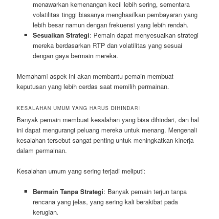
menawarkan kemenangan kecil lebih sering, sementara
volatilitas tinggi biasanya menghasilkan pembayaran yang
lebih besar namun dengan frekuensi yang lebih rendah.
Sesuaikan Strategi
: Pemain dapat menyesuaikan strategi
mereka berdasarkan RTP dan volatilitas yang sesuai
dengan gaya bermain mereka.
Memahami aspek ini akan membantu pemain membuat
keputusan yang lebih cerdas saat memilih permainan.
KESALAHAN UMUM YANG HARUS DIHINDARI
Banyak pemain membuat kesalahan yang bisa dihindari, dan hal
ini dapat mengurangi peluang mereka untuk menang. Mengenali
kesalahan tersebut sangat penting untuk meningkatkan kinerja
dalam permainan.
Kesalahan umum yang sering terjadi meliputi:
Bermain Tanpa Strategi
: Banyak pemain terjun tanpa
rencana yang jelas, yang sering kali berakibat pada
kerugian.