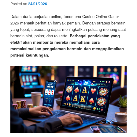
Posted on
24/01/2026
Dalam dunia perjudian online, fenomena Casino Online Gacor
2026 menarik perhatian banyak pemain. Dengan strategi bermain
yang tepat, seseorang dapat meningkatkan peluang menang saat
bermain slot, poker, dan roulette.
Berbagai pendekatan yang
efektif akan membantu mereka memahami cara
memaksimalkan pengalaman bermain dan mengoptimalkan
potensi keuntungan.