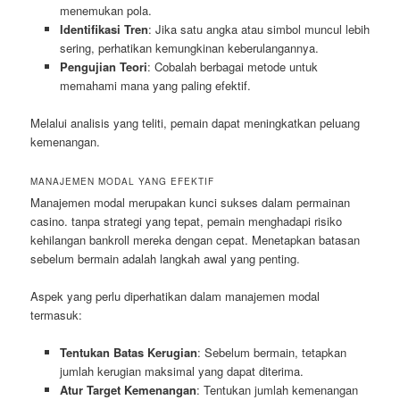
menemukan pola.
Identifikasi Tren
: Jika satu angka atau simbol muncul lebih
sering, perhatikan kemungkinan keberulangannya.
Pengujian Teori
: Cobalah berbagai metode untuk
memahami mana yang paling efektif.
Melalui analisis yang teliti, pemain dapat meningkatkan peluang
kemenangan.
MANAJEMEN MODAL YANG EFEKTIF
Manajemen modal merupakan kunci sukses dalam permainan
casino. tanpa strategi yang tepat, pemain menghadapi risiko
kehilangan bankroll mereka dengan cepat. Menetapkan batasan
sebelum bermain adalah langkah awal yang penting.
Aspek yang perlu diperhatikan dalam manajemen modal
termasuk:
Tentukan Batas Kerugian
: Sebelum bermain, tetapkan
jumlah kerugian maksimal yang dapat diterima.
Atur Target Kemenangan
: Tentukan jumlah kemenangan