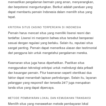
memastikan pengalaman bermain yang aman, menyenangkan,
dan berpotensi menguntungkan. Berikut adalah panduan yang
dapat membantu pemain Indonesia dalam memilih situs yang
tepat.
KRITERIA SITUS CASINO TERPERCAYA DI INDONESIA
Pemain harus mencari situs yang memiliki lisensi resmi dan
terdaftar. Lisensi ini menjamin bahwa situs tersebut beroperasi
sesuai dengan regulasi yang berlaku. Selain itu, reputasi situs
sangat penting. Pemain dapat memeriksa ulasan dan testimonial
dari pengguna lain untuk mengetahui pengalaman mereka.
Keamanan situs juga harus diperhatikan. Pastikan situs
menggunakan teknologi enkripsi untuk melindungi data pribadi
dan keuangan pemain. Fitur keamanan seperti otentikasi dua
faktor dapat menambah lapisan perlindungan. Selain itu, layanan
pelanggan yang responsif dan tersedia 24/7 juga merupakan
tanda situs yang dapat dipercaya.
METODE PEMBAYARAN LOKAL DAN KEMUDAHAN TRANSAKSI
Memilih situs yang menawarkan metode pembayaran lokal