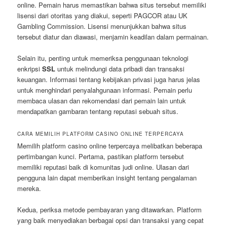
online. Pemain harus memastikan bahwa situs tersebut memiliki
lisensi dari otoritas yang diakui, seperti PAGCOR atau UK
Gambling Commission. Lisensi menunjukkan bahwa situs
tersebut diatur dan diawasi, menjamin keadilan dalam permainan.
Selain itu, penting untuk memeriksa penggunaan teknologi
enkripsi
SSL
untuk melindungi data pribadi dan transaksi
keuangan. Informasi tentang kebijakan privasi juga harus jelas
untuk menghindari penyalahgunaan informasi. Pemain perlu
membaca ulasan dan rekomendasi dari pemain lain untuk
mendapatkan gambaran tentang reputasi sebuah situs.
CARA MEMILIH PLATFORM CASINO ONLINE TERPERCAYA
Memilih platform casino online terpercaya melibatkan beberapa
pertimbangan kunci. Pertama, pastikan platform tersebut
memiliki reputasi baik di komunitas judi online. Ulasan dari
pengguna lain dapat memberikan insight tentang pengalaman
mereka.
Kedua, periksa metode pembayaran yang ditawarkan. Platform
yang baik menyediakan berbagai opsi dan transaksi yang cepat