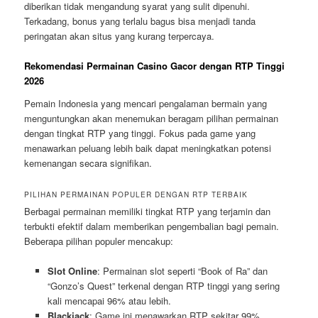
diberikan tidak mengandung syarat yang sulit dipenuhi.
Terkadang, bonus yang terlalu bagus bisa menjadi tanda
peringatan akan situs yang kurang terpercaya.
Rekomendasi Permainan Casino Gacor dengan RTP Tinggi
2026
Pemain Indonesia yang mencari pengalaman bermain yang
menguntungkan akan menemukan beragam pilihan permainan
dengan tingkat RTP yang tinggi. Fokus pada game yang
menawarkan peluang lebih baik dapat meningkatkan potensi
kemenangan secara signifikan.
PILIHAN PERMAINAN POPULER DENGAN RTP TERBAIK
Berbagai permainan memiliki tingkat RTP yang terjamin dan
terbukti efektif dalam memberikan pengembalian bagi pemain.
Beberapa pilihan populer mencakup:
Slot Online
: Permainan slot seperti “Book of Ra” dan
“Gonzo’s Quest” terkenal dengan RTP tinggi yang sering
kali mencapai 96% atau lebih.
Blackjack
: Game ini menawarkan RTP sekitar 99%,