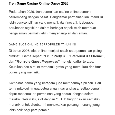
Tren Game Casino Online Gacor 2026
Pada tahun 2026, tren permainan casino online semakin
berkembang dengan pesat. Penggemar permainan kini memiliki
lebih banyak pilihan yang menarik dan inovatif. Beberapa
perubahan signifikan dalam berbagai aspek telah membuat
pengalaman bermain lebih menyenangkan dan aman.
GAME SLOT ONLINE TERPOPULER TAHUN INI
Di tahun 2026, slot online menjadi salah satu permainan paling
diminati. Game seperti
“Fruit Party 3”
,
“Starburst XXXtreme”
,
dan
“Gonzo’s Quest Megaways”
mengisi daftar teratas.
Keunikan dari slot ini termasuk grafis yang memukau dan fitur
bonus yang menarik.
Kombinasi tema yang beragam juga memperkaya pilihan. Dari
tema mitologi hingga petualangan luar angkasa, setiap pemain
dapat menemukan permainan yang sesuai dengan selera
mereka. Selain itu, slot dengan ** RTP tinggi** akan semakin
menarik untuk dicoba. Ini menawarkan peluang menang yang
lebih baik bagi para pemain.