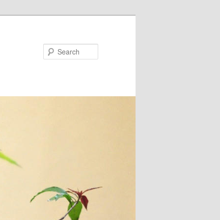
Search