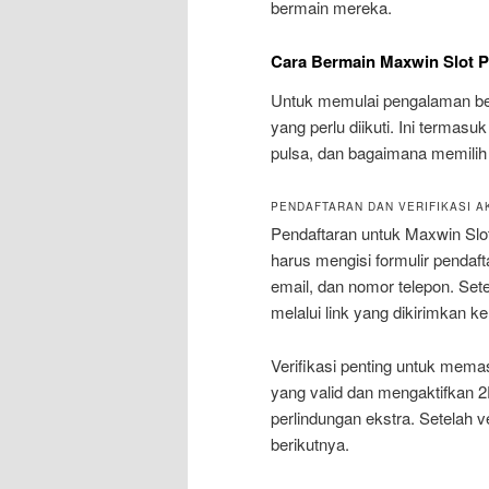
bermain mereka.
Cara Bermain Maxwin Slot P
Untuk memulai pengalaman ber
yang perlu diikuti. Ini terma
pulsa, dan bagaimana memilih 
PENDAFTARAN DAN VERIFIKASI A
Pendaftaran untuk Maxwin Slo
harus mengisi formulir pendaf
email, dan nomor telepon. Set
melalui link yang dikirimkan k
Verifikasi penting untuk mem
yang valid dan mengaktifkan 2F
perlindungan ekstra. Setelah v
berikutnya.