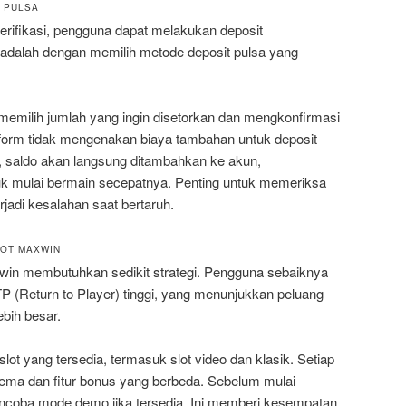
 PULSA
verifikasi, pengguna dapat melakukan deposit
adalah dengan memilih metode deposit pulsa yang
memilih jumlah yang ingin disetorkan dan mengkonfirmasi
tform tidak mengenakan biaya tambahan untuk deposit
il, saldo akan langsung ditambahkan ke akun,
 mulai bermain secepatnya. Penting untuk memeriksa
erjadi kesalahan saat bertaruh.
LOT MAXWIN
xwin membutuhkan sedikit strategi. Pengguna sebaiknya
 (Return to Player) tinggi, yang menunjukkan peluang
bih besar.
slot yang tersedia, termasuk slot video dan klasik. Setiap
tema dan fitur bonus yang berbeda. Sebelum mulai
ncoba mode demo jika tersedia. Ini memberi kesempatan