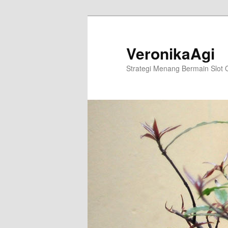
Skip
Skip
to
to
primary
secondary
VeronikaAgi
content
content
Strategi Menang Bermain Slot 