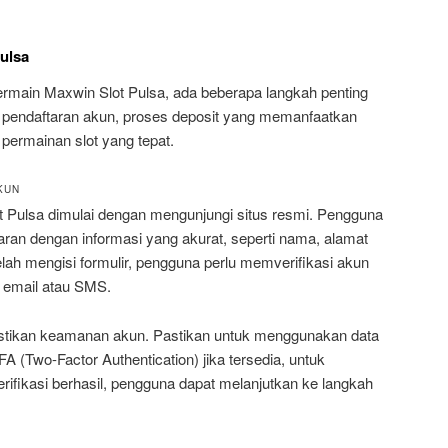
ulsa
main Maxwin Slot Pulsa, ada beberapa langkah penting
suk pendaftaran akun, proses deposit yang memanfaatkan
permainan slot yang tepat.
KUN
t Pulsa dimulai dengan mengunjungi situs resmi. Pengguna
taran dengan informasi yang akurat, seperti nama, alamat
elah mengisi formulir, pengguna perlu memverifikasi akun
e email atau SMS.
astikan keamanan akun. Pastikan untuk menggunakan data
A (Two-Factor Authentication) jika tersedia, untuk
erifikasi berhasil, pengguna dapat melanjutkan ke langkah