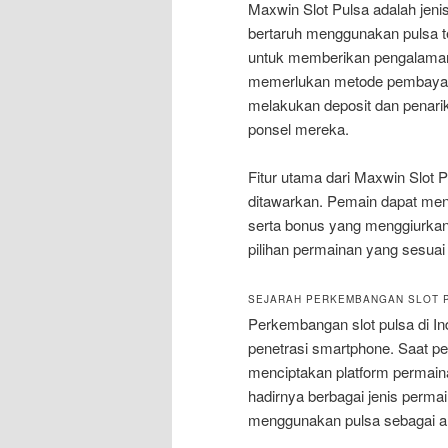
Maxwin Slot Pulsa adalah jen
bertaruh menggunakan pulsa te
untuk memberikan pengalaman
memerlukan metode pembayaran
melakukan deposit dan penari
ponsel mereka.
Fitur utama dari Maxwin Slot 
ditawarkan. Pemain dapat men
serta bonus yang menggiurka
pilihan permainan yang sesuai
SEJARAH PERKEMBANGAN SLOT P
Perkembangan slot pulsa di In
penetrasi smartphone. Saat 
menciptakan platform permaina
hadirnya berbagai jenis perm
menggunakan pulsa sebagai a