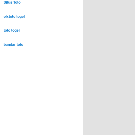
Situs Toto
olxtoto togel
toto togel
bandar toto