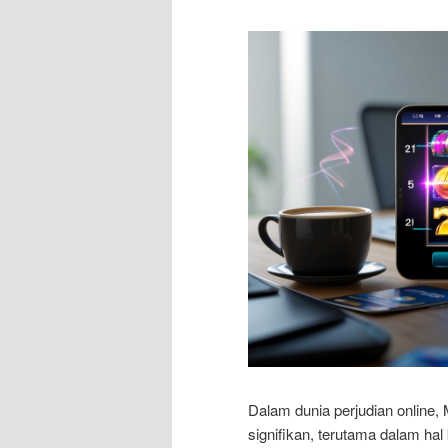
Dalam dunia perjudian online
signifikan, terutama dalam h