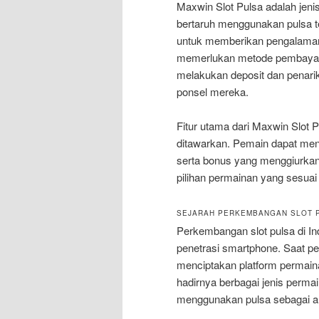
Maxwin Slot Pulsa adalah jen
bertaruh menggunakan pulsa te
untuk memberikan pengalaman
memerlukan metode pembayaran
melakukan deposit dan penari
ponsel mereka.
Fitur utama dari Maxwin Slot 
ditawarkan. Pemain dapat men
serta bonus yang menggiurka
pilihan permainan yang sesuai
SEJARAH PERKEMBANGAN SLOT P
Perkembangan slot pulsa di In
penetrasi smartphone. Saat 
menciptakan platform permaina
hadirnya berbagai jenis perm
menggunakan pulsa sebagai a