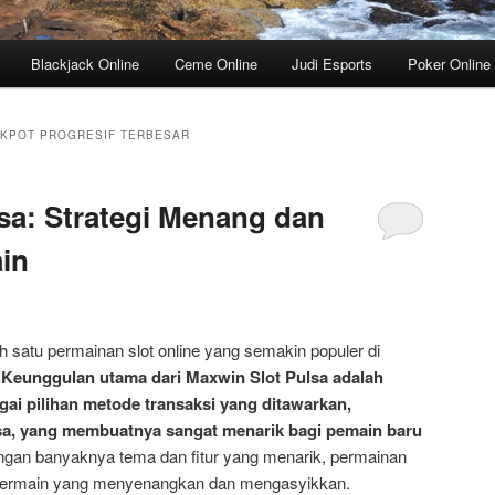
Blackjack Online
Ceme Online
Judi Esports
Poker Online
CKPOT PROGRESIF TERBESAR
sa: Strategi Menang dan
in
h satu permainan slot online yang semakin populer di
.
Keunggulan utama dari Maxwin Slot Pulsa adalah
i pilihan metode transaksi yang ditawarkan,
a, yang membuatnya sangat menarik bagi pemain baru
gan banyaknya tema dan fitur yang menarik, permainan
bermain yang menyenangkan dan mengasyikkan.