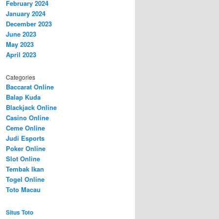
February 2024
January 2024
December 2023
June 2023
May 2023
April 2023
Categories
Baccarat Online
Balap Kuda
Blackjack Online
Casino Online
Ceme Online
Judi Esports
Poker Online
Slot Online
Tembak Ikan
Togel Online
Toto Macau
Situs Toto