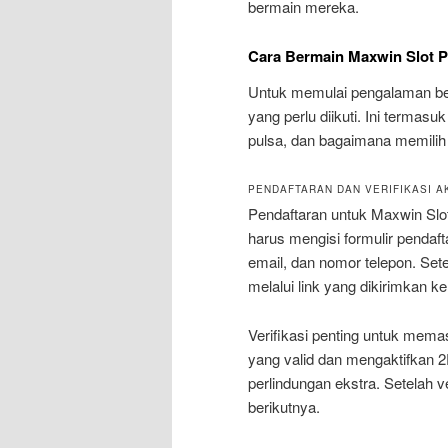
bermain mereka.
Cara Bermain Maxwin Slot P
Untuk memulai pengalaman ber
yang perlu diikuti. Ini terma
pulsa, dan bagaimana memilih 
PENDAFTARAN DAN VERIFIKASI A
Pendaftaran untuk Maxwin Slo
harus mengisi formulir pendaf
email, dan nomor telepon. Set
melalui link yang dikirimkan k
Verifikasi penting untuk mem
yang valid dan mengaktifkan 2F
perlindungan ekstra. Setelah v
berikutnya.