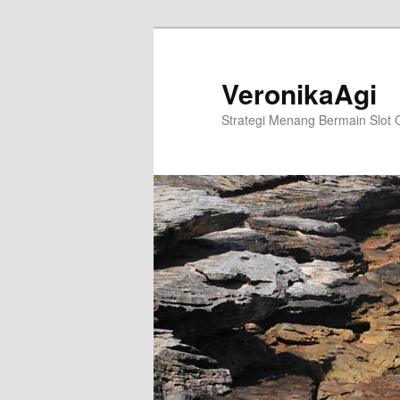
Skip
Skip
to
to
primary
secondary
VeronikaAgi
content
content
Strategi Menang Bermain Slot 