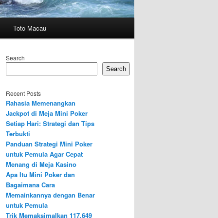
Toto Macau
Search
Search
Recent Posts
Rahasia Memenangkan
Jackpot di Meja Mini Poker
Setiap Hari: Strategi dan Tips
Terbukti
Panduan Strategi Mini Poker
untuk Pemula Agar Cepat
Menang di Meja Kasino
Apa Itu Mini Poker dan
Bagaimana Cara
Memainkannya dengan Benar
untuk Pemula
Trik Memaksimalkan 117.649