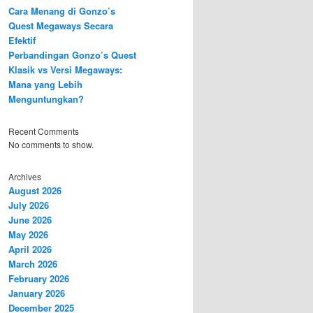
Cara Menang di Gonzo’s
Quest Megaways Secara
Efektif
Perbandingan Gonzo’s Quest
Klasik vs Versi Megaways:
Mana yang Lebih
Menguntungkan?
Recent Comments
No comments to show.
Archives
August 2026
July 2026
June 2026
May 2026
April 2026
March 2026
February 2026
January 2026
December 2025