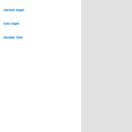
olxtoto togel
toto togel
bandar toto