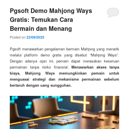
Pgsoft Demo Mahjong Ways
Gratis: Temukan Cara
Bermain dan Menang
Posted on
22/09/2025
Pgsoft menawarkan pengalaman bermain Mahjong yang menarik
melalui platform demo gratis yang disebut “Mahjong Ways”.
Dengan adanya opsi ini, pemain dapat merasakan keseruan
permainan tanpa risiko finansial.
Menawarkan akses tanpa
biaya, Mahjong Ways memungkinkan pemain untuk
menguasai strategi dan mekanisme permainan sebelum
bertaruh dengan uang sungguhan.