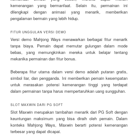
kemenangan yang bermanfaat. Selain itu, permainan ini
dilengkapi dengan animasi yang menarik, memberikan
pengalaman bermain yang lebih hidup.
FITUR UNGGULAN VERSI DEMO
Versi demo Mahjong Ways menawarkan berbagai fitur menarik
tanpa biaya. Pemain dapat memutar gulungan dalam mode
bebas, yang memungkinkan mereka untuk belajar tentang
mekanika permainan dan fitur bonus.
Beberapa fitur utama dalam versi demo adalah putaran gratis,
simbol liar, dan pengganda. Ini memberikan pemain kesempatan
untuk merasakan potensi kemenangan tinggi yang terdapat
dalam permainan tanpa harus mempertaruhkan uang sungguhan.
SLOT MAXWIN DARI PG SOFT
Slot Maxwin merupakan tambahan menarik dari PG Soft dengan
keuntungan maksimum yang bisa diraih oleh pemain. Dalam
konteks Mahjong Ways, Maxwin berarti potensi kemenangan
terbesar yang dapat dicapai.