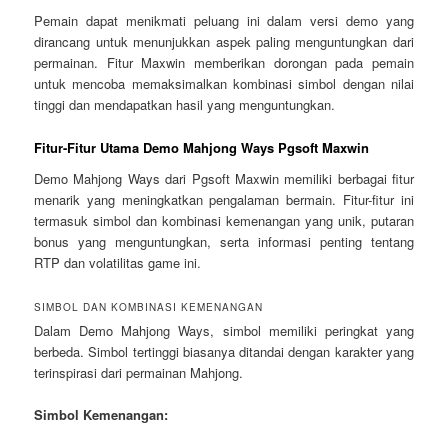
Pemain dapat menikmati peluang ini dalam versi demo yang
dirancang untuk menunjukkan aspek paling menguntungkan dari
permainan. Fitur Maxwin memberikan dorongan pada pemain
untuk mencoba memaksimalkan kombinasi simbol dengan nilai
tinggi dan mendapatkan hasil yang menguntungkan.
Fitur-Fitur Utama Demo Mahjong Ways Pgsoft Maxwin
Demo Mahjong Ways dari Pgsoft Maxwin memiliki berbagai fitur
menarik yang meningkatkan pengalaman bermain. Fitur-fitur ini
termasuk simbol dan kombinasi kemenangan yang unik, putaran
bonus yang menguntungkan, serta informasi penting tentang
RTP dan volatilitas game ini.
SIMBOL DAN KOMBINASI KEMENANGAN
Dalam Demo Mahjong Ways, simbol memiliki peringkat yang
berbeda. Simbol tertinggi biasanya ditandai dengan karakter yang
terinspirasi dari permainan Mahjong.
Simbol Kemenangan: