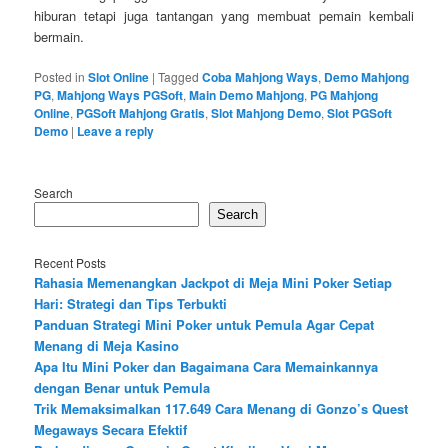
hiburan tetapi juga tantangan yang membuat pemain kembali
bermain.
Posted in
Slot Online
|
Tagged
Coba Mahjong Ways
,
Demo Mahjong
PG
,
Mahjong Ways PGSoft
,
Main Demo Mahjong
,
PG Mahjong
Online
,
PGSoft Mahjong Gratis
,
Slot Mahjong Demo
,
Slot PGSoft
Demo
|
Leave a reply
Search
Search
Recent Posts
Rahasia Memenangkan Jackpot di Meja Mini Poker Setiap
Hari: Strategi dan Tips Terbukti
Panduan Strategi Mini Poker untuk Pemula Agar Cepat
Menang di Meja Kasino
Apa Itu Mini Poker dan Bagaimana Cara Memainkannya
dengan Benar untuk Pemula
Trik Memaksimalkan 117.649 Cara Menang di Gonzo’s Quest
Megaways Secara Efektif