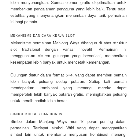
lebih menyenangkan. Semua elemen grafis dioptimalkan untuk
memberikan pengalaman pengguna yang lebih baik. Tentu saja,
estetika yang menyenangkan menambah daya tarik permainan
ini bagi pemain.
MEKANISME DAN CARA KERJA SLOT
Mekanisme permainan Mahjong Ways dibangun di atas struktur
slot tradisional dengan variasi inovatif. Permainan ini
menggunakan sistem gulungan yang bervariasi, memberikan
kesempatan lebih banyak untuk mencetak kemenangan.
Gulungan diatur dalam format 5×4, yang dapat memberi pemain
lebih banyak peluang setiap putaran. Setiap kali pemain
mendapatkan kombinasi yang menang, mereka dapat
memperoleh lebih banyak putaran gratis, meningkatkan peluang
untuk meraih hadiah lebih besar.
SIMBOL KHUSUS DAN BONUS
Simbol dalam Mahjong Ways memiliki peran penting dalam
permainan. Terdapat simbol Wild yang dapat menggantikan
simbol lain untuk membantu menyusun kombinasi menang.