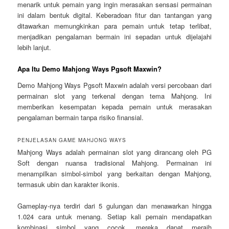
menarik untuk pemain yang ingin merasakan sensasi permainan
ini dalam bentuk digital. Keberadoan fitur dan tantangan yang
ditawarkan memungkinkan para pemain untuk tetap terlibat,
menjadikan pengalaman bermain ini sepadan untuk dijelajahi
lebih lanjut.
Apa Itu Demo Mahjong Ways Pgsoft Maxwin?
Demo Mahjong Ways Pgsoft Maxwin adalah versi percobaan dari
permainan slot yang terkenal dengan tema Mahjong. Ini
memberikan kesempatan kepada pemain untuk merasakan
pengalaman bermain tanpa risiko finansial.
PENJELASAN GAME MAHJONG WAYS
Mahjong Ways adalah permainan slot yang dirancang oleh PG
Soft dengan nuansa tradisional Mahjong. Permainan ini
menampilkan simbol-simbol yang berkaitan dengan Mahjong,
termasuk ubin dan karakter ikonis.
Gameplay-nya terdiri dari 5 gulungan dan menawarkan hingga
1.024 cara untuk menang. Setiap kali pemain mendapatkan
kombinasi simbol yang cocok, mereka dapat meraih