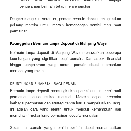
pengalaman bermain tetap menyenangkan.
Dengan mengikuti saran ini, pemain pemula dapat meningkatkan
peluang mereka untuk meraih kemenangan sambil menikmati
permainan.
Keunggulan Bermain tanpa Deposit di Mahjong Ways
Bermain tanpa deposit di Mahjong Ways menawarkan beberapa
keuntungan yang signifikan bagi pemain. Dari aspek finansial
hingga pengalaman yang aman, pemain dapat merasakan
manfaat yang nyata.
KEUNTUNGAN FINANSIAL BAGI PEMAIN
Bermain tanpa deposit memungkinkan pemain untuk menikmati
permainan tanpa risiko finansial. Mereka dapat mencoba
berbagai permainan dan strategi tanpa harus mengeluarkan uang.
Ini adalah cara yang efektif untuk menguji kemampuan dan
memahami mekanisme permainan secara mendalam.
Selain itu, pemain yang memilih opsi ini dapat memanfaatkan