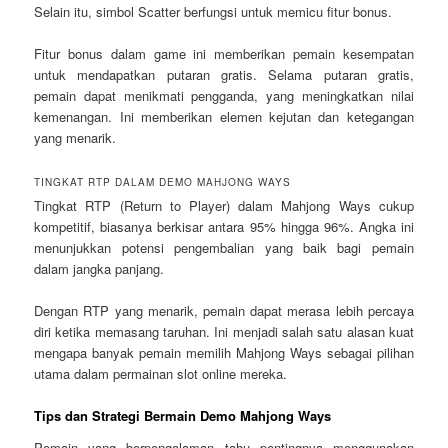
Selain itu, simbol Scatter berfungsi untuk memicu fitur bonus.
Fitur bonus dalam game ini memberikan pemain kesempatan
untuk mendapatkan putaran gratis. Selama putaran gratis,
pemain dapat menikmati pengganda, yang meningkatkan nilai
kemenangan. Ini memberikan elemen kejutan dan ketegangan
yang menarik.
TINGKAT RTP DALAM DEMO MAHJONG WAYS
Tingkat RTP (Return to Player) dalam Mahjong Ways cukup
kompetitif, biasanya berkisar antara 95% hingga 96%. Angka ini
menunjukkan potensi pengembalian yang baik bagi pemain
dalam jangka panjang.
Dengan RTP yang menarik, pemain dapat merasa lebih percaya
diri ketika memasang taruhan. Ini menjadi salah satu alasan kuat
mengapa banyak pemain memilih Mahjong Ways sebagai pilihan
utama dalam permainan slot online mereka.
Tips dan Strategi Bermain Demo Mahjong Ways
Pemain yang berpengalaman tahu pentingnya menggunakan