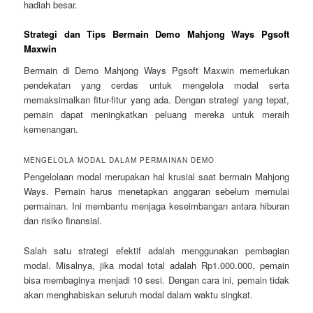
hadiah besar.
Strategi dan Tips Bermain Demo Mahjong Ways Pgsoft
Maxwin
Bermain di Demo Mahjong Ways Pgsoft Maxwin memerlukan
pendekatan yang cerdas untuk mengelola modal serta
memaksimalkan fitur-fitur yang ada. Dengan strategi yang tepat,
pemain dapat meningkatkan peluang mereka untuk meraih
kemenangan.
MENGELOLA MODAL DALAM PERMAINAN DEMO
Pengelolaan modal merupakan hal krusial saat bermain Mahjong
Ways. Pemain harus menetapkan anggaran sebelum memulai
permainan. Ini membantu menjaga keseimbangan antara hiburan
dan risiko finansial.
Salah satu strategi efektif adalah menggunakan pembagian
modal. Misalnya, jika modal total adalah Rp1.000.000, pemain
bisa membaginya menjadi 10 sesi. Dengan cara ini, pemain tidak
akan menghabiskan seluruh modal dalam waktu singkat.