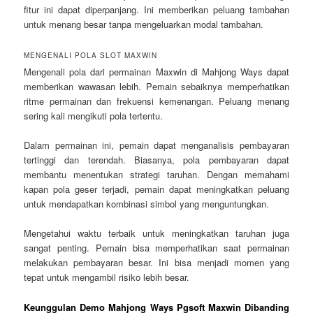
fitur ini dapat diperpanjang. Ini memberikan peluang tambahan
untuk menang besar tanpa mengeluarkan modal tambahan.
MENGENALI POLA SLOT MAXWIN
Mengenali pola dari permainan Maxwin di Mahjong Ways dapat
memberikan wawasan lebih. Pemain sebaiknya memperhatikan
ritme permainan dan frekuensi kemenangan. Peluang menang
sering kali mengikuti pola tertentu.
Dalam permainan ini, pemain dapat menganalisis pembayaran
tertinggi dan terendah. Biasanya, pola pembayaran dapat
membantu menentukan strategi taruhan. Dengan memahami
kapan pola geser terjadi, pemain dapat meningkatkan peluang
untuk mendapatkan kombinasi simbol yang menguntungkan.
Mengetahui waktu terbaik untuk meningkatkan taruhan juga
sangat penting. Pemain bisa memperhatikan saat permainan
melakukan pembayaran besar. Ini bisa menjadi momen yang
tepat untuk mengambil risiko lebih besar.
Keunggulan Demo Mahjong Ways Pgsoft Maxwin Dibanding