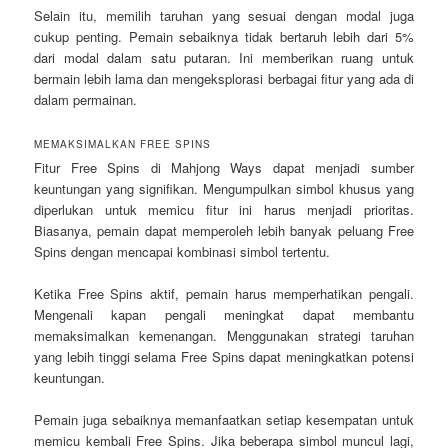
Selain itu, memilih taruhan yang sesuai dengan modal juga
cukup penting. Pemain sebaiknya tidak bertaruh lebih dari 5%
dari modal dalam satu putaran. Ini memberikan ruang untuk
bermain lebih lama dan mengeksplorasi berbagai fitur yang ada di
dalam permainan.
MEMAKSIMALKAN FREE SPINS
Fitur Free Spins di Mahjong Ways dapat menjadi sumber
keuntungan yang signifikan. Mengumpulkan simbol khusus yang
diperlukan untuk memicu fitur ini harus menjadi prioritas.
Biasanya, pemain dapat memperoleh lebih banyak peluang Free
Spins dengan mencapai kombinasi simbol tertentu.
Ketika Free Spins aktif, pemain harus memperhatikan pengali.
Mengenali kapan pengali meningkat dapat membantu
memaksimalkan kemenangan. Menggunakan strategi taruhan
yang lebih tinggi selama Free Spins dapat meningkatkan potensi
keuntungan.
Pemain juga sebaiknya memanfaatkan setiap kesempatan untuk
memicu kembali Free Spins. Jika beberapa simbol muncul lagi,