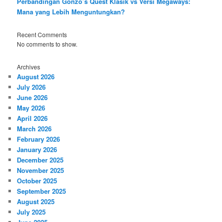
Perbandingan Gonzo’s Quest Klasik vs Versi Megaways:
Mana yang Lebih Menguntungkan?
Recent Comments
No comments to show.
Archives
August 2026
July 2026
June 2026
May 2026
April 2026
March 2026
February 2026
January 2026
December 2025
November 2025
October 2025
September 2025
August 2025
July 2025