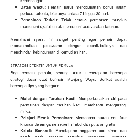
kemenangan.
Batas Waktu
: Pemain harus menggunakan bonus dalam
periode tertentu, biasanya antara 7 hingga 30 hari.
Permainan Terkait
: Tidak semua permainan mungkin
memenuhi syarat untuk memenuhi persyaratan taruhan.
Memahami syarat ini sangat penting agar pemain dapat
memanfaatkan penawaran dengan sebaik-baiknya dan
menghindari kebingungan di kemudian hari.
STRATEGI EFEKTIF UNTUK PEMULA
Bagi pemain pemula, penting untuk menerapkan beberapa
strategi dasar saat bermain Mahjong Ways. Berikut adalah
beberapa tips yang berguna:
Mulai dengan Taruhan Kecil
: Memperkenalkan diri pada
permainan dengan taruhan kecil membantu mengurangi
risiko.
Pelajari Metrik Permainan
: Memahami aturan dan fitur
khusus dalam game seperti simbol dan putaran gratis.
Kelola Bankroll
: Menetapkan anggaran permainan dan
patuh pada rencana tersebut membantu menjaga