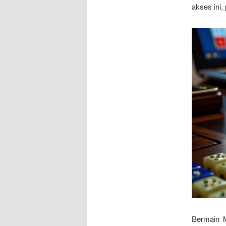
akses ini,
Bermain M