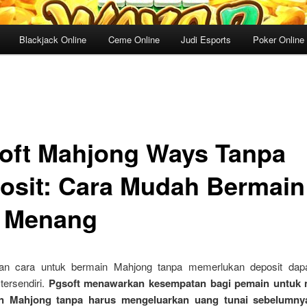
Blackjack Online
Ceme Online
Judi Esports
Poker Online
oft Mahjong Ways Tanpa
osit: Cara Mudah Bermain
 Menang
n cara untuk bermain Mahjong tanpa memerlukan deposit dapa
tersendiri.
Pgsoft menawarkan kesempatan bagi pemain untuk 
n Mahjong tanpa harus mengeluarkan uang tunai sebelumny