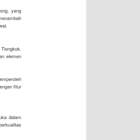
jong, yang
s menambah
wal.
i Tiongkok.
an elemen
emperoleh
ngan fitur
muka dalam
erkualitas