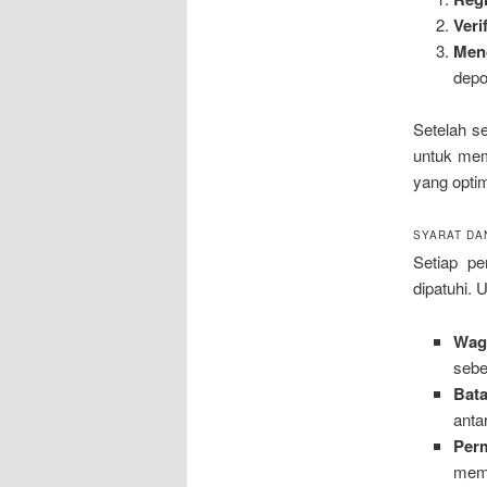
Veri
Men
depo
Setelah s
untuk mem
yang optim
SYARAT DA
Setiap pe
dipatuhi.
Wag
sebe
Bat
anta
Per
meme