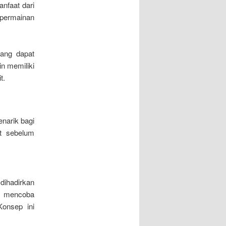
nfaat dari
permainan
ang dapat
n memiliki
t.
narik bagi
t sebelum
dihadirkan
k mencoba
Konsep ini