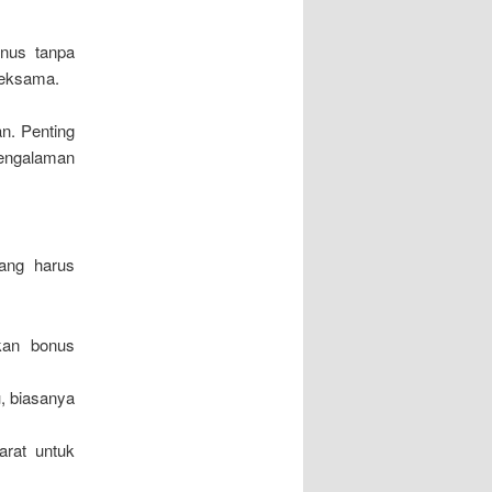
onus tanpa
seksama.
n. Penting
pengalaman
yang harus
kan bonus
, biasanya
rat untuk