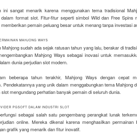
 ini sangat menarik karena menggunakan tema tradisional Mah
i dalam format slot. Fitur-fitur seperti simbol Wild dan Free Spin
k, memberikan pemain peluang besar untuk menang tanpa investasi a
ERMAINAN MAHJONG WAYS
Mahjong sudah ada sejak ratusan tahun yang lalu, berakar di tradis
mengembangkan Mahjong Ways sebagai inovasi untuk memasukk
dalam dunia perjudian slot modern.
dalam beberapa tahun terakhir, Mahjong Ways dengan cepat m
as. Pendekatannya yang unik dalam menggabungkan tema Mahjong de
 slot mengundang perhatian banyak pemain di seluruh dunia.
VIDER PGSOFT DALAM INDUSTRI SLOT
erfungsi sebagai salah satu pengembang perangkat lunak terke
perjudian online. Mereka dikenal karena menghasilkan permainan b
gan grafik yang menarik dan fitur inovatif.