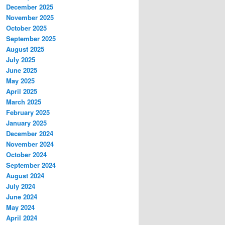
December 2025
November 2025
October 2025
September 2025
August 2025
July 2025
June 2025
May 2025
April 2025
March 2025
February 2025
January 2025
December 2024
November 2024
October 2024
September 2024
August 2024
July 2024
June 2024
May 2024
April 2024