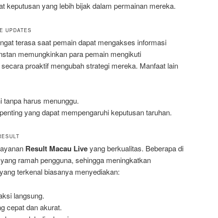
buat keputusan yang lebih bijak dalam permainan mereka.
E UPDATES
ngat terasa saat pemain dapat mengakses informasi
instan memungkinkan para pemain mengikuti
ecara proaktif mengubah strategi mereka. Manfaat lain
ni tanpa harus menunggu.
l penting yang dapat mempengaruhi keputusan taruhan.
RESULT
 layanan
Result Macau Live
yang berkualitas. Beberapa di
a yang ramah pengguna, sehingga meningkatkan
yang terkenal biasanya menyediakan:
raksi langsung.
 cepat dan akurat.