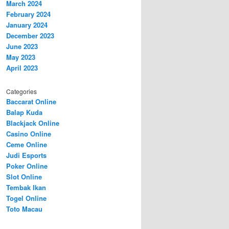
March 2024
February 2024
January 2024
December 2023
June 2023
May 2023
April 2023
Categories
Baccarat Online
Balap Kuda
Blackjack Online
Casino Online
Ceme Online
Judi Esports
Poker Online
Slot Online
Tembak Ikan
Togel Online
Toto Macau