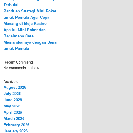
Terbukti
Panduan Strategi Mini Poker
untuk Pemula Agar Cepat
Menang di Meja Kasino
Apa Itu Mini Poker dan
Bagaimana Cara
Memainkannya dengan Benar
untuk Pemula
Recent Comments
No comments to show.
Archives
August 2026
July 2026
June 2026
May 2026
April 2026
March 2026
February 2026
January 2026