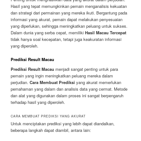
Hasil yang tepat memungkinkan pemain menganalisis kekuatan
dan strategi dari permainan yang mereka ikuti. Bergantung pada
informasi yang akurat, pemain dapat melakukan penyesuaian
yang diperlukan, sehingga meningkatkan peluang untuk sukses.
Dalam dunia yang serba cepat, memiliki
Hasil Macau Tercepat
tidak hanya soal kecepatan, tetapi juga keakuratan informasi
yang diperoleh.
Prediksi Result Macau
Prediksi Result Macau
menjadi sangat penting untuk para
pemain yang ingin meningkatkan peluang mereka dalam
perjudian.
Cara Membuat Prediksi
yang akurat memerlukan
pemahaman yang dalam dan analisis data yang cermat. Metode
dan alat yang digunakan dalam proses ini sangat berpengaruh
terhadap hasil yang diperoleh.
CARA MEMBUAT PREDIKSI YANG AKURAT
Untuk menciptakan prediksi yang lebih dapat diandalkan,
beberapa langkah dapat diambil, antara lain: