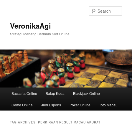
Skip
Skip
to
to
Sear
primary
secondary
content
content
VeronikaAgi
Strategi Menang Bermain Slot Online
Main
Baccarat Online
Balap Kuda
Blackjack Online
menu
Ceme Online
Judi Esports
Poker Online
Toto Macau
TAG ARCHIVES:
PERKIRAAN RESULT MACAU AKURAT