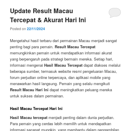
Update Result Macau
Tercepat & Akurat Hari Ini
Posted on
22/11/2024
Mengetahui hasil terbaru dari permainan Macau menjadi sangat
penting bagi para pemain.
Result Macau Tercepat
memungkinkan pemain untuk mendapatkan informasi akurat
yang berpengaruh pada strategi bermain mereka. Setiap hari,
informasi mengenai
Hasil Macau Tercepat
dapat diakses melalui
beberapa sumber, termasuk website resmi pengeluaran Macau,
forum perjudian online terpercaya, dan aplikasi mobile yang
menawarkan hasil langsung. Pemain yang selalu mengikuti
Result Macau Hari Ini
dapat meningkatkan peluang mereka
untuk sukses dalam permainan.
Hasil Macau Tercepat Hari Ini
Hasil Macau tercepat
menjadi penting dalam dunia perjudian.
Para pemain yang cerdas lebih memilih untuk mendapatkan
informasi secepat mungkin, yang membantu dalam pengambilan