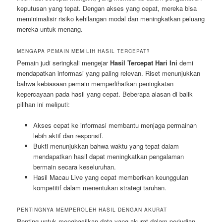
keputusan yang tepat. Dengan akses yang cepat, mereka bisa
meminimalisir risiko kehilangan modal dan meningkatkan peluang
mereka untuk menang.
MENGAPA PEMAIN MEMILIH HASIL TERCEPAT?
Pemain judi seringkali mengejar
Hasil Tercepat Hari Ini
demi
mendapatkan informasi yang paling relevan. Riset menunjukkan
bahwa kebiasaan pemain memperlihatkan peningkatan
kepercayaan pada hasil yang cepat. Beberapa alasan di balik
pilihan ini meliputi:
Akses cepat ke informasi membantu menjaga permainan
lebih aktif dan responsif.
Bukti menunjukkan bahwa waktu yang tepat dalam
mendapatkan hasil dapat meningkatkan pengalaman
bermain secara keseluruhan.
Hasil Macau Live yang cepat memberikan keunggulan
kompetitif dalam menentukan strategi taruhan.
PENTINGNYA MEMPEROLEH HASIL DENGAN AKURAT
Penting untuk menghasilkan data yang akurat dalam perjudian.