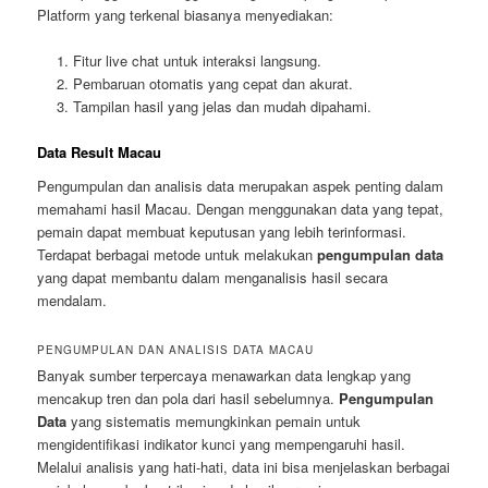
Platform yang terkenal biasanya menyediakan:
Fitur live chat untuk interaksi langsung.
Pembaruan otomatis yang cepat dan akurat.
Tampilan hasil yang jelas dan mudah dipahami.
Data Result Macau
Pengumpulan dan analisis data merupakan aspek penting dalam
memahami hasil Macau. Dengan menggunakan data yang tepat,
pemain dapat membuat keputusan yang lebih terinformasi.
Terdapat berbagai metode untuk melakukan
pengumpulan data
yang dapat membantu dalam menganalisis hasil secara
mendalam.
PENGUMPULAN DAN ANALISIS DATA MACAU
Banyak sumber terpercaya menawarkan data lengkap yang
mencakup tren dan pola dari hasil sebelumnya.
Pengumpulan
Data
yang sistematis memungkinkan pemain untuk
mengidentifikasi indikator kunci yang mempengaruhi hasil.
Melalui analisis yang hati-hati, data ini bisa menjelaskan berbagai