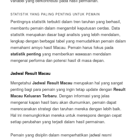
variabel yang berkontribusi pada hasil permainan.
STATISTIK YANG PALING PENTING UNTUK PEMAIN
Pentingnya statistik terbukti dalam tren taruhan yang berhasil,
membantu pemain dalam mengambil keputusan cerdas. Data
statistik merupakan dasar bagi analisis yang lebih mendalam,
lengkap dengan berbagai tabel yang memudahkan pemain dalam
memahami arroyo hasil Macau. Pemain harus fokus pada
statistik penting
yang memberikan wawasan mendalam
mengenai performa dan potensi hasil di masa depan.
Jadwal Result Macau
Mengetahui
Jadwal Result Macau
merupakan hal yang sangat
penting bagi para pemain yang ingin tetap update dengan
Result
Macau Keluaran Terbaru
. Dengan informasi yang jelas
mengenai kapan hasil baru akan diumumkan, pemain dapat
merencanakan strategi dan taruhan mereka dengan lebih baik.
Hal ini memungkinkan mereka untuk merespons dengan cepat
setiap perubahan yang terjadi dalam hasil permainan.
Pemain yang disiplin dalam memperhatikan jadwal resmi