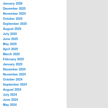
January 2026
December 2025
November 2025
October 2025
September 2025
August 2025
July 2025
June 2025
May 2025
April 2025
March 2025
February 2025
January 2025
December 2024
November 2024
October 2024
September 2024
August 2024
July 2024
June 2024
May 2024