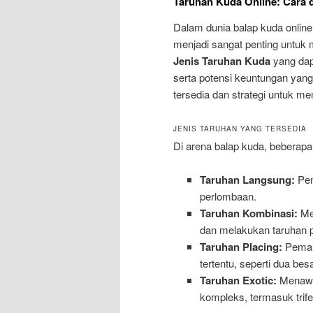
Taruhan Kuda Online: Cara d
Dalam dunia balap kuda onli
menjadi sangat penting untuk 
Jenis Taruhan Kuda
yang dap
serta potensi keuntungan yang 
tersedia dan strategi untuk m
JENIS TARUHAN YANG TERSEDIA
Di arena balap kuda, beberapa 
Taruhan Langsung:
Pem
perlombaan.
Taruhan Kombinasi:
Mem
dan melakukan taruhan p
Taruhan Placing:
Pemain
tertentu, seperti dua besa
Taruhan Exotic:
Menawar
kompleks, termasuk trife