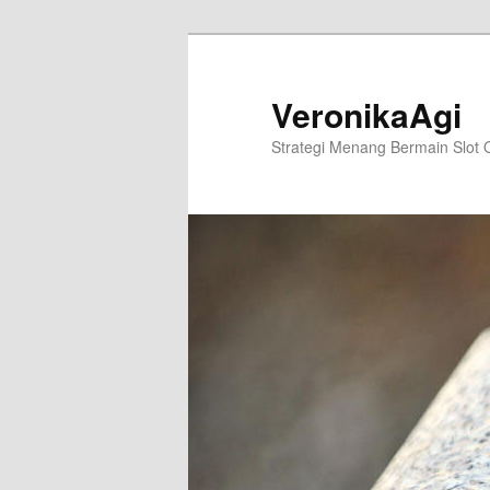
Skip
Skip
to
to
primary
secondary
VeronikaAgi
content
content
Strategi Menang Bermain Slot 