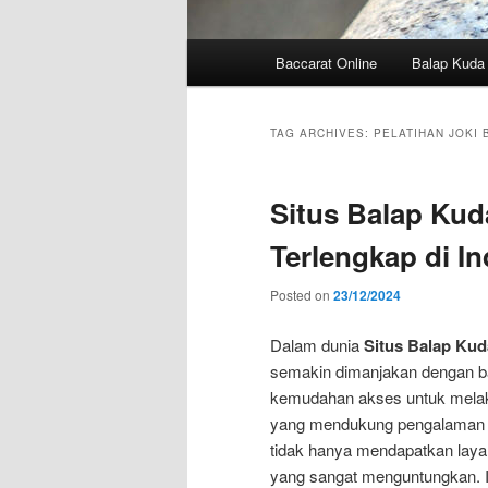
Main
Baccarat Online
Balap Kuda
menu
TAG ARCHIVES:
PELATIHAN JOKI 
Situs Balap Kud
Terlengkap di I
Posted on
23/12/2024
Dalam dunia
Situs Balap Kud
semakin dimanjakan dengan ban
kemudahan akses untuk mel
yang mendukung pengalaman b
tidak hanya mendapatkan layan
yang sangat menguntungkan. I