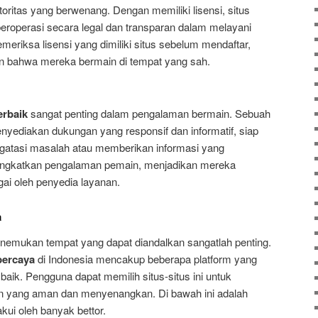
otoritas yang berwenang. Dengan memiliki lisensi, situs
operasi secara legal dan transparan dalam melayani
eriksa lisensi yang dimiliki situs sebelum mendaftar,
n bahwa mereka bermain di tempat yang sah.
erbaik
sangat penting dalam pengalaman bermain. Sebuah
nyediakan dukungan yang responsif dan informatif, siap
tasi masalah atau memberikan informasi yang
eningkatkan pengalaman pemain, menjadikan mereka
gai oleh penyedia layanan.
a
nemukan tempat yang dapat diandalkan sangatlah penting.
percaya
di Indonesia mencakup beberapa platform yang
i baik. Pengguna dapat memilih situs-situs ini untuk
n yang aman dan menyenangkan. Di bawah ini adalah
akui oleh banyak bettor.