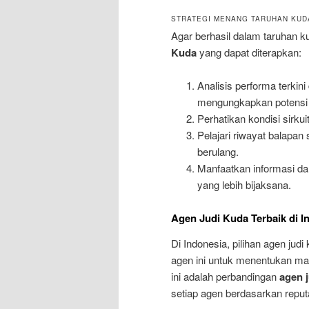
STRATEGI MENANG TARUHAN KUD
Agar berhasil dalam taruhan k
Kuda
yang dapat diterapkan:
Analisis performa terkini
mengungkapkan potensi
Perhatikan kondisi sirku
Pelajari riwayat balapan
berulang.
Manfaatkan informasi dar
yang lebih bijaksana.
Agen Judi Kuda Terbaik di I
Di Indonesia, pilihan agen j
agen ini untuk menentukan ma
ini adalah perbandingan
agen j
setiap agen berdasarkan reputa