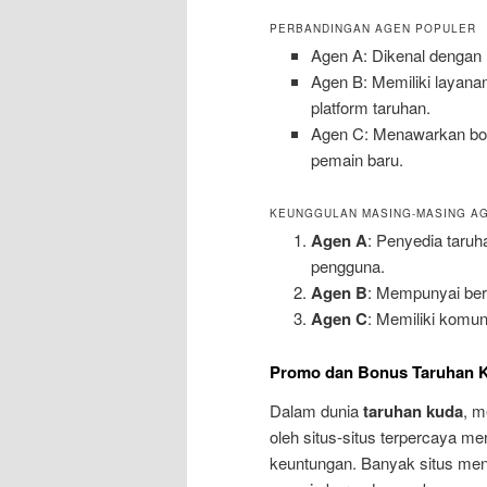
PERBANDINGAN AGEN POPULER
Agen A: Dikenal dengan r
Agen B: Memiliki layana
platform taruhan.
Agen C: Menawarkan bo
pemain baru.
KEUNGGULAN MASING-MASING A
Agen A
: Penyedia taru
pengguna.
Agen B
: Mempunyai ber
Agen C
: Memiliki komun
Promo dan Bonus Taruhan 
Dalam dunia
taruhan kuda
, m
oleh situs-situs terpercaya m
keuntungan. Banyak situs me