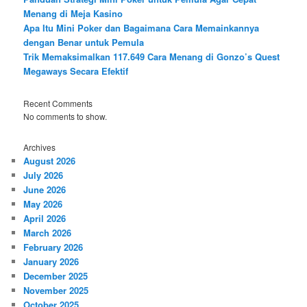
Menang di Meja Kasino
Apa Itu Mini Poker dan Bagaimana Cara Memainkannya
dengan Benar untuk Pemula
Trik Memaksimalkan 117.649 Cara Menang di Gonzo’s Quest
Megaways Secara Efektif
Recent Comments
No comments to show.
Archives
August 2026
July 2026
June 2026
May 2026
April 2026
March 2026
February 2026
January 2026
December 2025
November 2025
October 2025