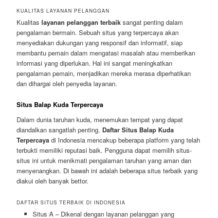
KUALITAS LAYANAN PELANGGAN
Kualitas
layanan pelanggan terbaik
sangat penting dalam
pengalaman bermain. Sebuah situs yang terpercaya akan
menyediakan dukungan yang responsif dan informatif, siap
membantu pemain dalam mengatasi masalah atau memberikan
informasi yang diperlukan. Hal ini sangat meningkatkan
pengalaman pemain, menjadikan mereka merasa diperhatikan
dan dihargai oleh penyedia layanan.
Situs Balap Kuda Terpercaya
Dalam dunia taruhan kuda, menemukan tempat yang dapat
diandalkan sangatlah penting.
Daftar Situs Balap Kuda
Terpercaya
di Indonesia mencakup beberapa platform yang telah
terbukti memiliki reputasi baik. Pengguna dapat memilih situs-
situs ini untuk menikmati pengalaman taruhan yang aman dan
menyenangkan. Di bawah ini adalah beberapa situs terbaik yang
diakui oleh banyak bettor.
DAFTAR SITUS TERBAIK DI INDONESIA
Situs A – Dikenal dengan layanan pelanggan yang