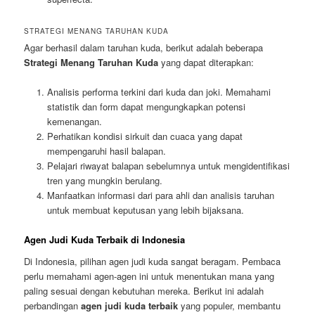
STRATEGI MENANG TARUHAN KUDA
Agar berhasil dalam taruhan kuda, berikut adalah beberapa
Strategi Menang Taruhan Kuda
yang dapat diterapkan:
Analisis performa terkini dari kuda dan joki. Memahami
statistik dan form dapat mengungkapkan potensi
kemenangan.
Perhatikan kondisi sirkuit dan cuaca yang dapat
mempengaruhi hasil balapan.
Pelajari riwayat balapan sebelumnya untuk mengidentifikasi
tren yang mungkin berulang.
Manfaatkan informasi dari para ahli dan analisis taruhan
untuk membuat keputusan yang lebih bijaksana.
Agen Judi Kuda Terbaik di Indonesia
Di Indonesia, pilihan agen judi kuda sangat beragam. Pembaca
perlu memahami agen-agen ini untuk menentukan mana yang
paling sesuai dengan kebutuhan mereka. Berikut ini adalah
perbandingan
agen judi kuda terbaik
yang populer, membantu