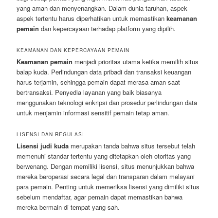
yang aman dan menyenangkan. Dalam dunia taruhan, aspek-
aspek tertentu harus diperhatikan untuk memastikan
keamanan
pemain
dan kepercayaan terhadap platform yang dipilih.
KEAMANAN DAN KEPERCAYAAN PEMAIN
Keamanan pemain
menjadi prioritas utama ketika memilih situs
balap kuda. Perlindungan data pribadi dan transaksi keuangan
harus terjamin, sehingga pemain dapat merasa aman saat
bertransaksi. Penyedia layanan yang baik biasanya
menggunakan teknologi enkripsi dan prosedur perlindungan data
untuk menjamin informasi sensitif pemain tetap aman.
LISENSI DAN REGULASI
Lisensi judi kuda
merupakan tanda bahwa situs tersebut telah
memenuhi standar tertentu yang ditetapkan oleh otoritas yang
berwenang. Dengan memiliki lisensi, situs menunjukkan bahwa
mereka beroperasi secara legal dan transparan dalam melayani
para pemain. Penting untuk memeriksa lisensi yang dimiliki situs
sebelum mendaftar, agar pemain dapat memastikan bahwa
mereka bermain di tempat yang sah.