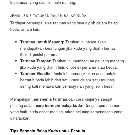
keputusan yang diambil lebih matang.
JENIS-JENIS TARUHAN DALAM BALAP KUDA
Terdapat beberapa jenis taruhan yang bisa dipilih dalam balap
kuda, antara lain:
Taruhan untuk Menang:
Taruhan ini hanya akan
mendapatkan keuntungan jika kuda yang dipilih berhasil
finis di posisi pertama.
Taruhan Tempat:
Taruhan ini memberikan peluang menang
jika kuda yang dipilih finis di posisi pertama atau kedua.
Taruhan Eksotis:
Jenis ini memungkinkan anda untuk
bertaruh pada lebih dari satu kuda dalam satu taruhan,
sering kali menawarkan pembayaran yang lebih besar.
Mempelajari
jenis-jenis taruhan
dan cara kerjanya sangat
penting dalam
cara bermain balap kuda
. Dengan pemahaman
yang baik, anda dapat meningkatkan peluang kemenangan yang
diharapkan.
Tips Bermain Balap Kuda untuk Pemula