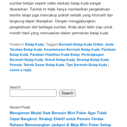
sumber belajar seperti video edukasi balap kuda sangat
disarankan. Tutorial ini tidak hanya memberikan pengetahuan
teoritis tetapi juga mencakup praktik terbaik yang infomatif dan
langsung dapat diterapkan. Dengan menggabungkan
pengetahuan dari berbagai sumber, Anda akan lebih siap untuk
meraih hasil yang memuaskan dalam permainan balap kuda.
Posted in
Balap Kuda
|
Tagged
Bermain Balap Kuda Online
,
Jenis
Taruhan Balap Kuda
,
Keselamatan Bermain Balap Kuda
,
Panduan
Balap Kuda
,
Panduan Pelatihan Kuda Balap
,
Perlengkapan
Bermain Balap Kuda
,
Sirkuit Balap Kuda
,
Strategi Balap Kuda
Pemula
,
Teknik Dasar Balap Kuda
,
Tips Bermain Balap Kuda
|
Leave a reply
Search
Search
Recent Posts
Manajemen Modal Saat Bermain Mini Poker Agar Tidak
Cepat Bangkrut: Strategi Efektif untuk Pemain Cerdas
Rahasia Memenangkan Jackpot di Meja Mini Poker Setiap