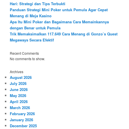
Hari: Strategi dan Tips Terbukti
Panduan Strategi Mini Poker untuk Pemula Agar Cepat
Menang di Meja Kasino
Apa Itu Mini Poker dan Bagaimana Cara Memainkannya
dengan Benar untuk Pemula
Trik Memaksimalkan 117.649 Cara Menang di Gonzo’s Quest
Megaways Secara Efektif
Recent Comments
No comments to show.
Archives
August 2026
July 2026
June 2026
May 2026
April 2026
March 2026
February 2026
January 2026
December 2025