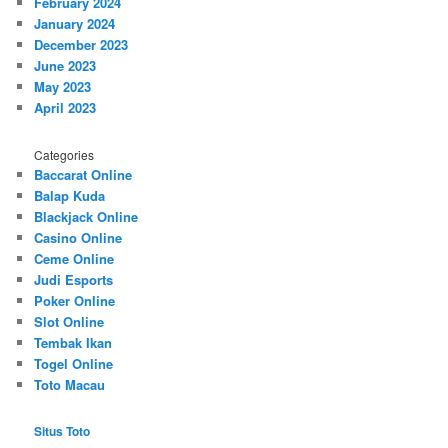
February 2024
January 2024
December 2023
June 2023
May 2023
April 2023
Categories
Baccarat Online
Balap Kuda
Blackjack Online
Casino Online
Ceme Online
Judi Esports
Poker Online
Slot Online
Tembak Ikan
Togel Online
Toto Macau
Situs Toto