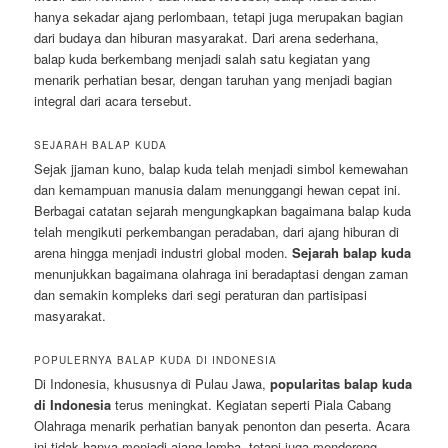
hanya sekadar ajang perlombaan, tetapi juga merupakan bagian
dari budaya dan hiburan masyarakat. Dari arena sederhana,
balap kuda berkembang menjadi salah satu kegiatan yang
menarik perhatian besar, dengan taruhan yang menjadi bagian
integral dari acara tersebut.
SEJARAH BALAP KUDA
Sejak jjaman kuno, balap kuda telah menjadi simbol kemewahan
dan kemampuan manusia dalam menunggangi hewan cepat ini.
Berbagai catatan sejarah mengungkapkan bagaimana balap kuda
telah mengikuti perkembangan peradaban, dari ajang hiburan di
arena hingga menjadi industri global moden.
Sejarah balap kuda
menunjukkan bagaimana olahraga ini beradaptasi dengan zaman
dan semakin kompleks dari segi peraturan dan partisipasi
masyarakat.
POPULERNYA BALAP KUDA DI INDONESIA
Di Indonesia, khususnya di Pulau Jawa,
popularitas balap kuda
di Indonesia
terus meningkat. Kegiatan seperti Piala Cabang
Olahraga menarik perhatian banyak penonton dan peserta. Acara
ini tidak hanya menjadi ajang lomba, tetapi juga mendorong