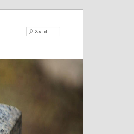
Search