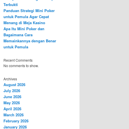
Terbukti
Panduan Strategi Mini Poker
untuk Pemula Agar Cepat
Menang di Meja Kasino
Apa Itu Mini Poker dan
Bagaimana Cara
Memainkannya dengan Benar
untuk Pemula
Recent Comments
No comments to show.
Archives
August 2026
July 2026
June 2026
May 2026
April 2026
March 2026
February 2026
January 2026