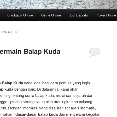
Blackjack Online
Ceme Online
Judi Esports
Poker Online
KUDA ONLINE
ermain Balap Kuda
 Balap Kuda
yang ideal bagi para pemula yang ingin
ap kuda
dengan baik. Di dalamnya, kami akan
ting tentang dunia balap kuda, mulai dari sejarah dan
ingga tips dan strategi yang bisa meningkatkan peluang
ruh. Dengan informasi yang disajikan secara sistematis,
memahami
dasar-dasar balap kuda
dan menyelami kegiatan