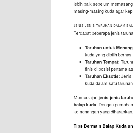
lebih baik sebelum memasang 
masing-masing kuda agar kepu
JENIS-JENIS TARUHAN DALAM BA
Terdapat beberapa jenis taruhan
Taruhan untuk Menang
kuda yang dipilih berhasil
Taruhan Tempat:
Taruha
finis di posisi pertama a
Taruhan Eksotis:
Jenis 
kuda dalam satu taruhan
Mempelajari
jenis-jenis taruh
balap kuda
. Dengan pemahama
kemenangan yang diharapkan
Tips Bermain Balap Kuda u