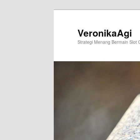
Skip
Skip
to
to
primary
secondary
VeronikaAgi
content
content
Strategi Menang Bermain Slot 