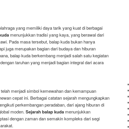
lahraga yang memiliki daya tarik yang kuat di berbagai
 kuda
menunjukkan tradisi yang kaya, yang berawal dari
awi. Pada masa tersebut, balap kuda bukan hanya
api juga merupakan bagian dari budaya dan hiburan
hana, balap kuda berkembang menjadi salah satu kegiatan
dengan taruhan yang menjadi bagian integral dari acara
da telah menjadi simbol kemewahan dan kemampuan
ewan cepat ini. Berbagai catatan sejarah mengungkapkan
ngikuti perkembangan peradaban, dari ajang hiburan di
 global moden.
Sejarah balap kuda
menunjukkan
aptasi dengan zaman dan semakin kompleks dari segi
arakat.