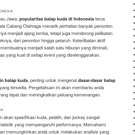
DONESIA
ulau Jawa,
popularitas balap kuda di Indonesia
terus
Piala Cabang Olahraga menarik perhatian banyak penonton
anya menjadi ajang lomba, tetapi juga mendorong pelibatan
nya, dari penonton hingga petaruh. Keterlibatan aktif
membuatnya menjadi salah satu hiburan yang diminati,
s yang kuat di setiap event yang diselenggarakan.
in balap kuda
, penting untuk mengenal
dasar-dasar balap
yang tersedia. Pengetahuan ini akan membantu anda
 yang tepat dan meningkatkan peluang kemenangan.
DA
kan spesifikasi kuda, pelatih, dan jockey sangat
i statistik yang mempengaruhi performanya. Memahami
kan memungkinkan anda untuk melakukan analisis yang