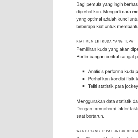
Bagi pemula yang ingin berhas
diperhatikan. Mengerti cara
me
yang optimal adalah kunci un
beberapa kiat untuk membant
KIAT MEMILIH KUDA YANG TEPAT
Pemilihan kuda yang akan dipe
Pertimbangan berikut sangat p
Analisis performa kuda
Perhatikan kondisi fisi
Teliti statistik para joc
Menggunakan data statistik 
Dengan memahami faktor-faktor
saat bertaruh.
WAKTU YANG TEPAT UNTUK BERT