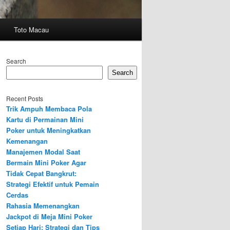
Toto Macau
Search
Search
Recent Posts
Trik Ampuh Membaca Pola
Kartu di Permainan Mini
Poker untuk Meningkatkan
Kemenangan
Manajemen Modal Saat
Bermain Mini Poker Agar
Tidak Cepat Bangkrut:
Strategi Efektif untuk Pemain
Cerdas
Rahasia Memenangkan
Jackpot di Meja Mini Poker
Setiap Hari: Strategi dan Tips