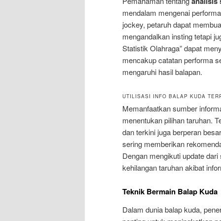
Pemahaman tentang
analisis 
mendalam mengenai performa k
jockey, petaruh dapat membuat
mengandalkan insting tetapi j
Statistik Olahraga” dapat menye
mencakup catatan performa seb
mengaruhi hasil balapan.
UTILISASI INFO BALAP KUDA TE
Memanfaatkan sumber informa
menentukan pilihan taruhan. Ter
dan terkini juga berperan bes
sering memberikan rekomendas
Dengan mengikuti update dari 
kehilangan taruhan akibat infor
Teknik Bermain Balap Kuda
Dalam dunia balap kuda, pen