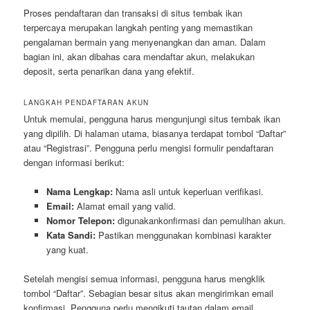
Proses pendaftaran dan transaksi di situs tembak ikan
terpercaya merupakan langkah penting yang memastikan
pengalaman bermain yang menyenangkan dan aman. Dalam
bagian ini, akan dibahas cara mendaftar akun, melakukan
deposit, serta penarikan dana yang efektif.
LANGKAH PENDAFTARAN AKUN
Untuk memulai, pengguna harus mengunjungi situs tembak ikan
yang dipilih. Di halaman utama, biasanya terdapat tombol “Daftar”
atau “Registrasi”. Pengguna perlu mengisi formulir pendaftaran
dengan informasi berikut:
Nama Lengkap:
Nama asli untuk keperluan verifikasi.
Email:
Alamat email yang valid.
Nomor Telepon:
digunakankonfirmasi dan pemulihan akun.
Kata Sandi:
Pastikan menggunakan kombinasi karakter
yang kuat.
Setelah mengisi semua informasi, pengguna harus mengklik
tombol “Daftar”. Sebagian besar situs akan mengirimkan email
konfirmasi. Pengguna perlu mengikuti tautan dalam email