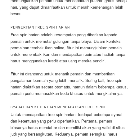
memungkinkan pemain untuk mendapatkan putaran gratis setiap
hari, yang dapat dimanfaatkan untuk meraih kemenangan lebih
besar.
PENGERTIAN FREE SPIN HARIAN
Free spin harian adalah kesempatan yang diberikan kepada
pemain untuk memutar gulungan tanpa biaya. Dalam konteks
permainan tembak ikan online, fitur ini memungkinkan pemain
untuk menembak ikan dan mendapatkan poin atau hadiah tanpa
harus menggunakan kredit atau uang mereka sendiri.
Fitur ini dirancang untuk menarik pemain dan memberikan
pengalaman bermain yang lebih menarik. Sering kali, free spin
harian diaktifkan secara otomatis, namun dalam beberapa kasus,
pemain perlu memasukkan kode khusus untuk mengklaimnya.
SYARAT DAN KETENTUAN MENDAPATKAN FREE SPIN
Untuk mendapatkan free spin harian, terdapat beberapa syarat
dan ketentuan yang perlu diperhatikan. Pertama, pemain
biasanya harus mendaftar dan memiliki akun yang valid di situs
judi yang bersangkutan. Keduanya, pemain seringkali harus