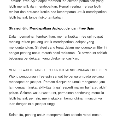
Terakhir, Free Spin dapat memberikan elemen permainan yang
lebih menarik dan mendebarkan. Pemain sering merasa lebih
terlibat dan antusias ketika ada kesempatan untuk mendapatkan
lebih banyak tanpa risiko tambahan.
Strategi Jitu Mendapatkan Jackpot dengan Free Spin
Dalam permainan tembak ikan, memanfaatkan free spin dapat
meningkatkan peluang untuk mendapatkan jackpot yang
menguntungkan. Strategi yang tepat dalam menggunakan fitur ini
sangat penting untuk meraih hasil maksimal. Di bawah ini adalah
beberapa pendekatan yang direkomendasikan.
MEMILIH WAKTU YANG TEPAT UNTUK MENGGUNAKAN FREE SPIN
Waktu penggunaan free spin sangat berpengaruh pada peluang
mendapatkan jackpot. Pemain dianjurkan untuk mengamati jam-
jam dengan tingkat aktivitas tinggi, seperti malam hari atau akhir
pekan. Selama waktu-waktu ini, permainan cenderung memiliki
lebih banyak pemain, meningkatkan kemungkinan munculnya
ikan dengan nilai jackpot tinggi.
Selain itu, penting untuk memperhatikan periode rotasi mesin.