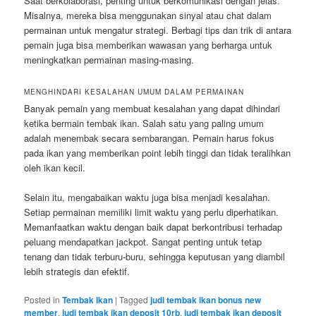
Saat berkolaborasi, penting untuk berkomunikasi dengan jelas.
Misalnya, mereka bisa menggunakan sinyal atau chat dalam
permainan untuk mengatur strategi. Berbagi tips dan trik di antara
pemain juga bisa memberikan wawasan yang berharga untuk
meningkatkan permainan masing-masing.
MENGHINDARI KESALAHAN UMUM DALAM PERMAINAN
Banyak pemain yang membuat kesalahan yang dapat dihindari
ketika bermain tembak ikan. Salah satu yang paling umum
adalah menembak secara sembarangan. Pemain harus fokus
pada ikan yang memberikan point lebih tinggi dan tidak teralihkan
oleh ikan kecil.
Selain itu, mengabaikan waktu juga bisa menjadi kesalahan.
Setiap permainan memiliki limit waktu yang perlu diperhatikan.
Memanfaatkan waktu dengan baik dapat berkontribusi terhadap
peluang mendapatkan jackpot. Sangat penting untuk tetap
tenang dan tidak terburu-buru, sehingga keputusan yang diambil
lebih strategis dan efektif.
Posted in
Tembak Ikan
|
Tagged
judi tembak ikan bonus new
member
,
judi tembak ikan deposit 10rb
,
judi tembak ikan deposit