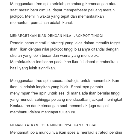
Menggunakan free spin setelah gelombang kemenangan atau
saat mesin baru dimulai dapat memperbesar peluang meraih
jackpot. Memilih waktu yang tepat dan memanfaatkan
momentum permainan adalah kunci.
MENARGETKAN IKAN DENGAN NILAI JACKPOT TINGGI
Pemain harus memiliki strategi yang jelas dalam memilih target
ikan. Ikan dengan nilai jackpot tinggi biasanya ditandai dengan
ukuran yang lebih besar dan warna yang mencolok.
Memfokuskan tembakan pada ikan-ikan ini dapat memberikan
hasil yang lebih signifikan.
Menggunakan free spin secara strategis untuk menembak ikan-
ikan ini adalah langkah yang bijak. Sebaiknya pemain
menyimpan free spin untuk sesi di mana ada ikan bernilai tinggi
yang muncul, sehingga peluang mendapatkan jackpot meningkat.
Keakuratan dan ketenangan saat menembak juga sangat
membantu dalam mencapai tujuan ini.
MEMANFAATKAN POLA MUNCULNYA IKAN SPESIAL
Mengamati pola munculnya ikan spesial menjadi strategi penting