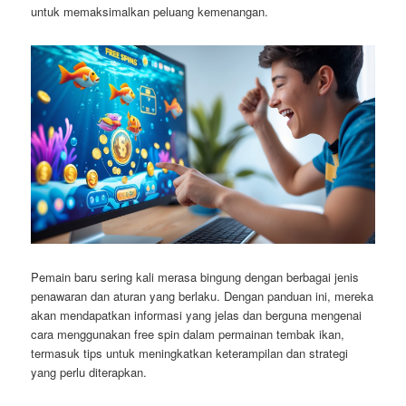
untuk memaksimalkan peluang kemenangan.
Pemain baru sering kali merasa bingung dengan berbagai jenis
penawaran dan aturan yang berlaku. Dengan panduan ini, mereka
akan mendapatkan informasi yang jelas dan berguna mengenai
cara menggunakan free spin dalam permainan tembak ikan,
termasuk tips untuk meningkatkan keterampilan dan strategi
yang perlu diterapkan.