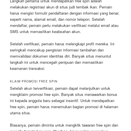
Langkah pertama untuk mendapatkan free spin adalah
melakukan registrasi akun di situs judi tembak ikan. Pemain
harus mengisi formulir pendaftaran dengan informasi yang benar,
seperti nama, alamat email, dan nomor telepon. Setelah
mendaftar, pemain perlu melakukan verifikasi melalui email atau
SMS untuk memastikan keabsahan akun.
Setelah verifikasi, pemain harus melengkapi profil mereka. Ini
seringkali mencakup pengisian informasi tambahan dan
memvalidasi dokumen identitas diri. Banyak situs menuntut
langkah ini untuk mencegah penipuan dan memastikan
keamanan transaksi.
KLAIM PROMOSI FREE SPIN
Setelah akun terverifikasi, pemain dapat melanjutkan untuk
mengklaim promosi free spin. Banyak situs menawarkan bonus
ini kepada anggota baru sebagai insentif. Untuk mendapatkan
free spin, pemain harus menemukan bagian promosi di halaman
utama situs.
Biasanya, pemain diminta untuk mengklik tawaran free spin dan