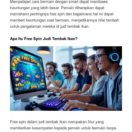
Mempelajari cara bermain dengan smart dapat membawa
keuntungan yang lebih besar. Pemain diharapkan dapat
memahami pentingnya free spin dan bagaimana hal ini dapat
memberi keuntungan saat bermain, menjadikannya nilai tambah
untuk pengalaman mereka di judi tembak ikan.
Apa Itu Free Spin Judi Tembak Ikan?
Free spin dalam judi tembak ikan merupakan fitur yang
memberikan kesempatan kepada pemain untuk bermain tanpa