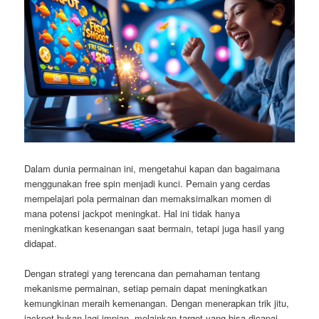
Dalam dunia permainan ini, mengetahui kapan dan bagaimana
menggunakan free spin menjadi kunci. Pemain yang cerdas
mempelajari pola permainan dan memaksimalkan momen di
mana potensi jackpot meningkat. Hal ini tidak hanya
meningkatkan kesenangan saat bermain, tetapi juga hasil yang
didapat.
Dengan strategi yang terencana dan pemahaman tentang
mekanisme permainan, setiap pemain dapat meningkatkan
kemungkinan meraih kemenangan. Dengan menerapkan trik jitu,
jackpot bukan lagi impian, melainkan target yang bisa dicapai.