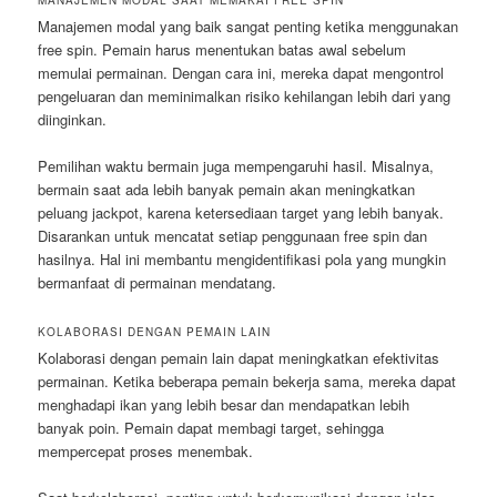
MANAJEMEN MODAL SAAT MEMAKAI FREE SPIN
Manajemen modal yang baik sangat penting ketika menggunakan
free spin. Pemain harus menentukan batas awal sebelum
memulai permainan. Dengan cara ini, mereka dapat mengontrol
pengeluaran dan meminimalkan risiko kehilangan lebih dari yang
diinginkan.
Pemilihan waktu bermain juga mempengaruhi hasil. Misalnya,
bermain saat ada lebih banyak pemain akan meningkatkan
peluang jackpot, karena ketersediaan target yang lebih banyak.
Disarankan untuk mencatat setiap penggunaan free spin dan
hasilnya. Hal ini membantu mengidentifikasi pola yang mungkin
bermanfaat di permainan mendatang.
KOLABORASI DENGAN PEMAIN LAIN
Kolaborasi dengan pemain lain dapat meningkatkan efektivitas
permainan. Ketika beberapa pemain bekerja sama, mereka dapat
menghadapi ikan yang lebih besar dan mendapatkan lebih
banyak poin. Pemain dapat membagi target, sehingga
mempercepat proses menembak.