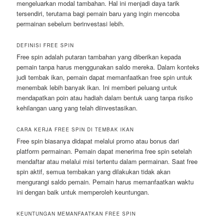
mengeluarkan modal tambahan. Hal ini menjadi daya tarik
tersendiri, terutama bagi pemain baru yang ingin mencoba
permainan sebelum berinvestasi lebih.
DEFINISI FREE SPIN
Free spin adalah putaran tambahan yang diberikan kepada
pemain tanpa harus menggunakan saldo mereka. Dalam konteks
judi tembak ikan, pemain dapat memanfaatkan free spin untuk
menembak lebih banyak ikan. Ini memberi peluang untuk
mendapatkan poin atau hadiah dalam bentuk uang tanpa risiko
kehilangan uang yang telah diinvestasikan.
CARA KERJA FREE SPIN DI TEMBAK IKAN
Free spin biasanya didapat melalui promo atau bonus dari
platform permainan. Pemain dapat menerima free spin setelah
mendaftar atau melalui misi tertentu dalam permainan. Saat free
spin aktif, semua tembakan yang dilakukan tidak akan
mengurangi saldo pemain. Pemain harus memanfaatkan waktu
ini dengan baik untuk memperoleh keuntungan.
KEUNTUNGAN MEMANFAATKAN FREE SPIN