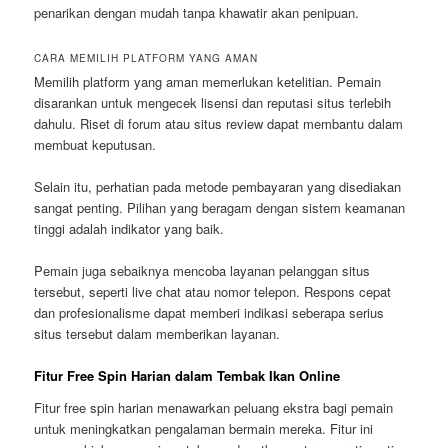
penarikan dengan mudah tanpa khawatir akan penipuan.
CARA MEMILIH PLATFORM YANG AMAN
Memilih platform yang aman memerlukan ketelitian. Pemain
disarankan untuk mengecek lisensi dan reputasi situs terlebih
dahulu. Riset di forum atau situs review dapat membantu dalam
membuat keputusan.
Selain itu, perhatian pada metode pembayaran yang disediakan
sangat penting. Pilihan yang beragam dengan sistem keamanan
tinggi adalah indikator yang baik.
Pemain juga sebaiknya mencoba layanan pelanggan situs
tersebut, seperti live chat atau nomor telepon. Respons cepat
dan profesionalisme dapat memberi indikasi seberapa serius
situs tersebut dalam memberikan layanan.
Fitur Free Spin Harian dalam Tembak Ikan Online
Fitur free spin harian menawarkan peluang ekstra bagi pemain
untuk meningkatkan pengalaman bermain mereka. Fitur ini