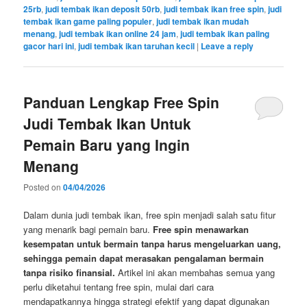
25rb
,
judi tembak ikan deposit 50rb
,
judi tembak ikan free spin
,
judi
tembak ikan game paling populer
,
judi tembak ikan mudah
menang
,
judi tembak ikan online 24 jam
,
judi tembak ikan paling
gacor hari ini
,
judi tembak ikan taruhan kecil
|
Leave a reply
Panduan Lengkap Free Spin
Judi Tembak Ikan Untuk
Pemain Baru yang Ingin
Menang
Posted on
04/04/2026
Dalam dunia judi tembak ikan, free spin menjadi salah satu fitur
yang menarik bagi pemain baru.
Free spin menawarkan
kesempatan untuk bermain tanpa harus mengeluarkan uang,
sehingga pemain dapat merasakan pengalaman bermain
tanpa risiko finansial.
Artikel ini akan membahas semua yang
perlu diketahui tentang free spin, mulai dari cara
mendapatkannya hingga strategi efektif yang dapat digunakan