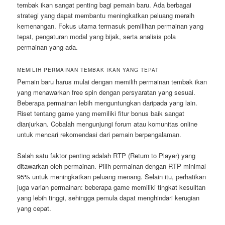
tembak ikan sangat penting bagi pemain baru. Ada berbagai
strategi yang dapat membantu meningkatkan peluang meraih
kemenangan. Fokus utama termasuk pemilihan permainan yang
tepat, pengaturan modal yang bijak, serta analisis pola
permainan yang ada.
MEMILIH PERMAINAN TEMBAK IKAN YANG TEPAT
Pemain baru harus mulai dengan memilih permainan tembak ikan
yang menawarkan free spin dengan persyaratan yang sesuai.
Beberapa permainan lebih menguntungkan daripada yang lain.
Riset tentang game yang memiliki fitur bonus baik sangat
dianjurkan. Cobalah mengunjungi forum atau komunitas online
untuk mencari rekomendasi dari pemain berpengalaman.
Salah satu faktor penting adalah RTP (Return to Player) yang
ditawarkan oleh permainan. Pilih permainan dengan RTP minimal
95% untuk meningkatkan peluang menang. Selain itu, perhatikan
juga varian permainan: beberapa game memiliki tingkat kesulitan
yang lebih tinggi, sehingga pemula dapat menghindari kerugian
yang cepat.