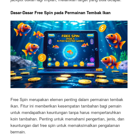
Dasar-Dasar Free Spin pada Permainan Tembak Ikan
Free Spin merupakan elemen penting dalam permainan tembak
ikan. Fitur ini memberikan kesempatan tambahan bagi pemain
untuk mendapatkan keuntungan tanpa harus mempertaruhkan
koin tambahan. Penting untuk memahami pengertian, jenis, dan
keuntungan dari free spin untuk memaksimalkan pengalaman
bermain.