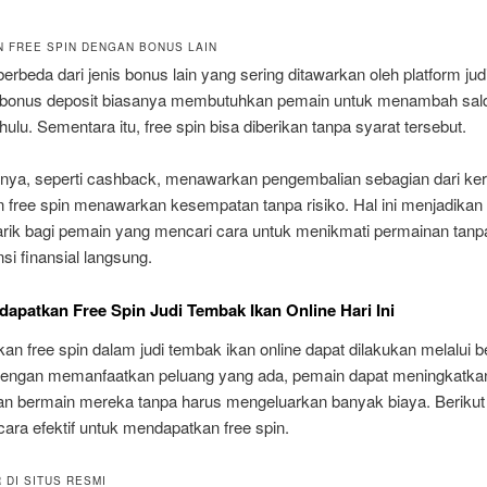
 FREE SPIN DENGAN BONUS LAIN
berbeda dari jenis bonus lain yang sering ditawarkan oleh platform judi
 bonus deposit biasanya membutuhkan pemain untuk menambah sal
ahulu. Sementara itu, free spin bisa diberikan tanpa syarat tersebut.
nnya, seperti cashback, menawarkan pengembalian sebagian dari ker
free spin menawarkan kesempatan tanpa risiko. Hal ini menjadikan 
arik bagi pemain yang mencari cara untuk menikmati permainan tanp
i finansial langsung.
apatkan Free Spin Judi Tembak Ikan Online Hari Ini
n free spin dalam judi tembak ikan online dapat dilakukan melalui 
engan memanfaatkan peluang yang ada, pemain dapat meningkatka
n bermain mereka tanpa harus mengeluarkan banyak biaya. Berikut
ara efektif untuk mendapatkan free spin.
 DI SITUS RESMI