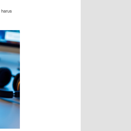
 harus