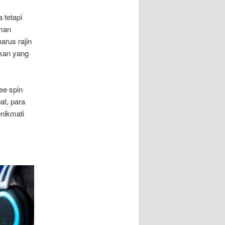
 tetapi
aman
arus rajin
ikan yang
ee spin
t, para
nikmati