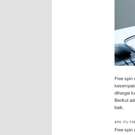
Free spin
kesempata
dihargai k
Berikut a
baik.
APA ITU FR
Free spin