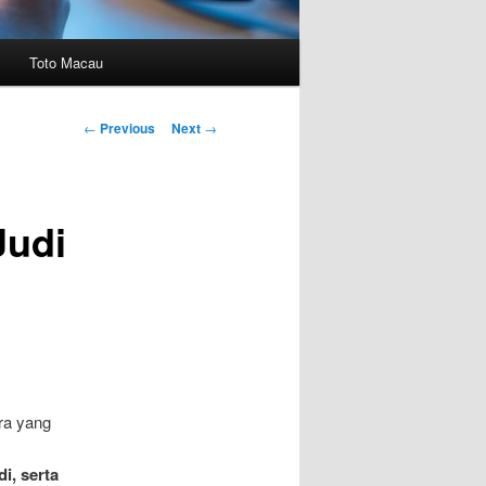
Toto Macau
Post
←
Previous
Next
→
navigation
Judi
ra yang
i, serta