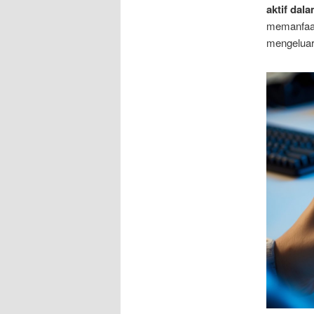
aktif dal
memanfaat
mengeluar