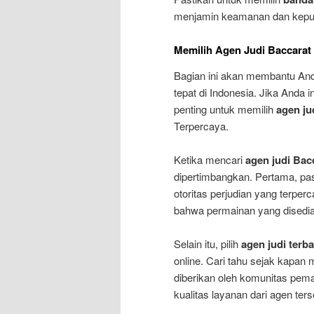
menjamin keamanan dan kepu
Memilih Agen Judi Baccarat
Bagian ini akan membantu A
tepat di Indonesia. Jika Anda
penting untuk memilih
agen ju
Terpercaya.
Ketika mencari
agen judi Bac
dipertimbangkan. Pertama, past
otoritas perjudian yang terpe
bahwa permainan yang disedia
Selain itu, pilih
agen judi terba
online. Cari tahu sejak kapan 
diberikan oleh komunitas pem
kualitas layanan dari agen ters