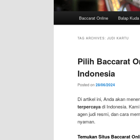
Main
Baccarat Online
Balap Kuda
menu
TAG ARCHIVES:
JUDI KARTU
Pilih Baccarat O
Indonesia
Posted on
28/06/2024
Di artikel ini, Anda akan men
terpercaya
di Indonesia. Kami
agen judi resmi, dan cara m
nyaman.
Temukan Situs Baccarat Onli