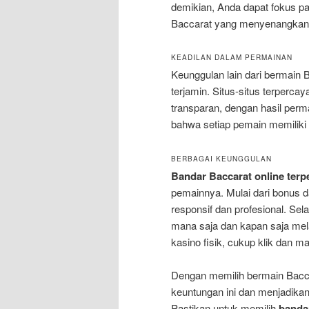
demikian, Anda dapat fokus 
Baccarat yang menyenangkan
KEADILAN DALAM PERMAINAN
Keunggulan lain dari bermain 
terjamin. Situs-situs terperc
transparan, dengan hasil perm
bahwa setiap pemain memilik
BERBAGAI KEUNGGULAN
Bandar Baccarat online terp
pemainnya. Mulai dari bonus 
responsif dan profesional. Se
mana saja dan kapan saja melal
kasino fisik, cukup klik dan 
Dengan memilih bermain Bacc
keuntungan ini dan menjadika
Pastikan untuk memilih
bandar