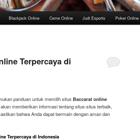
Blackjack Online
Ceme Online
Judi Esports
Poker Online
nline Terpercaya di
emukan panduan untuk memilih situs
Baccarat online
 akan memberikan informasi tentang situs-situs terbaik,
emastikan bahwa Anda dapat bermain dengan aman dan
ne Terpercaya di Indonesia