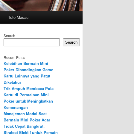
Toto Macau
Search
Search
Recent Posts
Kelebihan Bermain Mini
Poker Dibandingkan Game
Kartu Lainnya yang Patut
Diketahui
Trik Ampuh Membaca Pola
Kartu di Permainan Mini
Poker untuk Meningkatkan
Kemenangan
Manajemen Modal Saat
Bermain Mini Poker Agar
Tidak Cepat Bangkrut:
Strategi Efektif untuk Pemain