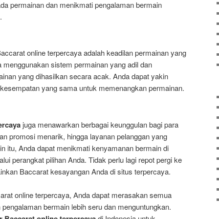
pada permainan dan menikmati pengalaman bermain
.
Baccarat online terpercaya adalah keadilan permainan yang
aya menggunakan sistem permainan yang adil dan
ainan yang dihasilkan secara acak. Anda dapat yakin
i kesempatan yang sama untuk memenangkan permainan.
ercaya
juga menawarkan berbagai keunggulan bagi para
dan promosi menarik, hingga layanan pelanggan yang
lain itu, Anda dapat menikmati kenyamanan bermain di
ui perangkat pilihan Anda. Tidak perlu lagi repot pergi ke
mainkan Baccarat kesayangan Anda di situs terpercaya.
arat online terpercaya, Anda dapat merasakan semua
n pengalaman bermain lebih seru dan menguntungkan.
 Baccarat online terpercaya
di Indonesia untuk