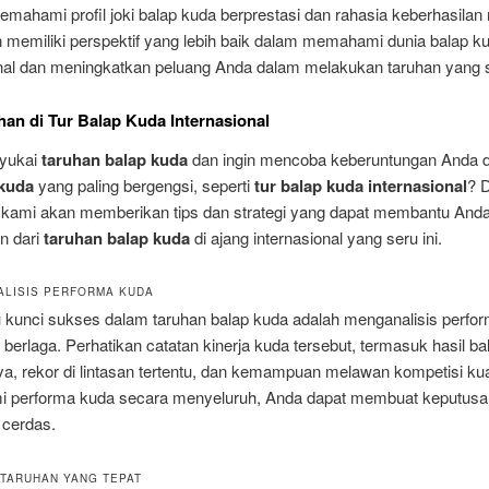
mahami profil joki balap kuda berprestasi dan rahasia keberhasilan
 memiliki perspektif yang lebih baik dalam memahami dunia balap k
onal dan meningkatkan peluang Anda dalam melakukan taruhan yang 
han di Tur Balap Kuda Internasional
yukai
taruhan balap kuda
dan ingin mencoba keberuntungan Anda 
 kuda
yang paling bergengsi, seperti
tur balap kuda internasional
? 
i, kami akan memberikan tips dan strategi yang dapat membantu And
n dari
taruhan balap kuda
di ajang internasional yang seru ini.
ALISIS PERFORMA KUDA
u kunci sukses dalam taruhan balap kuda adalah menganalisis perfo
berlaga. Perhatikan catatan kinerja kuda tersebut, termasuk hasil ba
a, rekor di lintasan tertentu, dan kemampuan melawan kompetisi ku
performa kuda secara menyeluruh, Anda dapat membuat keputusa
 cerdas.
H TARUHAN YANG TEPAT