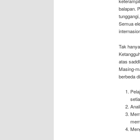
keterampi
balapan. 
tunggangi
Semua ele
internasion
Tak hanya 
Ketangguh
atas saddl
Masing-mas
berbeda d
Pela
setia
Anal
Mema
memi
Meng