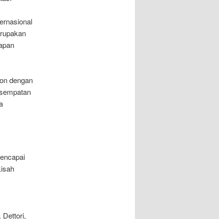
ernasional
erupakan
lapan
nton dengan
kesempatan
a
encapai
kisah
 Dettori,