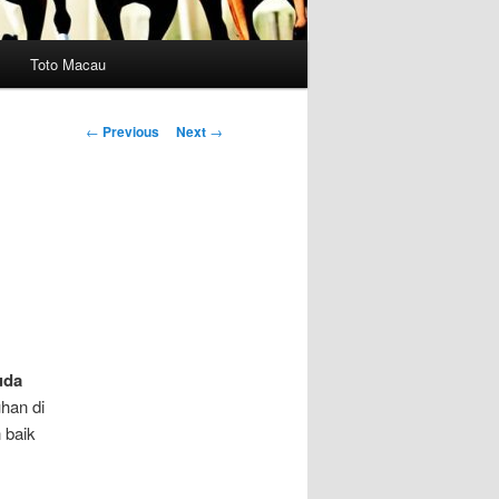
Toto Macau
Post
←
Previous
Next
→
navigation
a
uda
uhan di
 baik