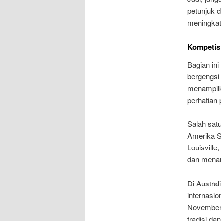
petunjuk 
meningkat
Kompetisi
Bagian in
bergengsi 
menampilka
perhatian 
Salah sat
Amerika Se
Louisville
dan menamp
Di Austral
internasio
November d
tradisi da