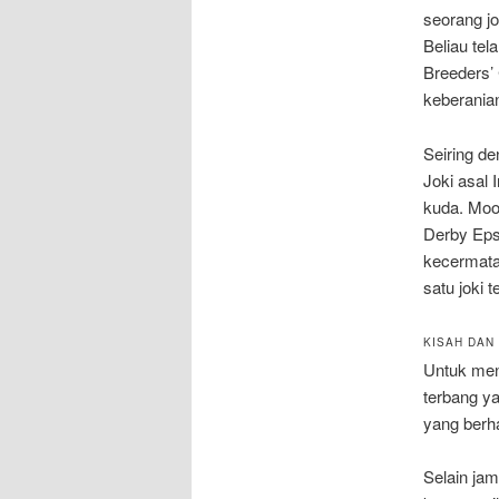
seorang jo
Beliau te
Breeders’
keberania
Seiring de
Joki asal
kuda. Moo
Derby Epso
kecermata
satu joki t
KISAH DAN
Untuk menj
terbang ya
yang berh
Selain jam