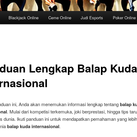
Blackjack Online
Ceme Online
Judi Esports
Poker Online
duan Lengkap Balap Kud
ernasional
duan ini, Anda akan menemukan informasi lengkap tentang
balap k
onal
. Mulai dari kompetisi terkemuka, joki berprestasi, hingga tips tar
as dunia. Ikuti panduan ini untuk mendapatkan pemahaman yang lebih
unia
balap kuda internasional
.