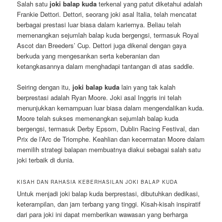
Salah satu
joki balap kuda
terkenal yang patut diketahui adalah
Frankie Dettori. Dettori, seorang joki asal Italia, telah mencatat
berbagai prestasi luar biasa dalam kariernya. Beliau telah
memenangkan sejumlah balap kuda bergengsi, termasuk Royal
Ascot dan Breeders’ Cup. Dettori juga dikenal dengan gaya
berkuda yang mengesankan serta keberanian dan
ketangkasannya dalam menghadapi tantangan di atas saddle.
Seiring dengan itu,
joki balap kuda
lain yang tak kalah
berprestasi adalah Ryan Moore. Joki asal Inggris ini telah
menunjukkan kemampuan luar biasa dalam mengendalikan kuda.
Moore telah sukses memenangkan sejumlah balap kuda
bergengsi, termasuk Derby Epsom, Dublin Racing Festival, dan
Prix de l’Arc de Triomphe. Keahlian dan kecermatan Moore dalam
memilih strategi balapan membuatnya diakui sebagai salah satu
joki terbaik di dunia.
KISAH DAN RAHASIA KEBERHASILAN JOKI BALAP KUDA
Untuk menjadi joki balap kuda berprestasi, dibutuhkan dedikasi,
keterampilan, dan jam terbang yang tinggi. Kisah-kisah inspiratif
dari para joki ini dapat memberikan wawasan yang berharga