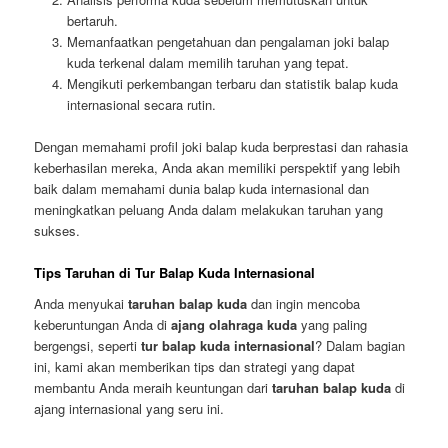
bertaruh.
Memanfaatkan pengetahuan dan pengalaman joki balap
kuda terkenal dalam memilih taruhan yang tepat.
Mengikuti perkembangan terbaru dan statistik balap kuda
internasional secara rutin.
Dengan memahami profil joki balap kuda berprestasi dan rahasia
keberhasilan mereka, Anda akan memiliki perspektif yang lebih
baik dalam memahami dunia balap kuda internasional dan
meningkatkan peluang Anda dalam melakukan taruhan yang
sukses.
Tips Taruhan di Tur Balap Kuda Internasional
Anda menyukai
taruhan balap kuda
dan ingin mencoba
keberuntungan Anda di
ajang olahraga kuda
yang paling
bergengsi, seperti
tur balap kuda internasional
? Dalam bagian
ini, kami akan memberikan tips dan strategi yang dapat
membantu Anda meraih keuntungan dari
taruhan balap kuda
di
ajang internasional yang seru ini.