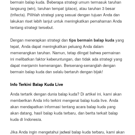
bermain balap kuda. Beberapa strategi umum termasuk taruhan
langsung (win), taruhan tempat (place), atau taruhan 3 besar
(trifecta). Pilihlah strategi yang sesuai dengan tujuan Anda dan
lakukan riset lebih lanjut untuk meningkatkan pemahaman Anda
tentang strategi tersebut.
Dengan menerapkan strategi dan
tips bermain balap kuda
yang
tepat, Anda dapat meningkatkan peluang Anda dalam
memenangkan taruhan. Namun, tetap diingat bahwa permainan
ini melibatkan faktor keberuntungan, dan tidak ada strategi yang
dapat menjamin kemenangan. Bersenang-senanglah dengan
bermain balap kuda dan selalu bertaruh dengan bijak!
Info Terkini Balap Kuda Live
Anda tertarik dengan dunia balap kuda? Di artikel ini, kami akan
memberikan Anda info terkini mengenai balap kuda live. Anda
akan mendapatkan informasi tentang acara balap kuda yang
akan datang, hasil balap kuda terbaru, dan berita terkait balap
kuda di Indonesia.
Jika Anda ingin mengetahui jadwal balap kuda terbaru, kami akan