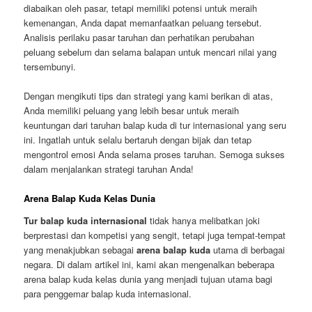
diabaikan oleh pasar, tetapi memiliki potensi untuk meraih
kemenangan, Anda dapat memanfaatkan peluang tersebut.
Analisis perilaku pasar taruhan dan perhatikan perubahan
peluang sebelum dan selama balapan untuk mencari nilai yang
tersembunyi.
Dengan mengikuti tips dan strategi yang kami berikan di atas,
Anda memiliki peluang yang lebih besar untuk meraih
keuntungan dari taruhan balap kuda di tur internasional yang seru
ini. Ingatlah untuk selalu bertaruh dengan bijak dan tetap
mengontrol emosi Anda selama proses taruhan. Semoga sukses
dalam menjalankan strategi taruhan Anda!
Arena Balap Kuda Kelas Dunia
Tur balap kuda internasional
tidak hanya melibatkan joki
berprestasi dan kompetisi yang sengit, tetapi juga tempat-tempat
yang menakjubkan sebagai
arena balap kuda
utama di berbagai
negara. Di dalam artikel ini, kami akan mengenalkan beberapa
arena balap kuda kelas dunia yang menjadi tujuan utama bagi
para penggemar balap kuda internasional.