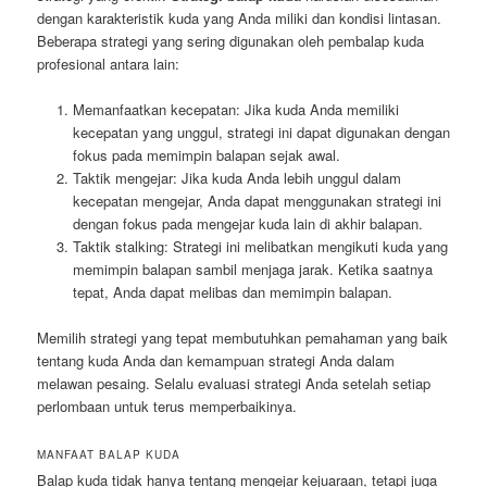
dengan karakteristik kuda yang Anda miliki dan kondisi lintasan.
Beberapa strategi yang sering digunakan oleh pembalap kuda
profesional antara lain:
Memanfaatkan kecepatan: Jika kuda Anda memiliki
kecepatan yang unggul, strategi ini dapat digunakan dengan
fokus pada memimpin balapan sejak awal.
Taktik mengejar: Jika kuda Anda lebih unggul dalam
kecepatan mengejar, Anda dapat menggunakan strategi ini
dengan fokus pada mengejar kuda lain di akhir balapan.
Taktik stalking: Strategi ini melibatkan mengikuti kuda yang
memimpin balapan sambil menjaga jarak. Ketika saatnya
tepat, Anda dapat melibas dan memimpin balapan.
Memilih strategi yang tepat membutuhkan pemahaman yang baik
tentang kuda Anda dan kemampuan strategi Anda dalam
melawan pesaing. Selalu evaluasi strategi Anda setelah setiap
perlombaan untuk terus memperbaikinya.
MANFAAT BALAP KUDA
Balap kuda tidak hanya tentang mengejar kejuaraan, tetapi juga