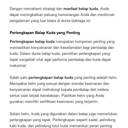
Dengan memahami strategi dan
manfaat balap kuda
, Anda
dapat meningkatkan peluang kemenangan Anda dan menikmati
pengalaman yang luar biasa di dunia olahraga ini.
Perlengkapan Balap Kuda yang Penting
Perlengkapan balap kuda
merupakan komponen penting yang
memastikan kenyamanan dan keselamatan bagi pembalap dan
kuda. Dalam dunia balap kuda, pemilihan perlengkapan yang
tepat sangatlah vital agar performa pembalap dan kuda dapat
maksimal.
Salah satu
perlengkapan balap kuda
yang penting adalah helm.
Mempakai helm yang sesuai dengan standar keamanan dan
kenyamanan dapat melindungi kepala pembalap dari cedera
serius saat terjadi kecelakaan. Pastikan helm yang Anda
gunakan memiliki sertifikasi keamanan yang terjamin.
Selain helm, kuda yang digunakan dalam balap juga memerlukan
perlengkapan yang tepat. Perlengkapan seperti sadel, pelindung
kaki kuda, dan pelindung lutut kuda memainkan peran penting