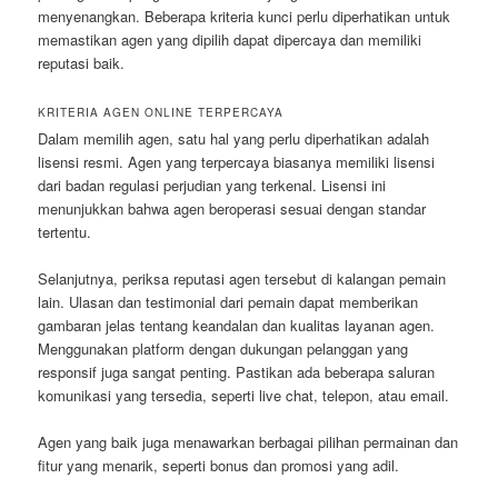
menyenangkan. Beberapa kriteria kunci perlu diperhatikan untuk
memastikan agen yang dipilih dapat dipercaya dan memiliki
reputasi baik.
KRITERIA AGEN ONLINE TERPERCAYA
Dalam memilih agen, satu hal yang perlu diperhatikan adalah
lisensi resmi. Agen yang terpercaya biasanya memiliki lisensi
dari badan regulasi perjudian yang terkenal. Lisensi ini
menunjukkan bahwa agen beroperasi sesuai dengan standar
tertentu.
Selanjutnya, periksa reputasi agen tersebut di kalangan pemain
lain. Ulasan dan testimonial dari pemain dapat memberikan
gambaran jelas tentang keandalan dan kualitas layanan agen.
Menggunakan platform dengan dukungan pelanggan yang
responsif juga sangat penting. Pastikan ada beberapa saluran
komunikasi yang tersedia, seperti live chat, telepon, atau email.
Agen yang baik juga menawarkan berbagai pilihan permainan dan
fitur yang menarik, seperti bonus dan promosi yang adil.