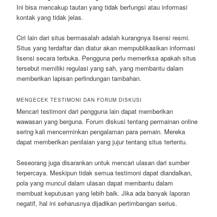
Ini bisa mencakup tautan yang tidak berfungsi atau informasi
kontak yang tidak jelas.
Ciri lain dari situs bermasalah adalah kurangnya lisensi resmi.
Situs yang terdaftar dan diatur akan mempublikasikan informasi
lisensi secara terbuka. Pengguna perlu memeriksa apakah situs
tersebut memiliki regulasi yang sah, yang membantu dalam
memberikan lapisan perlindungan tambahan.
MENGECEK TESTIMONI DAN FORUM DISKUSI
Mencari testimoni dari pengguna lain dapat memberikan
wawasan yang berguna. Forum diskusi tentang permainan online
sering kali mencerminkan pengalaman para pemain. Mereka
dapat memberikan penilaian yang jujur tentang situs tertentu.
Seseorang juga disarankan untuk mencari ulasan dari sumber
terpercaya. Meskipun tidak semua testimoni dapat diandalkan,
pola yang muncul dalam ulasan dapat membantu dalam
membuat keputusan yang lebih baik. Jika ada banyak laporan
negatif, hal ini seharusnya dijadikan pertimbangan serius.