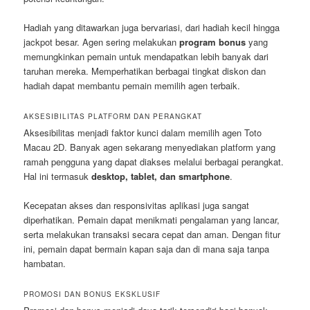
Hadiah yang ditawarkan juga bervariasi, dari hadiah kecil hingga
jackpot besar. Agen sering melakukan
program bonus
yang
memungkinkan pemain untuk mendapatkan lebih banyak dari
taruhan mereka. Memperhatikan berbagai tingkat diskon dan
hadiah dapat membantu pemain memilih agen terbaik.
AKSESIBILITAS PLATFORM DAN PERANGKAT
Aksesibilitas menjadi faktor kunci dalam memilih agen Toto
Macau 2D. Banyak agen sekarang menyediakan platform yang
ramah pengguna yang dapat diakses melalui berbagai perangkat.
Hal ini termasuk
desktop, tablet, dan smartphone
.
Kecepatan akses dan responsivitas aplikasi juga sangat
diperhatikan. Pemain dapat menikmati pengalaman yang lancar,
serta melakukan transaksi secara cepat dan aman. Dengan fitur
ini, pemain dapat bermain kapan saja dan di mana saja tanpa
hambatan.
PROMOSI DAN BONUS EKSKLUSIF