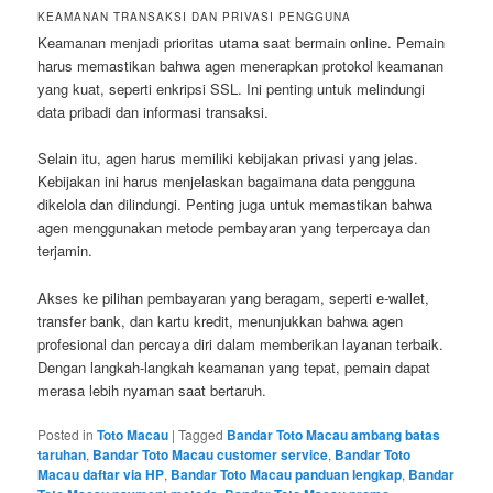
KEAMANAN TRANSAKSI DAN PRIVASI PENGGUNA
Keamanan menjadi prioritas utama saat bermain online. Pemain
harus memastikan bahwa agen menerapkan protokol keamanan
yang kuat, seperti enkripsi SSL. Ini penting untuk melindungi
data pribadi dan informasi transaksi.
Selain itu, agen harus memiliki kebijakan privasi yang jelas.
Kebijakan ini harus menjelaskan bagaimana data pengguna
dikelola dan dilindungi. Penting juga untuk memastikan bahwa
agen menggunakan metode pembayaran yang terpercaya dan
terjamin.
Akses ke pilihan pembayaran yang beragam, seperti e-wallet,
transfer bank, dan kartu kredit, menunjukkan bahwa agen
profesional dan percaya diri dalam memberikan layanan terbaik.
Dengan langkah-langkah keamanan yang tepat, pemain dapat
merasa lebih nyaman saat bertaruh.
Posted in
Toto Macau
|
Tagged
Bandar Toto Macau ambang batas
taruhan
,
Bandar Toto Macau customer service
,
Bandar Toto
Macau daftar via HP
,
Bandar Toto Macau panduan lengkap
,
Bandar