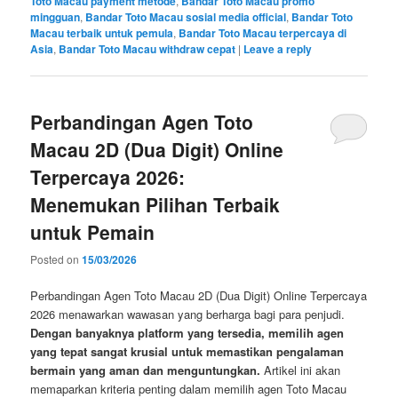
Toto Macau payment metode
,
Bandar Toto Macau promo
mingguan
,
Bandar Toto Macau sosial media official
,
Bandar Toto
Macau terbaik untuk pemula
,
Bandar Toto Macau terpercaya di
Asia
,
Bandar Toto Macau withdraw cepat
|
Leave a reply
Perbandingan Agen Toto
Macau 2D (Dua Digit) Online
Terpercaya 2026:
Menemukan Pilihan Terbaik
untuk Pemain
Posted on
15/03/2026
Perbandingan Agen Toto Macau 2D (Dua Digit) Online Terpercaya
2026 menawarkan wawasan yang berharga bagi para penjudi.
Dengan banyaknya platform yang tersedia, memilih agen
yang tepat sangat krusial untuk memastikan pengalaman
bermain yang aman dan menguntungkan.
Artikel ini akan
memaparkan kriteria penting dalam memilih agen Toto Macau