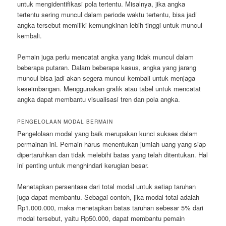
untuk mengidentifikasi pola tertentu. Misalnya, jika angka
tertentu sering muncul dalam periode waktu tertentu, bisa jadi
angka tersebut memiliki kemungkinan lebih tinggi untuk muncul
kembali.
Pemain juga perlu mencatat angka yang tidak muncul dalam
beberapa putaran. Dalam beberapa kasus, angka yang jarang
muncul bisa jadi akan segera muncul kembali untuk menjaga
keseimbangan. Menggunakan grafik atau tabel untuk mencatat
angka dapat membantu visualisasi tren dan pola angka.
PENGELOLAAN MODAL BERMAIN
Pengelolaan modal yang baik merupakan kunci sukses dalam
permainan ini. Pemain harus menentukan jumlah uang yang siap
dipertaruhkan dan tidak melebihi batas yang telah ditentukan. Hal
ini penting untuk menghindari kerugian besar.
Menetapkan persentase dari total modal untuk setiap taruhan
juga dapat membantu. Sebagai contoh, jika modal total adalah
Rp1.000.000, maka menetapkan batas taruhan sebesar 5% dari
modal tersebut, yaitu Rp50.000, dapat membantu pemain