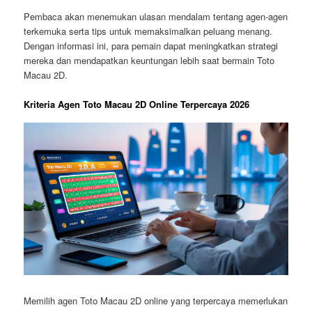
Pembaca akan menemukan ulasan mendalam tentang agen-agen
terkemuka serta tips untuk memaksimalkan peluang menang.
Dengan informasi ini, para pemain dapat meningkatkan strategi
mereka dan mendapatkan keuntungan lebih saat bermain Toto
Macau 2D.
Kriteria Agen Toto Macau 2D Online Terpercaya 2026
Memilih agen Toto Macau 2D online yang terpercaya memerlukan