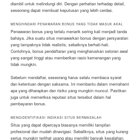
diambil untuk melindungi diri. Dengan perhatian terhadap detail,
seseorang dapat membuat keputusan yang lebih cerdas.
MENGHINDARI PENAWARAN BONUS YANG TIDAK MASUK AKAL
Penawaran bonus yang terlalu menarik sering kali menjadi tanda
bahaya. Jika suatu situs menawarkan bonus dengan persyaratan
yang tampaknya tidak realistis, sebaiknya berhati-hati.
Contohnya, bonus pendaftaran yang mengharuskan setoran awal
yang sangat tinggi atau memberikan rasio kemenangan yang
tidak mungkin.
Sebelum mendaftar, seseorang harus selalu membaca syarat
dan ketentuan dengan saksama. Ini membantu dalam memahami
apa yang diharapkan dan risiko yang mungkin muncul. Pastikan
juga untuk memeriksa reputasi situs tersebut dalam hal
pembayaran bonus.
MENGIDENTIFIKASI INDIKASI SITUS BERMASALAH
Situs yang dapat dipercaya biasanya memiliki tampilan
profesional dan mudah dinavigasi. Sebaliknya, situs yang kurang
serius mungkin terlihat usang atau memiliki banyak kesalahan.