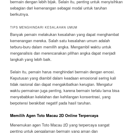
bermain dengan lebih bijak. Selain itu, penting untuk menyisihkan
sebagian dari kemenangan sebagai modal untuk taruhan
berikutnya.
TIPS MENGHINDARI KESALAHAN UMUM
Banyak pemain melakukan kesalahan yang dapat menghambat
kemenangan mereka. Salah satu kesalahan umum adalah
terburu-buru dalam memilih angka. Mengambil waktu untuk
menganalisis dan merencanakan pilihan angka dapat menjadi
langkah yang lebih baik.
Selain itu, pemain harus menghindari bermain dengan emosi.
Keputusan yang diambil dalam keadaan emosional sering kali
tidak rasional dan dapat mengakibatkan kerugian. Mengatur
waktu permainan juga penting, karena bermain terlalu lama bisa
menyebabkan kelelahan dan kehilangan konsentrasi, yang
berpotensi berakibat negatif pada hasil taruhan.
Memilih Agen Toto Macau 2D Online Terpercaya
Menemukan agen Toto Macau 2D yang terpercaya sangat
penting untuk pengalaman bermain yang aman dan