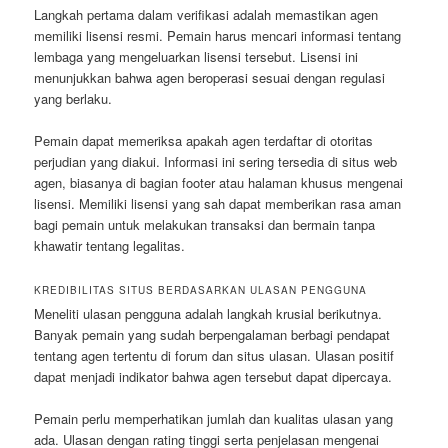
Langkah pertama dalam verifikasi adalah memastikan agen
memiliki lisensi resmi. Pemain harus mencari informasi tentang
lembaga yang mengeluarkan lisensi tersebut. Lisensi ini
menunjukkan bahwa agen beroperasi sesuai dengan regulasi
yang berlaku.
Pemain dapat memeriksa apakah agen terdaftar di otoritas
perjudian yang diakui. Informasi ini sering tersedia di situs web
agen, biasanya di bagian footer atau halaman khusus mengenai
lisensi. Memiliki lisensi yang sah dapat memberikan rasa aman
bagi pemain untuk melakukan transaksi dan bermain tanpa
khawatir tentang legalitas.
KREDIBILITAS SITUS BERDASARKAN ULASAN PENGGUNA
Meneliti ulasan pengguna adalah langkah krusial berikutnya.
Banyak pemain yang sudah berpengalaman berbagi pendapat
tentang agen tertentu di forum dan situs ulasan. Ulasan positif
dapat menjadi indikator bahwa agen tersebut dapat dipercaya.
Pemain perlu memperhatikan jumlah dan kualitas ulasan yang
ada. Ulasan dengan rating tinggi serta penjelasan mengenai