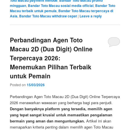
Toto Macau payment metode
,
Bandar Toto Macau promo
mingguan
,
Bandar Toto Macau sosial media official
,
Bandar Toto
Macau terbaik untuk pemula
,
Bandar Toto Macau terpercaya di
Asia
,
Bandar Toto Macau withdraw cepat
|
Leave a reply
Perbandingan Agen Toto
Macau 2D (Dua Digit) Online
Terpercaya 2026:
Menemukan Pilihan Terbaik
untuk Pemain
Posted on
15/03/2026
Perbandingan Agen Toto Macau 2D (Dua Digit) Online Terpercaya
2026 menawarkan wawasan yang berharga bagi para penjudi.
Dengan banyaknya platform yang tersedia, memilih agen
yang tepat sangat krusial untuk memastikan pengalaman
bermain yang aman dan menguntungkan.
Artikel ini akan
memaparkan kriteria penting dalam memilih agen Toto Macau