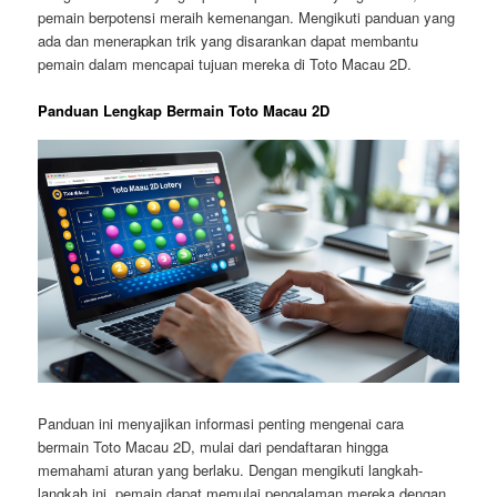
pemain berpotensi meraih kemenangan. Mengikuti panduan yang
ada dan menerapkan trik yang disarankan dapat membantu
pemain dalam mencapai tujuan mereka di Toto Macau 2D.
Panduan Lengkap Bermain Toto Macau 2D
Panduan ini menyajikan informasi penting mengenai cara
bermain Toto Macau 2D, mulai dari pendaftaran hingga
memahami aturan yang berlaku. Dengan mengikuti langkah-
langkah ini, pemain dapat memulai pengalaman mereka dengan