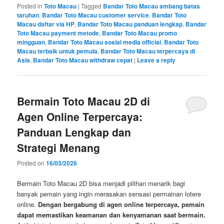
Posted in
Toto Macau
|
Tagged
Bandar Toto Macau ambang batas
taruhan
,
Bandar Toto Macau customer service
,
Bandar Toto
Macau daftar via HP
,
Bandar Toto Macau panduan lengkap
,
Bandar
Toto Macau payment metode
,
Bandar Toto Macau promo
mingguan
,
Bandar Toto Macau sosial media official
,
Bandar Toto
Macau terbaik untuk pemula
,
Bandar Toto Macau terpercaya di
Asia
,
Bandar Toto Macau withdraw cepat
|
Leave a reply
Bermain Toto Macau 2D di
Agen Online Terpercaya:
Panduan Lengkap dan
Strategi Menang
Posted on
16/03/2026
Bermain Toto Macau 2D bisa menjadi pilihan menarik bagi
banyak pemain yang ingin merasakan sensasi permainan lotere
online.
Dengan bergabung di agen online terpercaya, pemain
dapat memastikan keamanan dan kenyamanan saat bermain.