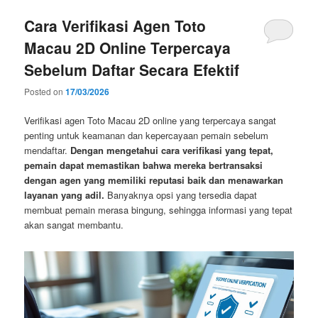
Cara Verifikasi Agen Toto
Macau 2D Online Terpercaya
Sebelum Daftar Secara Efektif
Posted on
17/03/2026
Verifikasi agen Toto Macau 2D online yang terpercaya sangat
penting untuk keamanan dan kepercayaan pemain sebelum
mendaftar.
Dengan mengetahui cara verifikasi yang tepat,
pemain dapat memastikan bahwa mereka bertransaksi
dengan agen yang memiliki reputasi baik dan menawarkan
layanan yang adil.
Banyaknya opsi yang tersedia dapat
membuat pemain merasa bingung, sehingga informasi yang tepat
akan sangat membantu.