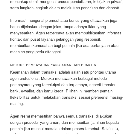
mencakup detail mengenai proses pendaftaran, kebijakan privasi,
serta langkah-langkah dalam melakukan penarikan dan deposit.
Informasi mengenai promosi atau bonus yang ditawarkan juga
harus dijelaskan dengan jelas, tanpa adanya iklan yang
menyesatkan. Agen terpercaya akan mempublikasikan informasi
kontak dan pusat layanan pelanggan yang responsif,
memberikan kemudahan bagi pemain jika ada pertanyaan atau
masalah yang perlu ditangani.
METODE PEMBAYARAN YANG AMAN DAN PRAKTIS
Keamanan dalam transaksi adalah salah satu prioritas utama
agen profesional. Mereka menawarkan berbagai metode
pembayaran yang terenkripsi dan terpercaya, seperti transfer
bank, e-wallet, dan kartu kredit. Pilihan ini memberi pemain
fleksibilitas untuk melakukan transaksi sesuai preferensi masing-
masing.
Agen resmi memastikan bahwa semua transaksi dilakukan
dengan prosedur yang aman, dan memberikan jaminan kepada
pemain jika muncul masalah dalam proses tersebut. Selain itu,