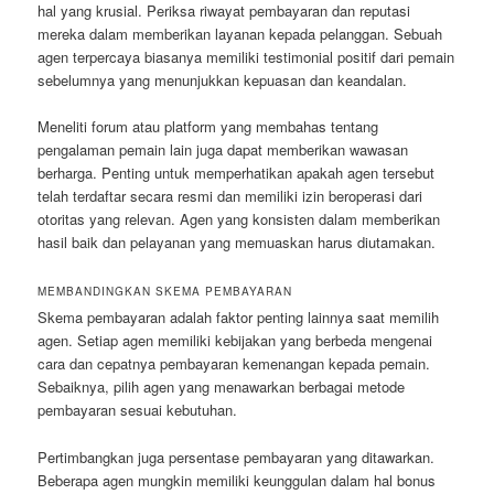
hal yang krusial. Periksa riwayat pembayaran dan reputasi
mereka dalam memberikan layanan kepada pelanggan. Sebuah
agen terpercaya biasanya memiliki testimonial positif dari pemain
sebelumnya yang menunjukkan kepuasan dan keandalan.
Meneliti forum atau platform yang membahas tentang
pengalaman pemain lain juga dapat memberikan wawasan
berharga. Penting untuk memperhatikan apakah agen tersebut
telah terdaftar secara resmi dan memiliki izin beroperasi dari
otoritas yang relevan. Agen yang konsisten dalam memberikan
hasil baik dan pelayanan yang memuaskan harus diutamakan.
MEMBANDINGKAN SKEMA PEMBAYARAN
Skema pembayaran adalah faktor penting lainnya saat memilih
agen. Setiap agen memiliki kebijakan yang berbeda mengenai
cara dan cepatnya pembayaran kemenangan kepada pemain.
Sebaiknya, pilih agen yang menawarkan berbagai metode
pembayaran sesuai kebutuhan.
Pertimbangkan juga persentase pembayaran yang ditawarkan.
Beberapa agen mungkin memiliki keunggulan dalam hal bonus