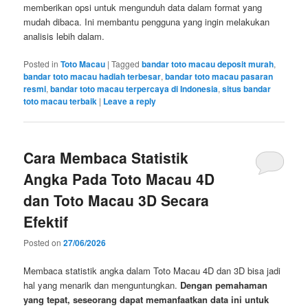
memberikan opsi untuk mengunduh data dalam format yang
mudah dibaca. Ini membantu pengguna yang ingin melakukan
analisis lebih dalam.
Posted in
Toto Macau
|
Tagged
bandar toto macau deposit murah
,
bandar toto macau hadiah terbesar
,
bandar toto macau pasaran
resmi
,
bandar toto macau terpercaya di Indonesia
,
situs bandar
toto macau terbaik
|
Leave a reply
Cara Membaca Statistik
Angka Pada Toto Macau 4D
dan Toto Macau 3D Secara
Efektif
Posted on
27/06/2026
Membaca statistik angka dalam Toto Macau 4D dan 3D bisa jadi
hal yang menarik dan menguntungkan.
Dengan pemahaman
yang tepat, seseorang dapat memanfaatkan data ini untuk