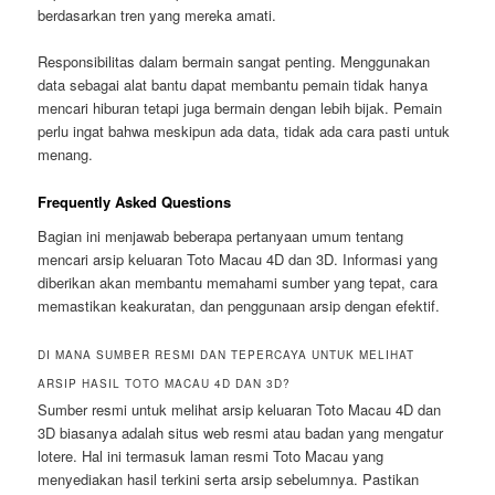
berdasarkan tren yang mereka amati.
Responsibilitas dalam bermain sangat penting. Menggunakan
data sebagai alat bantu dapat membantu pemain tidak hanya
mencari hiburan tetapi juga bermain dengan lebih bijak. Pemain
perlu ingat bahwa meskipun ada data, tidak ada cara pasti untuk
menang.
Frequently Asked Questions
Bagian ini menjawab beberapa pertanyaan umum tentang
mencari arsip keluaran Toto Macau 4D dan 3D. Informasi yang
diberikan akan membantu memahami sumber yang tepat, cara
memastikan keakuratan, dan penggunaan arsip dengan efektif.
DI MANA SUMBER RESMI DAN TEPERCAYA UNTUK MELIHAT
ARSIP HASIL TOTO MACAU 4D DAN 3D?
Sumber resmi untuk melihat arsip keluaran Toto Macau 4D dan
3D biasanya adalah situs web resmi atau badan yang mengatur
lotere. Hal ini termasuk laman resmi Toto Macau yang
menyediakan hasil terkini serta arsip sebelumnya. Pastikan