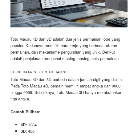
Toto Macau 4D dan 3D adalah dua jenis permainan lotre yang
populer. Keduanya memiliki cara kerja yang berbeda, aturan
permainan, dan mekanisme pengundian yang unik. Berikut
adalah penjelasan mengenai masing-masing jenis permainan.
PERBEDAAN SISTEM 4D DAN 3D
Toto Macau 4D dan 3D berbeda dalam jumlah digit yang dipilih.
Pada Toto Macau 4D, pemain memilih empat angka dari 0000
hingga 9999. Sebaliknya, Toto Macau 3D hanya membutuhkan
tiga angka.
Contoh Pilihan:
4D:
1234
3D:
456