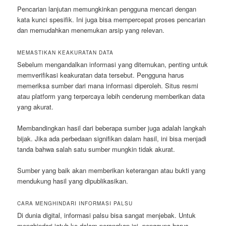
Pencarian lanjutan memungkinkan pengguna mencari dengan
kata kunci spesifik. Ini juga bisa mempercepat proses pencarian
dan memudahkan menemukan arsip yang relevan.
MEMASTIKAN KEAKURATAN DATA
Sebelum mengandalkan informasi yang ditemukan, penting untuk
memverifikasi keakuratan data tersebut. Pengguna harus
memeriksa sumber dari mana informasi diperoleh. Situs resmi
atau platform yang terpercaya lebih cenderung memberikan data
yang akurat.
Membandingkan hasil dari beberapa sumber juga adalah langkah
bijak. Jika ada perbedaan signifikan dalam hasil, ini bisa menjadi
tanda bahwa salah satu sumber mungkin tidak akurat.
Sumber yang baik akan memberikan keterangan atau bukti yang
mendukung hasil yang dipublikasikan.
CARA MENGHINDARI INFORMASI PALSU
Di dunia digital, informasi palsu bisa sangat menjebak. Untuk
menghindari jatuh ke dalam perangkap ini, pengguna harus