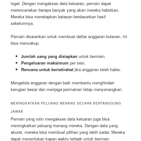
togel. Dengan mengakses data keluaran, pemain dapat
merencanakan berapa banyak yang akan mereka habiskan.
Mereka bisa menetapkan batasan berdasarkan hasil
sebelumnya.
Pemain disarankan untuk membuat daftar anggaran bulanan. Ini
bisa mencakup:
Jumlah uang yang disiapkan
untuk bermain.
Pengeluaran maksimum
per sesi.
Rencana untuk beristirahat
jika anggaran telah habis.
Mengelola anggaran dengan baik membantu menghindari
kerugian besar dan menjaga permainan tetap menyenangkan.
MENINGKATKAN PELUANG MENANG SECARA BERTANGGUNG
JAWAB
Pemain yang rutin mengakses data keluaran juga bisa
meningkatkan peluang menang mereka. Dengan data yang
akurat, mereka bisa membuat pilihan yang lebih sadar. Mereka
dapat menentukan kapan waktu terbaik untuk bermain