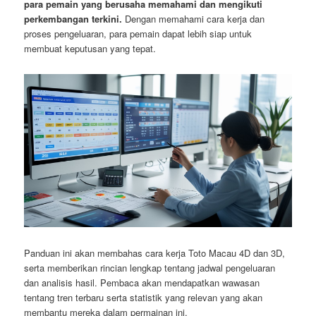
para pemain yang berusaha memahami dan mengikuti
perkembangan terkini.
Dengan memahami cara kerja dan
proses pengeluaran, para pemain dapat lebih siap untuk
membuat keputusan yang tepat.
Panduan ini akan membahas cara kerja Toto Macau 4D dan 3D,
serta memberikan rincian lengkap tentang jadwal pengeluaran
dan analisis hasil. Pembaca akan mendapatkan wawasan
tentang tren terbaru serta statistik yang relevan yang akan
membantu mereka dalam permainan ini.