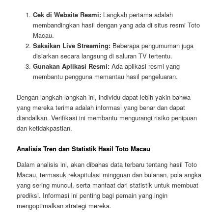
Cek di Website Resmi:
Langkah pertama adalah
membandingkan hasil dengan yang ada di situs resmi Toto
Macau.
Saksikan Live Streaming:
Beberapa pengumuman juga
disiarkan secara langsung di saluran TV tertentu.
Gunakan Aplikasi Resmi:
Ada aplikasi resmi yang
membantu pengguna memantau hasil pengeluaran.
Dengan langkah-langkah ini, individu dapat lebih yakin bahwa
yang mereka terima adalah informasi yang benar dan dapat
diandalkan. Verifikasi ini membantu mengurangi risiko penipuan
dan ketidakpastian.
Analisis Tren dan Statistik Hasil Toto Macau
Dalam analisis ini, akan dibahas data terbaru tentang hasil Toto
Macau, termasuk rekapitulasi mingguan dan bulanan, pola angka
yang sering muncul, serta manfaat dari statistik untuk membuat
prediksi. Informasi ini penting bagi pemain yang ingin
mengoptimalkan strategi mereka.