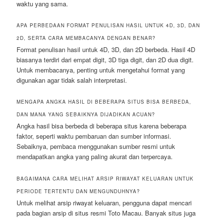
waktu yang sama.
APA PERBEDAAN FORMAT PENULISAN HASIL UNTUK 4D, 3D, DAN
2D, SERTA CARA MEMBACANYA DENGAN BENAR?
Format penulisan hasil untuk 4D, 3D, dan 2D berbeda. Hasil 4D
biasanya terdiri dari empat digit, 3D tiga digit, dan 2D dua digit.
Untuk membacanya, penting untuk mengetahui format yang
digunakan agar tidak salah interpretasi.
MENGAPA ANGKA HASIL DI BEBERAPA SITUS BISA BERBEDA,
DAN MANA YANG SEBAIKNYA DIJADIKAN ACUAN?
Angka hasil bisa berbeda di beberapa situs karena beberapa
faktor, seperti waktu pembaruan dan sumber informasi.
Sebaiknya, pembaca menggunakan sumber resmi untuk
mendapatkan angka yang paling akurat dan terpercaya.
BAGAIMANA CARA MELIHAT ARSIP RIWAYAT KELUARAN UNTUK
PERIODE TERTENTU DAN MENGUNDUHNYA?
Untuk melihat arsip riwayat keluaran, pengguna dapat mencari
pada bagian arsip di situs resmi Toto Macau. Banyak situs juga