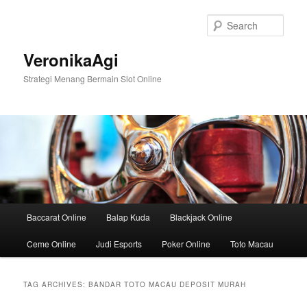
Skip
Skip
to
to
Sear
primary
secondary
content
content
VeronikaAgi
Strategi Menang Bermain Slot Online
Main
Baccarat Online
Balap Kuda
Blackjack Online
menu
Ceme Online
Judi Esports
Poker Online
Toto Macau
TAG ARCHIVES:
BANDAR TOTO MACAU DEPOSIT MURAH