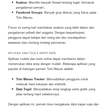
Kaskus
: Memiliki banyak thread tentang togel, termasuk
pengalaman pemain.
Facebook Groups
: Banyak grup diskusi yang fokus pada
Toto Macau.
Forum ini sering kali membahas analisis yang lebih dalam dan
pengalaman pribadi dari anggota. Dengan berpartisipasi,
pengguna dapat belajar dari orang lain dan mendapatkan
wawasan baru tentang strategi permainan.
APLIKASI DAN TOOLS ARSIP DATA
Aplikasi mobile dan tools online dapat membantu dalam
menemukan data arsip dengan mudah. Beberapa aplikasi yang
populer di kalangan pemain Toto Macau adalah:
Toto Macau Tracker
: Memudahkan pengguna untuk
melacak hasil keluaran dan statistik.
Data Togel
: Menyediakan arsip lengkap serta grafik yang
jelas tentang hasil sebelumnya.
Dengan aplikasi ini, pemain bisa mengakses data kapan saja dan