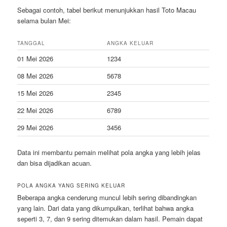
Sebagai contoh, tabel berikut menunjukkan hasil Toto Macau
selama bulan Mei:
TANGGAL
ANGKA KELUAR
01 Mei 2026
1234
08 Mei 2026
5678
15 Mei 2026
2345
22 Mei 2026
6789
29 Mei 2026
3456
Data ini membantu pemain melihat pola angka yang lebih jelas
dan bisa dijadikan acuan.
POLA ANGKA YANG SERING KELUAR
Beberapa angka cenderung muncul lebih sering dibandingkan
yang lain. Dari data yang dikumpulkan, terlihat bahwa angka
seperti 3, 7, dan 9 sering ditemukan dalam hasil. Pemain dapat