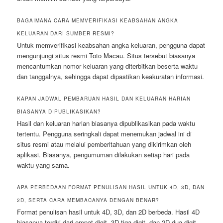
BAGAIMANA CARA MEMVERIFIKASI KEABSAHAN ANGKA
KELUARAN DARI SUMBER RESMI?
Untuk memverifikasi keabsahan angka keluaran, pengguna dapat
mengunjungi situs resmi Toto Macau. Situs tersebut biasanya
mencantumkan nomor keluaran yang diterbitkan beserta waktu
dan tanggalnya, sehingga dapat dipastikan keakuratan informasi.
KAPAN JADWAL PEMBARUAN HASIL DAN KELUARAN HARIAN
BIASANYA DIPUBLIKASIKAN?
Hasil dan keluaran harian biasanya dipublikasikan pada waktu
tertentu. Pengguna seringkali dapat menemukan jadwal ini di
situs resmi atau melalui pemberitahuan yang dikirimkan oleh
aplikasi. Biasanya, pengumuman dilakukan setiap hari pada
waktu yang sama.
APA PERBEDAAN FORMAT PENULISAN HASIL UNTUK 4D, 3D, DAN
2D, SERTA CARA MEMBACANYA DENGAN BENAR?
Format penulisan hasil untuk 4D, 3D, dan 2D berbeda. Hasil 4D
biasanya terdiri dari empat digit, 3D tiga digit, dan 2D dua digit.