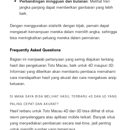
Perbandingan mingguan dan bulanan
: Melihat tren
jangka panjang dapat memberikan gambaran yang lebih
baik.
Dengan menggunakan statistik dengan bijak, pemain dapat
mengasah kemampuan mereka dalam memilih angka, sehingga
bisa meningkatkan peluang mereka dalam permainan.
Frequently Asked Questions
Bagian ini menjawab pertanyaan yang sering diajukan tentang
hasil dan pengeluaran Toto Macau, baik untuk 4D maupun 3D.
Informasi yang diberikan akan membantu pembaca memahami
cara mendapatkan hasil yang akurat dan cara mengakses arsip
keluaran.
DI MANA SAYA BISA MELIHAT HASIL TERBARU 4D DAN 3D YANG
PALING CEPAT DAN AKURAT?
Hasil terbaru untuk Toto Macau 4D dan 3D bisa dilihat di situs
resmi penyelenggara atau aplikasi mobile terkait. Banyak situs
yang menyediakan pembaruan secara real-time, jadi penting
untuk memilih sumber yang terpercaya.