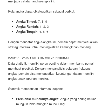
menjaga catatan angka-angka ini.
Pola angka dapat dikategorikan sebagai berikut:
Angka Tinggi
: 7, 8, 9
Angka Rendah
: 1, 2, 3
Angka Tengah
: 4, 5, 6
Dengan mencatat angka-angka ini, pemain dapat menyesuaikan
strategi mereka untuk meningkatkan kemungkinan menang.
MANFAAT DATA STATISTIK UNTUK PREDIKSI
Data statistik memiliki peran penting dalam membantu pemain
membuat prediksi. Dengan menganalisis pola dan frekuensi
angka, pemain bisa mendapatkan keuntungan dalam memilih
angka untuk taruhan mereka.
Statistik memberikan informasi seperti:
Frekuensi munculnya angka
: Angka yang sering keluar
mungkin lebih mungkin muncul lagi.