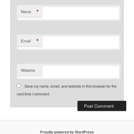
*
Name
*
Email
Website
Save my name, email, and website in this browser for the
next time I comment.
Proudly powered by WordPress