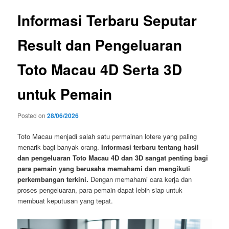
Informasi Terbaru Seputar
Result dan Pengeluaran
Toto Macau 4D Serta 3D
untuk Pemain
Posted on
28/06/2026
Toto Macau menjadi salah satu permainan lotere yang paling
menarik bagi banyak orang.
Informasi terbaru tentang hasil
dan pengeluaran Toto Macau 4D dan 3D sangat penting bagi
para pemain yang berusaha memahami dan mengikuti
perkembangan terkini.
Dengan memahami cara kerja dan
proses pengeluaran, para pemain dapat lebih siap untuk
membuat keputusan yang tepat.