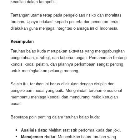
keadilan dalam kompetisi.
Tantangan utama tetap pada pengelolaan risiko dan moralitas
taruhan. Upaya edukasi kepada peserta dan penonton terus
dilakukan guna menjaga integritas olahraga ini di Indonesia.
Kesimpulan
Taruhan balap kuda merupakan aktivitas yang menggabungkan
pengetahuan, strategi, dan keberuntungan. Pemahaman tentang
kondisi kuda, pelatih, dan jalannya perlombaan sangat penting
untuk meningkatkan peluang menang.
Selain itu, taruhan ini harus dilakukan dengan disiplin dan
pengelolaan modal yang baik. Menghindari taruhan emosional
membantu menjaga kendali dan mengurangi risiko kerugian
besar.
Beberapa poin penting dalam taruhan balap kuda:
Analisis data:
Melihat statistik performa kuda dan joki.
Manajemen risiko:
Menentukan batas taruhan yang