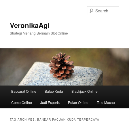
Skip
Skip
to
to
Sear
primary
secondary
content
content
VeronikaAgi
Strategi Menang Bermain Slot Online
Main
Baccarat Online
Balap Kuda
Blackjack Online
menu
Ceme Online
Judi Esports
Poker Online
Toto Macau
TAG ARCHIVES:
BANDAR PACUAN KUDA TERPERCAYA