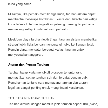
kuda yang sama.
Misalnya, jika pemain memilih tiga kuda, taruhan sistem dapat
membentuk beberapa kombinasi Exacta dan Trifecta dari ketiga
kuda tersebut. Ini meningkatkan peluang menang tanpa harus
memasang setiap kombinasi satu per satu.
Meskipun biaya taruhan lebih tinggi, taruhan sistem memberikan
strategi lebih fleksibel dan mengurangi risiko kehilangan total.
Pemain dapat mengatur berbagai variasi taruhan untuk
menyesuaikan anggaran.
Aturan dan Proses Taruhan
Taruhan balap kuda mengikuti prosedur tertentu yang
memastikan setiap taruhan sah dan tercatat dengan baik.
Pemahaman tentang cara memasang taruhan dan aturan
legalitas sangat penting untuk menghindari kesalahan.
TATA CARA MEMASANG TARUHAN
Taruhan dimulai dengan memilih jenis taruhan seperti
win
,
place
,