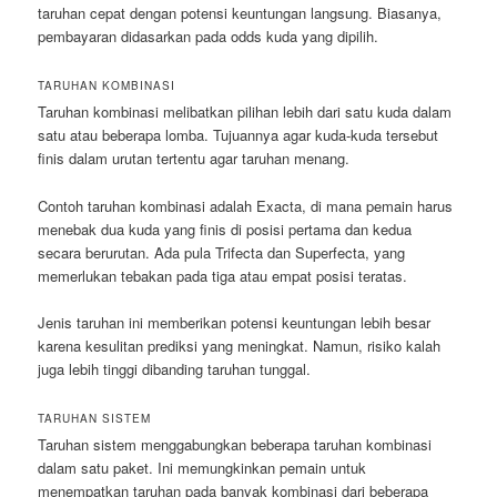
taruhan cepat dengan potensi keuntungan langsung. Biasanya,
pembayaran didasarkan pada odds kuda yang dipilih.
TARUHAN KOMBINASI
Taruhan kombinasi melibatkan pilihan lebih dari satu kuda dalam
satu atau beberapa lomba. Tujuannya agar kuda-kuda tersebut
finis dalam urutan tertentu agar taruhan menang.
Contoh taruhan kombinasi adalah Exacta, di mana pemain harus
menebak dua kuda yang finis di posisi pertama dan kedua
secara berurutan. Ada pula Trifecta dan Superfecta, yang
memerlukan tebakan pada tiga atau empat posisi teratas.
Jenis taruhan ini memberikan potensi keuntungan lebih besar
karena kesulitan prediksi yang meningkat. Namun, risiko kalah
juga lebih tinggi dibanding taruhan tunggal.
TARUHAN SISTEM
Taruhan sistem menggabungkan beberapa taruhan kombinasi
dalam satu paket. Ini memungkinkan pemain untuk
menempatkan taruhan pada banyak kombinasi dari beberapa