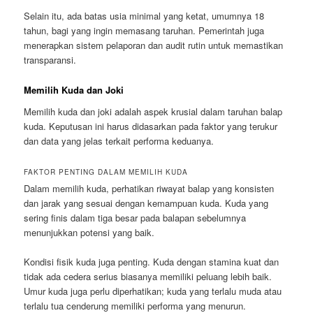
Selain itu, ada batas usia minimal yang ketat, umumnya 18
tahun, bagi yang ingin memasang taruhan. Pemerintah juga
menerapkan sistem pelaporan dan audit rutin untuk memastikan
transparansi.
Memilih Kuda dan Joki
Memilih kuda dan joki adalah aspek krusial dalam taruhan balap
kuda. Keputusan ini harus didasarkan pada faktor yang terukur
dan data yang jelas terkait performa keduanya.
FAKTOR PENTING DALAM MEMILIH KUDA
Dalam memilih kuda, perhatikan riwayat balap yang konsisten
dan jarak yang sesuai dengan kemampuan kuda. Kuda yang
sering finis dalam tiga besar pada balapan sebelumnya
menunjukkan potensi yang baik.
Kondisi fisik kuda juga penting. Kuda dengan stamina kuat dan
tidak ada cedera serius biasanya memiliki peluang lebih baik.
Umur kuda juga perlu diperhatikan; kuda yang terlalu muda atau
terlalu tua cenderung memiliki performa yang menurun.