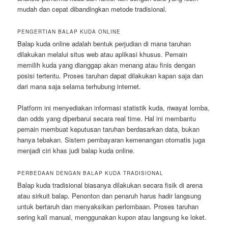
mudah dan cepat dibandingkan metode tradisional.
PENGERTIAN BALAP KUDA ONLINE
Balap kuda online adalah bentuk perjudian di mana taruhan
dilakukan melalui situs web atau aplikasi khusus. Pemain
memilih kuda yang dianggap akan menang atau finis dengan
posisi tertentu. Proses taruhan dapat dilakukan kapan saja dan
dari mana saja selama terhubung internet.
Platform ini menyediakan informasi statistik kuda, riwayat lomba,
dan odds yang diperbarui secara real time. Hal ini membantu
pemain membuat keputusan taruhan berdasarkan data, bukan
hanya tebakan. Sistem pembayaran kemenangan otomatis juga
menjadi ciri khas judi balap kuda online.
PERBEDAAN DENGAN BALAP KUDA TRADISIONAL
Balap kuda tradisional biasanya dilakukan secara fisik di arena
atau sirkuit balap. Penonton dan penaruh harus hadir langsung
untuk bertaruh dan menyaksikan perlombaan. Proses taruhan
sering kali manual, menggunakan kupon atau langsung ke loket.