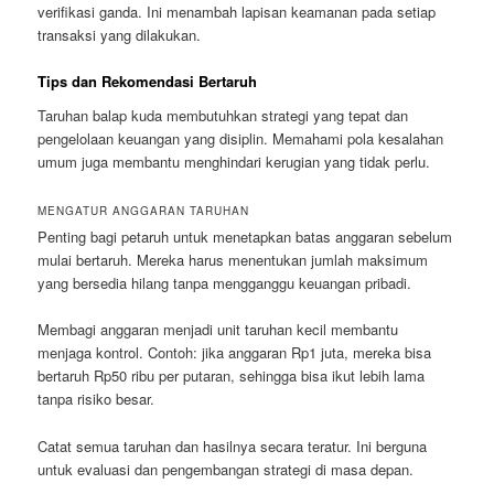
verifikasi ganda. Ini menambah lapisan keamanan pada setiap
transaksi yang dilakukan.
Tips dan Rekomendasi Bertaruh
Taruhan balap kuda membutuhkan strategi yang tepat dan
pengelolaan keuangan yang disiplin. Memahami pola kesalahan
umum juga membantu menghindari kerugian yang tidak perlu.
MENGATUR ANGGARAN TARUHAN
Penting bagi petaruh untuk menetapkan batas anggaran sebelum
mulai bertaruh. Mereka harus menentukan jumlah maksimum
yang bersedia hilang tanpa mengganggu keuangan pribadi.
Membagi anggaran menjadi unit taruhan kecil membantu
menjaga kontrol. Contoh: jika anggaran Rp1 juta, mereka bisa
bertaruh Rp50 ribu per putaran, sehingga bisa ikut lebih lama
tanpa risiko besar.
Catat semua taruhan dan hasilnya secara teratur. Ini berguna
untuk evaluasi dan pengembangan strategi di masa depan.