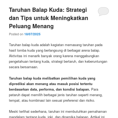
Taruhan Balap Kuda: Strategi
dan Tips untuk Meningkatkan
Peluang Menang
Posted on
18/07/2025
Taruhan balap kuda adalah kegiatan memasang taruhan pada
hasil lomba kuda yang berlangsung di berbagai arena balap.
Aktivitas ini menarik banyak orang karena menggabungkan
pengetahuan tentang kuda, strategi bertaruh, dan keberuntungan
secara bersamaan.
Taruhan balap kuda melibatkan pemilihan kuda yang
diprediksi akan menang atau masuk posisi tertentu
berdasarkan data, performa, dan kondisi balapan.
Para
petaruh dapat memilih berbagai jenis taruhan seperti menang,
tempat, atau kombinasi lain sesuai preferensi dan risiko.
Meski terlihat sederhana, taruhan ini membutuhkan pemahaman
mendalam tentang kuda, joki, dan dinamika balapan. Artikel ini