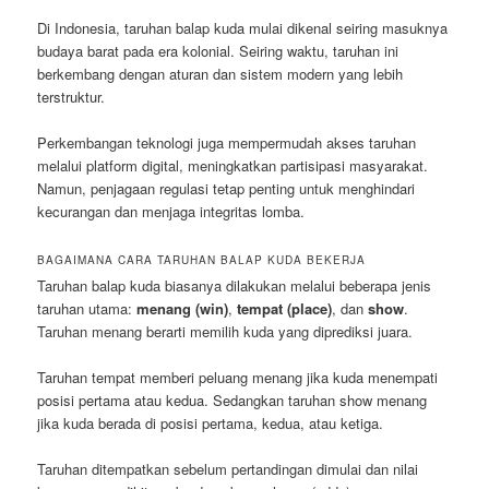
Di Indonesia, taruhan balap kuda mulai dikenal seiring masuknya
budaya barat pada era kolonial. Seiring waktu, taruhan ini
berkembang dengan aturan dan sistem modern yang lebih
terstruktur.
Perkembangan teknologi juga mempermudah akses taruhan
melalui platform digital, meningkatkan partisipasi masyarakat.
Namun, penjagaan regulasi tetap penting untuk menghindari
kecurangan dan menjaga integritas lomba.
BAGAIMANA CARA TARUHAN BALAP KUDA BEKERJA
Taruhan balap kuda biasanya dilakukan melalui beberapa jenis
taruhan utama:
menang (win)
,
tempat (place)
, dan
show
.
Taruhan menang berarti memilih kuda yang diprediksi juara.
Taruhan tempat memberi peluang menang jika kuda menempati
posisi pertama atau kedua. Sedangkan taruhan show menang
jika kuda berada di posisi pertama, kedua, atau ketiga.
Taruhan ditempatkan sebelum pertandingan dimulai dan nilai