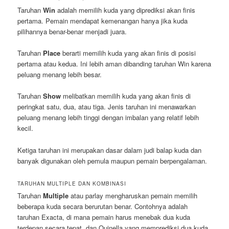
Taruhan
Win
adalah memilih kuda yang diprediksi akan finis
pertama. Pemain mendapat kemenangan hanya jika kuda
pilihannya benar-benar menjadi juara.
Taruhan
Place
berarti memilih kuda yang akan finis di posisi
pertama atau kedua. Ini lebih aman dibanding taruhan Win karena
peluang menang lebih besar.
Taruhan
Show
melibatkan memilih kuda yang akan finis di
peringkat satu, dua, atau tiga. Jenis taruhan ini menawarkan
peluang menang lebih tinggi dengan imbalan yang relatif lebih
kecil.
Ketiga taruhan ini merupakan dasar dalam judi balap kuda dan
banyak digunakan oleh pemula maupun pemain berpengalaman.
TARUHAN MULTIPLE DAN KOMBINASI
Taruhan
Multiple
atau parlay mengharuskan pemain memilih
beberapa kuda secara berurutan benar. Contohnya adalah
taruhan Exacta, di mana pemain harus menebak dua kuda
terdepan secara tepat, dan Quinella yang memprediksi dua kuda