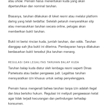
atau
show
. Pemain harus menentukan kuda yang akan
dipertaruhkan dan nominal taruhan.
Biasanya, taruhan dilakukan di loket resmi atau melalui platform
daring yang telah terdaftar. Setelah petaruh menyerahkan slip
atau memasukkan taruhan secara online, petugas akan
memberikan bukti taruhan.
Bukti ini berisi rincian kuda, jumlah taruhan, dan odds. Taruhan
dianggap sah jika bukti ini diterima. Pembayaran hanya dilakukan
berdasarkan bukti tersebut jika taruhan menang.
REGULASI DAN LEGALITAS TARUHAN BALAP KUDA
Taruhan balap kuda diatur oleh lembaga resmi seperti Dinas
Pariwisata atau badan pengawas judi. Legalitas taruhan
mensyaratkan izin khusus untuk setiap penyelenggara.
Pemain harus mengenali bahwa taruhan tanpa izin adalah ilegal
dan bisa berisiko hukum. Regulasi ini meliputi pengawasan ketat
agar tidak terjadi kecurangan dan perlindungan terhadap
konsumen.