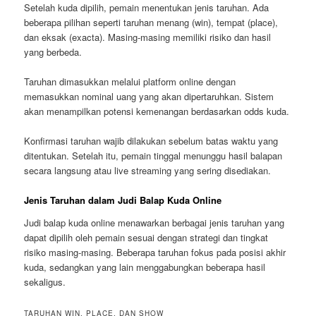
Setelah kuda dipilih, pemain menentukan jenis taruhan. Ada
beberapa pilihan seperti taruhan menang (win), tempat (place),
dan eksak (exacta). Masing-masing memiliki risiko dan hasil
yang berbeda.
Taruhan dimasukkan melalui platform online dengan
memasukkan nominal uang yang akan dipertaruhkan. Sistem
akan menampilkan potensi kemenangan berdasarkan odds kuda.
Konfirmasi taruhan wajib dilakukan sebelum batas waktu yang
ditentukan. Setelah itu, pemain tinggal menunggu hasil balapan
secara langsung atau live streaming yang sering disediakan.
Jenis Taruhan dalam Judi Balap Kuda Online
Judi balap kuda online menawarkan berbagai jenis taruhan yang
dapat dipilih oleh pemain sesuai dengan strategi dan tingkat
risiko masing-masing. Beberapa taruhan fokus pada posisi akhir
kuda, sedangkan yang lain menggabungkan beberapa hasil
sekaligus.
TARUHAN WIN, PLACE, DAN SHOW