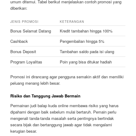
umum ditemui. Tabel berikut menjelaskan contoh promosi yang
diberikan:
JENIS PROMOSI
KETERANGAN
Bonus Selamat Datang
Kredit tambahan hingga 100%
Cashback
Pengembalian hingga 5%
Bonus Deposit
Tambahan saldo pada isi ulang
Program Loyalitas
Poin yang bisa ditukar hadiah
Promosi ini dirancang agar pengguna semakin aktif dan memiliki
peluang menang lebih besar.
Risiko dan Tanggung Jawab Bermain
Permainan judi balap kuda online membawa risiko yang harus
dipahami dengan baik sebelum mulai bertaruh. Pemain perlu
mengenali tanda-tanda masalah serta pentingnya bertindak
secara bijak dan bertanggung jawab agar tidak mengalami
kerugian besar.