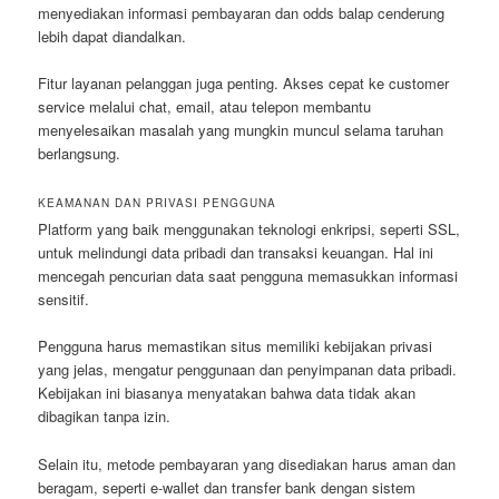
menyediakan informasi pembayaran dan odds balap cenderung
lebih dapat diandalkan.
Fitur layanan pelanggan juga penting. Akses cepat ke customer
service melalui chat, email, atau telepon membantu
menyelesaikan masalah yang mungkin muncul selama taruhan
berlangsung.
KEAMANAN DAN PRIVASI PENGGUNA
Platform yang baik menggunakan teknologi enkripsi, seperti SSL,
untuk melindungi data pribadi dan transaksi keuangan. Hal ini
mencegah pencurian data saat pengguna memasukkan informasi
sensitif.
Pengguna harus memastikan situs memiliki kebijakan privasi
yang jelas, mengatur penggunaan dan penyimpanan data pribadi.
Kebijakan ini biasanya menyatakan bahwa data tidak akan
dibagikan tanpa izin.
Selain itu, metode pembayaran yang disediakan harus aman dan
beragam, seperti e-wallet dan transfer bank dengan sistem