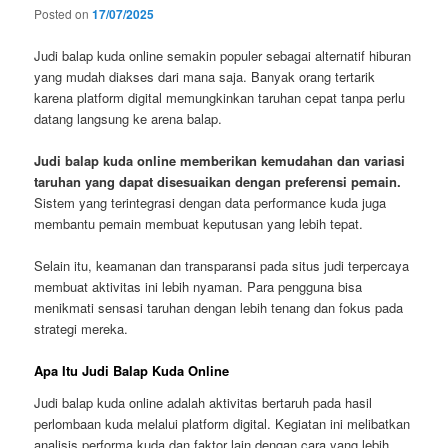
Posted on
17/07/2025
Judi balap kuda online semakin populer sebagai alternatif hiburan
yang mudah diakses dari mana saja. Banyak orang tertarik
karena platform digital memungkinkan taruhan cepat tanpa perlu
datang langsung ke arena balap.
Judi balap kuda online memberikan kemudahan dan variasi
taruhan yang dapat disesuaikan dengan preferensi pemain.
Sistem yang terintegrasi dengan data performance kuda juga
membantu pemain membuat keputusan yang lebih tepat.
Selain itu, keamanan dan transparansi pada situs judi terpercaya
membuat aktivitas ini lebih nyaman. Para pengguna bisa
menikmati sensasi taruhan dengan lebih tenang dan fokus pada
strategi mereka.
Apa Itu Judi Balap Kuda Online
Judi balap kuda online adalah aktivitas bertaruh pada hasil
perlombaan kuda melalui platform digital. Kegiatan ini melibatkan
analisis performa kuda dan faktor lain dengan cara yang lebih