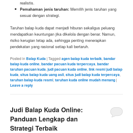
realistis.
Pemahaman jenis taruhan:
Memilih jenis taruhan yang
sesuai dengan strategi.
Taruhan balap kuda dapat menjadi hiburan sekaligus peluang
mendapatkan keuntungan jika dikelola dengan benar. Namun,
risiko kerugian tetap ada, sehingga penting menerapkan
pendekatan yang rasional setiap kali bertaruh.
Posted in
Balap Kuda
|
Tagged
agen balap kuda terbaik
,
bandar
balap kuda online
,
bandar pacuan kuda terpercaya
,
bandar
taruhan pacuan kuda
,
judi pacuan kuda online
,
link resmi judi balap
kuda
,
situs balap kuda uang asli
,
situs judi balap kuda terpercaya
,
taruhan balap kuda resmi
,
taruhan kuda online mudah menang
|
Leave a reply
Judi Balap Kuda Online:
Panduan Lengkap dan
Strategi Terbaik