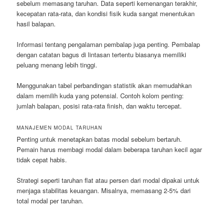
sebelum memasang taruhan. Data seperti kemenangan terakhir,
kecepatan rata-rata, dan kondisi fisik kuda sangat menentukan
hasil balapan.
Informasi tentang pengalaman pembalap juga penting. Pembalap
dengan catatan bagus di lintasan tertentu biasanya memiliki
peluang menang lebih tinggi.
Menggunakan tabel perbandingan statistik akan memudahkan
dalam memilih kuda yang potensial. Contoh kolom penting:
jumlah balapan, posisi rata-rata finish, dan waktu tercepat.
MANAJEMEN MODAL TARUHAN
Penting untuk menetapkan batas modal sebelum bertaruh.
Pemain harus membagi modal dalam beberapa taruhan kecil agar
tidak cepat habis.
Strategi seperti taruhan flat atau persen dari modal dipakai untuk
menjaga stabilitas keuangan. Misalnya, memasang 2-5% dari
total modal per taruhan.