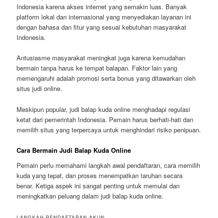
Indonesia karena akses internet yang semakin luas. Banyak
platform lokal dan internasional yang menyediakan layanan ini
dengan bahasa dan fitur yang sesuai kebutuhan masyarakat
Indonesia.
Antusiasme masyarakat meningkat juga karena kemudahan
bermain tanpa harus ke tempat balapan. Faktor lain yang
memengaruhi adalah promosi serta bonus yang ditawarkan oleh
situs judi online.
Meskipun popular, judi balap kuda online menghadapi regulasi
ketat dari pemerintah Indonesia. Pemain harus berhati-hati dan
memilih situs yang terpercaya untuk menghindari risiko penipuan.
Cara Bermain Judi Balap Kuda Online
Pemain perlu memahami langkah awal pendaftaran, cara memilih
kuda yang tepat, dan proses menempatkan taruhan secara
benar. Ketiga aspek ini sangat penting untuk memulai dan
meningkatkan peluang dalam judi balap kuda online.
LANGKAH PENDAFTARAN AKUN