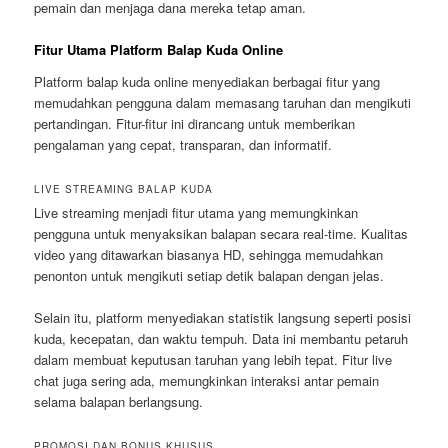
pemain dan menjaga dana mereka tetap aman.
Fitur Utama Platform Balap Kuda Online
Platform balap kuda online menyediakan berbagai fitur yang
memudahkan pengguna dalam memasang taruhan dan mengikuti
pertandingan. Fitur-fitur ini dirancang untuk memberikan
pengalaman yang cepat, transparan, dan informatif.
LIVE STREAMING BALAP KUDA
Live streaming menjadi fitur utama yang memungkinkan
pengguna untuk menyaksikan balapan secara real-time. Kualitas
video yang ditawarkan biasanya HD, sehingga memudahkan
penonton untuk mengikuti setiap detik balapan dengan jelas.
Selain itu, platform menyediakan statistik langsung seperti posisi
kuda, kecepatan, dan waktu tempuh. Data ini membantu petaruh
dalam membuat keputusan taruhan yang lebih tepat. Fitur live
chat juga sering ada, memungkinkan interaksi antar pemain
selama balapan berlangsung.
PROMOSI DAN BONUS KHUSUS