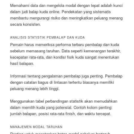
Memahami data dan mengelola modal dengan tepat adalah kunci
dalam judi balap kuda online. Pendekatan yang sistematis
membantu mengurangi risiko dan meningkatkan peluang menang
secara konsisten.
ANALISIS STATISTIK PEMBALAP DAN KUDA
Pemain harus memeriksa performa terbaru pembalap dan kuda
sebelum memasang taruhan. Data seperti kemenangan terakhir,
kecepatan rata-rata, dan kondisi fisik kuda sangat menentukan
hasil balapan.
Informasi tentang pengalaman pembalap juga penting. Pembalap
dengan catatan bagus di lintasan tertentu biasanya memiliki
peluang menang lebih tinggi.
Menggunakan tabel perbandingan statistik akan memudahkan
dalam memilih kuda yang potensial. Contoh kolom penting:
jumlah balapan, posisi rata-rata finish, dan waktu tercepat.
MANAJEMEN MODAL TARUHAN
Penting untuk menetapkan batas modal sebelum bertaruh.