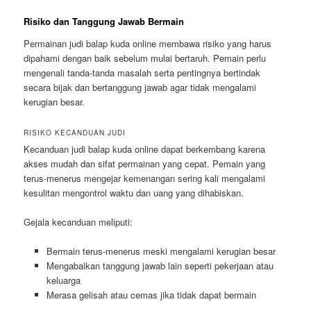
Risiko dan Tanggung Jawab Bermain
Permainan judi balap kuda online membawa risiko yang harus
dipahami dengan baik sebelum mulai bertaruh. Pemain perlu
mengenali tanda-tanda masalah serta pentingnya bertindak
secara bijak dan bertanggung jawab agar tidak mengalami
kerugian besar.
RISIKO KECANDUAN JUDI
Kecanduan judi balap kuda online dapat berkembang karena
akses mudah dan sifat permainan yang cepat. Pemain yang
terus-menerus mengejar kemenangan sering kali mengalami
kesulitan mengontrol waktu dan uang yang dihabiskan.
Gejala kecanduan meliputi:
Bermain terus-menerus meski mengalami kerugian besar
Mengabaikan tanggung jawab lain seperti pekerjaan atau
keluarga
Merasa gelisah atau cemas jika tidak dapat bermain