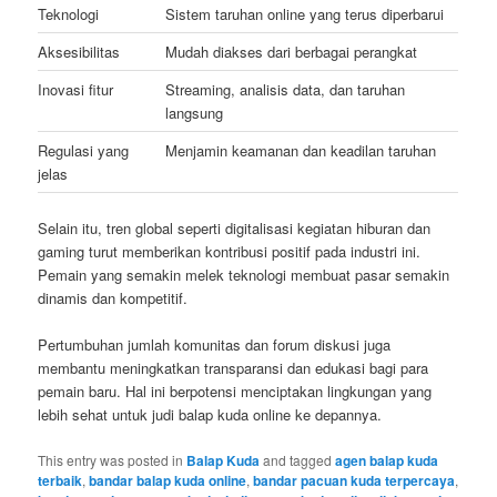
Teknologi
Sistem taruhan online yang terus diperbarui
Aksesibilitas
Mudah diakses dari berbagai perangkat
Inovasi fitur
Streaming, analisis data, dan taruhan
langsung
Regulasi yang
Menjamin keamanan dan keadilan taruhan
jelas
Selain itu, tren global seperti digitalisasi kegiatan hiburan dan
gaming turut memberikan kontribusi positif pada industri ini.
Pemain yang semakin melek teknologi membuat pasar semakin
dinamis dan kompetitif.
Pertumbuhan jumlah komunitas dan forum diskusi juga
membantu meningkatkan transparansi dan edukasi bagi para
pemain baru. Hal ini berpotensi menciptakan lingkungan yang
lebih sehat untuk judi balap kuda online ke depannya.
This entry was posted in
Balap Kuda
and tagged
agen balap kuda
terbaik
,
bandar balap kuda online
,
bandar pacuan kuda terpercaya
,