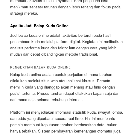
membuat aktivitas ini lebih nyaman. Para pengguna bisa
menikmati sensasi taruhan dengan lebih tenang dan fokus pada
strategi mereka.
Apa Itu Judi Balap Kuda Online
Judi balap kuda online adalah aktivitas bertaruh pada hasil
perlombaan kuda melalui platform digital. Kegiatan ini melibatkan
analisis performa kuda dan faktor lain dengan cara yang lebih
mudah dan cepat dibandingkan metode tradisional.
PENGERTIAN BALAP KUDA ONLINE
Balap kuda online adalah bentuk perjudian di mana taruhan
dilakukan melalui situs web atau aplikasi khusus. Pemain
memilih kuda yang dianggap akan menang atau finis dengan
posisi tertentu. Proses taruhan dapat dilakukan kapan saja dan
dari mana saja selama terhubung internet.
Platform ini menyediakan informasi statistik kuda, riwayat lomba,
dan odds yang diperbarui secara real time. Hal ini membantu
pemain membuat keputusan taruhan berdasarkan data, bukan
hanya tebakan. Sistem pembayaran kemenangan otomatis juga