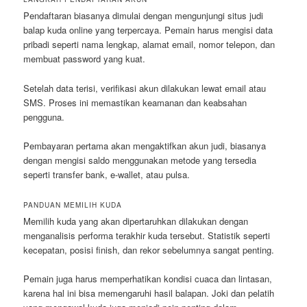
Pendaftaran biasanya dimulai dengan mengunjungi situs judi
balap kuda online yang terpercaya. Pemain harus mengisi data
pribadi seperti nama lengkap, alamat email, nomor telepon, dan
membuat password yang kuat.
Setelah data terisi, verifikasi akun dilakukan lewat email atau
SMS. Proses ini memastikan keamanan dan keabsahan
pengguna.
Pembayaran pertama akan mengaktifkan akun judi, biasanya
dengan mengisi saldo menggunakan metode yang tersedia
seperti transfer bank, e-wallet, atau pulsa.
PANDUAN MEMILIH KUDA
Memilih kuda yang akan dipertaruhkan dilakukan dengan
menganalisis performa terakhir kuda tersebut. Statistik seperti
kecepatan, posisi finish, dan rekor sebelumnya sangat penting.
Pemain juga harus memperhatikan kondisi cuaca dan lintasan,
karena hal ini bisa memengaruhi hasil balapan. Joki dan pelatih