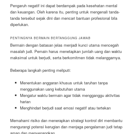
Pengaruh negatif ini dapat berdampak pada kesehatan mental
dan keuangan. Oleh karena itu, penting untuk mengenali tanda-
tanda tersebut sejak dini dan mencari bantuan profesional bila
diperlukan.
PENTINGNYA BERMAIN BERTANGGUNG JAWAB
Bermain dengan batasan jelas menjadi kunci utama mencegah
masalah judi. Pemain harus menetapkan jumlah uang dan waktu
maksimal untuk berjudi, serta berkomitmen tidak melanggarnya.
Beberapa langkah penting meliputi:
Menentukan anggaran khusus untuk taruhan tanpa
menggunakan uang kebutuhan utama
Mengatur waktu bermain agar tidak mengganggu aktivitas
harian
Menghindari berjudi saat emosi negatif atau tertekan
Memahami risiko dan menerapkan strategi kontrol diri membantu
mengurangi potensi kerugian dan menjaga pengalaman judi tetap
aman dan menyenangkan.