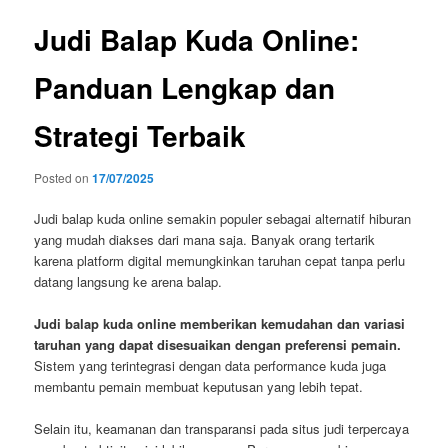
Judi Balap Kuda Online:
Panduan Lengkap dan
Strategi Terbaik
Posted on
17/07/2025
Judi balap kuda online semakin populer sebagai alternatif hiburan
yang mudah diakses dari mana saja. Banyak orang tertarik
karena platform digital memungkinkan taruhan cepat tanpa perlu
datang langsung ke arena balap.
Judi balap kuda online memberikan kemudahan dan variasi
taruhan yang dapat disesuaikan dengan preferensi pemain.
Sistem yang terintegrasi dengan data performance kuda juga
membantu pemain membuat keputusan yang lebih tepat.
Selain itu, keamanan dan transparansi pada situs judi terpercaya