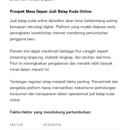
Prospek Masa Depan Judi Balap Kuda Online
Judi balap kuda online diprediksi akan terus berkembang seiring
kemajuan teknologi digital. Platform yang mudah diakses serta
peningkatan konektivitas internet mendorong pertumbuhan
pengguna baru.
Pemain kini dapat menikmati berbagai fitur canggih seperti
streaming langsung, statistik lengkap, dan taruhan real-time.
Fitur ini meningkatkan pengalaman dan menarik lebih banyak
minat dalam industri ini.
Tantangan regulasi tetap menjadi faktor penting. Pemerintah dan
pengelola platform harus memastikan mekanisme perlindungan
konsumen dan transparansi dalam operasional judi balap kuda
online.
Faktor-faktor yang mendukung pertumbuhan:
FAKTOR
DESKRIPSI