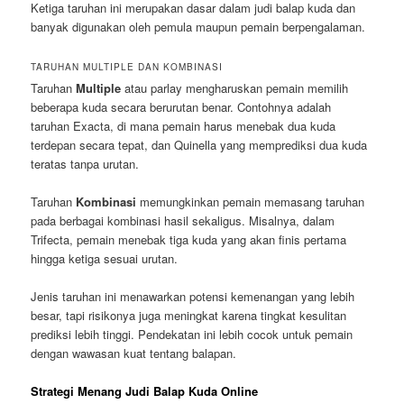
Ketiga taruhan ini merupakan dasar dalam judi balap kuda dan
banyak digunakan oleh pemula maupun pemain berpengalaman.
TARUHAN MULTIPLE DAN KOMBINASI
Taruhan
Multiple
atau parlay mengharuskan pemain memilih
beberapa kuda secara berurutan benar. Contohnya adalah
taruhan Exacta, di mana pemain harus menebak dua kuda
terdepan secara tepat, dan Quinella yang memprediksi dua kuda
teratas tanpa urutan.
Taruhan
Kombinasi
memungkinkan pemain memasang taruhan
pada berbagai kombinasi hasil sekaligus. Misalnya, dalam
Trifecta, pemain menebak tiga kuda yang akan finis pertama
hingga ketiga sesuai urutan.
Jenis taruhan ini menawarkan potensi kemenangan yang lebih
besar, tapi risikonya juga meningkat karena tingkat kesulitan
prediksi lebih tinggi. Pendekatan ini lebih cocok untuk pemain
dengan wawasan kuat tentang balapan.
Strategi Menang Judi Balap Kuda Online