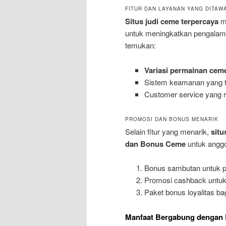
FITUR DAN LAYANAN YANG DITAW
Situs judi ceme terpercaya
m
untuk meningkatkan pengalaman
temukan:
Variasi permainan cem
Sistem keamanan yang tin
Customer service yang r
PROMOSI DAN BONUS MENARIK
Selain fitur yang menarik,
situ
dan Bonus Ceme
untuk anggo
Bonus sambutan untuk p
Promosi cashback untuk
Paket bonus loyalitas ba
Manfaat Bergabung dengan 