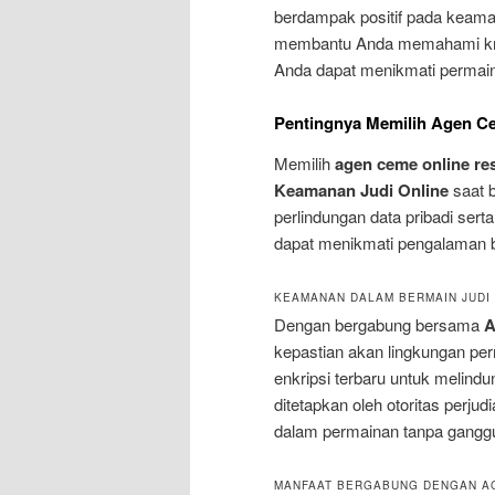
berdampak positif pada keama
membantu Anda memahami kri
Anda dapat menikmati permai
Pentingnya Memilih Agen C
Memilih
agen ceme online re
Keamanan Judi Online
saat 
perlindungan data pribadi sert
dapat menikmati pengalaman b
KEAMANAN DALAM BERMAIN JUDI
Dengan bergabung bersama
A
kepastian akan lingkungan p
enkripsi terbaru untuk melindu
ditetapkan oleh otoritas perju
dalam permainan tanpa ganggu
MANFAAT BERGABUNG DENGAN A