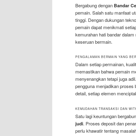
Bergabung dengan
Bandar Ce
pemain. Salah satu manfaat u
tinggi. Dengan dukungan tekno
pemain dapat menikmati setiap
kemurahan hati bandar dalam
keseruan bermain.
PENGALAMAN BERMAIN YANG BER
Dalam setiap permainan, kuali
memastikan bahwa pemain m
menyenangkan tetapi juga adil
pengguna menjadikan proses b
detail, setiap elemen menci
KEMUDAHAN TRANSAKSI DAN WI
Satu lagi keuntungan bergab
judi
. Proses deposit dan pena
perlu khawatir tentang masal