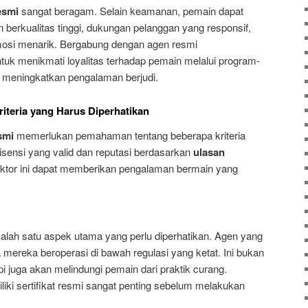
esmi
sangat beragam. Selain keamanan, pemain dapat
berkualitas tinggi, dukungan pelanggan yang responsif,
mosi menarik. Bergabung dengan agen resmi
k menikmati loyalitas terhadap pemain melalui program-
 meningkatkan pengalaman berjudi.
iteria yang Harus Diperhatikan
smi
memerlukan pemahaman tentang beberapa kriteria
 lisensi yang valid dan reputasi berdasarkan
ulasan
ktor ini dapat memberikan pengalaman bermain yang
alah satu aspek utama yang perlu diperhatikan. Agen yang
mereka beroperasi di bawah regulasi yang ketat. Ini bukan
pi juga akan melindungi pemain dari praktik curang.
ki sertifikat resmi sangat penting sebelum melakukan