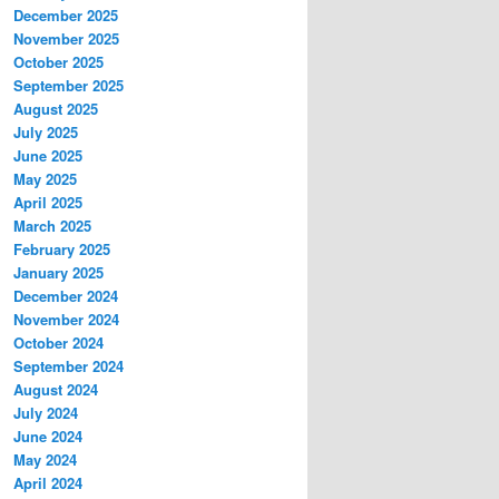
December 2025
November 2025
October 2025
September 2025
August 2025
July 2025
June 2025
May 2025
April 2025
March 2025
February 2025
January 2025
December 2024
November 2024
October 2024
September 2024
August 2024
July 2024
June 2024
May 2024
April 2024