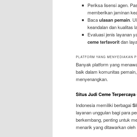
Periksa lisensi agen. Pas
memberikan jaminan ke
Baca
ulasan pemain
. U
keandalan dan kualitas 
Evaluasi jenis layanan 
ceme terfavorit
dan laya
PLATFORM YANG MENYEDIAKAN P
Banyak platform yang menaw
baik dalam komunitas pemain
menyenangkan.
Situs Judi Ceme Terpercaya 
Indonesia memiliki berbagai
Si
layanan unggulan bagi para pe
berkembang, penting untuk memi
menarik yang ditawarkan oleh si