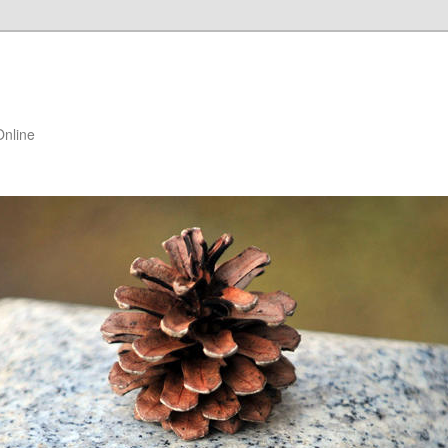
Online