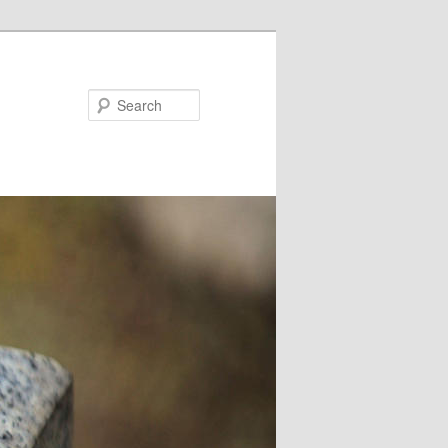
Search