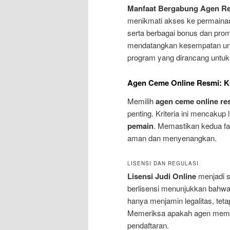
Manfaat Bergabung Agen R
menikmati akses ke permainan 
serta berbagai bonus dan pro
mendatangkan kesempatan untu
program yang dirancang untuk
Agen Ceme Online Resmi: Kr
Memilih
agen ceme online re
penting. Kriteria ini mencakup
pemain
. Memastikan kedua fa
aman dan menyenangkan.
LISENSI DAN REGULASI
Lisensi Judi Online
menjadi s
berlisensi menunjukkan bahwa 
hanya menjamin legalitas, teta
Memeriksa apakah agen memili
pendaftaran.