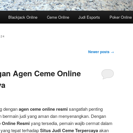
Blackjack Online
Ceme Online
Judi Esports
Poker Online
024
Newer posts
→
gan Agen Ceme Online
ya
ung dengan
agen ceme online resmi
sangatlah penting
n bermain judi yang aman dan menyenangkan. Dengan
 Online Resmi
yang tersedia, pemain wajib cermat dalam
 yang tepat terhadap
Situs Judi Ceme Terpercaya
akan