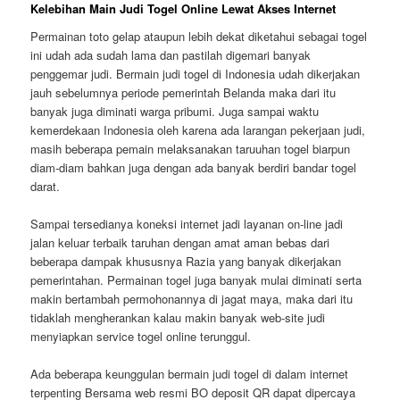
Kelebihan Main Judi Togel Online Lewat Akses Internet
Permainan toto gelap ataupun lebih dekat diketahui sebagai togel
ini udah ada sudah lama dan pastilah digemari banyak
penggemar judi. Bermain judi togel di Indonesia udah dikerjakan
jauh sebelumnya periode pemerintah Belanda maka dari itu
banyak juga diminati warga pribumi. Juga sampai waktu
kemerdekaan Indonesia oleh karena ada larangan pekerjaan judi,
masih beberapa pemain melaksanakan taruuhan togel biarpun
diam-diam bahkan juga dengan ada banyak berdiri bandar togel
darat.
Sampai tersedianya koneksi internet jadi layanan on-line jadi
jalan keluar terbaik taruhan dengan amat aman bebas dari
beberapa dampak khususnya Razia yang banyak dikerjakan
pemerintahan. Permainan togel juga banyak mulai diminati serta
makin bertambah permohonannya di jagat maya, maka dari itu
tidaklah mengherankan kalau makin banyak web-site judi
menyiapkan service togel online terunggul.
Ada beberapa keunggulan bermain judi togel di dalam internet
terpenting Bersama web resmi BO deposit QR dapat dipercaya