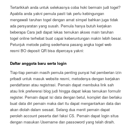
Tertarikkah anda untuk selekasnya coba hoki bermain judi togel?
Apabila anda yakni pemula pasti tak perlu kebingungan
mengawali taruhan togel dengan amat simpel bahkan juga tidak
ada persyaratan yang susah. Pemula hanya butuh kerjakan
beberapa Cara jadi dapat lekas temukan akses main taruhan
togel online terhebat buat capai keberuntungan makin lebih besar.
Petunjuk metode paling sederhana pasang angka togel web
resmi BO deposit QR bisa dipercaya yakni:
Daftar anggota baru serta login
Tiap-tiap pemain masih pemula penting punyai hal pemberian izin
pribadi untuk masuk website resmi, metodenya dengan kerjakan
pendaftaran atau registrasi. Pemain dapat membuka link sah
atau link preferensi blog judi hingga dapat lekas temukan formulir
register. Pemain dapat isi data dengan betul, komplet dan berlaku
buat data diri pemain maka dari itu dapat mengantarkan data dan
akan diolah dalam sesaat. Selang dua menit pemain dapat
peroleh account peserta dari faksi CS. Pemain dapat login situs
dengan masukan Username dan passoword yang telah diraih.