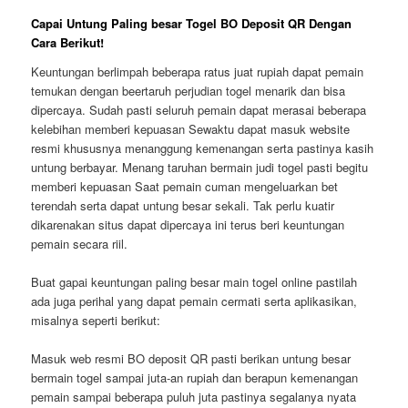
Capai Untung Paling besar Togel BO Deposit QR Dengan
Cara Berikut!
Keuntungan berlimpah beberapa ratus juat rupiah dapat pemain
temukan dengan beertaruh perjudian togel menarik dan bisa
dipercaya. Sudah pasti seluruh pemain dapat merasai beberapa
kelebihan memberi kepuasan Sewaktu dapat masuk website
resmi khususnya menanggung kemenangan serta pastinya kasih
untung berbayar. Menang taruhan bermain judi togel pasti begitu
memberi kepuasan Saat pemain cuman mengeluarkan bet
terendah serta dapat untung besar sekali. Tak perlu kuatir
dikarenakan situs dapat dipercaya ini terus beri keuntungan
pemain secara riil.
Buat gapai keuntungan paling besar main togel online pastilah
ada juga perihal yang dapat pemain cermati serta aplikasikan,
misalnya seperti berikut:
Masuk web resmi BO deposit QR pasti berikan untung besar
bermain togel sampai juta-an rupiah dan berapun kemenangan
pemain sampai beberapa puluh juta pastinya segalanya nyata