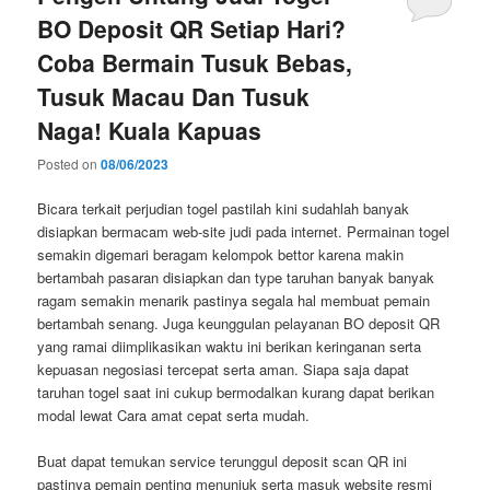
BO Deposit QR Setiap Hari?
Coba Bermain Tusuk Bebas,
Tusuk Macau Dan Tusuk
Naga! Kuala Kapuas
Posted on
08/06/2023
Bicara terkait perjudian togel pastilah kini sudahlah banyak
disiapkan bermacam web-site judi pada internet. Permainan togel
semakin digemari beragam kelompok bettor karena makin
bertambah pasaran disiapkan dan type taruhan banyak banyak
ragam semakin menarik pastinya segala hal membuat pemain
bertambah senang. Juga keunggulan pelayanan BO deposit QR
yang ramai diimplikasikan waktu ini berikan keringanan serta
kepuasan negosiasi tercepat serta aman. Siapa saja dapat
taruhan togel saat ini cukup bermodalkan kurang dapat berikan
modal lewat Cara amat cepat serta mudah.
Buat dapat temukan service terunggul deposit scan QR ini
pastinya pemain penting menunjuk serta masuk website resmi