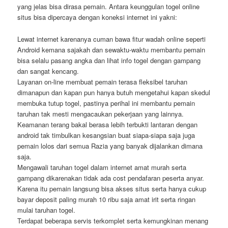
yang jelas bisa dirasa pemain. Antara keunggulan togel online
situs bisa dipercaya dengan koneksi internet ini yakni:
Lewat internet karenanya cuman bawa fitur wadah online seperti
Android kemana sajakah dan sewaktu-waktu membantu pemain
bisa selalu pasang angka dan lihat info togel dengan gampang
dan sangat kencang.
Layanan on-line membuat pemain terasa fleksibel taruhan
dimanapun dan kapan pun hanya butuh mengetahui kapan skedul
membuka tutup togel, pastinya perihal ini membantu pemain
taruhan tak mesti mengacaukan pekerjaan yang lainnya.
Keamanan terang bakal berasa lebih terbukti lantaran dengan
android tak timbulkan kesangsian buat siapa-siapa saja juga
pemain lolos dari semua Razia yang banyak dijalankan dimana
saja.
Mengawali taruhan togel dalam internet amat murah serta
gampang dikarenakan tidak ada cost pendafaran peserta anyar.
Karena itu pemain langsung bisa akses situs serta hanya cukup
bayar deposit paling murah 10 ribu saja amat irit serta ringan
mulai taruhan togel.
Terdapat beberapa servis terkomplet serta kemungkinan menang