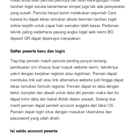
taruhan togel secara benar-benar simpel juga tak ada persyaratan
yang susah. Pemula hanya butuh melakukan sejumlah Cara
karena itu dapat lekas temukan akses bermain taruhan togel
online terpilih untuk capai hoki semakin lebih besar. Pedoman
teknik paling sederhana pasang angka togel web resmi BO
deposit QR dapat dipercaya merupakan:
Daftar peserta baru dan login
Tiap-tiap pemain masih pemula penting punyai tentang
pembuatan izin khusus buat masuk website resmi, tekniknya
yakni dengan kerjakan register atau registrasi. Pemain dapat
membuka link sah atau link alternative website judi hingga dapat
lekas temukan formulir register. Pemain dapat isi data dengan
betul, komplet dan absah untuk data diri pemain maka dari itu
dapat kirim data dan bakal diolah dalam sesaat. Selang dua
menit pemain dapat peroleh account anggota dari faksi CS.
Pemain dapat login situs dengan masukan Username dan
passoword yang udah diraih.
Isi saldo account peserta