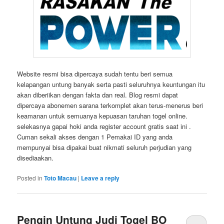
Website resmi bisa dipercaya sudah tentu beri semua
kelapangan untung banyak serta pasti seluruhnya keuntungan itu
akan diberiikan dengan fakta dan real. Blog resmi dapat
dipercaya abonemen sarana terkomplet akan terus-menerus beri
keamanan untuk semuanya kepuasan taruhan togel online.
selekasnya gapai hoki anda register account gratis saat ini .
Cuman sekali akses dengan 1 Pemakai ID yang anda
mempunyai bisa dipakai buat nikmati seluruh perjudian yang
disediaakan.
Posted in
Toto Macau
|
Leave a reply
Pengin Untung Judi Togel BO