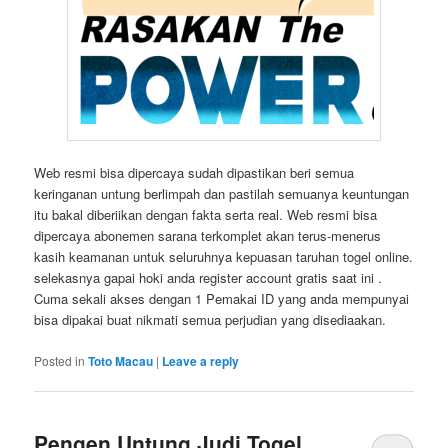
Web resmi bisa dipercaya sudah dipastikan beri semua
keringanan untung berlimpah dan pastilah semuanya keuntungan
itu bakal diberiikan dengan fakta serta real. Web resmi bisa
dipercaya abonemen sarana terkomplet akan terus-menerus
kasih keamanan untuk seluruhnya kepuasan taruhan togel online.
selekasnya gapai hoki anda register account gratis saat ini .
Cuma sekali akses dengan 1 Pemakai ID yang anda mempunyai
bisa dipakai buat nikmati semua perjudian yang disediaakan.
Posted in
Toto Macau
|
Leave a reply
Pengen Untung Judi Togel