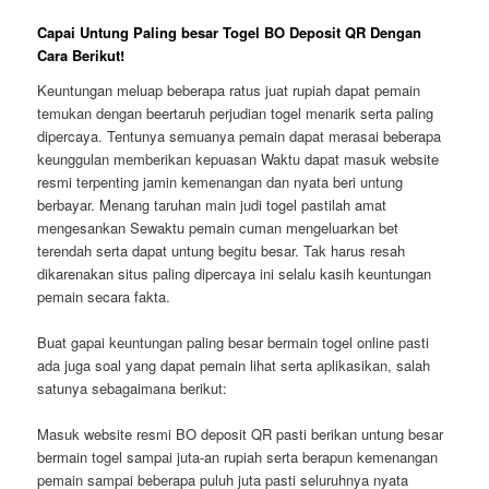
Capai Untung Paling besar Togel BO Deposit QR Dengan
Cara Berikut!
Keuntungan meluap beberapa ratus juat rupiah dapat pemain
temukan dengan beertaruh perjudian togel menarik serta paling
dipercaya. Tentunya semuanya pemain dapat merasai beberapa
keunggulan memberikan kepuasan Waktu dapat masuk website
resmi terpenting jamin kemenangan dan nyata beri untung
berbayar. Menang taruhan main judi togel pastilah amat
mengesankan Sewaktu pemain cuman mengeluarkan bet
terendah serta dapat untung begitu besar. Tak harus resah
dikarenakan situs paling dipercaya ini selalu kasih keuntungan
pemain secara fakta.
Buat gapai keuntungan paling besar bermain togel online pasti
ada juga soal yang dapat pemain lihat serta aplikasikan, salah
satunya sebagaimana berikut:
Masuk website resmi BO deposit QR pasti berikan untung besar
bermain togel sampai juta-an rupiah serta berapun kemenangan
pemain sampai beberapa puluh juta pasti seluruhnya nyata