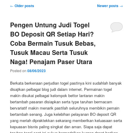
Post
←
Older posts
Newer posts
→
navigation
Pengen Untung Judi Togel
BO Deposit QR Setiap Hari?
Coba Bermain Tusuk Bebas,
Tusuk Macau Serta Tusuk
Naga! Penajam Paser Utara
Posted on
08/06/2023
Berkata berkenaan perjudian togel pastinya kini sudahlah banyak
disajikan pelbagai blog judi dalam internet. Permainan togel
makin disukai pelbagai kelompok bettor lantaran makin
bertambah pasaran disiapkan serta type taruhan bermacam
bervariatif makin menarik pastilah seluruhnya membikin pemain
bertambah senang. Juga kelebihan pelayanan BO deposit QR
yang meriah dipraktekkan sekarang memberikan keluasaan serta
kepuasan bisnis paling singkat dan aman. Siapa saja dapat
taruhan togel saat ini cukup bermodalkan kurang dapat berikan