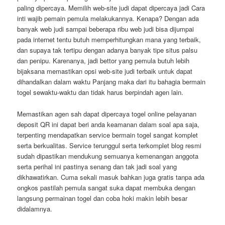
paling dipercaya. Memilih web-site judi dapat dipercaya jadi Cara
inti wajib pemain pemula melakukannya. Kenapa? Dengan ada
banyak web judi sampai beberapa ribu web judi bisa dijumpai
pada internet tentu butuh memperhitungkan mana yang terbaik,
dan supaya tak tertipu dengan adanya banyak tipe situs palsu
dan penipu. Karenanya, jadi bettor yang pemula butuh lebih
bijaksana memastikan opsi web-site judi terbaik untuk dapat
dihandalkan dalam waktu Panjang maka dari itu bahagia bermain
togel sewaktu-waktu dan tidak harus berpindah agen lain.
Memastikan agen sah dapat dipercaya togel online pelayanan
deposit QR ini dapat beri anda keamanan dalam soal apa saja,
terpenting mendapatkan service bermain togel sangat komplet
serta berkualitas. Service terunggul serta terkomplet blog resmi
sudah dipastikan mendukung semuanya kemenangan anggota
serta perihal ini pastinya senang dan tak jadi soal yang
dikhawatirkan. Cuma sekali masuk bahkan juga gratis tanpa ada
ongkos pastilah pemula sangat suka dapat membuka dengan
langsung permainan togel dan coba hoki makin lebih besar
didalamnya.