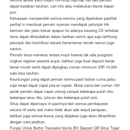
dapat kerjakan taruhan, cari info atau melakukan bisnis kapan
pun.
Keluasaan memperoleh semua service yang diperlukan pastilah
perihal in membuat pemain nyaman mendapat petunjuk trik
bermain dan jalan keluar apapun itu adanya seorang CS terhebat
terus dapat dihandalkan dalam berikan servis apa saja terhitung
petunjuk dan kontribusi secara benar-benar ramah namun juga
santun.
Pemain terus-menerus terasa mujur karena tak ada pungutan
ongkos register peserta anyar, bahkan juga buat deposit benar-
benar murah serta dapat dijangkau cuman minimum IDR 10,000
saja bisa taruhan.
Keuntungan yang dapat pemain terima pasti bukan cuma palsu
saja tetapi dapat capai juta-an rupiah. Mulai sama bet cuman 100
perak pemain dapat capai untung sampai beberapa puluh ribu,
beberapa ratus ribu, juta-an dan beberapa puluh juta.
Situs dapat dipercaya ini pastinya beri semua pembayaran
secara riil serta real maka tidak akan ada wujud penipuan,
bahkan juga semua bonus yang dijajakan juga akan dikasihkan
dengan cara janjikan.
Fungsi Untuk Bettor Transaksi bisnis BO Deposit QR Situs Togel