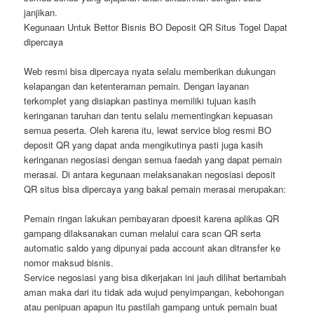
janjikan.
Kegunaan Untuk Bettor Bisnis BO Deposit QR Situs Togel Dapat
dipercaya
Web resmi bisa dipercaya nyata selalu memberikan dukungan
kelapangan dan ketenteraman pemain. Dengan layanan
terkomplet yang disiapkan pastinya memiliki tujuan kasih
keringanan taruhan dan tentu selalu mementingkan kepuasan
semua peserta. Oleh karena itu, lewat service blog resmi BO
deposit QR yang dapat anda mengikutinya pasti juga kasih
keringanan negosiasi dengan semua faedah yang dapat pemain
merasai. Di antara kegunaan melaksanakan negosiasi deposit
QR situs bisa dipercaya yang bakal pemain merasai merupakan:
Pemain ringan lakukan pembayaran dpoesit karena aplikas QR
gampang dilaksanakan cuman melalui cara scan QR serta
automatic saldo yang dipunyai pada account akan ditransfer ke
nomor maksud bisnis.
Service negosiasi yang bisa dikerjakan ini jauh dilihat bertambah
aman maka dari itu tidak ada wujud penyimpangan, kebohongan
atau penipuan apapun itu pastilah gampang untuk pemain buat