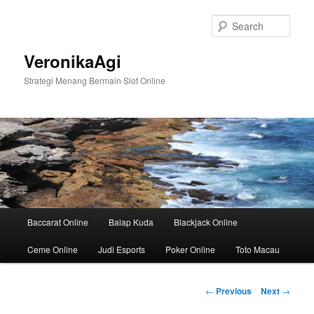
Skip
to
Sear
primary
content
VeronikaAgi
Strategi Menang Bermain Slot Online
Main
Baccarat Online
Balap Kuda
Blackjack Online
menu
Ceme Online
Judi Esports
Poker Online
Toto Macau
Post
←
Previous
Next
→
navigation