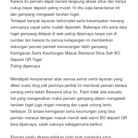
Karena itu pemain dapat secara langsung akses situs dan hanya
cukup bayar deposit paling murah 10 ribu saja benar-benar irit
dan gampang mengawali taruhan togel.
Terdapat banyak layanan terkomplet serta kesempatan menang
semuanya cepat serta mudah diperoleh. Beberapa info serta data
togel gampang didapat di web paling dipercaya tanpa cari di
sumber lain karena itu semua kelapangan ini memberikan
dukungan pemain peroleh kemenangan lebih gampang.
Keringanan Serta Keuntungan Masuk Bersama Situs Sah BO
Deposit QR Togel
Paling dipercaya
Mendapati kenyamanan atas semua servis serta layanan yang
diberi suatu blog judi pastinya perihal ini membuat pemain berasa
senang serta betah Bersama situs itu. Pasti tidak ada sesuatu
hal yang mengesalkan maka pemain gampang dalam mengawali
taruhan togel juga ringan menang dan capai untung tentu
berbayar. Di antara keringanan serta keuntungan yang bisa
pemain merasai dengan masuk memili web resmi BO deposit QR
bisa dipercaya, salah satunya sebagaimana berikut:
Pemain selalu dipermudahkan login buat membuka situs