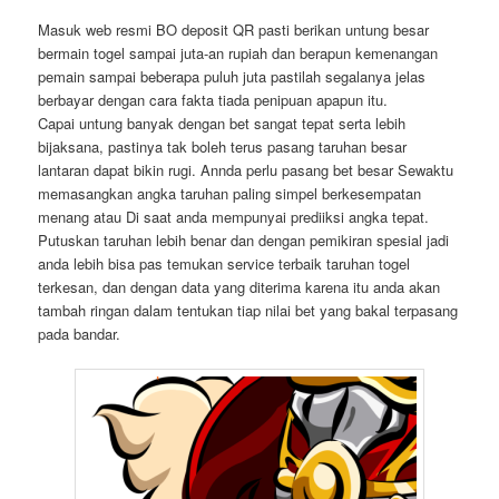
Masuk web resmi BO deposit QR pasti berikan untung besar
bermain togel sampai juta-an rupiah dan berapun kemenangan
pemain sampai beberapa puluh juta pastilah segalanya jelas
berbayar dengan cara fakta tiada penipuan apapun itu.
Capai untung banyak dengan bet sangat tepat serta lebih
bijaksana, pastinya tak boleh terus pasang taruhan besar
lantaran dapat bikin rugi. Annda perlu pasang bet besar Sewaktu
memasangkan angka taruhan paling simpel berkesempatan
menang atau Di saat anda mempunyai prediiksi angka tepat.
Putuskan taruhan lebih benar dan dengan pemikiran spesial jadi
anda lebih bisa pas temukan service terbaik taruhan togel
terkesan, dan dengan data yang diterima karena itu anda akan
tambah ringan dalam tentukan tiap nilai bet yang bakal terpasang
pada bandar.