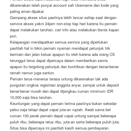
dikarenakan telah punyai account sah Username dan kode yang
paling aman dipakai.
Gampang akses situs pastinya lebih lancar setiap saat dengan
service akses yakni 24jam non-stop tiap hari karena itu pemain
dapat melakukan taruhan, cari info atau melakukan bisnis kapan
pun.
Kelapangan mendapatkan semua service yang diperlukan
pastilah hal in bikin pemain nyaman mendapat petunjuk trik
bermain dan jalan keluar apapun itu oleh karena ada orang CS
terunggul terus dapat dipercaya dalam memberikan servis
apapun itu tergolong petunjuk dan kontribusi dengan benar-benar
ramah namun juga santun.
Pemain terus-menerus terasa untung dikarenakan tak ada
pungutan ongkos registrasi anggota anyar, sampai untuk deposit
benar-benar murah dan dapat dijangkau cuman minimum IDR
10,000 saja bisa taruhan.
Keuntungan yang dapat pemain terima pastinya bukan sekedar
palsu saja tetapi dapat capai juta-an rupiah. Awali sama bet
cuman 100 perak pemain dapat capai untung sampai beberapa
puluh ribu, beberapa ratus ribu, juta-an serta beberapa puluh juta.
Situs bisa dipercaya ini pastilah kasih semua pembayaran