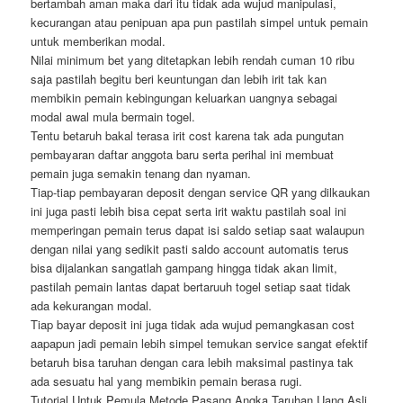
bertambah aman maka dari itu tidak ada wujud manipulasi,
kecurangan atau penipuan apa pun pastilah simpel untuk pemain
untuk memberikan modal.
Nilai minimum bet yang ditetapkan lebih rendah cuman 10 ribu
saja pastilah begitu beri keuntungan dan lebih irit tak kan
membikin pemain kebingungan keluarkan uangnya sebagai
modal awal mula bermain togel.
Tentu betaruh bakal terasa irit cost karena tak ada pungutan
pembayaran daftar anggota baru serta perihal ini membuat
pemain juga semakin tenang dan nyaman.
Tiap-tiap pembayaran deposit dengan service QR yang dilkaukan
ini juga pasti lebih bisa cepat serta irit waktu pastilah soal ini
memperingan pemain terus dapat isi saldo setiap saat walaupun
dengan nilai yang sedikit pasti saldo account automatis terus
bisa dijalankan sangatlah gampang hingga tidak akan limit,
pastilah pemain lantas dapat bertaruuh togel setiap saat tidak
ada kekurangan modal.
Tiap bayar deposit ini juga tidak ada wujud pemangkasan cost
aapapun jadi pemain lebih simpel temukan service sangat efektif
betaruh bisa taruhan dengan cara lebih maksimal pastinya tak
ada sesuatu hal yang membikin pemain berasa rugi.
Tutorial Untuk Pemula Metode Pasang Angka Taruhan Uang Asli