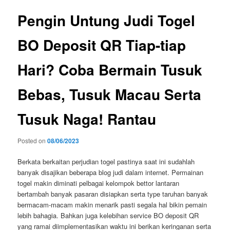
Pengin Untung Judi Togel
BO Deposit QR Tiap-tiap
Hari? Coba Bermain Tusuk
Bebas, Tusuk Macau Serta
Tusuk Naga! Rantau
Posted on
08/06/2023
Berkata berkaitan perjudian togel pastinya saat ini sudahlah
banyak disajikan beberapa blog judi dalam internet. Permainan
togel makin diminati pelbagai kelompok bettor lantaran
bertambah banyak pasaran disiapkan serta type taruhan banyak
bermacam-macam makin menarik pasti segala hal bikin pemain
lebih bahagia. Bahkan juga kelebihan service BO deposit QR
yang ramai diimplementasikan waktu ini berikan keringanan serta