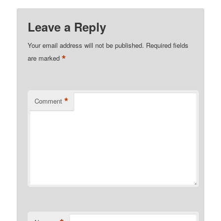
Leave a Reply
Your email address will not be published.
Required fields
*
are marked
*
Comment