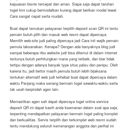
kepuasan bisnis tercepat dan aman. Siapa saja dapat taruhan
togel kini cukup bermodalkan kurang dapat berikan modal lewat
Cara sangat cepat serta mudah.
Buat dapat temukan pelayanan terpilih deposit scan QR ini tentu
pemain butuh pilih dan masuk web resmi dapat dipercaya.
Memilih web-site judi paling dipercaya jadi Cara inti wajib pemain
pemula laksanakan. Kenapa? Dengan ada banyaknya blog judi
sampai beberapa ribu website judi bisa ditemui di dalam internet
tentunya butuh perhitungkan mana yang terbaik, dan biar tidak
tertipu dengan adanya banyak type situs palsu dan penipu. Oleh
karena itu, jadi bettor masih pemula butuh lebih bijaksana
tentukan alternatif web judi terhebat buat dapat dipercaya dalam
waktu Panjang maka senang bermain togel sewaktu-waktu serta
tak usah berpindah agen lain.
Memastikan agen sah dapat dipercaya togel online service
deposit QR ini dapat kasih anda keamanan dalam soal apa saja,
terpenting mendapatkan pelayanan bermain togel paling komplet
dan berkualitas. Servis terpilih dan terkomplet web resmi sudah
tentu mendukung seluruh kemenangan anggota dan perihal ini