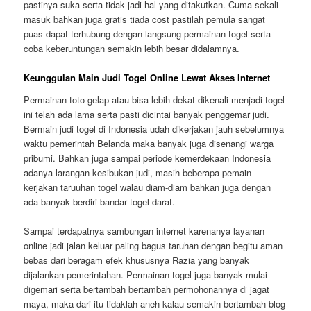
pastinya suka serta tidak jadi hal yang ditakutkan. Cuma sekali
masuk bahkan juga gratis tiada cost pastilah pemula sangat
puas dapat terhubung dengan langsung permainan togel serta
coba keberuntungan semakin lebih besar didalamnya.
Keunggulan Main Judi Togel Online Lewat Akses Internet
Permainan toto gelap atau bisa lebih dekat dikenali menjadi togel
ini telah ada lama serta pasti dicintai banyak penggemar judi.
Bermain judi togel di Indonesia udah dikerjakan jauh sebelumnya
waktu pemerintah Belanda maka banyak juga disenangi warga
pribumi. Bahkan juga sampai periode kemerdekaan Indonesia
adanya larangan kesibukan judi, masih beberapa pemain
kerjakan taruuhan togel walau diam-diam bahkan juga dengan
ada banyak berdiri bandar togel darat.
Sampai terdapatnya sambungan internet karenanya layanan
online jadi jalan keluar paling bagus taruhan dengan begitu aman
bebas dari beragam efek khususnya Razia yang banyak
dijalankan pemerintahan. Permainan togel juga banyak mulai
digemari serta bertambah bertambah permohonannya di jagat
maya, maka dari itu tidaklah aneh kalau semakin bertambah blog