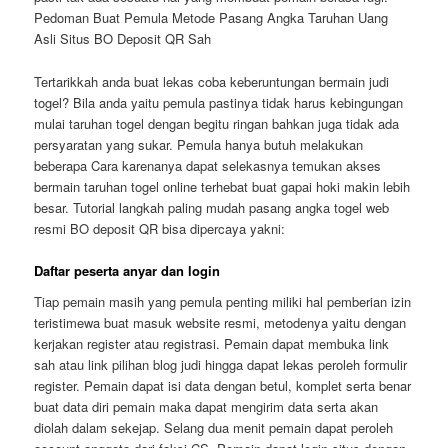
Pedoman Buat Pemula Metode Pasang Angka Taruhan Uang
Asli Situs BO Deposit QR Sah
Tertarikkah anda buat lekas coba keberuntungan bermain judi
togel? Bila anda yaitu pemula pastinya tidak harus kebingungan
mulai taruhan togel dengan begitu ringan bahkan juga tidak ada
persyaratan yang sukar. Pemula hanya butuh melakukan
beberapa Cara karenanya dapat selekasnya temukan akses
bermain taruhan togel online terhebat buat gapai hoki makin lebih
besar. Tutorial langkah paling mudah pasang angka togel web
resmi BO deposit QR bisa dipercaya yakni:
Daftar peserta anyar dan login
Tiap pemain masih yang pemula penting miliki hal pemberian izin
teristimewa buat masuk website resmi, metodenya yaitu dengan
kerjakan register atau registrasi. Pemain dapat membuka link
sah atau link pilihan blog judi hingga dapat lekas peroleh formulir
register. Pemain dapat isi data dengan betul, komplet serta benar
buat data diri pemain maka dapat mengirim data serta akan
diolah dalam sekejap. Selang dua menit pemain dapat peroleh