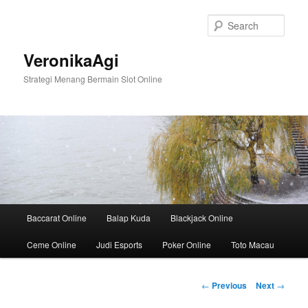
Skip
to
Sear
primary
content
VeronikaAgi
Strategi Menang Bermain Slot Online
Main
Baccarat Online
Balap Kuda
Blackjack Online
menu
Ceme Online
Judi Esports
Poker Online
Toto Macau
Post
←
Previous
Next
→
navigation