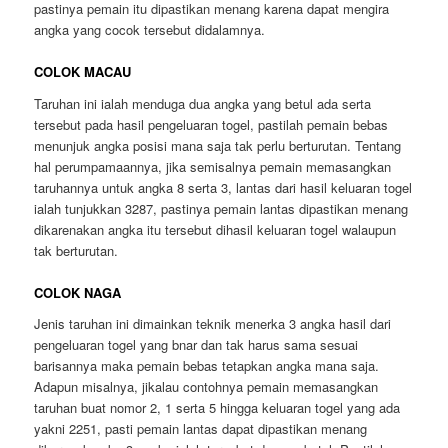
pastinya pemain itu dipastikan menang karena dapat mengira
angka yang cocok tersebut didalamnya.
COLOK MACAU
Taruhan ini ialah menduga dua angka yang betul ada serta
tersebut pada hasil pengeluaran togel, pastilah pemain bebas
menunjuk angka posisi mana saja tak perlu berturutan. Tentang
hal perumpamaannya, jika semisalnya pemain memasangkan
taruhannya untuk angka 8 serta 3, lantas dari hasil keluaran togel
ialah tunjukkan 3287, pastinya pemain lantas dipastikan menang
dikarenakan angka itu tersebut dihasil keluaran togel walaupun
tak berturutan.
COLOK NAGA
Jenis taruhan ini dimainkan teknik menerka 3 angka hasil dari
pengeluaran togel yang bnar dan tak harus sama sesuai
barisannya maka pemain bebas tetapkan angka mana saja.
Adapun misalnya, jikalau contohnya pemain memasangkan
taruhan buat nomor 2, 1 serta 5 hingga keluaran togel yang ada
yakni 2251, pasti pemain lantas dapat dipastikan menang