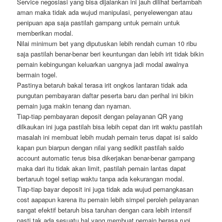
Service negosiasi yang bisa dijalankan ini jauh dilihat bertambah
aman maka tidak ada wujud manipulasi, penyelewengan atau
penipuan apa saja pastilah gampang untuk pemain untuk
memberikan modal.
Nilai minimum bet yang diputuskan lebih rendah cuman 10 ribu
saja pastilah benar-benar beri keuntungan dan lebih irit tidak bikin
pemain kebingungan keluarkan uangnya jadi modal awalnya
bermain togel.
Pastinya betaruh bakal terasa irit ongkos lantaran tidak ada
pungutan pembayaran daftar peserta baru dan perihal ini bikin
pemain juga makin tenang dan nyaman.
Tiap-tiap pembayaran deposit dengan pelayanan QR yang
dilkaukan ini juga pastilah bisa lebih cepat dan irit waktu pastilah
masalah ini membuat lebih mudah pemain terus dapat isi saldo
kapan pun biarpun dengan nilai yang sedikit pastilah saldo
account automatic terus bisa dikerjakan benar-benar gampang
maka dari itu tidak akan limit, pastilah pemain lantas dapat
bertaruuh togel setiap waktu tanpa ada kekurangan modal.
Tiap-tiap bayar deposit ini juga tidak ada wujud pemangkasan
cost aapapun karena itu pemain lebih simpel peroleh pelayanan
sangat efektif betaruh bisa taruhan dengan cara lebih intensif
pasti tak ada sesuatu hal yang membuat pemain berasa rugi.