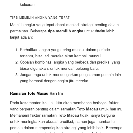
keluaran.
TIPS MEMILIH ANGKA YANG TEPAT
Memilih angka yang tepat dapat menjadi strategi penting dalam
permainan. Beberapa
tips memilih angka
untuk diteliti lebih
lanjut adalah:
Perhatikan angka yang sering muncul dalam periode
tertentu, bisa jadi mereka akan kembali muncul.
Cobalah kombinasi angka yang berbeda dari prediksi yang
biasa digunakan, untuk mencari peluang baru.
Jangan ragu untuk mendengarkan pengalaman pemain lain
yang berhasil dengan angka jitu mereka.
Ramalan Toto Macau Hari Ini
Pada kesempatan kali ini, kita akan membahas berbagai faktor
yang berperan penting dalam
ramalan Toto Macau
untuk hari ini.
Memahami
faktor ramalan Toto Macau
tidak hanya berguna
untuk meningkatkan akurasi prediksi, namun juga membantu
pemain dalam mempersiapkan strategi yang lebih baik. Beberapa