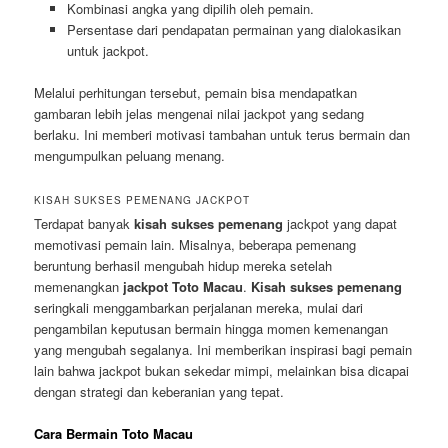
Kombinasi angka yang dipilih oleh pemain.
Persentase dari pendapatan permainan yang dialokasikan
untuk jackpot.
Melalui perhitungan tersebut, pemain bisa mendapatkan
gambaran lebih jelas mengenai nilai jackpot yang sedang
berlaku. Ini memberi motivasi tambahan untuk terus bermain dan
mengumpulkan peluang menang.
KISAH SUKSES PEMENANG JACKPOT
Terdapat banyak
kisah sukses pemenang
jackpot yang dapat
memotivasi pemain lain. Misalnya, beberapa pemenang
beruntung berhasil mengubah hidup mereka setelah
memenangkan
jackpot Toto Macau
.
Kisah sukses pemenang
seringkali menggambarkan perjalanan mereka, mulai dari
pengambilan keputusan bermain hingga momen kemenangan
yang mengubah segalanya. Ini memberikan inspirasi bagi pemain
lain bahwa jackpot bukan sekedar mimpi, melainkan bisa dicapai
dengan strategi dan keberanian yang tepat.
Cara Bermain Toto Macau