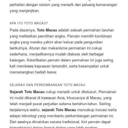
perhatian dengan sistem yang menarik dan peluang kemenangan
yang menjanjikan.
APA ITU TOTO MACAU?
Pada dasarnya,
Toto Macau
adalah sebuah permainan taruhan
yang melibatkan pemilihan angka. Pemain memilih kombinasi
angka yang mereka yakini akan keluar pada pengundian
berikutnya. Aturan dan mekanisme permainan ini cukup
sederhana, menjadikannya mudah diakses oleh berbagai
kalangan. Keterlibatan pemain dalam permainan ini juga sering
kali membawa kepuasan tersendiri, serta kesempatan untuk
memenangkan hadiah besar.
SEJARAH DAN PERKEMBANGAN TOTO MACAU
Sejarah Toto Macau
cukup menarik untuk ditelusuri. Permainan
ini mulai dikenal di kawasan Asia, khususnya di Macau, yang
telah menjadi pusat perjudian selama bertahun-tahun. Seiring
berjalannya waktu,
sejarah Toto Macau
mencakup inovasi serta
adopsi teknologi yang membantu perkembangan permainan ini.
Dari awalnya dimainkan secara tradisional, kini pemain dapat
berpartisipasi dalam format daring yang lebih modern,