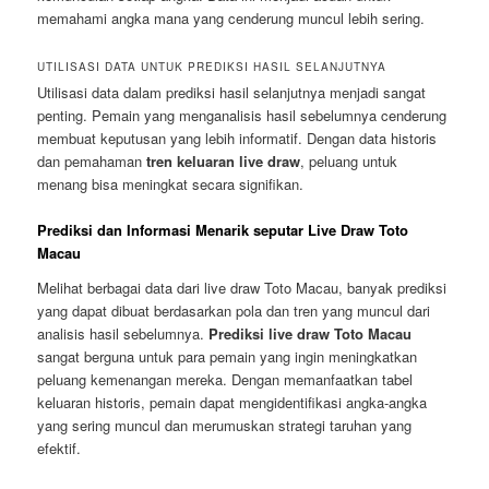
memahami angka mana yang cenderung muncul lebih sering.
UTILISASI DATA UNTUK PREDIKSI HASIL SELANJUTNYA
Utilisasi data dalam prediksi hasil selanjutnya menjadi sangat
penting. Pemain yang menganalisis hasil sebelumnya cenderung
membuat keputusan yang lebih informatif. Dengan data historis
dan pemahaman
tren keluaran live draw
, peluang untuk
menang bisa meningkat secara signifikan.
Prediksi dan Informasi Menarik seputar Live Draw Toto
Macau
Melihat berbagai data dari live draw Toto Macau, banyak prediksi
yang dapat dibuat berdasarkan pola dan tren yang muncul dari
analisis hasil sebelumnya.
Prediksi live draw Toto Macau
sangat berguna untuk para pemain yang ingin meningkatkan
peluang kemenangan mereka. Dengan memanfaatkan tabel
keluaran historis, pemain dapat mengidentifikasi angka-angka
yang sering muncul dan merumuskan strategi taruhan yang
efektif.