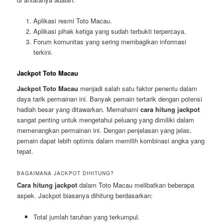
Aplikasi resmi Toto Macau.
Aplikasi pihak ketiga yang sudah terbukti terpercaya.
Forum komunitas yang sering membagikan informasi
terkini.
Jackpot Toto Macau
Jackpot Toto Macau
menjadi salah satu faktor penentu dalam
daya tarik permainan ini. Banyak pemain tertarik dengan potensi
hadiah besar yang ditawarkan. Memahami
cara hitung jackpot
sangat penting untuk mengetahui peluang yang dimiliki dalam
memenangkan permainan ini. Dengan penjelasan yang jelas,
pemain dapat lebih optimis dalam memilih kombinasi angka yang
tepat.
BAGAIMANA JACKPOT DIHITUNG?
Cara hitung jackpot
dalam Toto Macau melibatkan beberapa
aspek. Jackpot biasanya dihitung berdasarkan:
Total jumlah taruhan yang terkumpul.