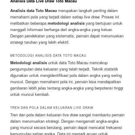
Analisis Data Live Draw Toto Macau
Analisis data Toto Macau
merupakan langkah penting dalam
memahami pola yang terjadi dalam setiap live draw. Proses ini
melibatkan beberapa
metodologi analisis
yang bertujuan untuk
menggali informasi berharga dari angka-angka yang keluar.
Dengan pendekatan yang sistematis, pemain dapat merumuskan
strategi taruhan yang lebih efektif.
METODOLOGI ANALISIS DATA TOTO MACAU
Metodologi analisis
untuk data Toto Macau mencakup
pengumpulan data keluaran yang telah terjadi. Teknik statistik
digunakan untuk mengidentifikasi pola dalam angka yang sering
muncul. Dengan memahami pola ini, pemain bisa mendapatkan
gambaran lebih jelas tentang angka-angka yang berpotensi tinggi
untuk muncul kembali.
TREN DAN POLA DALAM KELUARAN LIVE DRAW
Tren dan pola dalam keluaran live draw sangat membantu pemain
dalam merumuskan strategi. Dengan mengamati angka-angka
yang muncul secara berulang, pemain dapat mencatat frekuensi
kemunculan setiap angka. Data ini menjadi acuan untuk