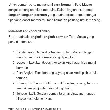
Untuk pemain baru, memahami
cara bermain Toto Macau
sangat penting sebelum memulai. Dalam bagian ini, terdapat
langkah-langkah bermain
yang mudah diikuti serta berbagai
tips yang dapat membantu meningkatkan peluang untuk menang.
LANGKAH-LANGKAH MEMULAI
Berikut adalah
langkah-langkah bermain
Toto Macau yang
perlu diperhatikan:
Pendaftaran: Daftar di situs resmi Toto Macau dengan
mengisi semua informasi yang diperlukan.
Deposit: Lakukan deposit ke akun Anda agar bisa mulai
bermain.
Pilih Angka: Tentukan angka yang akan Anda pilih untuk
taruhan.
Pasang Taruhan: Setelah memilih angka, pasang taruhan
sesuai dengan jumlah yang diinginkan.
Tunggu Hasil: Setelah semua taruhan dipasang, tunggu
hingga hasil diumumkan.
TIPS DAN TRIK UNTUK PEMAIN BARU