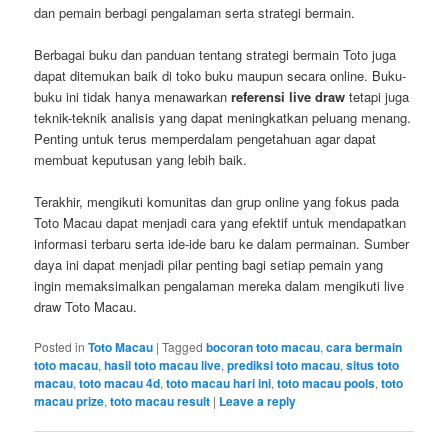
dan pemain berbagi pengalaman serta strategi bermain.
Berbagai buku dan panduan tentang strategi bermain Toto juga
dapat ditemukan baik di toko buku maupun secara online. Buku-
buku ini tidak hanya menawarkan
referensi live draw
tetapi juga
teknik-teknik analisis yang dapat meningkatkan peluang menang.
Penting untuk terus memperdalam pengetahuan agar dapat
membuat keputusan yang lebih baik.
Terakhir, mengikuti komunitas dan grup online yang fokus pada
Toto Macau dapat menjadi cara yang efektif untuk mendapatkan
informasi terbaru serta ide-ide baru ke dalam permainan. Sumber
daya ini dapat menjadi pilar penting bagi setiap pemain yang
ingin memaksimalkan pengalaman mereka dalam mengikuti live
draw Toto Macau.
Posted in
Toto Macau
|
Tagged
bocoran toto macau
,
cara bermain
toto macau
,
hasil toto macau live
,
prediksi toto macau
,
situs toto
macau
,
toto macau 4d
,
toto macau hari ini
,
toto macau pools
,
toto
macau prize
,
toto macau result
|
Leave a reply