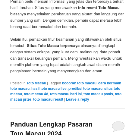
Pemain perlu mencari informasi yang jelas dan terpercaya terkait
hasil taruhan. Situs yang menawarkan
info resmi Toto Macau
biasanya menyediakan pembaruan yang akurat dan langsung dari
sumber yang sah. Dengan demikian, pemain dapat merasa lebih
tenang saat bertransaksi dan bermain.
Selain itu, perhatikan fitur keamanan yang ditawarkan oleh situs
tersebut.
Situs Toto Macau terpercaya
biasanya dilengkapi
dengan sistem enkripsi yang kuat demi melindungi data pribadi
dan transaksi keuangan pemain. Menginvestasikan waktu untuk
memilih platform yang tepat adalah langkah awal dalam meraih
pengalaman bermain yang menyenangkan dan aman.
Posted in
Toto Macau
|
Tagged
bocoran toto macau
,
cara bermain
toto macau
,
hasil toto macau live
,
prediksi toto macau
,
situs toto
macau
,
toto macau 4d
,
toto macau hari ini
,
toto macau pools
,
toto
macau prize
,
toto macau result
|
Leave a reply
Panduan Lengkap Pasaran
Toto Macau 2024