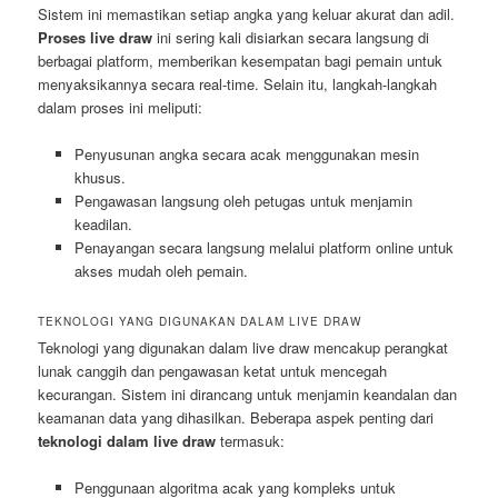
Sistem ini memastikan setiap angka yang keluar akurat dan adil.
Proses live draw
ini sering kali disiarkan secara langsung di
berbagai platform, memberikan kesempatan bagi pemain untuk
menyaksikannya secara real-time. Selain itu, langkah-langkah
dalam proses ini meliputi:
Penyusunan angka secara acak menggunakan mesin
khusus.
Pengawasan langsung oleh petugas untuk menjamin
keadilan.
Penayangan secara langsung melalui platform online untuk
akses mudah oleh pemain.
TEKNOLOGI YANG DIGUNAKAN DALAM LIVE DRAW
Teknologi yang digunakan dalam live draw mencakup perangkat
lunak canggih dan pengawasan ketat untuk mencegah
kecurangan. Sistem ini dirancang untuk menjamin keandalan dan
keamanan data yang dihasilkan. Beberapa aspek penting dari
teknologi dalam live draw
termasuk:
Penggunaan algoritma acak yang kompleks untuk