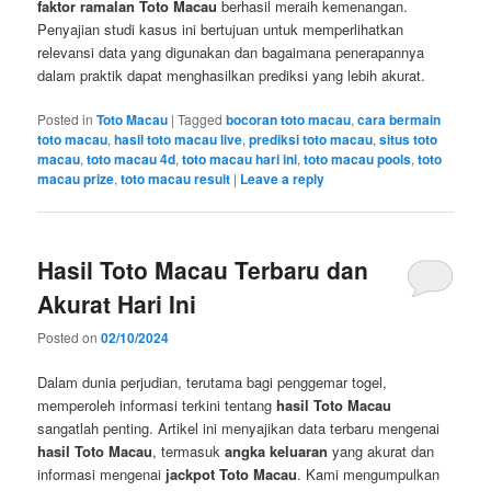
faktor ramalan Toto Macau
berhasil meraih kemenangan.
Penyajian studi kasus ini bertujuan untuk memperlihatkan
relevansi data yang digunakan dan bagaimana penerapannya
dalam praktik dapat menghasilkan prediksi yang lebih akurat.
Posted in
Toto Macau
|
Tagged
bocoran toto macau
,
cara bermain
toto macau
,
hasil toto macau live
,
prediksi toto macau
,
situs toto
macau
,
toto macau 4d
,
toto macau hari ini
,
toto macau pools
,
toto
macau prize
,
toto macau result
|
Leave a reply
Hasil Toto Macau Terbaru dan
Akurat Hari Ini
Posted on
02/10/2024
Dalam dunia perjudian, terutama bagi penggemar togel,
memperoleh informasi terkini tentang
hasil Toto Macau
sangatlah penting. Artikel ini menyajikan data terbaru mengenai
hasil Toto Macau
, termasuk
angka keluaran
yang akurat dan
informasi mengenai
jackpot Toto Macau
. Kami mengumpulkan