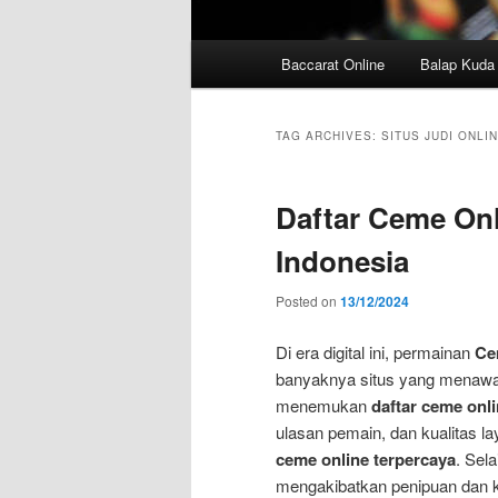
Main
Baccarat Online
Balap Kuda
menu
TAG ARCHIVES:
SITUS JUDI ONLI
Daftar Ceme Onl
Indonesia
Posted on
13/12/2024
Di era digital ini, permainan
Ce
banyaknya situs yang menawar
menemukan
daftar ceme onl
ulasan pemain, dan kualitas l
ceme online terpercaya
. Sela
mengakibatkan penipuan dan k