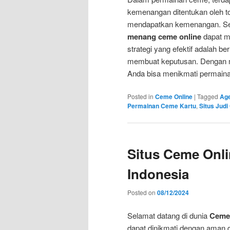
kemenangan ditentukan oleh tota
mendapatkan kemenangan. Se
menang ceme online
dapat m
strategi yang efektif adalah b
membuat keputusan. Dengan me
Anda bisa menikmati permaina
Posted in
Ceme Online
|
Tagged
Ag
Permainan Ceme Kartu
,
Situs Judi
Situs Ceme Onli
Indonesia
Posted on
08/12/2024
Selamat datang di dunia
Ceme 
dapat dinikmati dengan aman