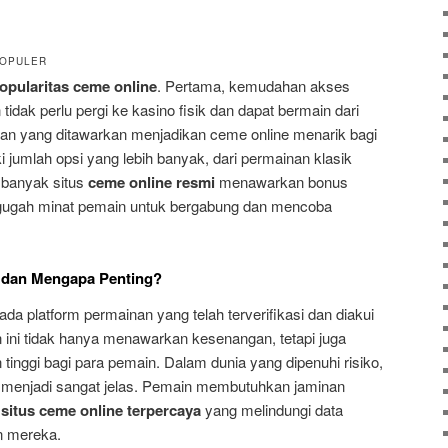
POPULER
opularitas ceme online
. Pertama, kemudahan akses
tidak perlu pergi ke kasino fisik dan dapat bermain dari
nan yang ditawarkan menjadikan ceme online menarik bagi
 jumlah opsi yang lebih banyak, dari permainan klasik
, banyak situs
ceme online resmi
menawarkan bonus
ugah minat pemain untuk bergabung dan mencoba
u dan Mengapa Penting?
da platform permainan yang telah terverifikasi dan diakui
an ini tidak hanya menawarkan kesenangan, tetapi juga
inggi bagi para pemain. Dalam dunia yang dipenuhi risiko,
menjadi sangat jelas. Pemain membutuhkan jaminan
i
situs ceme online terpercaya
yang melindungi data
n mereka.