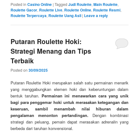
Posted in
Casino Online
|
Tagged
Judi Roulette
,
Main Roulette
,
Roulette Gacor
,
Roulette Live
,
Roulette Online
,
Roulette Resmi
,
Roulette Terpercaya
,
Roulette Uang Asli
|
Leave a reply
Putaran Roulette Hoki:
Strategi Menang dan Tips
Terbaik
Posted on
30/09/2025
Putaran Roulette Hoki merupakan salah satu permainan menarik
yang menggabungkan elemen hoki dan keberuntungan dalam
bentuk taruhan.
Permainan ini menawarkan cara yang unik
bagi para penggemar hoki untuk merasakan ketegangan dan
keseruan, sambil menambah nilai hiburan dalam
pengalaman menonton pertandingan.
Dengan kombinasi
strategi dan peluang, pemain dapat merasakan adrenalin yang
berbeda dari taruhan konvensional.