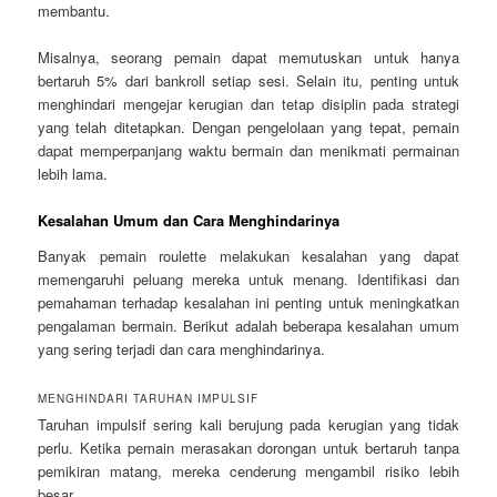
membantu.
Misalnya, seorang pemain dapat memutuskan untuk hanya
bertaruh 5% dari bankroll setiap sesi. Selain itu, penting untuk
menghindari mengejar kerugian dan tetap disiplin pada strategi
yang telah ditetapkan. Dengan pengelolaan yang tepat, pemain
dapat memperpanjang waktu bermain dan menikmati permainan
lebih lama.
Kesalahan Umum dan Cara Menghindarinya
Banyak pemain roulette melakukan kesalahan yang dapat
memengaruhi peluang mereka untuk menang. Identifikasi dan
pemahaman terhadap kesalahan ini penting untuk meningkatkan
pengalaman bermain. Berikut adalah beberapa kesalahan umum
yang sering terjadi dan cara menghindarinya.
MENGHINDARI TARUHAN IMPULSIF
Taruhan impulsif sering kali berujung pada kerugian yang tidak
perlu. Ketika pemain merasakan dorongan untuk bertaruh tanpa
pemikiran matang, mereka cenderung mengambil risiko lebih
besar.