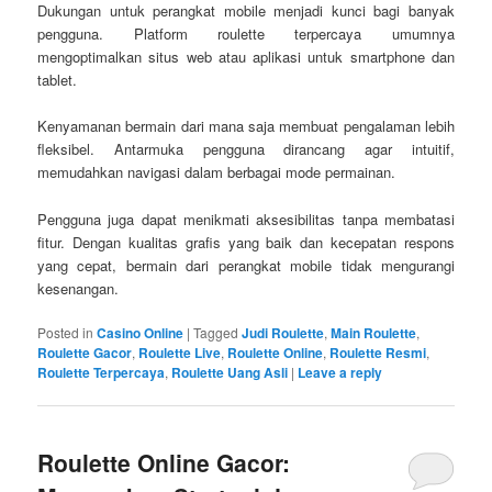
Dukungan untuk perangkat mobile menjadi kunci bagi banyak
pengguna. Platform roulette terpercaya umumnya
mengoptimalkan situs web atau aplikasi untuk smartphone dan
tablet.
Kenyamanan bermain dari mana saja membuat pengalaman lebih
fleksibel. Antarmuka pengguna dirancang agar intuitif,
memudahkan navigasi dalam berbagai mode permainan.
Pengguna juga dapat menikmati aksesibilitas tanpa membatasi
fitur. Dengan kualitas grafis yang baik dan kecepatan respons
yang cepat, bermain dari perangkat mobile tidak mengurangi
kesenangan.
Posted in
Casino Online
|
Tagged
Judi Roulette
,
Main Roulette
,
Roulette Gacor
,
Roulette Live
,
Roulette Online
,
Roulette Resmi
,
Roulette Terpercaya
,
Roulette Uang Asli
|
Leave a reply
Roulette Online Gacor: