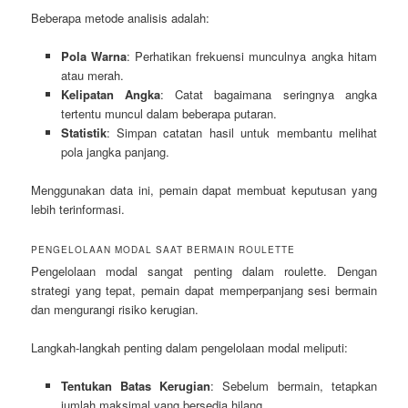
Beberapa metode analisis adalah:
Pola Warna
: Perhatikan frekuensi munculnya angka hitam
atau merah.
Kelipatan Angka
: Catat bagaimana seringnya angka
tertentu muncul dalam beberapa putaran.
Statistik
: Simpan catatan hasil untuk membantu melihat
pola jangka panjang.
Menggunakan data ini, pemain dapat membuat keputusan yang
lebih terinformasi.
PENGELOLAAN MODAL SAAT BERMAIN ROULETTE
Pengelolaan modal sangat penting dalam roulette. Dengan
strategi yang tepat, pemain dapat memperpanjang sesi bermain
dan mengurangi risiko kerugian.
Langkah-langkah penting dalam pengelolaan modal meliputi:
Tentukan Batas Kerugian
: Sebelum bermain, tetapkan
jumlah maksimal yang bersedia hilang.