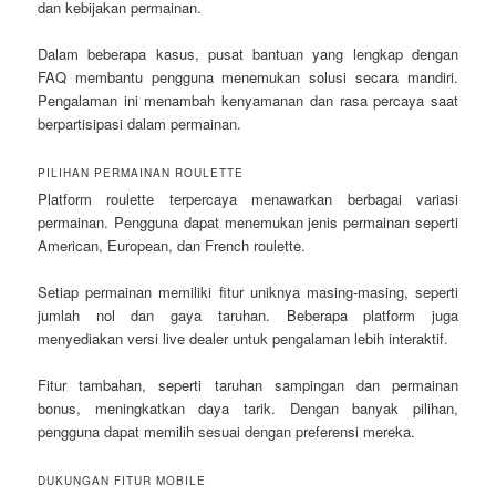
dan kebijakan permainan.
Dalam beberapa kasus, pusat bantuan yang lengkap dengan
FAQ membantu pengguna menemukan solusi secara mandiri.
Pengalaman ini menambah kenyamanan dan rasa percaya saat
berpartisipasi dalam permainan.
PILIHAN PERMAINAN ROULETTE
Platform roulette terpercaya menawarkan berbagai variasi
permainan. Pengguna dapat menemukan jenis permainan seperti
American, European, dan French roulette.
Setiap permainan memiliki fitur uniknya masing-masing, seperti
jumlah nol dan gaya taruhan. Beberapa platform juga
menyediakan versi live dealer untuk pengalaman lebih interaktif.
Fitur tambahan, seperti taruhan sampingan dan permainan
bonus, meningkatkan daya tarik. Dengan banyak pilihan,
pengguna dapat memilih sesuai dengan preferensi mereka.
DUKUNGAN FITUR MOBILE