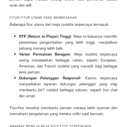
acak dan adil.
FITUR-FITUR UTAMA YANG MEMBEDAKAN
Beberapa fitur utama dari meja roulette terpercaya termasuk:
RTP (Return to Player) Tinggi
: Meja ini biasanya memiliki
persentase pengembalian yang lebih tinggi, menjadikan
peluang menang lebih baik.
Varian Permainan Beragam
: Meja roulette terpercaya
sering menawarkan berbagai varian, seperti European,
American, dan French roulette yang menarik bagi berbagai
jenis pemain.
Dukungan Pelanggan Responsif
: Kasino terpercaya
menyediakan layanan dukungan pelanggan yang siap
membantu 24/7 melalui berbagai saluran, seperti live chat
dan email.
Fitur-fitur tersebut membantu pemain merasa lebih nyaman dan
memahami pengalaman yang mereka miliki saat bermain.
MANFAAT MEMILIH MEJA ROULETTE TERPERCAYA