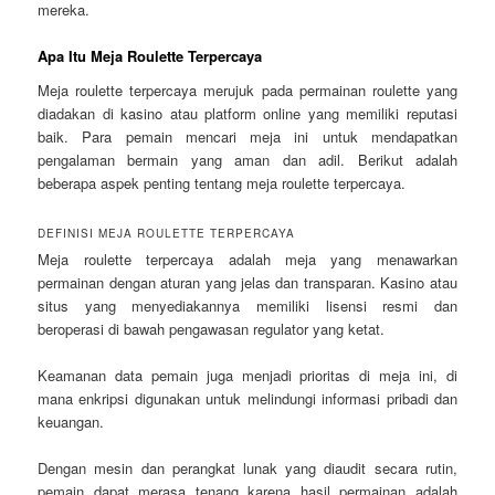
mereka.
Apa Itu Meja Roulette Terpercaya
Meja roulette terpercaya merujuk pada permainan roulette yang
diadakan di kasino atau platform online yang memiliki reputasi
baik. Para pemain mencari meja ini untuk mendapatkan
pengalaman bermain yang aman dan adil. Berikut adalah
beberapa aspek penting tentang meja roulette terpercaya.
DEFINISI MEJA ROULETTE TERPERCAYA
Meja roulette terpercaya adalah meja yang menawarkan
permainan dengan aturan yang jelas dan transparan. Kasino atau
situs yang menyediakannya memiliki lisensi resmi dan
beroperasi di bawah pengawasan regulator yang ketat.
Keamanan data pemain juga menjadi prioritas di meja ini, di
mana enkripsi digunakan untuk melindungi informasi pribadi dan
keuangan.
Dengan mesin dan perangkat lunak yang diaudit secara rutin,
pemain dapat merasa tenang karena hasil permainan adalah