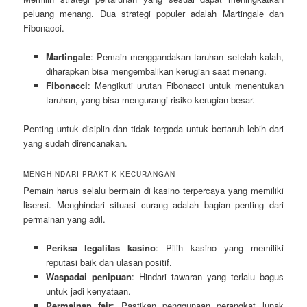
peluang menang. Dua strategi populer adalah Martingale dan
Fibonacci.
Martingale
: Pemain menggandakan taruhan setelah kalah,
diharapkan bisa mengembalikan kerugian saat menang.
Fibonacci
: Mengikuti urutan Fibonacci untuk menentukan
taruhan, yang bisa mengurangi risiko kerugian besar.
Penting untuk disiplin dan tidak tergoda untuk bertaruh lebih dari
yang sudah direncanakan.
MENGHINDARI PRAKTIK KECURANGAN
Pemain harus selalu bermain di kasino terpercaya yang memiliki
lisensi. Menghindari situasi curang adalah bagian penting dari
permainan yang adil.
Periksa legalitas kasino
: Pilih kasino yang memiliki
reputasi baik dan ulasan positif.
Waspadai penipuan
: Hindari tawaran yang terlalu bagus
untuk jadi kenyataan.
Permainan fair
: Pastikan penggunaan perangkat lunak