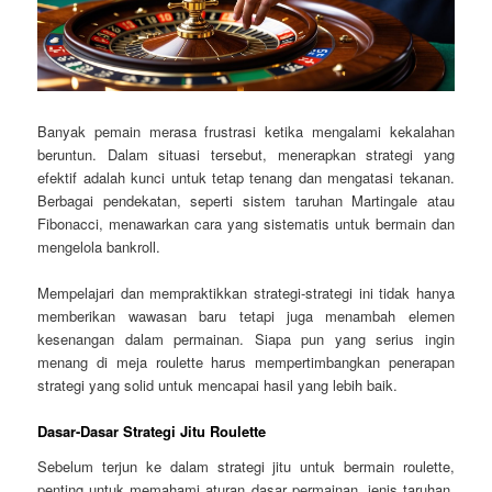
Banyak pemain merasa frustrasi ketika mengalami kekalahan
beruntun. Dalam situasi tersebut, menerapkan strategi yang
efektif adalah kunci untuk tetap tenang dan mengatasi tekanan.
Berbagai pendekatan, seperti sistem taruhan Martingale atau
Fibonacci, menawarkan cara yang sistematis untuk bermain dan
mengelola bankroll.
Mempelajari dan mempraktikkan strategi-strategi ini tidak hanya
memberikan wawasan baru tetapi juga menambah elemen
kesenangan dalam permainan. Siapa pun yang serius ingin
menang di meja roulette harus mempertimbangkan penerapan
strategi yang solid untuk mencapai hasil yang lebih baik.
Dasar-Dasar Strategi Jitu Roulette
Sebelum terjun ke dalam strategi jitu untuk bermain roulette,
penting untuk memahami aturan dasar permainan, jenis taruhan,