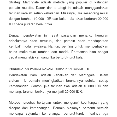
Strategi Martingale adalah metode yang populer di kalangan
pemain roulette. Dasar dari strategi ini adalah menggandakan
taruhan setelah setiap kekalahan. Misalnya, jika seseorang mulai
dengan taruhan 10.000 IDR dan kalah, dia akan bertaruh 20.000
IDR pada putaran berikutnya.
Dengan pendekatan ini, saat pasangan menang, kerugian
sebelumnya akan tertutupi, dan pemain akan mendapatkan
kembali modal awalnya. Namun, penting untuk memperhatikan
batas maksimum taruhan dan modal. Permainan bisa sangat
cepat menghabiskan uang jika berturut-turut kalah.
PENDEKATAN PAROLI DALAM PERMAINAN ROULETTE
Pendekatan Paroli adalah kebalikan dari Martingale. Dalam
sistem ini, pemain meningkatkan taruhannya setelah setiap
kemenangan. Contoh, jika taruhan awal adalah 10.000 IDR dan
menang, taruhan berikutnya menjadi 20.000 IDR.
Metode tersebut bertujuan untuk mengunci keuntungan yang
didapat dari kemenangan. Pemain biasanya berhenti setelah
mencapai sejumlah kemenangan berturut-turut, misalnya tiga