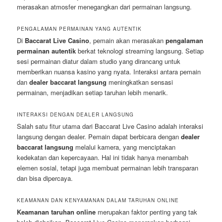
merasakan atmosfer menegangkan dari permainan langsung.
PENGALAMAN PERMAINAN YANG AUTENTIK
Di
Baccarat Live Casino
, pemain akan merasakan
pengalaman
permainan autentik
berkat teknologi streaming langsung. Setiap
sesi permainan diatur dalam studio yang dirancang untuk
memberikan nuansa kasino yang nyata. Interaksi antara pemain
dan
dealer baccarat langsung
meningkatkan sensasi
permainan, menjadikan setiap taruhan lebih menarik.
INTERAKSI DENGAN DEALER LANGSUNG
Salah satu fitur utama dari Baccarat Live Casino adalah interaksi
langsung dengan dealer. Pemain dapat berbicara dengan
dealer
baccarat langsung
melalui kamera, yang menciptakan
kedekatan dan kepercayaan. Hal ini tidak hanya menambah
elemen sosial, tetapi juga membuat permainan lebih transparan
dan bisa dipercaya.
KEAMANAN DAN KENYAMANAN DALAM TARUHAN ONLINE
Keamanan taruhan online
merupakan faktor penting yang tak