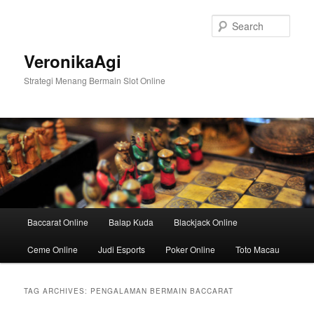
Skip
Skip
to
to
Sear
primary
secondary
content
content
VeronikaAgi
Strategi Menang Bermain Slot Online
Main
Baccarat Online
Balap Kuda
Blackjack Online
menu
Ceme Online
Judi Esports
Poker Online
Toto Macau
TAG ARCHIVES:
PENGALAMAN BERMAIN BACCARAT