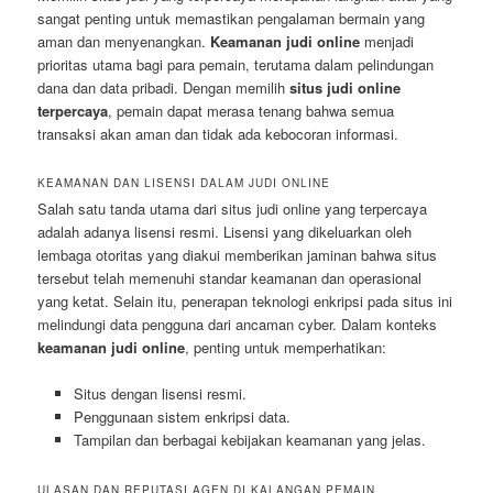
sangat penting untuk memastikan pengalaman bermain yang
aman dan menyenangkan.
Keamanan judi online
menjadi
prioritas utama bagi para pemain, terutama dalam pelindungan
dana dan data pribadi. Dengan memilih
situs judi online
terpercaya
, pemain dapat merasa tenang bahwa semua
transaksi akan aman dan tidak ada kebocoran informasi.
KEAMANAN DAN LISENSI DALAM JUDI ONLINE
Salah satu tanda utama dari situs judi online yang terpercaya
adalah adanya lisensi resmi. Lisensi yang dikeluarkan oleh
lembaga otoritas yang diakui memberikan jaminan bahwa situs
tersebut telah memenuhi standar keamanan dan operasional
yang ketat. Selain itu, penerapan teknologi enkripsi pada situs ini
melindungi data pengguna dari ancaman cyber. Dalam konteks
keamanan judi online
, penting untuk memperhatikan:
Situs dengan lisensi resmi.
Penggunaan sistem enkripsi data.
Tampilan dan berbagai kebijakan keamanan yang jelas.
ULASAN DAN REPUTASI AGEN DI KALANGAN PEMAIN