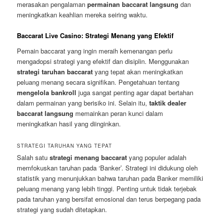
merasakan pengalaman
permainan baccarat langsung
dan
meningkatkan keahlian mereka seiring waktu.
Baccarat Live Casino: Strategi Menang yang Efektif
Pemain baccarat yang ingin meraih kemenangan perlu
mengadopsi strategi yang efektif dan disiplin. Menggunakan
strategi taruhan baccarat
yang tepat akan meningkatkan
peluang menang secara signifikan. Pengetahuan tentang
mengelola bankroll
juga sangat penting agar dapat bertahan
dalam permainan yang berisiko ini. Selain itu,
taktik dealer
baccarat langsung
memainkan peran kunci dalam
meningkatkan hasil yang diinginkan.
STRATEGI TARUHAN YANG TEPAT
Salah satu
strategi menang baccarat
yang populer adalah
memfokuskan taruhan pada ‘Banker’. Strategi ini didukung oleh
statistik yang menunjukkan bahwa taruhan pada Banker memiliki
peluang menang yang lebih tinggi. Penting untuk tidak terjebak
pada taruhan yang bersifat emosional dan terus berpegang pada
strategi yang sudah ditetapkan.