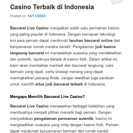
Casino Terbaik di Indonesia
Posted on
14/11/2024
Baccarat Live Casino
merupakan salah satu permainan kasino
yang paling populer di Indonesia. Dengan kemajuan teknologi,
kini para pemain dapat menikmati
taruhan baccarat online
dari
kenyamanan rumah mereka sendiri. Pengalaman
judi kasino
langsung baccarat
ini menawarkan suasana yang mendebarkan
dan autentik, layaknya berada di kasino fisik. Dalam artikel ini,
kami akan membahas manfaat dari baccarat langsung, cara
bermain yang tepat, serta strategi menang yang dapat
meningkatkan peluang Anda. Jangan lewatkan juga panduan
untuk memilih
situs judi baccarat terbaik
di Indonesia.
Mengapa Memilih Baccarat Live Casino?
Baccarat Live Casino
menawarkan berbagai kelebihan yang
membuatnya menjadi pilihan menarik bagi pemain. Dengan
menyediakan
pengalaman permainan autentik
, kasino ini
menghadirkan suasana yang mirip dengan kasino fisik. Pemain
dapat menikmati kenyamanan bermain dari rumah sambil