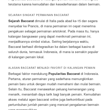
terutama karena kemudahan dan kesederhanaan dalam bermain.
SEJARAH SINGKAT PERMAINAN BACCARAT
Sejarah Baccarat
dimulai di Italia pada abad ke-15 dan segera
menyebar ke Prancis, di mana permainan ini cepat menerima
pengakuan sebagai permainan aristokrat. Pada masa itu, hanya
kalangan bangsawan yang dapat menikmati permainan ini,
menjadikannya simbol status. Seiring berjalannya waktu,
Baccarat berhasil diintegrasikan ke dalam berbagai kasino di
seluruh dunia, termasuk Indonesia, di mana ia semakin populer
di kalangan pemain lokal.
ALASAN BACCARAT MENJADI FAVORIT DI KALANGAN PEMAIN
Berbagai faktor mendukung
Popularitas Baccarat
di Indonesia.
Pertama, aturan permainan yang sederhana memungkinkan
pemain baru untuk dengan mudah memahami dan mulai bermain.
Selain itu, Baccarat menawarkan peluang kemenangan yang
menarik, menambah daya tarik bagi banyak pemain. Kemudahan
akses melalui agen baccarat online juga berkontribusi pada
pertumbuhan jumlah pemain yang mencari pengalaman bermain
yang mengasyikkan.