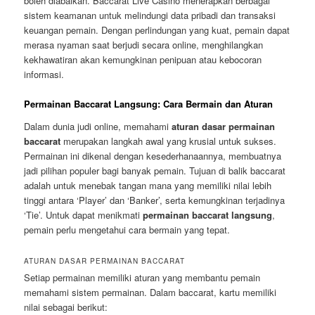
boleh diabaikan. Baccarat Live Casino menerapkan berbagai
sistem keamanan untuk melindungi data pribadi dan transaksi
keuangan pemain. Dengan perlindungan yang kuat, pemain dapat
merasa nyaman saat berjudi secara online, menghilangkan
kekhawatiran akan kemungkinan penipuan atau kebocoran
informasi.
Permainan Baccarat Langsung: Cara Bermain dan Aturan
Dalam dunia judi online, memahami
aturan dasar permainan
baccarat
merupakan langkah awal yang krusial untuk sukses.
Permainan ini dikenal dengan kesederhanaannya, membuatnya
jadi pilihan populer bagi banyak pemain. Tujuan di balik baccarat
adalah untuk menebak tangan mana yang memiliki nilai lebih
tinggi antara ‘Player’ dan ‘Banker’, serta kemungkinan terjadinya
‘Tie’. Untuk dapat menikmati
permainan baccarat langsung
,
pemain perlu mengetahui cara bermain yang tepat.
ATURAN DASAR PERMAINAN BACCARAT
Setiap permainan memiliki aturan yang membantu pemain
memahami sistem permainan. Dalam baccarat, kartu memiliki
nilai sebagai berikut: