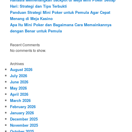
Hari: Strategi dan Tips Terbukti
Panduan Strategi Mini Poker untuk Pemula Agar Cepat
Menang di Meja Kasino
Apa Itu Mini Poker dan Bagaimana Cara Memainkannya
dengan Benar untuk Pemula
Recent Comments
No comments to show.
Archives
August 2026
July 2026
June 2026
May 2026
April 2026
March 2026
February 2026
January 2026
December 2025
November 2025
October 2025