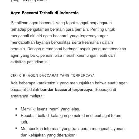
Agen Baccarat Terbaik di Indonesia
Pemilihan agen baccarat yang tepat sangat berpengaruh
terhadap pengalaman bermain para pemain. Penting untuk
mengenali ciri-ciri agen baccarat yang terpercaya agar
mendapatkan layanan berkualitas serta keamanan dalam
bermain. Dengan memahami berbagai aspek yang membedakan
agen yang baik, pemain bisa meraih keuntungan lebih dari
aktivitas perjudian ini.
CIRI-CIRI AGEN BACCARAT YANG TERPERCAYA
Ada beberapa karakteristik yang menunjukkan bahwa suatu agen
baccarat adalah
bandar baccarat terpercaya
. Beberapa di
antaranya meliputi:
Memiliki lisensi resmi yang jelas.
Reputasi baik di kalangan pemain dan di berbagai forum
judi.
Memberikan informasi yang transparan mengenai layanan
dan kebijakan yang diterapkan.