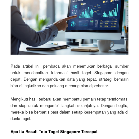
Pada artikel ini, pembaca akan menemukan berbagai sumber
untuk mendapatkan informasi hasil togel Singapore dengan
cepat. Dengan mengandalkan data yang tepat, strategi bermain
bisa ditingkatkan dan peluang menang bisa diperbesar.
Mengikuti hasil terbaru akan membantu pemain tetap terinformasi
dan siap untuk mengambil langkah selanjutnya. Dengan begitu,
mereka bisa berpartisipasi dalam setiap kesempatan yang ada di
dunia togel.
Apa Itu Result Toto Togel Singapore Tercepat