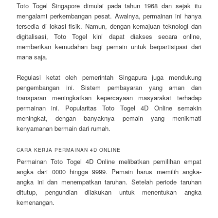
Toto Togel Singapore dimulai pada tahun 1968 dan sejak itu
mengalami perkembangan pesat. Awalnya, permainan ini hanya
tersedia di lokasi fisik. Namun, dengan kemajuan teknologi dan
digitalisasi, Toto Togel kini dapat diakses secara online,
memberikan kemudahan bagi pemain untuk berpartisipasi dari
mana saja.
Regulasi ketat oleh pemerintah Singapura juga mendukung
pengembangan ini. Sistem pembayaran yang aman dan
transparan meningkatkan kepercayaan masyarakat terhadap
permainan ini. Popularitas Toto Togel 4D Online semakin
meningkat, dengan banyaknya pemain yang menikmati
kenyamanan bermain dari rumah.
CARA KERJA PERMAINAN 4D ONLINE
Permainan Toto Togel 4D Online melibatkan pemilihan empat
angka dari 0000 hingga 9999. Pemain harus memilih angka-
angka ini dan menempatkan taruhan. Setelah periode taruhan
ditutup, pengundian dilakukan untuk menentukan angka
kemenangan.