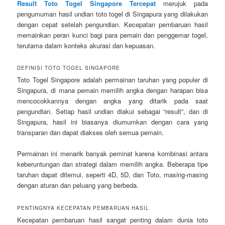
Result Toto Togel Singapore Tercepat
merujuk pada
pengumuman hasil undian toto togel di Singapura yang dilakukan
dengan cepat setelah pengundian. Kecepatan pembaruan hasil
memainkan peran kunci bagi para pemain dan penggemar togel,
terutama dalam konteks akurasi dan kepuasan.
DEFINISI TOTO TOGEL SINGAPORE
Toto Togel Singapore adalah permainan taruhan yang populer di
Singapura, di mana pemain memilih angka dengan harapan bisa
mencocokkannya dengan angka yang ditarik pada saat
pengundian. Setiap hasil undian diakui sebagai “result”, dan di
Singapura, hasil ini biasanya diumumkan dengan cara yang
transparan dan dapat diakses oleh semua pemain.
Permainan ini menarik banyak peminat karena kombinasi antara
keberuntungan dan strategi dalam memilih angka. Beberapa tipe
taruhan dapat ditemui, seperti 4D, 5D, dan Toto, masing-masing
dengan aturan dan peluang yang berbeda.
PENTINGNYA KECEPATAN PEMBARUAN HASIL
Kecepatan pembaruan hasil sangat penting dalam dunia toto