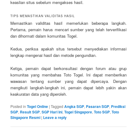
keaslian situs sebelum mengakses hasil.
TIPS MEMASTIKAN VALIDITAS HASIL
Memastikan validitas hasil memerlukan beberapa langkah.
Pertama, pemain harus mencari sumber yang telah terverifikasi
dan dihormati dalam komunitas Togel.
Kedua, periksa apakah situs tersebut menyediakan informasi
lengkap mengenai hasil dan metode pengundian.
Ketiga, pemain dapat berkonsultasi dengan forum atau grup
komunitas yang membahas Toto Togel. Ini dapat memberikan
wawasan tentang sumber yang dapat dipercaya. Dengan
mengikuti langkah-langkah ini, pemain dapat lebih yakin akan
keakuratan data yang diperoleh.
Posted in
Togel Online
|
Tagged
Angka SGP
,
Pasaran SGP
,
Prediksi
SGP
,
Result SGP
,
SGP Hari Ini
,
Togel Singapore
,
Toto SGP
,
Toto
Singapore Resmi
|
Leave a reply