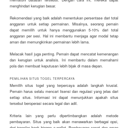
menghindari kerugian besar.
Rekomendasi yang baik adalah menentukan persentase dari total
anggaran untuk setiap permainan. Misalnya, seorang pemain
dapat memilih untuk hanya menggunakan 5-10% dari total
anggaran per sesi. Hal ini membantu menjaga agar modal tetap
aman dan memungkinkan permainan lebih lama.
Melacak hasil juga penting. Pemain dapat mencatat kemenangan
dan kerugian untuk analisis. Ini membantu dalam memahami
pola dan membuat keputusan lebih bijak di masa depan.
PEMILIHAN SITUS TOGEL TERPERCAYA
Memilih situs togel yang terpercaya adalah langkah krusial.
Pemain harus selalu mencari lisensi dan regulasi yang jelas dari
setiap situs. Informasi ini dapat menunjukkan apakah situs
tersebut beroperasi secara legal dan adil.
Kriteria lain yang perlu dipertimbangkan adalah metode
pembayaran. Situs yang baik akan menawarkan berbagai opsi,
dari transfer bank hingga e-wallet. Pembayaran cepat dan aman