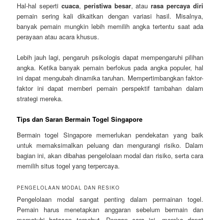
Hal-hal seperti
cuaca
,
peristiwa besar
, atau
rasa percaya diri
pemain sering kali dikaitkan dengan variasi hasil. Misalnya,
banyak pemain mungkin lebih memilih angka tertentu saat ada
perayaan atau acara khusus.
Lebih jauh lagi, pengaruh psikologis dapat mempengaruhi pilihan
angka. Ketika banyak pemain berfokus pada angka populer, hal
ini dapat mengubah dinamika taruhan. Mempertimbangkan faktor-
faktor ini dapat memberi pemain perspektif tambahan dalam
strategi mereka.
Tips dan Saran Bermain Togel Singapore
Bermain togel Singapore memerlukan pendekatan yang baik
untuk memaksimalkan peluang dan mengurangi risiko. Dalam
bagian ini, akan dibahas pengelolaan modal dan risiko, serta cara
memilih situs togel yang terpercaya.
PENGELOLAAN MODAL DAN RESIKO
Pengelolaan modal sangat penting dalam permainan togel.
Pemain harus menetapkan anggaran sebelum bermain dan
mematuhi batasan tersebut. Dengan cara ini, mereka dapat