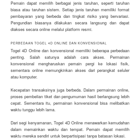
Pemain dapat memilih berbagai jenis taruhan, seperti taruhan
biasa atau taruhan sistem. Setiap jenis taruhan memiliki format
pembayaran yang berbeda dan tingkat risiko yang bervariasi.
Pengundian biasanya dilakukan secara langsung dan dapat
diakses secara online melalui platform resmi.
PERBEDAAN TOGEL 4D ONLINE DAN KONVENSIONAL
Togel 4D Online dan konvensional memiliki beberapa perbedaan
penting. Salah satunya adalah cara akses. Permainan
konvensional mengharuskan pemain pergi ke lokasi fisik,
sementara online memungkinkan akses dari perangkat seluler
atau komputer.
Kecepatan transaksinya juga berbeda. Dalam permainan online,
proses pembelian tiket dan pengumuman hasil berlangsung lebih
cepat. Sementara itu, permainan konvensional bisa melibatkan
waktu tunggu lebih lama.
Dari segi kenyamanan, Togel 4D Online menawarkan kemudahan
dalam memainkan waktu dan tempat. Pemain dapat memilih
waktu mereka sendiri untuk berpartisipasi tanpa batasan lokasi.