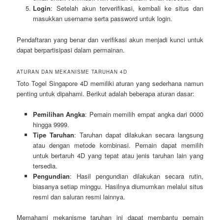
Login
: Setelah akun terverifikasi, kembali ke situs dan
masukkan username serta password untuk login.
Pendaftaran yang benar dan verifikasi akun menjadi kunci untuk
dapat berpartisipasi dalam permainan.
ATURAN DAN MEKANISME TARUHAN 4D
Toto Togel Singapore 4D memiliki aturan yang sederhana namun
penting untuk dipahami. Berikut adalah beberapa aturan dasar:
Pemilihan Angka
: Pemain memilih empat angka dari 0000
hingga 9999.
Tipe Taruhan
: Taruhan dapat dilakukan secara langsung
atau dengan metode kombinasi. Pemain dapat memilih
untuk bertaruh 4D yang tepat atau jenis taruhan lain yang
tersedia.
Pengundian
: Hasil pengundian dilakukan secara rutin,
biasanya setiap minggu. Hasilnya diumumkan melalui situs
resmi dan saluran resmi lainnya.
Memahami mekanisme taruhan ini dapat membantu pemain