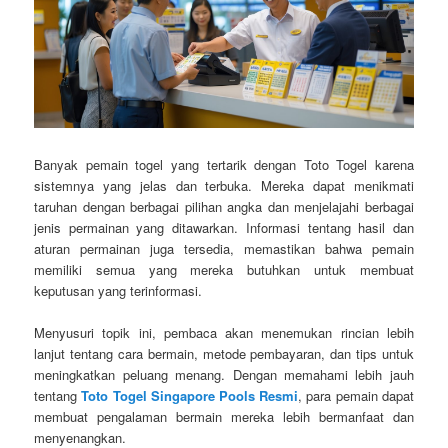
Banyak pemain togel yang tertarik dengan Toto Togel karena
sistemnya yang jelas dan terbuka. Mereka dapat menikmati
taruhan dengan berbagai pilihan angka dan menjelajahi berbagai
jenis permainan yang ditawarkan. Informasi tentang hasil dan
aturan permainan juga tersedia, memastikan bahwa pemain
memiliki semua yang mereka butuhkan untuk membuat
keputusan yang terinformasi.
Menyusuri topik ini, pembaca akan menemukan rincian lebih
lanjut tentang cara bermain, metode pembayaran, dan tips untuk
meningkatkan peluang menang. Dengan memahami lebih jauh
tentang
Toto Togel Singapore Pools Resmi
, para pemain dapat
membuat pengalaman bermain mereka lebih bermanfaat dan
menyenangkan.