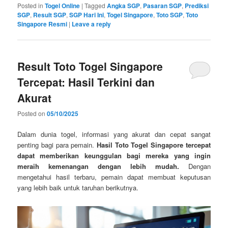
Posted in
Togel Online
|
Tagged
Angka SGP
,
Pasaran SGP
,
Prediksi
SGP
,
Result SGP
,
SGP Hari Ini
,
Togel Singapore
,
Toto SGP
,
Toto
Singapore Resmi
|
Leave a reply
Result Toto Togel Singapore
Tercepat: Hasil Terkini dan
Akurat
Posted on
05/10/2025
Dalam dunia togel, informasi yang akurat dan cepat sangat
penting bagi para pemain.
Hasil Toto Togel Singapore tercepat
dapat memberikan keunggulan bagi mereka yang ingin
meraih kemenangan dengan lebih mudah.
Dengan
mengetahui hasil terbaru, pemain dapat membuat keputusan
yang lebih baik untuk taruhan berikutnya.