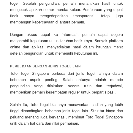
togel. Setelah pengundian, pemain menantikan hasil untuk
mengecek apakah nomor mereka keluar. Pembaruan yang cepat
tidak hanya mengedepankan transparansi, tetapi juga
membangun kepercayaan di antara pemain.
Dengan akses cepat ke informasi, pemain dapat segera
mengambil keputusan untuk taruhan berikutnya. Banyak platform
online dan aplikasi menyediakan hasil dalam hitungan menit
setelah pengundian untuk memenuhi kebutuhan ini.
PERBEDAAN DENGAN JENIS TOGEL LAIN
Toto Togel Singapore berbeda dari jenis togel lainnya dalam
beberapa aspek penting. Salah satunya adalah metode
pengundian yang dilakukan secara rutin dan terjadwal,
memberikan pemain kesempatan reguler untuk berpartisipasi.
Selain itu, Toto Togel biasanya menawarkan hadiah yang lebih
tinggi dibandingkan beberapa jenis togel lain. Struktur biaya dan
peluang menang juga bervariasi, membuat Toto Togel Singapore
unik dalam hal cara dan nilai permainan.