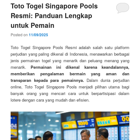
Toto Togel Singapore Pools
Resmi: Panduan Lengkap
untuk Pemain
Posted on
11/09/2025
Toto Togel Singapore Pools Resmi adalah salah satu platform
perjudian yang paling dikenal di Indonesia, menawarkan berbagai
jenis permainan togel yang menarik dan peluang menang yang
menarik.
Permainan ini dikenal karena keandalannya,
memberikan pengalaman bermain yang aman dan
transparan kepada para pemainnya.
Dalam dunia perjudian
online, Toto Togel Singapore Pools menjadi pilihan utama bagi
banyak orang yang mencari cara untuk berpartisipasi dalam
lotere dengan cara yang mudah dan efisien.