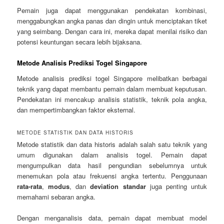
Pemain juga dapat menggunakan pendekatan kombinasi,
menggabungkan angka panas dan dingin untuk menciptakan tiket
yang seimbang. Dengan cara ini, mereka dapat menilai risiko dan
potensi keuntungan secara lebih bijaksana.
Metode Analisis Prediksi Togel Singapore
Metode analisis prediksi togel Singapore melibatkan berbagai
teknik yang dapat membantu pemain dalam membuat keputusan.
Pendekatan ini mencakup analisis statistik, teknik pola angka,
dan mempertimbangkan faktor eksternal.
METODE STATISTIK DAN DATA HISTORIS
Metode statistik dan data historis adalah salah satu teknik yang
umum digunakan dalam analisis togel. Pemain dapat
mengumpulkan data hasil pengundian sebelumnya untuk
menemukan pola atau frekuensi angka tertentu. Penggunaan
rata-rata
,
modus
, dan
deviation standar
juga penting untuk
memahami sebaran angka.
Dengan menganalisis data, pemain dapat membuat model