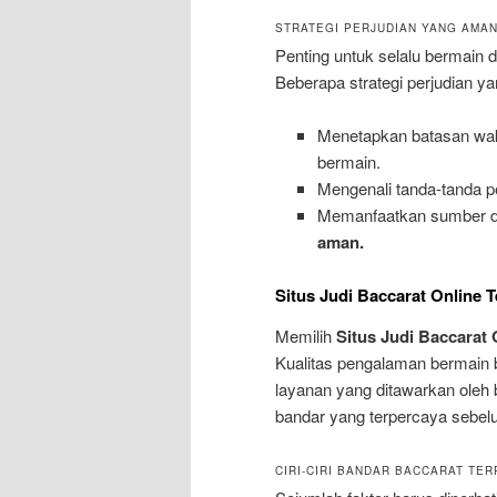
STRATEGI PERJUDIAN YANG AMA
Penting untuk selalu bermain d
Beberapa strategi perjudian ya
Menetapkan batasan wakt
bermain.
Mengenali tanda-tanda pe
Memanfaatkan sumber d
aman.
Situs Judi Baccarat Online T
Memilih
Situs Judi Baccarat 
Kualitas pengalaman bermain 
layanan yang ditawarkan oleh b
bandar yang terpercaya sebe
CIRI-CIRI BANDAR BACCARAT TE