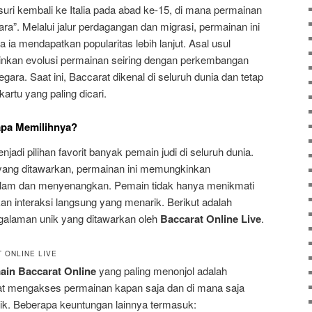
suri kembali ke Italia pada abad ke-15, di mana permainan
ra”. Melalui jalur perdagangan dan migrasi, permainan ini
ia mendapatkan popularitas lebih lanjut. Asal usul
nkan evolusi permainan seiring dengan perkembangan
gara. Saat ini, Baccarat dikenal di seluruh dunia dan tetap
artu yang paling dicari.
apa Memilihnya?
njadi pilihan favorit banyak pemain judi di seluruh dunia.
yang ditawarkan, permainan ini memungkinkan
lam dan menyenangkan. Pemain tidak hanya menikmati
an interaksi langsung yang menarik. Berikut adalah
galaman unik yang ditawarkan oleh
Baccarat Online Live
.
 ONLINE LIVE
in Baccarat Online
yang paling menonjol adalah
 mengakses permainan kapan saja dan di mana saja
isik. Beberapa keuntungan lainnya termasuk: