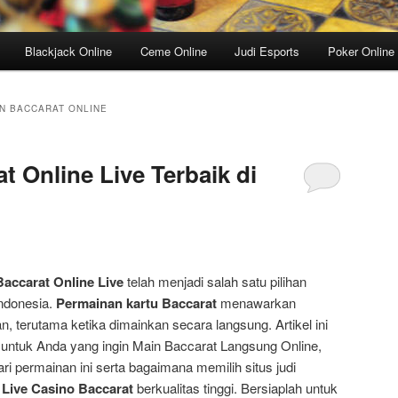
Blackjack Online
Ceme Online
Judi Esports
Poker Online
N BACCARAT ONLINE
t Online Live Terbaik di
Baccarat Online Live
telah menjadi salah satu pilihan
Indonesia.
Permainan kartu Baccarat
menawarkan
terutama ketika dimainkan secara langsung. Artikel ini
ntuk Anda yang ingin Main Baccarat Langsung Online,
ri permainan ini serta bagaimana memilih situs judi
n
Live Casino Baccarat
berkualitas tinggi. Bersiaplah untuk