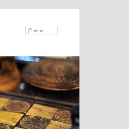
Search