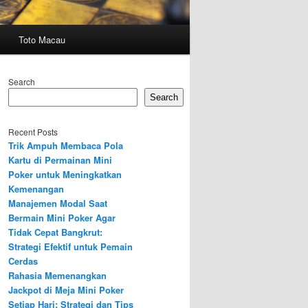
Toto Macau
Search
Search
Recent Posts
Trik Ampuh Membaca Pola
Kartu di Permainan Mini
Poker untuk Meningkatkan
Kemenangan
Manajemen Modal Saat
Bermain Mini Poker Agar
Tidak Cepat Bangkrut:
Strategi Efektif untuk Pemain
Cerdas
Rahasia Memenangkan
Jackpot di Meja Mini Poker
Setiap Hari: Strategi dan Tips