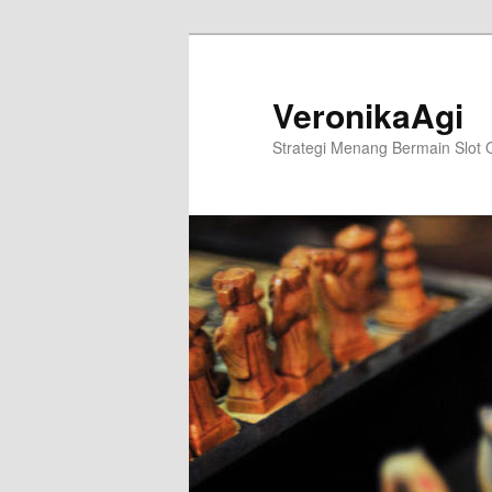
Skip
Skip
to
to
primary
secondary
VeronikaAgi
content
content
Strategi Menang Bermain Slot 