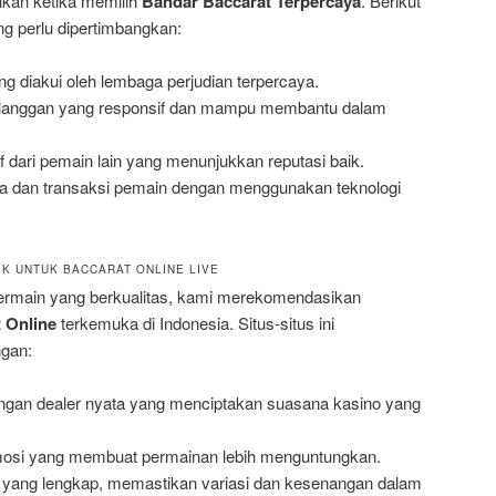
tikan ketika memilih
Bandar Baccarat Terpercaya
. Berikut
ng perlu dipertimbangkan:
ang diakui oleh lembaga perjudian terpercaya.
langgan yang responsif dan mampu membantu dalam
 dari pemain lain yang menunjukkan reputasi baik.
 dan transaksi pemain dengan menggunakan teknologi
IK UNTUK BACCARAT ONLINE LIVE
rmain yang berkualitas, kami merekomendasikan
t Online
terkemuka di Indonesia. Situs-situs ini
gan:
gan dealer nyata yang menciptakan suasana kasino yang
osi yang membuat permainan lebih menguntungkan.
n yang lengkap, memastikan variasi dan kesenangan dalam