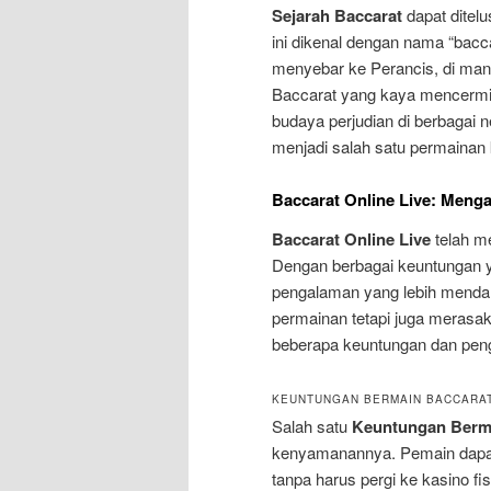
Sejarah Baccarat
dapat ditelu
ini dikenal dengan nama “bacca
menyebar ke Perancis, di mana 
Baccarat yang kaya mencermi
budaya perjudian di berbagai ne
menjadi salah satu permainan k
Baccarat Online Live: Meng
Baccarat Online Live
telah me
Dengan berbagai keuntungan 
pengalaman yang lebih menda
permainan tetapi juga merasak
beberapa keuntungan dan pen
KEUNTUNGAN BERMAIN BACCARAT
Salah satu
Keuntungan Berma
kenyamanannya. Pemain dapat
tanpa harus pergi ke kasino f