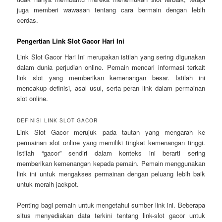
juga memberi wawasan tentang cara bermain dengan lebih
cerdas.
Pengertian Link Slot Gacor Hari Ini
Link Slot Gacor Hari Ini merupakan istilah yang sering digunakan
dalam dunia perjudian online. Pemain mencari informasi terkait
link slot yang memberikan kemenangan besar. Istilah ini
mencakup definisi, asal usul, serta peran link dalam permainan
slot online.
DEFINISI LINK SLOT GACOR
Link Slot Gacor merujuk pada tautan yang mengarah ke
permainan slot online yang memiliki tingkat kemenangan tinggi.
Istilah “gacor” sendiri dalam konteks ini berarti sering
memberikan kemenangan kepada pemain. Pemain menggunakan
link ini untuk mengakses permainan dengan peluang lebih baik
untuk meraih jackpot.
Penting bagi pemain untuk mengetahui sumber link ini. Beberapa
situs menyediakan data terkini tentang link-slot gacor untuk