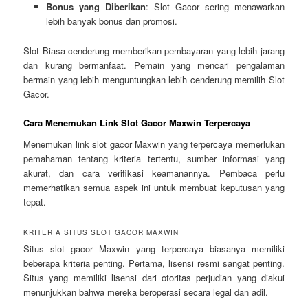
Bonus yang Diberikan
: Slot Gacor sering menawarkan
lebih banyak bonus dan promosi.
Slot Biasa cenderung memberikan pembayaran yang lebih jarang
dan kurang bermanfaat. Pemain yang mencari pengalaman
bermain yang lebih menguntungkan lebih cenderung memilih Slot
Gacor.
Cara Menemukan Link Slot Gacor Maxwin Terpercaya
Menemukan link slot gacor Maxwin yang terpercaya memerlukan
pemahaman tentang kriteria tertentu, sumber informasi yang
akurat, dan cara verifikasi keamanannya. Pembaca perlu
memerhatikan semua aspek ini untuk membuat keputusan yang
tepat.
KRITERIA SITUS SLOT GACOR MAXWIN
Situs slot gacor Maxwin yang terpercaya biasanya memiliki
beberapa kriteria penting. Pertama, lisensi resmi sangat penting.
Situs yang memiliki lisensi dari otoritas perjudian yang diakui
menunjukkan bahwa mereka beroperasi secara legal dan adil.