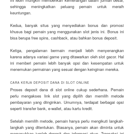
ini lebih mungkin memberikan kemenangan dalam jumlah besar,
sehingga meningkatkan peluang pemain untuk meraih
keuntungan.
Kedua, banyak situs yang menyediakan bonus dan promosi
khusus bagi pemain yang menggunakan slot jenis ini. Bonus ini
bisa berupa free spins, cashback, atau bahkan bonus deposit.
Ketiga, pengalaman bermain menjadi lebih menyenangkan
karena adanya variasi game yang ditawarkan oleh slot gacor. Hal
ini memberi pemain lebih banyak opsi dan kesempatan untuk
menemukan permainan yang sesuai dengan keinginan mereka.
CARA KERJA DEPOSIT DANA DI SLOT ONLINE
Proses deposit dana di slot online cukup sederhana. Pemain
perlu mengakses link slot yang dipilih dan memilih metode
pembayaran yang diinginkan. Umumnya, terdapat berbagai opsi
seperti transfer bank, e-wallet, atau kartu kredit.
Setelah memilih metode, pemain hanya perlu mengikuti langkah-
langkah yang ditentukan. Biasanya, pemain akan diminta untuk
memasukkan jumlah deposit dan informasi akun. Transaksi ini