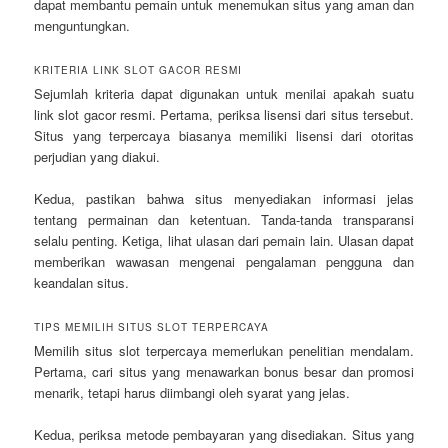
dapat membantu pemain untuk menemukan situs yang aman dan
menguntungkan.
KRITERIA LINK SLOT GACOR RESMI
Sejumlah kriteria dapat digunakan untuk menilai apakah suatu
link slot gacor resmi. Pertama, periksa lisensi dari situs tersebut.
Situs yang terpercaya biasanya memiliki lisensi dari otoritas
perjudian yang diakui.
Kedua, pastikan bahwa situs menyediakan informasi jelas
tentang permainan dan ketentuan. Tanda-tanda transparansi
selalu penting. Ketiga, lihat ulasan dari pemain lain. Ulasan dapat
memberikan wawasan mengenai pengalaman pengguna dan
keandalan situs.
TIPS MEMILIH SITUS SLOT TERPERCAYA
Memilih situs slot terpercaya memerlukan penelitian mendalam.
Pertama, cari situs yang menawarkan bonus besar dan promosi
menarik, tetapi harus diimbangi oleh syarat yang jelas.
Kedua, periksa metode pembayaran yang disediakan. Situs yang