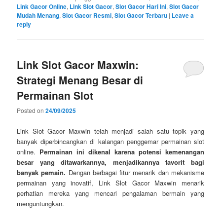
Link Gacor Online
,
Link Slot Gacor
,
Slot Gacor Hari Ini
,
Slot Gacor
Mudah Menang
,
Slot Gacor Resmi
,
Slot Gacor Terbaru
|
Leave a
reply
Link Slot Gacor Maxwin:
Strategi Menang Besar di
Permainan Slot
Posted on
24/09/2025
Link Slot Gacor Maxwin telah menjadi salah satu topik yang
banyak diperbincangkan di kalangan penggemar permainan slot
online.
Permainan ini dikenal karena potensi kemenangan
besar yang ditawarkannya, menjadikannya favorit bagi
banyak pemain.
Dengan berbagai fitur menarik dan mekanisme
permainan yang inovatif, Link Slot Gacor Maxwin menarik
perhatian mereka yang mencari pengalaman bermain yang
menguntungkan.