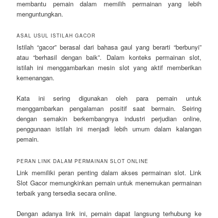
membantu pemain dalam memilih permainan yang lebih
menguntungkan.
ASAL USUL ISTILAH GACOR
Istilah “gacor” berasal dari bahasa gaul yang berarti “berbunyi”
atau “berhasil dengan baik”. Dalam konteks permainan slot,
istilah ini menggambarkan mesin slot yang aktif memberikan
kemenangan.
Kata ini sering digunakan oleh para pemain untuk
menggambarkan pengalaman positif saat bermain. Seiring
dengan semakin berkembangnya industri perjudian online,
penggunaan istilah ini menjadi lebih umum dalam kalangan
pemain.
PERAN LINK DALAM PERMAINAN SLOT ONLINE
Link memiliki peran penting dalam akses permainan slot. Link
Slot Gacor memungkinkan pemain untuk menemukan permainan
terbaik yang tersedia secara online.
Dengan adanya link ini, pemain dapat langsung terhubung ke