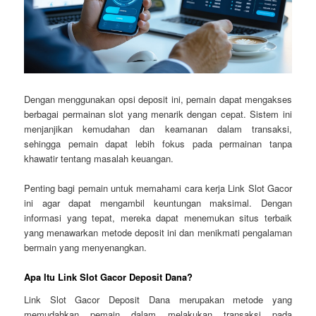
Dengan menggunakan opsi deposit ini, pemain dapat mengakses
berbagai permainan slot yang menarik dengan cepat. Sistem ini
menjanjikan kemudahan dan keamanan dalam transaksi,
sehingga pemain dapat lebih fokus pada permainan tanpa
khawatir tentang masalah keuangan.
Penting bagi pemain untuk memahami cara kerja Link Slot Gacor
ini agar dapat mengambil keuntungan maksimal. Dengan
informasi yang tepat, mereka dapat menemukan situs terbaik
yang menawarkan metode deposit ini dan menikmati pengalaman
bermain yang menyenangkan.
Apa Itu Link Slot Gacor Deposit Dana?
Link Slot Gacor Deposit Dana merupakan metode yang
memudahkan pemain dalam melakukan transaksi pada