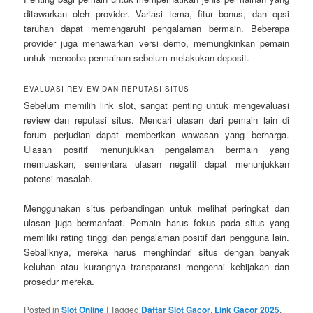
ditawarkan oleh provider. Variasi tema, fitur bonus, dan opsi
taruhan dapat memengaruhi pengalaman bermain. Beberapa
provider juga menawarkan versi demo, memungkinkan pemain
untuk mencoba permainan sebelum melakukan deposit.
EVALUASI REVIEW DAN REPUTASI SITUS
Sebelum memilih link slot, sangat penting untuk mengevaluasi
review dan reputasi situs. Mencari ulasan dari pemain lain di
forum perjudian dapat memberikan wawasan yang berharga.
Ulasan positif menunjukkan pengalaman bermain yang
memuaskan, sementara ulasan negatif dapat menunjukkan
potensi masalah.
Menggunakan situs perbandingan untuk melihat peringkat dan
ulasan juga bermanfaat. Pemain harus fokus pada situs yang
memiliki rating tinggi dan pengalaman positif dari pengguna lain.
Sebaliknya, mereka harus menghindari situs dengan banyak
keluhan atau kurangnya transparansi mengenai kebijakan dan
prosedur mereka.
Posted in
Slot Online
|
Tagged
Daftar Slot Gacor
,
Link Gacor 2025
,