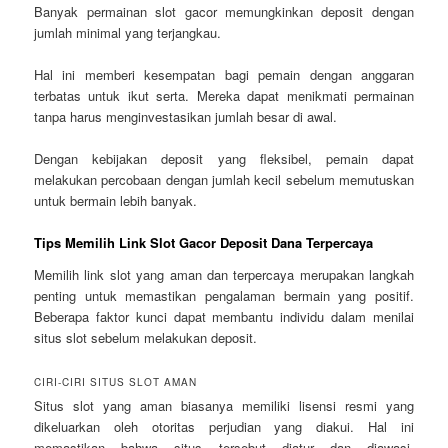
Banyak permainan slot gacor memungkinkan deposit dengan
jumlah minimal yang terjangkau.
Hal ini memberi kesempatan bagi pemain dengan anggaran
terbatas untuk ikut serta. Mereka dapat menikmati permainan
tanpa harus menginvestasikan jumlah besar di awal.
Dengan kebijakan deposit yang fleksibel, pemain dapat
melakukan percobaan dengan jumlah kecil sebelum memutuskan
untuk bermain lebih banyak.
Tips Memilih Link Slot Gacor Deposit Dana Terpercaya
Memilih link slot yang aman dan terpercaya merupakan langkah
penting untuk memastikan pengalaman bermain yang positif.
Beberapa faktor kunci dapat membantu individu dalam menilai
situs slot sebelum melakukan deposit.
CIRI-CIRI SITUS SLOT AMAN
Situs slot yang aman biasanya memiliki lisensi resmi yang
dikeluarkan oleh otoritas perjudian yang diakui. Hal ini
memastikan bahwa situs tersebut diatur dan diawasi.