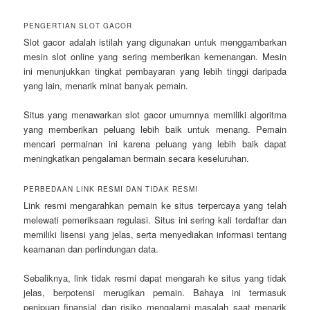
PENGERTIAN SLOT GACOR
Slot gacor adalah istilah yang digunakan untuk menggambarkan
mesin slot online yang sering memberikan kemenangan. Mesin
ini menunjukkan tingkat pembayaran yang lebih tinggi daripada
yang lain, menarik minat banyak pemain.
Situs yang menawarkan slot gacor umumnya memiliki algoritma
yang memberikan peluang lebih baik untuk menang. Pemain
mencari permainan ini karena peluang yang lebih baik dapat
meningkatkan pengalaman bermain secara keseluruhan.
PERBEDAAN LINK RESMI DAN TIDAK RESMI
Link resmi mengarahkan pemain ke situs terpercaya yang telah
melewati pemeriksaan regulasi. Situs ini sering kali terdaftar dan
memiliki lisensi yang jelas, serta menyediakan informasi tentang
keamanan dan perlindungan data.
Sebaliknya, link tidak resmi dapat mengarah ke situs yang tidak
jelas, berpotensi merugikan pemain. Bahaya ini termasuk
penipuan finansial dan risiko mengalami masalah saat menarik