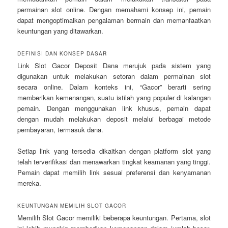
permainan slot online. Dengan memahami konsep ini, pemain
dapat mengoptimalkan pengalaman bermain dan memanfaatkan
keuntungan yang ditawarkan.
DEFINISI DAN KONSEP DASAR
Link Slot Gacor Deposit Dana merujuk pada sistem yang
digunakan untuk melakukan setoran dalam permainan slot
secara online. Dalam konteks ini, “Gacor” berarti sering
memberikan kemenangan, suatu istilah yang populer di kalangan
pemain. Dengan menggunakan link khusus, pemain dapat
dengan mudah melakukan deposit melalui berbagai metode
pembayaran, termasuk dana.
Setiap link yang tersedia dikaitkan dengan platform slot yang
telah terverifikasi dan menawarkan tingkat keamanan yang tinggi.
Pemain dapat memilih link sesuai preferensi dan kenyamanan
mereka.
KEUNTUNGAN MEMILIH SLOT GACOR
Memilih Slot Gacor memiliki beberapa keuntungan. Pertama, slot